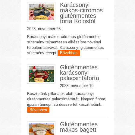
Karácsonyi
mákos-citromos
gluténmentes
torta Kolostól
2023. november 26.
Karácsonyi mákos-citromos gluténmentes
sütemény tejmentesen elkészítve növényi
túróalternatívával. Karácsonyi gluténmentes
sütemény recept
Bővebben
Gluténmentes
karácsonyi
palacsintatorta
2023. november 19.
Készítsünk pillanatok alatt karácsonyi
gluténmentes palacsintatortát. Nagyon finom,
igazán ünnepi ízű desszertet készíthetünk.
Bővebben
Gluténmentes
mákos bagett