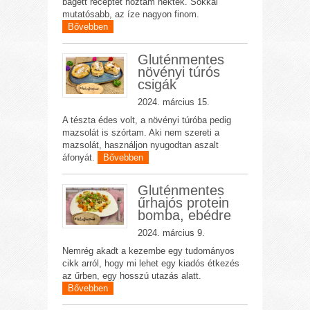
bagett receptet hoztam nektek. Sokkal
mutatósabb, az íze nagyon finom.
Bővebben
Gluténmentes
növényi túrós
csigák
2024. március 15.
A tészta édes volt, a növényi túróba pedig
mazsolát is szórtam. Aki nem szereti a
mazsolát, használjon nyugodtan aszalt
áfonyát.
Bővebben
Gluténmentes
űrhajós protein
bomba, ebédre
2024. március 9.
Nemrég akadt a kezembe egy tudományos
cikk arról, hogy mi lehet egy kiadós étkezés
az űrben, egy hosszú utazás alatt.
Bővebben