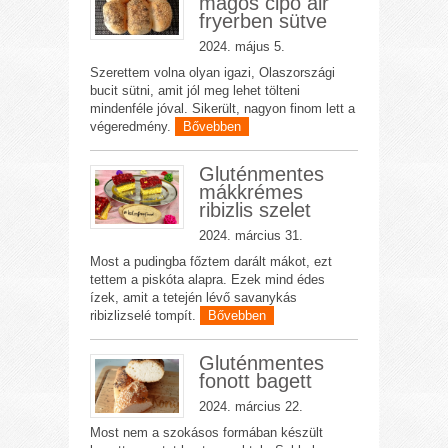
magos cipó air
fryerben sütve
2024. május 5.
Szerettem volna olyan igazi, Olaszországi
bucit sütni, amit jól meg lehet tölteni
mindenféle jóval. Sikerült, nagyon finom lett a
végeredmény.
Bővebben
Gluténmentes
mákkrémes
ribizlis szelet
2024. március 31.
Most a pudingba főztem darált mákot, ezt
tettem a piskóta alapra. Ezek mind édes
ízek, amit a tetején lévő savanykás
ribizlizselé tompít.
Bővebben
Gluténmentes
fonott bagett
2024. március 22.
Most nem a szokásos formában készült