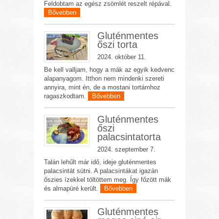
Feldobtam az egész zsömlét reszelt répával.
Bővebben
Gluténmentes
őszi torta
2024. október 11.
Be kell valljam, hogy a mák az egyik kedvenc
alapanyagom. Itthon nem mindenki szereti
annyira, mint én, de a mostani tortámhoz
ragaszkodtam.
Bővebben
Gluténmentes
őszi
palacsintatorta
2024. szeptember 7.
Talán lehűlt már idő, ideje gluténmentes
palacsintát sütni. A palacsintákat igazán
őszies ízekkel töltöttem meg. Így főzött mák
és almapüré került.
Bővebben
Gluténmentes