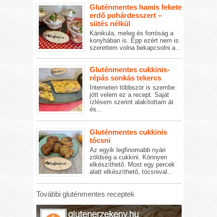
Gluténmentes hamis fekete
erdő pohárdesszert –
sütés nélkül
Kánikula, meleg és forróság a
konyhában is. Épp ezért nem is
szerettem volna bekapcsolni a...
Gluténmentes cukkinis-
répás sonkás tekercs
Interneten többször is szembe
jött velem ez a recept. Saját
ízlésem szerint alakítottam át
és...
Gluténmentes cukkinis
tócsni
Az egyik legfinomabb nyári
zöldség a cukkini. Könnyen
elkészíthető. Most egy percek
alatt elkészíthető, tócsnival...
További gluténmentes receptek