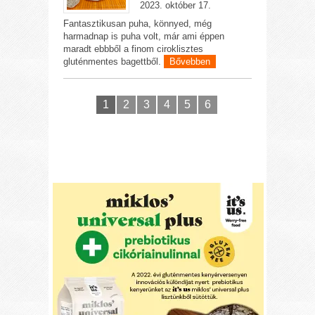
2023. október 17.
Fantasztikusan puha, könnyed, még
harmadnap is puha volt, már ami éppen
maradt ebbből a finom ciroklisztes
gluténmentes bagettből.
Bővebben
1
2
3
4
5
6