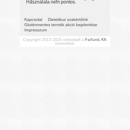
Használata nem pontos.
Kapcsolat
Dietetikus szakértőink
Gluténmentes termék akció bejelentése
Impresszum
Copyright 2013-2025 weboldalt a
FaXuniL Kft.
üzemelteti.