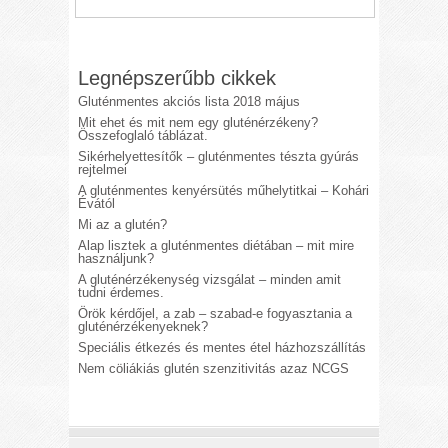
Legnépszerűbb cikkek
Gluténmentes akciós lista 2018 május
Mit ehet és mit nem egy gluténérzékeny?
Összefoglaló táblázat.
Sikérhelyettesítők – gluténmentes tészta gyúrás
rejtelmei
A gluténmentes kenyérsütés műhelytitkai – Kohári
Évától
Mi az a glutén?
Alap lisztek a gluténmentes diétában – mit mire
használjunk?
A gluténérzékenység vizsgálat – minden amit
tudni érdemes.
Örök kérdőjel, a zab – szabad-e fogyasztania a
gluténérzékenyeknek?
Speciális étkezés és mentes étel házhozszállítás
Nem cöliákiás glutén szenzitivitás azaz NCGS