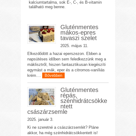
kalciumtartalma, sok E-, C-, és B-vitamin
található meg benne.
Gluténmentes
mákos-epres
tavaszi szelet
2025. május 11.
Elkezdődött a hazai eperszezon. Ebben a
napsütéses időben sem feledkezzünk meg a
máklisztről, hiszen fantasztikusan kiegészíti
egymást a mák, eper és a citromos-vaníliás
krém....
Bővebben
Gluténmentes
répás,
szénhidrátcsökke
ntett
császárzsemle
2025. január 3.
Ki ne szeretné a császárzsemlét? Pláne
akkor, ha még szénhidrátcsökkentett is!