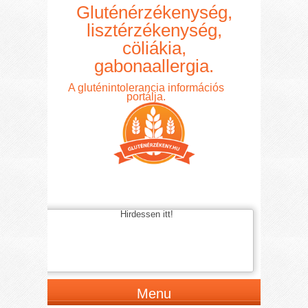
Gluténérzékenység,
lisztérzékenység,
cöliákia,
gabonaallergia.
A gluténintolerancia információs
portálja.
Hirdessen itt!
Menu