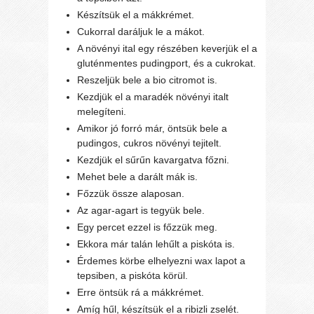
Készítsük el a mákkrémet.
Cukorral daráljuk le a mákot.
A növényi ital egy részében keverjük el a
gluténmentes pudingport, és a cukrokat.
Reszeljük bele a bio citromot is.
Kezdjük el a maradék növényi italt
melegíteni.
Amikor jó forró már, öntsük bele a
pudingos, cukros növényi tejitelt.
Kezdjük el sűrűn kavargatva főzni.
Mehet bele a darált mák is.
Főzzük össze alaposan.
Az agar-agart is tegyük bele.
Egy percet ezzel is főzzük meg.
Ekkora már talán lehűlt a piskóta is.
Érdemes körbe elhelyezni wax lapot a
tepsiben, a piskóta körül.
Erre öntsük rá a mákkrémet.
Amíg hűl, készítsük el a ribizli zselét.