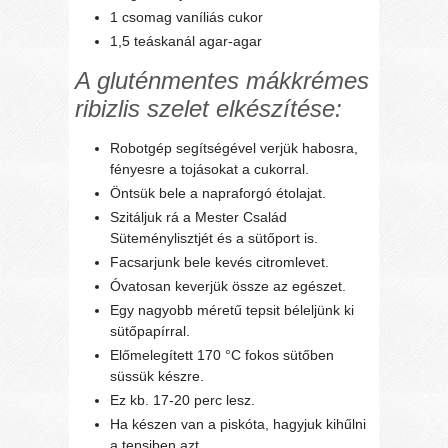
1 csomag vaníliás cukor
1,5 teáskanál agar-agar
A gluténmentes mákkrémes
ribizlis szelet elkészítése:
Robotgép segítségével verjük habosra,
fényesre a tojásokat a cukorral.
Öntsük bele a napraforgó étolajat.
Szitáljuk rá a Mester Család
Süteménylisztjét és a sütőport is.
Facsarjunk bele kevés citromlevet.
Óvatosan keverjük össze az egészet.
Egy nagyobb méretű tepsit béleljünk ki
sütőpapírral.
Előmelegített 170 °C fokos sütőben
süssük készre.
Ez kb. 17-20 perc lesz.
Ha készen van a piskóta, hagyjuk kihűlni
a tepsiben azt.