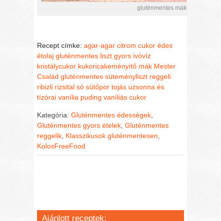
gluténmentes mákkrémes ribizli
Recept címke:
agar-agar
citrom
cukor
édes
étolaj
gluténmentes liszt
gyors
ivóvíz
kristálycukor
kukoricakeményítő
mák
Mester
Család gluténmentes süteményliszt
reggeli
ribizli
rizsital
só
sütőpor
tojás
uzsonna és
tízórai
vanília puding
vaníliás cukor
Kategória:
Gluténmentes édességek
,
Gluténmentes gyors ételek
,
Gluténmentes
reggelik
,
Klasszikusok gluténmentesen
,
KolosFreeFood
Ajánlott receptek: