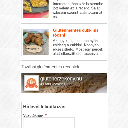
Interneten többször is szembe
jött velem ez a recept. Saját
ízlésem szerint alakítottam át
és...
Gluténmentes cukkinis
tócsni
Az egyik legfinomabb nyári
zöldség a cukkini. Könnyen
elkészíthető. Most egy percek
alatt elkészíthető, tócsnival...
További gluténmentes receptek
Hírlevél feliratkozás
Vezetéknév
*