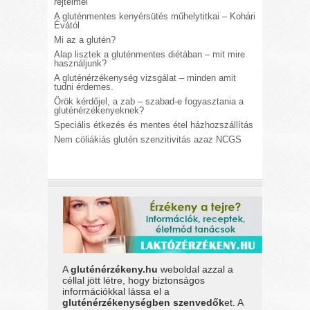
rejtelmei
A gluténmentes kenyérsütés műhelytitkai – Kohári
Évától
Mi az a glutén?
Alap lisztek a gluténmentes diétában – mit mire
használjunk?
A gluténérzékenység vizsgálat – minden amit
tudni érdemes.
Örök kérdőjel, a zab – szabad-e fogyasztania a
gluténérzékenyeknek?
Speciális étkezés és mentes étel házhozszállítás
Nem cöliákiás glutén szenzitivitás azaz NCGS
A
gluténérzékeny.hu
weboldal azzal a
céllal jött létre, hogy biztonságos
információkkal lássa el a
gluténérzékenységben szenvedők
et. A