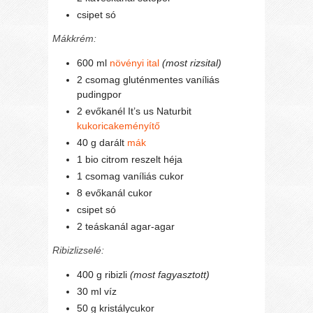
csipet só
Mákkrém:
600 ml
növényi ital
(most rizsital)
2 csomag gluténmentes vaníliás
pudingpor
2 evőkanél It’s us Naturbit
kukoricakeményítő
40 g darált
mák
1 bio citrom reszelt héja
1 csomag vaníliás cukor
8 evőkanál cukor
csipet só
2 teáskanál agar-agar
Ribizlizselé:
400 g ribizli
(most fagyasztott)
30 ml víz
50 g kristálycukor