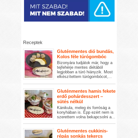
Receptek
Gluténmentes dió bundás,
Kolos féle túrógombóc
Bizonyára tudjátok már, hogy a
tejfehérje mentes diétából
legjobban a túró hiányzik. Most
elkészítettem túrógombócot,...
Gluténmentes hamis fekete
erdő pohárdesszert –
sütés nélkül
Kánikula, meleg és forróság a
konyhában is. Épp ezért nem is
szerettem volna bekapcsolni a...
Gluténmentes cukkinis-
répás sonkás tekercs