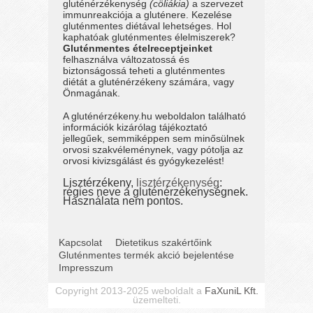
gluténérzékenység
(cöliákia)
a szervezet
immunreakciója a gluténere. Kezelése
gluténmentes diétával lehetséges. Hol
kaphatóak gluténmentes élelmiszerek?
Gluténmentes ételreceptjeinket
felhasználva változatossá és
biztonságossá teheti a gluténmentes
diétát a gluténérzékeny számára, vagy
Önmagának.
A gluténérzékeny.hu weboldalon található
információk kizárólag tájékoztató
jellegűek, semmiképpen sem minősülnek
orvosi szakvéleménynek, vagy pótolja az
orvosi kivizsgálást és gyógykezelést!
Lisztérzékeny,
lisztérzékenység
:
régies neve a gluténérzékenységnek.
Használata nem pontos.
Kapcsolat
Dietetikus szakértőink
Gluténmentes termék akció bejelentése
Impresszum
Copyright 2013-2025 weboldalt a
FaXuniL Kft.
üzemelteti.