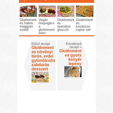
Gluténment
Vegán
Gluténment
Gluténment
es habos
húspogács
es
es
meggyes
a
spenótos
kovászos
szelet
gluténment
gnocchi
sajtos rúd
esen
Előző recept
Következő
recept
»
Gluténment
Gluténment
es növényi
es gyors
túrós, erdei
kenyér
gyümölcsös
lepény
zabdarás
desszert