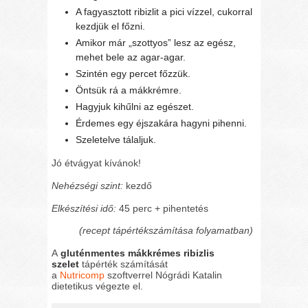
A fagyasztott ribizlit a pici vízzel, cukorral
kezdjük el főzni.
Amikor már „szottyos” lesz az egész,
mehet bele az agar-agar.
Szintén egy percet főzzük.
Öntsük rá a mákkrémre.
Hagyjuk kihűlni az egészet.
Érdemes egy éjszakára hagyni pihenni.
Szeletelve tálaljuk.
Jó étvágyat kívánok!
Nehézségi szint:
kezdő
Elkészítési idő:
45 perc + pihentetés
(recept tápértékszámítása folyamatban)
A
gluténmentes mákkrémes ribizlis
szelet
tápérték számítását
a
Nutricomp
szoftverrel Nógrádi Katalin
dietetikus végezte el.