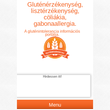
Gluténérzékenység,
lisztérzékenység,
cöliákia,
gabonaallergia.
A gluténintolerancia információs
portálja.
Hirdessen itt!
Menu