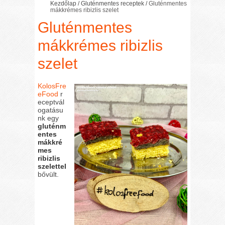
Kezdőlap
/
Gluténmentes receptek
/
Gluténmentes
mákkrémes ribizlis szelet
Gluténmentes
mákkrémes ribizlis
szelet
KolosFre
eFood
r
eceptvál
ogatásu
nk egy
gluténm
entes
mákkré
mes
ribizlis
szelettel
bővült.