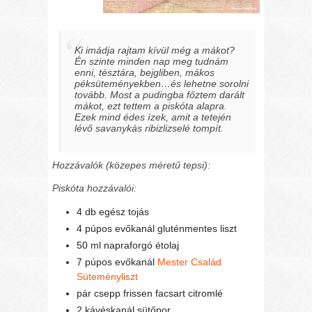
Ki imádja rajtam kívül még a mákot?
Én szinte minden nap meg tudnám
enni, tésztára, bejgliben, mákos
péksüteményekben…és lehetne sorolni
tovább. Most a pudingba főztem darált
mákot, ezt tettem a piskóta alapra.
Ezek mind édes ízek, amit a tetején
lévő savanykás ribizlizselé tompít.
Hozzávalók (közepes méretű tepsi):
Piskóta hozzávalói:
4 db egész tojás
4 púpos evőkanál gluténmentes liszt
50 ml napraforgó étolaj
7 púpos evőkanál
Mester Család
Süteményliszt
pár csepp frissen facsart citromlé
2 kávéskanál sütőpor