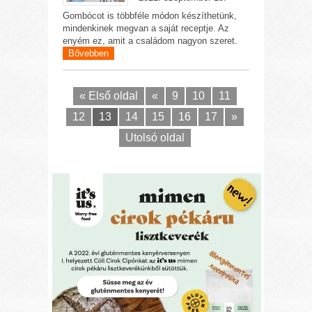
Gombócot is többféle módon készíthetünk,
mindenkinek megvan a saját receptje. Az
enyém ez, amit a családom nagyon szeret.
Bővebben
« Első oldal
«
9
10
11
12
13
14
15
16
17
»
Utolsó oldal