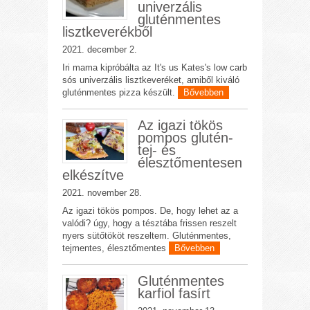
univerzális
gluténmentes
lisztkeverékből
2021. december 2.
Iri mama kipróbálta az It's us Kates's low carb
sós univerzális lisztkeveréket, amiből kiváló
gluténmentes pizza készült.
Bővebben
Az igazi tökös
pompos glutén-
tej- és
élesztőmentesen
elkészítve
2021. november 28.
Az igazi tökös pompos. De, hogy lehet az a
valódi? úgy, hogy a tésztába frissen reszelt
nyers sütőtököt reszeltem. Gluténmentes,
tejmentes, élesztőmentes
Bővebben
Gluténmentes
karfiol fasírt