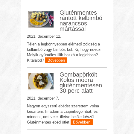
Gluténmentes
rántott kelbimbó
narancsos
mártással
2021. december 12.
Télen a legkönnyebben elérhető zöldség a
kelbimbó vagy bimbós kel. Ki, hogy nevezi.
Melyik gyümölcs illik hozzá a legjobban?
Kitalálod?
Bővebben
Gombapörkölt
Kolos módra
gluténmentesen
30 perc alatt
2021. december 7.
Nagyon egyszerű ebédet szerettem volna
készíteni. Imádom a csiperkegombát, és
mindent, ami vele. illetve belőle készül.
Gluténmentes ebéd ötlet
Bővebben