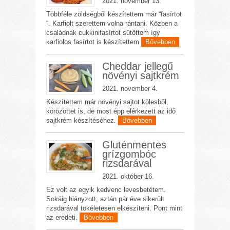
2021. november 13.
Többféle zöldségből készítettem már “fasírtot
“. Karfiolt szerettem volna rántani. Közben a
családnak cukkinifasírtot sütöttem így
karfiolos fasírtot is készítettem
Bővebben
Cheddar jellegű
növényi sajtkrém
2021. november 4.
Készítettem már növényi sajtot kölesből,
körözöttet is, de most épp elérkezett az idő
sajtkrém készítéséhez.
Bővebben
Gluténmentes
grízgombóc
rizsdarával
2021. október 16.
Ez volt az egyik kedvenc levesbetétem.
Sokáig hiányzott, aztán pár éve sikerült
rizsdarával tökéletesen elkészíteni. Pont mint
az eredeti.
Bővebben