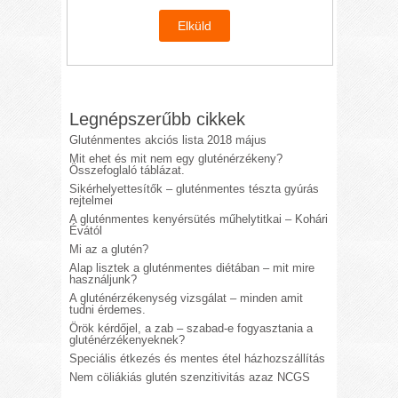
Legnépszerűbb cikkek
Gluténmentes akciós lista 2018 május
Mit ehet és mit nem egy gluténérzékeny?
Összefoglaló táblázat.
Sikérhelyettesítők – gluténmentes tészta gyúrás
rejtelmei
A gluténmentes kenyérsütés műhelytitkai – Kohári
Évától
Mi az a glutén?
Alap lisztek a gluténmentes diétában – mit mire
használjunk?
A gluténérzékenység vizsgálat – minden amit
tudni érdemes.
Örök kérdőjel, a zab – szabad-e fogyasztania a
gluténérzékenyeknek?
Speciális étkezés és mentes étel házhozszállítás
Nem cöliákiás glutén szenzitivitás azaz NCGS