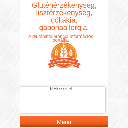
Gluténérzékenység,
lisztérzékenység,
cöliákia,
gabonaallergia.
A gluténintolerancia információs
portálja.
Hirdessen itt!
Menu