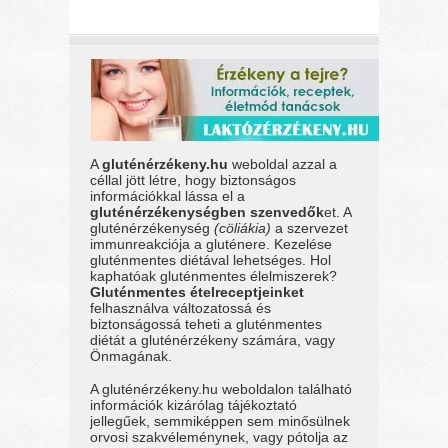
A
gluténérzékeny.hu
weboldal azzal a
céllal jött létre, hogy biztonságos
információkkal lássa el a
gluténérzékenységben szenvedők
et. A
gluténérzékenység
(cöliákia)
a szervezet
immunreakciója a gluténere. Kezelése
gluténmentes diétával lehetséges. Hol
kaphatóak gluténmentes élelmiszerek?
Gluténmentes ételreceptjeinket
felhasználva változatossá és
biztonságossá teheti a gluténmentes
diétát a gluténérzékeny számára, vagy
Önmagának.
A gluténérzékeny.hu weboldalon található
információk kizárólag tájékoztató
jellegűek, semmiképpen sem minősülnek
orvosi szakvéleménynek, vagy pótolja az