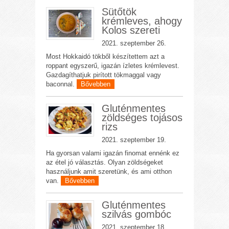
Sütőtök
krémleves, ahogy
Kolos szereti
2021. szeptember 26.
Most Hokkaidó tökből készítettem azt a
roppant egyszerű, igazán ízletes krémlevest.
Gazdagíthatjuk pirított tökmaggal vagy
baconnal.
Bővebben
Gluténmentes
zöldséges tojásos
rizs
2021. szeptember 19.
Ha gyorsan valami igazán finomat ennénk ez
az étel jó választás. Olyan zöldségeket
használjunk amit szeretünk, és ami otthon
van.
Bővebben
Gluténmentes
szilvás gombóc
2021. szeptember 18.