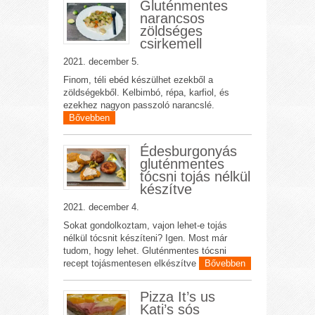
Gluténmentes
narancsos
zöldséges
csirkemell
2021. december 5.
Finom, téli ebéd készülhet ezekből a
zöldségekből. Kelbimbó, répa, karfiol, és
ezekhez nagyon passzoló narancslé.
Bővebben
Édesburgonyás
gluténmentes
tócsni tojás nélkül
készítve
2021. december 4.
Sokat gondolkoztam, vajon lehet-e tojás
nélkül tócsnit készíteni? Igen. Most már
tudom, hogy lehet. Gluténmentes tócsni
recept tojásmentesen elkészítve
Bővebben
Pizza It’s us
Kati’s sós