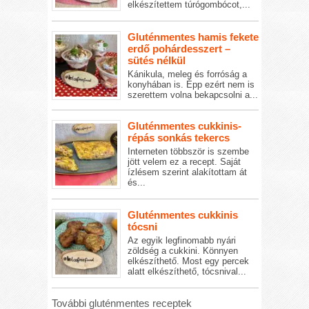
elkészítettem túrógombócot,...
Gluténmentes hamis fekete
erdő pohárdesszert –
sütés nélkül
Kánikula, meleg és forróság a
konyhában is. Épp ezért nem is
szerettem volna bekapcsolni a...
Gluténmentes cukkinis-
répás sonkás tekercs
Interneten többször is szembe
jött velem ez a recept. Saját
ízlésem szerint alakítottam át
és...
Gluténmentes cukkinis
tócsni
Az egyik legfinomabb nyári
zöldség a cukkini. Könnyen
elkészíthető. Most egy percek
alatt elkészíthető, tócsnival...
További gluténmentes receptek