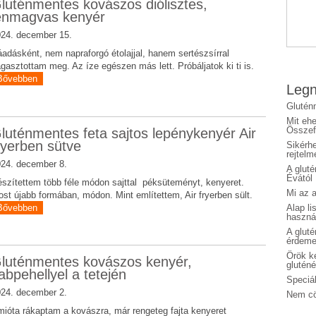
luténmentes kovászos diólisztes,
enmagvas kenyér
24. december 15.
adásként, nem napraforgó étolajjal, hanem sertészsírral
gasztottam meg. Az íze egészen más lett. Próbáljatok ki ti is.
Bővebben
Legn
Glutén
Mit eh
Összefo
luténmentes feta sajtos lepénykenyér Air
ryerben sütve
Sikérhe
rejtelm
24. december 8.
A glut
Évától
szítettem több féle módon sajttal péksüteményt, kenyeret.
Mi az a
st újabb formában, módon. Mint említettem, Air fryerben sült.
Bővebben
Alap li
haszná
A glut
érdeme
Örök ké
luténmentes kovászos kenyér,
glutén
abpehellyel a tetején
Speciál
24. december 2.
Nem cö
ióta rákaptam a kovászra, már rengeteg fajta kenyeret