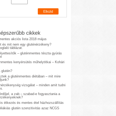
épszerűbb cikkek
mentes akciós lista 2018 május
et és mit nem egy gluténérzékeny?
glaló táblázat.
lyettesítők – gluténmentes tészta gyúrás
ei
énmentes kenyérsütés műhelytitkai – Kohári
 glutén?
sztek a gluténmentes diétában – mit mire
ljunk?
énérzékenység vizsgálat – minden amit tudni
s.
rdőjel, a zab – szabad-e fogyasztania a
érzékenyeknek?
is étkezés és mentes étel házhozszállítás
liákiás glutén szenzitivitás azaz NCGS