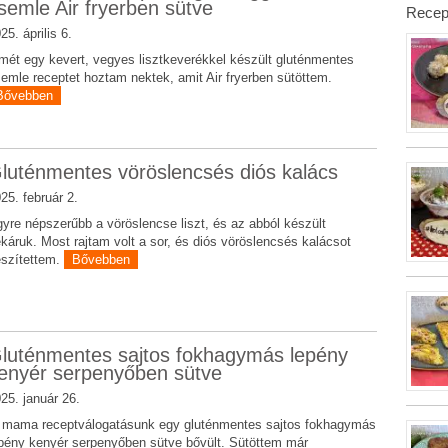
semle Air fryerben sütve
Recep
25. április 6.
mét egy kevert, vegyes lisztkeverékkel készült gluténmentes
emle receptet hoztam nektek, amit Air fryerben sütöttem.
Bővebben
luténmentes vöröslencsés diós kalács
25. február 2.
yre népszerűbb a vöröslencse liszt, és az abból készült
káruk. Most rajtam volt a sor, és diós vöröslencsés kalácsot
szítettem.
Bővebben
luténmentes sajtos fokhagymás lepény
enyér serpenyőben sütve
25. január 26.
i mama receptválogatásunk egy gluténmentes sajtos fokhagymás
pény kenyér serpenyőben sütve bővült. Sütöttem már