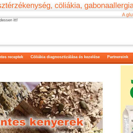
ztérzékenység, cöliákia, gabonaallergia
A glu
dessen itt!
tes receptek
Cöliákia diagnosztizálása és kezelése
Partnereink