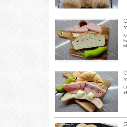
G
20
Ki
ke
le
G
20
Cs
si
G