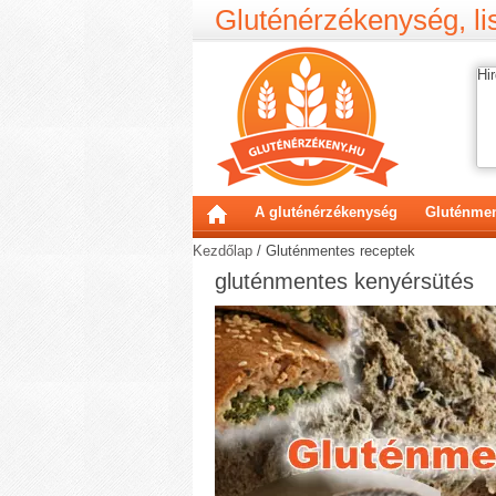
Gluténérzékenység, lis
Hir
A gluténérzékenység
Gluténmen
Kezdőlap
/
Gluténmentes receptek
gluténmentes kenyérsütés