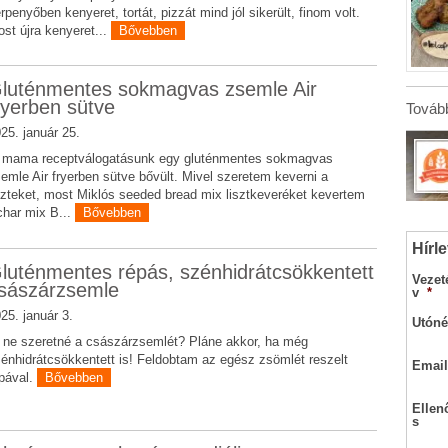
rpenyőben kenyeret, tortát, pizzát mind jól sikerült, finom volt.
st újra kenyeret...
Bővebben
luténmentes sokmagvas zsemle Air
ryerben sütve
Tovább
25. január 25.
i mama receptválogatásunk egy gluténmentes sokmagvas
emle Air fryerben sütve bővült. Mivel szeretem keverni a
szteket, most Miklós seeded bread mix lisztkeveréket kevertem
har mix B...
Bővebben
Hírle
luténmentes répás, szénhidrátcsökkentett
Vezet
sászárzsemle
v
*
25. január 3.
Utóné
 ne szeretné a császárzsemlét? Pláne akkor, ha még
énhidrátcsökkentett is! Feldobtam az egész zsömlét reszelt
Email
pával.
Bővebben
Ellen
s