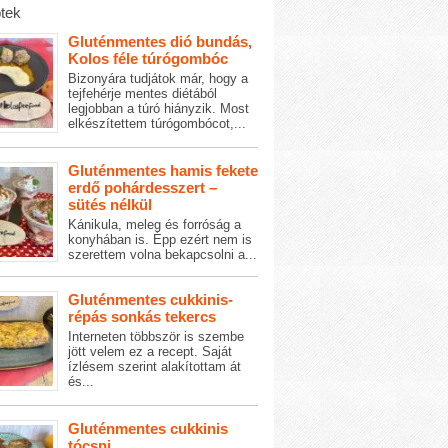
tek
Gluténmentes dió bundás,
Kolos féle túrógombóc
Bizonyára tudjátok már, hogy a
tejfehérje mentes diétából
legjobban a túró hiányzik. Most
elkészítettem túrógombócot,...
Gluténmentes hamis fekete
erdő pohárdesszert –
sütés nélkül
Kánikula, meleg és forróság a
konyhában is. Épp ezért nem is
szerettem volna bekapcsolni a...
Gluténmentes cukkinis-
répás sonkás tekercs
Interneten többször is szembe
jött velem ez a recept. Saját
ízlésem szerint alakítottam át
és...
Gluténmentes cukkinis
tócsni