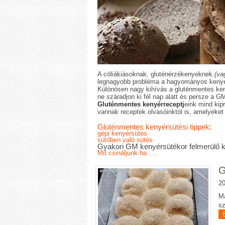
A cöliákiásoknak, gluténérzékenyeknek
(va
legnagyobb probléma a hagyományos kenyér
Különösen nagy kihívás a gluténmentes ken
ne száradjon ki fél nap alatt és persze a G
Gluténmentes kenyérreceptj
eink mind kip
vannak receptek olvasóinktól is, amelyeket s
Gluténmentes kenyérsütési tippek
:
gépi kenyérsütés
sütőben való sütés
Gyakori GM kenyérsütékor felmerülő 
Mit csináljunk ha ….
G
20
Ma
sz