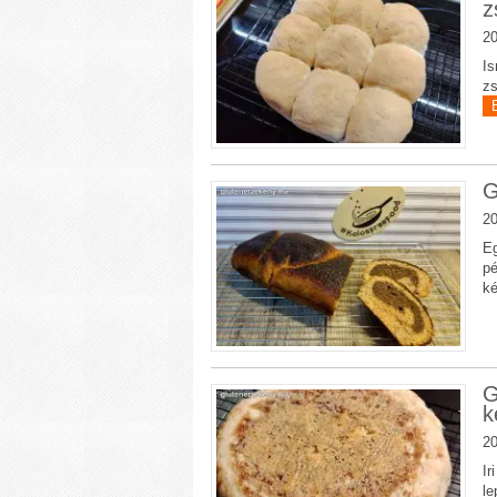
z
20
Is
zs
G
20
Eg
pé
ké
G
k
20
Ir
le