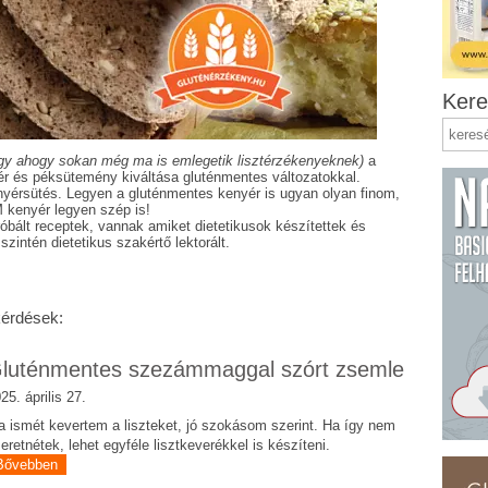
Kere
gy ahogy sokan még ma is emlegetik lisztérzékenyeknek)
a
 és péksütemény kiváltása gluténmentes változatokkal.
yérsütés. Legyen a gluténmentes kenyér is ugyan olyan finom,
M kenyér legyen szép is!
róbált receptek, vannak amiket dietetikusok készítettek és
zintén dietetikus szakértő lektorált.
kérdések:
luténmentes szezámmaggal szórt zsemle
25. április 27.
 ismét kevertem a liszteket, jó szokásom szerint. Ha így nem
eretnétek, lehet egyféle lisztkeverékkel is készíteni.
Bővebben