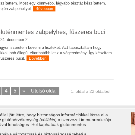
szítettem. Most egy könnyebb, lágyabb tésztát készítettem,
tején zabpehellyel.
Bővebben
luténmentes zabpelyhes, fűszeres buci
24. december 2.
gyon szeretem keverni a liszteket. Azt tapasztaltam hogy
kkal jobb állagú, eltarthatóbb lesz a végeredmény. Így készítem
fűszeres bucit.
Bővebben
4
5
»
Utolsó oldal
1. oldal a 22 oldalból
llal jött létre, hogy biztonságos információkkal lássa el a
 A gluténérzékenység
(cöliákia)
a szervezet immunreakciója
tával lehetséges. Hol kaphatóak gluténmentes
ználva változatossá és biztonságossá teheti a