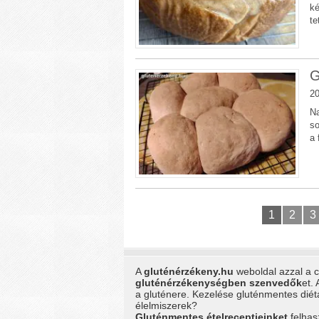
ké
te
G
20
Na
so
a 
1
2
3
A
gluténérzékeny.hu
weboldal azzal a cé
gluténérzékenységben szenvedők
et.
a gluténere. Kezelése gluténmentes dié
élelmiszerek?
Gluténmentes ételreceptjeinket
felhas