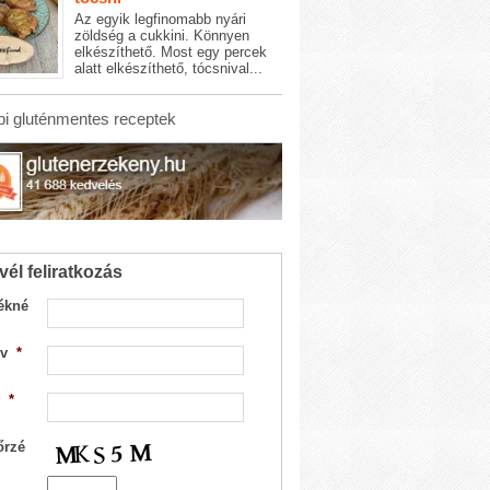
Az egyik legfinomabb nyári
zöldség a cukkini. Könnyen
elkészíthető. Most egy percek
alatt elkészíthető, tócsnival...
i gluténmentes receptek
vél feliratkozás
ékné
v
*
*
őrzé