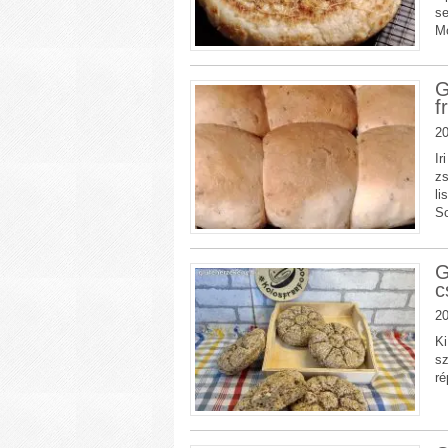
se
Mo
G
f
20
Ir
zs
li
Sc
G
c
20
Ki
sz
ré