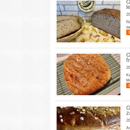
G
l
20
Rá
da
G
f
20
Ké
Mo
G
z
20
Am