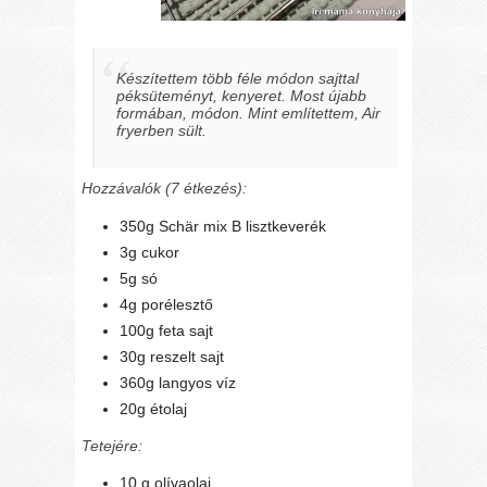
Készítettem több féle módon sajttal
péksüteményt, kenyeret. Most újabb
formában, módon. Mint említettem, Air
fryerben sült.
Hozzávalók (7 étkezés):
350g Schär mix B lisztkeverék
3g cukor
5g só
4g porélesztő
100g feta sajt
30g reszelt sajt
360g langyos víz
20g étolaj
Tetejére:
10 g olívaolaj