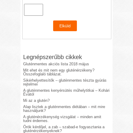
Legnépszerűbb cikkek
Gluténmentes akciós lista 2018 május
Mit ehet és mit nem egy gluténérzékeny?
Összefoglaló táblázat.
Sikérhelyettesítők – gluténmentes tészta gyúrás
rejtelmei
A gluténmentes kenyérsütés műhelytitkai – Kohári
Évától
Mi az a glutén?
Alap lisztek a gluténmentes diétában – mit mire
használjunk?
A gluténérzékenység vizsgálat – minden amit
tudni érdemes.
Örök kérdőjel, a zab – szabad-e fogyasztania a
gluténérzékenyeknek?