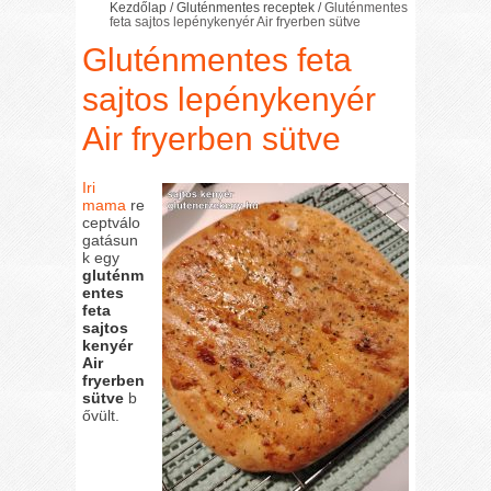
Kezdőlap
/
Gluténmentes receptek
/
Gluténmentes
feta sajtos lepénykenyér Air fryerben sütve
Gluténmentes feta
sajtos lepénykenyér
Air fryerben sütve
Iri
mama
re
ceptválo
gatásun
k egy
gluténm
entes
feta
sajtos
kenyér
Air
fryerben
sütve
b
ővült.