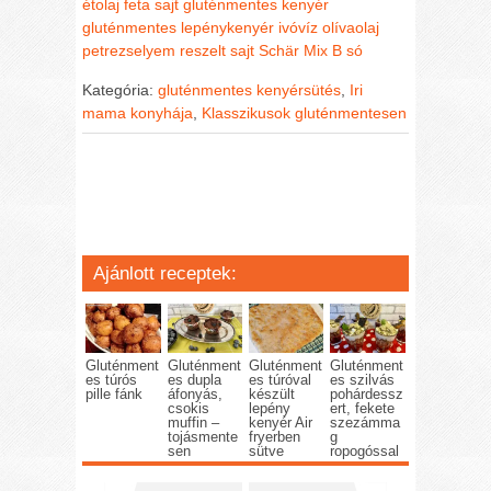
étolaj
feta sajt
gluténmentes kenyér
gluténmentes lepénykenyér
ivóvíz
olívaolaj
petrezselyem
reszelt sajt
Schär Mix B
só
Kategória:
gluténmentes kenyérsütés
,
Iri
mama konyhája
,
Klasszikusok gluténmentesen
Ajánlott receptek:
Gluténment
Gluténment
Gluténment
Gluténment
es túrós
es dupla
es túróval
es szilvás
pille fánk
áfonyás,
készült
pohárdessz
csokis
lepény
ert, fekete
muffin –
kenyér Air
szezámma
tojásmente
fryerben
g
sen
sütve
ropogóssal