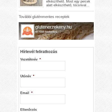
elkészíthető. Most egy percek
alatt elkészíthető, tócsnival...
További gluténmentes receptek
Hírlevél feliratkozás
Vezetéknév
*
Utónév
*
Email
*
Ellenőrzés