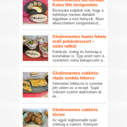
Kolos féle túrógombóc
Bizonyára tudjátok már, hogy a
tejfehérje mentes diétából
legjobban a túró hiányzik. Most
elkészítettem túrógombócot,...
Gluténmentes hamis fekete
erdő pohárdesszert –
sütés nélkül
Kánikula, meleg és forróság a
konyhában is. Épp ezért nem is
szerettem volna bekapcsolni a...
Gluténmentes cukkinis-
répás sonkás tekercs
Interneten többször is szembe
jött velem ez a recept. Saját
ízlésem szerint alakítottam át
és...
Gluténmentes cukkinis
tócsni
Az egyik legfinomabb nyári
zöldség a cukkini. Könnyen