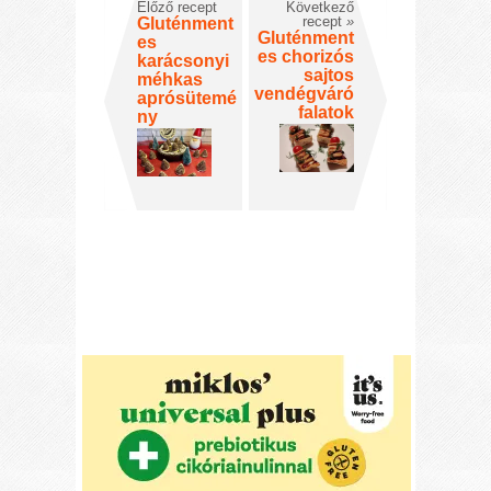
Előző recept
Következő
recept
»
Gluténment
Gluténment
es
es chorizós
karácsonyi
sajtos
méhkas
vendégváró
aprósütemé
falatok
ny