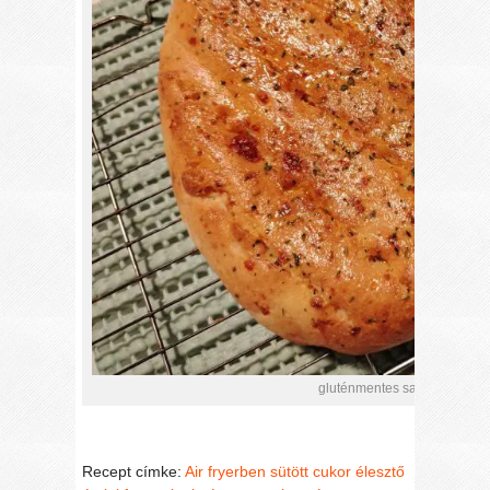
gluténmentes sajtos kenyér 
Recept címke:
Air fryerben sütött
cukor
élesztő