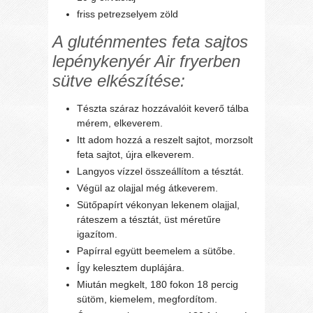
friss petrezselyem zöld
A gluténmentes feta sajtos
lepénykenyér Air fryerben
sütve elkészítése:
Tészta száraz hozzávalóit keverő tálba
mérem, elkeverem.
Itt adom hozzá a reszelt sajtot, morzsolt
feta sajtot, újra elkeverem.
Langyos vízzel összeállítom a tésztát.
Végül az olajjal még átkeverem.
Sütőpapírt vékonyan lekenem olajjal,
ráteszem a tésztát, üst méretűre
igazítom.
Papírral együtt beemelem a sütőbe.
Így kelesztem duplájára.
Miután megkelt, 180 fokon 18 percig
sütöm, kiemelem, megfordítom.