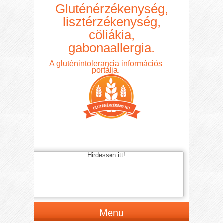
Gluténérzékenység,
lisztérzékenység,
cöliákia,
gabonaallergia.
A gluténintolerancia információs
portálja.
Hirdessen itt!
Menu