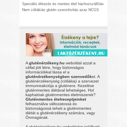
Speciális étkezés és mentes étel házhozszállítás
Nem cöliákiás glutén szenzitivitás azaz NCGS
A
gluténérzékeny.hu
weboldal azzal a
céllal jött létre, hogy biztonságos
információkkal lássa el a
gluténérzékenységben szenvedők
et. A
gluténérzékenység
(cöliákia)
a szervezet
immunreakciója a gluténere. Kezelése
gluténmentes diétával lehetséges. Hol
kaphatóak gluténmentes élelmiszerek?
Gluténmentes ételreceptjeinket
felhasználva változatossá és
biztonságossá teheti a gluténmentes
diétát a gluténérzékeny számára, vagy
Önmagának.
A gluténérzékeny.hu weboldalon található