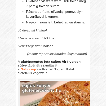
Óvatosan visszateszem, 180 fokon még
7 percig tovább sütöm.
Rácsra borítom, olívaolaj, petrezselym
keverékével lekenem.
Nagyon finom lett. Lehet fagyasztani is.
Jó étvágyat kívánok.
Elkészítési idő:
70-80 perc
Nehézségi szint:
haladó
(recept tápértékszámítása folyamatban)
A
gluténmentes feta sajtos Air fryerben
sütve
tápérték számítását
a
Nutricomp
szoftverrel Nógrádi Katalin
dietetikus végezte el.