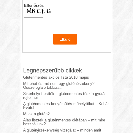
Ellenőrzés
Legnépszerűbb cikkek
Gluténmentes akciós lista 2018 május
Mit ehet és mit nem egy gluténérzékeny?
Összefoglaló táblázat.
Sikérhelyettesítők – gluténmentes tészta gyúrás
rejtelmei
A gluténmentes kenyérsütés műhelytitkai – Kohári
Évától
Mi az a glutén?
Alap lisztek a gluténmentes diétában – mit mire
használjunk?
A gluténérzékenység vizsgálat – minden amit