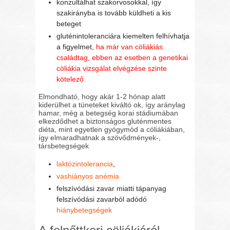
konzultálhat szakorvosokkal, így
szakirányba is tovább küldheti a kis
beteget
gluténintoleranciára kiemelten felhívhatja
a figyelmet,
ha már van cöliákiás
családtag, ebben az esetben a genetikai
cöliákia vizsgálat elvégzése szinte
kötelező
Elmondható, hogy akár 1-2 hónap alatt
kiderülhet a tüneteket kiváltó ok, így aránylag
hamar, még a betegség korai stádiumában
elkezdődhet a biztonságos gluténmentes
diéta, mint egyetlen gyógymód a cöliákiában,
így elmaradhatnak a szövődmények-,
társbetegségek
laktózintolerancia
,
vashiányos anémia
felszívódási zavar miatti tápanyag
felszívódási zavarból adódó
hiánybetegségek