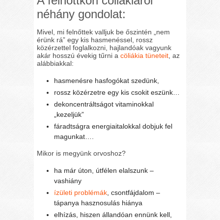
A felnőttkori cöliákiáról
néhány gondolat:
Mivel, mi felnőttek valljuk be őszintén „nem
érünk rá” egy kis hasmenéssel, rossz
közérzettel foglalkozni, hajlandóak vagyunk
akár hosszú évekig tűrni a
cöliákia tüneteit
, az
alábbiakkal:
hasmenésre hasfogókat szedünk,
rossz közérzetre egy kis csokit eszünk…
dekoncentráltságot vitaminokkal
„kezeljük”
fáradtságra energiaitalokkal dobjuk fel
magunkat….
Mikor is megyünk orvoshoz?
ha már úton, útfélen elalszunk –
vashiány
ízületi problémák
, csontfájdalom –
tápanya hasznosulás hiánya
elhízás, hiszen állandóan ennünk kell,