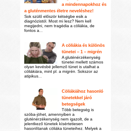
a mindennapokhoz és
a gluténmentes életre neveléshez!
Sok szülő először kétségbe esik a
diagnózistól. Most mi lesz? Nem kell
megijedni, nem tragédia a cöliákia, de
fontos a...
A cöliákia és különös
tünetei – 1 – migrén
A gluténérzékenység
tünetei mellett számos
olyan kevésbé jellemző tünet is utalhat a
cöliákiára, mint pl. a migrén. Sokszor az
atipikus...
Cöliákiához hasonló
tünetekkel járó
betegségek
Több betegség is
szóba-jöhet, amennyiben a
gluténérzékenység nem igazolt, de a
jelentkező tünetek kísértetiesen
hasonlítanak cöliáka tüneteihez. Melyek a