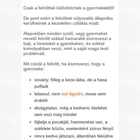
Csak a felnőttek különböznek a gyermekektől!
De pont ezért a felnőttek súlyosabb állapotba
kerülhetnek a kezeletlen cöliákia miatt.
Alapvetően minden szülő, vagy gyermeket
nevelő felnőtt sokkal hamarabb észreveszi a
bajt, a tüneteket a gyerekeken, és sokkal
komolyabban veszi, mint a saját maga testi
problémáit.
Mit csinál a felnőtt, ha észreveszi, hogy a
gyermeke:
sovány, főleg a keze-lába, de a hasa
puffadt
lelassul, nem
tud figyelni
, mese sem
érdekli
étvágytalan, még a kedvenc ételeket
sem eszi meg mindet
fájlalja a pocakját, hasmenése van, a
széklete bűzös, esetenként zsíros fényű
nincs kedve játszani, állandóan feküdne