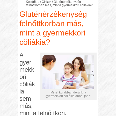
Kezdőlap
/
Cikkek
/
Gluténérzékenység
felnőttkorban más, mint a gyermekkori cöliákia?
Gluténérzékenység
felnőttkorban más,
mint a gyermekkori
cöliákia?
A
gyer
mekk
ori
cöliák
ia
Minél korábban derül ki a
gyermekkori cöliákia annál jobb!
sem
más,
mint a felnőttkori.