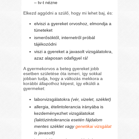
– tv-t nézne
Elkezd aggódni a szülő, hogy mi lehet baj, és:
elviszi a gyereket orvoshoz, elmondja a
tüneteket
ismerősöktől, internetről próbál
tájékozódni
viszi a gyereket a javasolt vizsgálatokra,
azaz alaposan odafigyel rá!
A gyermekorvos a beteg gyereket jobb
esetben születése óta ismeri, így sokkal
jobban tudja, hogy a változás mekkora a
korábbi állapothoz képest, így elküldi a
gyermeket:
laborvizsgálatokra
(vér, vizelet, széklet)
allergia, ételintolerancia irányába is
kezdeményezhet vizsgálatokat
(laktózintolerancia esetén fájdalom
mentes széklet vagy
genetikai vizsgálat
is javasolt)