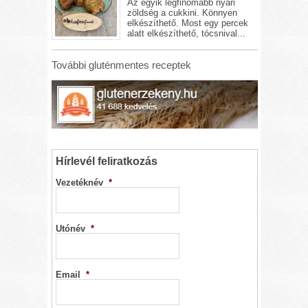
Az egyik legfinomabb nyári
zöldség a cukkini. Könnyen
elkészíthető. Most egy percek
alatt elkészíthető, tócsnival...
További gluténmentes receptek
Hírlevél feliratkozás
Vezetéknév
*
Utónév
*
Email
*