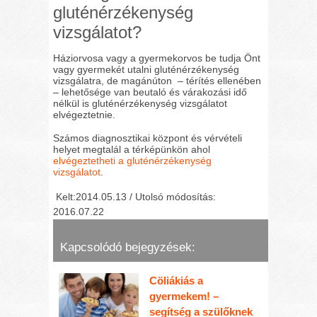
gluténérzékenység
vizsgálatot?
Háziorvosa vagy a gyermekorvos be tudja Önt
vagy gyermekét utalni gluténérzékenység
vizsgálatra, de magánúton – térítés ellenében
– lehetősége van beutaló és várakozási idő
nélkül is gluténérzékenység vizsgálatot
elvégeztetnie.
Számos diagnosztikai központ és vérvételi
helyet megtalál a térképünkön ahol
elvégeztetheti a gluténérzékenység
vizsgálatot
.
Kelt:2014.05.13 / Utolsó módosítás:
2016.07.22
Kapcsolódó bejegyzések:
Cöliákiás a
gyermekem! –
segítség a szülőknek