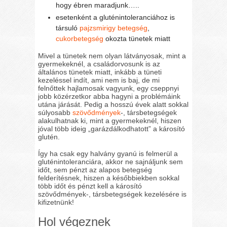
hogy ébren maradjunk…..
esetenként a gluténintoleranciához is
társuló
pajzsmirigy betegség
,
cukorbetegség
okozta tünetek miatt
Mivel a tünetek nem olyan látványosak, mint a
gyermekeknél, a családorvosunk is az
általános tünetek miatt, inkább a tüneti
kezeléssel indít, ami nem is baj, de mi
felnőttek hajlamosak vagyunk, egy cseppnyi
jobb közérzetkor abba hagyni a problémáink
utána járását. Pedig a hosszú évek alatt sokkal
súlyosabb
szövődmények
-, társbetegségek
alakulhatnak ki, mint a gyermekeknél, hiszen
jóval több ideig „garázdálkodhatott” a károsító
glutén.
Így ha csak egy halvány gyanú is felmerül a
gluténintoleranciára, akkor ne sajnáljunk sem
időt, sem pénzt az alapos betegség
felderítésnek, hiszen a későbbiekben sokkal
több időt és pénzt kell a károsító
szövődmények-, társbetegségek kezelésére is
kifizetnünk!
Hol végeznek