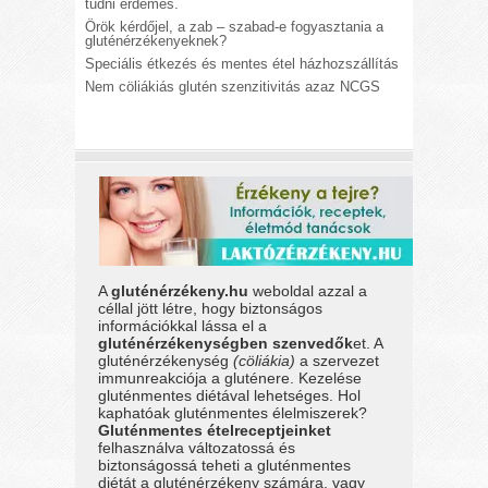
tudni érdemes.
Örök kérdőjel, a zab – szabad-e fogyasztania a
gluténérzékenyeknek?
Speciális étkezés és mentes étel házhozszállítás
Nem cöliákiás glutén szenzitivitás azaz NCGS
A
gluténérzékeny.hu
weboldal azzal a
céllal jött létre, hogy biztonságos
információkkal lássa el a
gluténérzékenységben szenvedők
et. A
gluténérzékenység
(cöliákia)
a szervezet
immunreakciója a gluténere. Kezelése
gluténmentes diétával lehetséges. Hol
kaphatóak gluténmentes élelmiszerek?
Gluténmentes ételreceptjeinket
felhasználva változatossá és
biztonságossá teheti a gluténmentes
diétát a gluténérzékeny számára, vagy