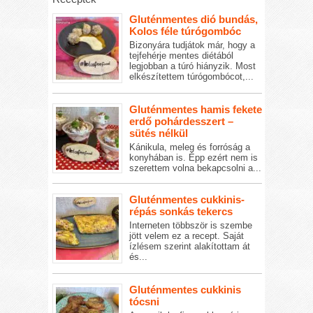
Gluténmentes dió bundás,
Kolos féle túrógombóc
Bizonyára tudjátok már, hogy a
tejfehérje mentes diétából
legjobban a túró hiányzik. Most
elkészítettem túrógombócot,...
Gluténmentes hamis fekete
erdő pohárdesszert –
sütés nélkül
Kánikula, meleg és forróság a
konyhában is. Épp ezért nem is
szerettem volna bekapcsolni a...
Gluténmentes cukkinis-
répás sonkás tekercs
Interneten többször is szembe
jött velem ez a recept. Saját
ízlésem szerint alakítottam át
és...
Gluténmentes cukkinis
tócsni