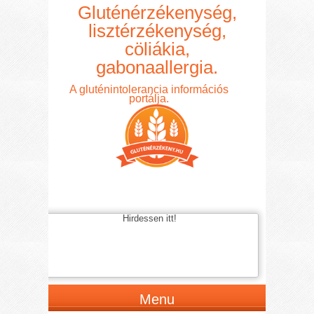
Gluténérzékenység,
lisztérzékenység,
cöliákia,
gabonaallergia.
A gluténintolerancia információs
portálja.
Hirdessen itt!
Menu