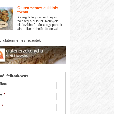
Gluténmentes cukkinis
tócsni
Az egyik legfinomabb nyári
zöldség a cukkini. Könnyen
elkészíthető. Most egy percek
alatt elkészíthető, tócsnival...
i gluténmentes receptek
vél feliratkozás
ékné
v
*
*