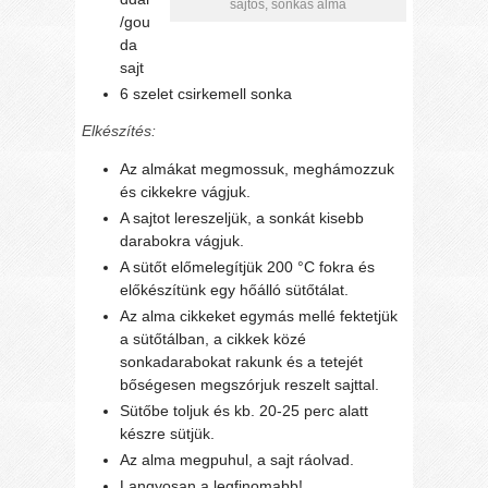
sajtos, sonkás alma
/gou
da
sajt
6 szelet csirkemell sonka
Elkészítés:
Az almákat megmossuk, meghámozzuk
és cikkekre vágjuk.
A sajtot lereszeljük, a sonkát kisebb
darabokra vágjuk.
A sütőt előmelegítjük 200 °C fokra és
előkészítünk egy hőálló sütőtálat.
Az alma cikkeket egymás mellé fektetjük
a sütőtálban, a cikkek közé
sonkadarabokat rakunk és a tetejét
bőségesen megszórjuk reszelt sajttal.
Sütőbe toljuk és kb. 20-25 perc alatt
készre sütjük.
Az alma megpuhul, a sajt ráolvad.
Langyosan a legfinomabb!