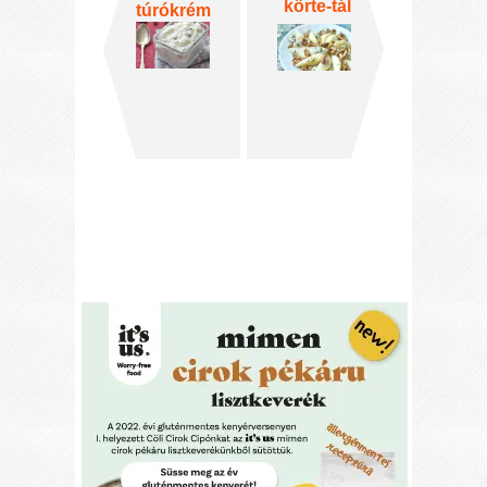
körte-tál
túrókrém