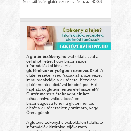
Nem cöliákiás glutén szenzitivitás azaz NCGS
A
gluténérzékeny.hu
weboldal azzal a
céllal jött létre, hogy biztonságos
információkkal lássa el a
gluténérzékenységben szenvedők
et. A
gluténérzékenység
(cöliákia)
a szervezet
immunreakciója a gluténere. Kezelése
gluténmentes diétával lehetséges. Hol
kaphatóak gluténmentes élelmiszerek?
Gluténmentes ételreceptjeinket
felhasználva változatossá és
biztonságossá teheti a gluténmentes
diétát a gluténérzékeny számára, vagy
Önmagának.
A gluténérzékeny.hu weboldalon található
információk kizárólag tájékoztató