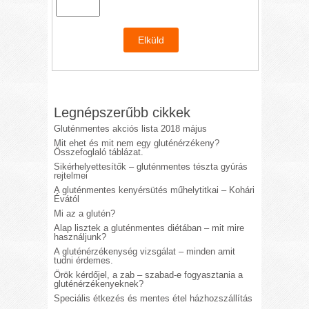
Legnépszerűbb cikkek
Gluténmentes akciós lista 2018 május
Mit ehet és mit nem egy gluténérzékeny?
Összefoglaló táblázat.
Sikérhelyettesítők – gluténmentes tészta gyúrás
rejtelmei
A gluténmentes kenyérsütés műhelytitkai – Kohári
Évától
Mi az a glutén?
Alap lisztek a gluténmentes diétában – mit mire
használjunk?
A gluténérzékenység vizsgálat – minden amit
tudni érdemes.
Örök kérdőjel, a zab – szabad-e fogyasztania a
gluténérzékenyeknek?
Speciális étkezés és mentes étel házhozszállítás