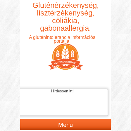
Gluténérzékenység,
lisztérzékenység,
cöliákia,
gabonaallergia.
A gluténintolerancia információs
portálja.
Hirdessen itt!
Menu