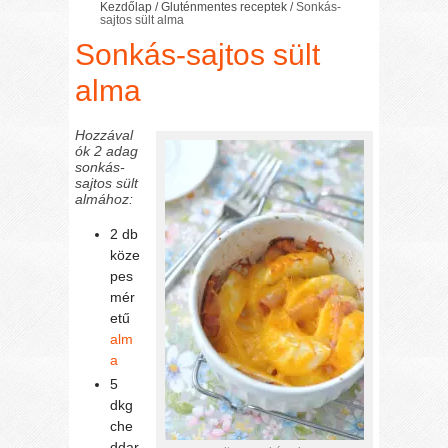
Kezdőlap
/
Gluténmentes receptek
/
Sonkás-
sajtos sült alma
Sonkás-sajtos sült
alma
Hozzával
ók 2 adag
sonkás-
sajtos sült
almához:
2 db
köze
pes
mér
etű
alm
a
5
dkg
che
ddar