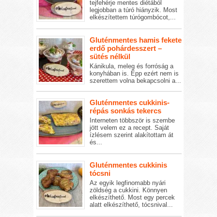
tejfehérje mentes diétából
legjobban a túró hiányzik. Most
elkészítettem túrógombócot,...
Gluténmentes hamis fekete
erdő pohárdesszert –
sütés nélkül
Kánikula, meleg és forróság a
konyhában is. Épp ezért nem is
szerettem volna bekapcsolni a...
Gluténmentes cukkinis-
répás sonkás tekercs
Interneten többször is szembe
jött velem ez a recept. Saját
ízlésem szerint alakítottam át
és...
Gluténmentes cukkinis
tócsni
Az egyik legfinomabb nyári
zöldség a cukkini. Könnyen
elkészíthető. Most egy percek
alatt elkészíthető, tócsnival...