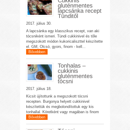
Cukkinis
gluténmentes
lapcsánka recept
Tünditől
2017. július 30.
A lapcsánka egy klasszikus recept, van aki
tócsniként ismeri. Tündi cukkinivel és tőle
megszokott módon kukoricaliszttel készítette
el. GM, Olcsó, gyors, finom - kell...
Bővebben
Tonhalas –
cukkinis
gluténmentes
tócsni
2017. július 18.
Kicsit újítottunk a megszokott tócsni
recepten. Burgonya helyett cukkinivel
készítettük és megbolondítottuk egy kis
tonhallal. Köretként vagy magában is finom
Bővebben