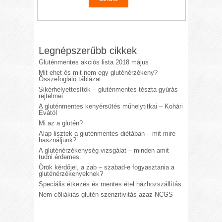
Legnépszerűbb cikkek
Gluténmentes akciós lista 2018 május
Mit ehet és mit nem egy gluténérzékeny?
Összefoglaló táblázat.
Sikérhelyettesítők – gluténmentes tészta gyúrás
rejtelmei
A gluténmentes kenyérsütés műhelytitkai – Kohári
Évától
Mi az a glutén?
Alap lisztek a gluténmentes diétában – mit mire
használjunk?
A gluténérzékenység vizsgálat – minden amit
tudni érdemes.
Örök kérdőjel, a zab – szabad-e fogyasztania a
gluténérzékenyeknek?
Speciális étkezés és mentes étel házhozszállítás
Nem cöliákiás glutén szenzitivitás azaz NCGS