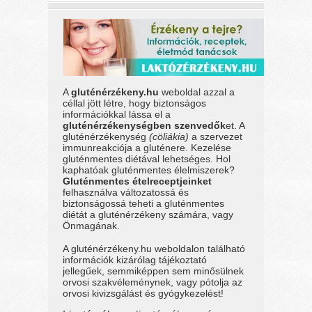
A
gluténérzékeny.hu
weboldal azzal a
céllal jött létre, hogy biztonságos
információkkal lássa el a
gluténérzékenységben szenvedők
et. A
gluténérzékenység
(cöliákia)
a szervezet
immunreakciója a gluténere. Kezelése
gluténmentes diétával lehetséges. Hol
kaphatóak gluténmentes élelmiszerek?
Gluténmentes ételreceptjeinket
felhasználva változatossá és
biztonságossá teheti a gluténmentes
diétát a gluténérzékeny számára, vagy
Önmagának.
A gluténérzékeny.hu weboldalon található
információk kizárólag tájékoztató
jellegűek, semmiképpen sem minősülnek
orvosi szakvéleménynek, vagy pótolja az
orvosi kivizsgálást és gyógykezelést!