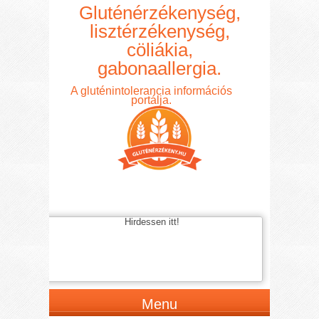
Gluténérzékenység,
lisztérzékenység,
cöliákia,
gabonaallergia.
A gluténintolerancia információs
portálja.
Hirdessen itt!
Menu