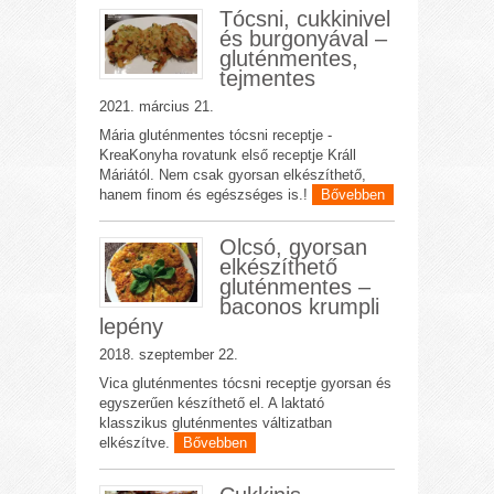
Tócsni, cukkinivel
és burgonyával –
gluténmentes,
tejmentes
2021. március 21.
Mária gluténmentes tócsni receptje -
KreaKonyha rovatunk első receptje Králl
Máriától. Nem csak gyorsan elkészíthető,
hanem finom és egészséges is.!
Bővebben
Olcsó, gyorsan
elkészíthető
gluténmentes –
baconos krumpli
lepény
2018. szeptember 22.
Vica gluténmentes tócsni receptje gyorsan és
egyszerűen készíthető el. A laktató
klasszikus gluténmentes váltizatban
elkészítve.
Bővebben