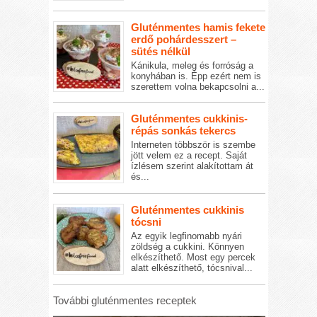
Gluténmentes hamis fekete
erdő pohárdesszert –
sütés nélkül
Kánikula, meleg és forróság a
konyhában is. Épp ezért nem is
szerettem volna bekapcsolni a...
Gluténmentes cukkinis-
répás sonkás tekercs
Interneten többször is szembe
jött velem ez a recept. Saját
ízlésem szerint alakítottam át
és...
Gluténmentes cukkinis
tócsni
Az egyik legfinomabb nyári
zöldség a cukkini. Könnyen
elkészíthető. Most egy percek
alatt elkészíthető, tócsnival...
További gluténmentes receptek