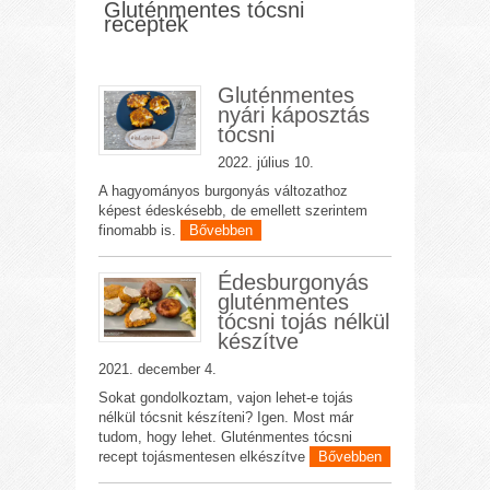
Gluténmentes tócsni
receptek
Gluténmentes
nyári káposztás
tócsni
2022. július 10.
A hagyományos burgonyás változathoz
képest édeskésebb, de emellett szerintem
finomabb is.
Bővebben
Édesburgonyás
gluténmentes
tócsni tojás nélkül
készítve
2021. december 4.
Sokat gondolkoztam, vajon lehet-e tojás
nélkül tócsnit készíteni? Igen. Most már
tudom, hogy lehet. Gluténmentes tócsni
recept tojásmentesen elkészítve
Bővebben