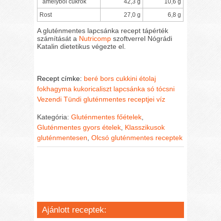
amelyből cukrok
42,3 g
10,6 g
Rost
27,0 g
6,8 g
A gluténmentes lapcsánka recept tápérték
számítását a
Nutricomp
szoftverrel Nógrádi
Katalin dietetikus végezte el.
Recept címke:
beré
bors
cukkini
étolaj
fokhagyma
kukoricaliszt
lapcsánka
só
tócsni
Vezendi Tündi gluténmentes receptjei
víz
Kategória:
Gluténmentes főételek
,
Gluténmentes gyors ételek
,
Klasszikusok
gluténmentesen
,
Olcsó gluténmentes receptek
Ajánlott receptek: