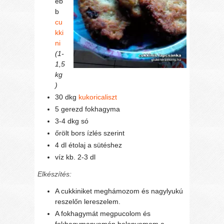
eb
b
cu
kki
ni
(1-
1,5
kg
)
30 dkg
kukoricaliszt
5 gerezd fokhagyma
3-4 dkg só
őrölt bors ízlés szerint
4 dl étolaj a sütéshez
víz kb. 2-3 dl
Elkészítés:
A cukkiniket meghámozom és nagylyukú
reszelőn lereszelem.
A fokhagymát megpucolom és