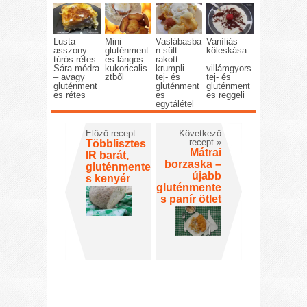
Lusta
Mini
Vaslábasba
Vaníliás
asszony
gluténment
n sült
köleskása
túrós rétes
es lángos
rakott
–
Sára módra
kukoricalis
krumpli –
villámgyors
– avagy
ztből
tej- és
tej- és
gluténment
gluténment
gluténment
es rétes
es
es reggeli
egytálétel
Előző recept
Következő
recept
»
Többlisztes
Mátrai
IR barát,
borzaska –
gluténmente
újabb
s kenyér
gluténmente
s panír ötlet