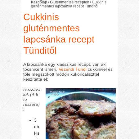
Kezdőlap
/
Gluténmentes receptek
/
Cukkinis
gluténmentes lapcsánka recept Tünditől
Cukkinis
gluténmentes
lapcsánka recept
Tünditől
A lapcsánka egy klasszikus recept, van aki
tócsniként ismeri.
Vezendi Tündi
cukkinivel és
tőle megszokott módon kukoricaliszttel
készítette el:
Hozzáva
lók (4-6
fő
részére)
:
3
db
kis