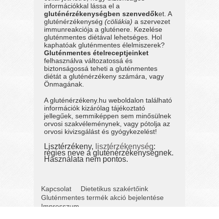
információkkal lássa el a
gluténérzékenységben szenvedők
et. A
gluténérzékenység
(cöliákia)
a szervezet
immunreakciója a gluténere. Kezelése
gluténmentes diétával lehetséges. Hol
kaphatóak gluténmentes élelmiszerek?
Gluténmentes ételreceptjeinket
felhasználva változatossá és
biztonságossá teheti a gluténmentes
diétát a gluténérzékeny számára, vagy
Önmagának.
A gluténérzékeny.hu weboldalon található
információk kizárólag tájékoztató
jellegűek, semmiképpen sem minősülnek
orvosi szakvéleménynek, vagy pótolja az
orvosi kivizsgálást és gyógykezelést!
Lisztérzékeny,
lisztérzékenység
:
régies neve a gluténérzékenységnek.
Használata nem pontos.
Kapcsolat
Dietetikus szakértőink
Gluténmentes termék akció bejelentése
Impresszum