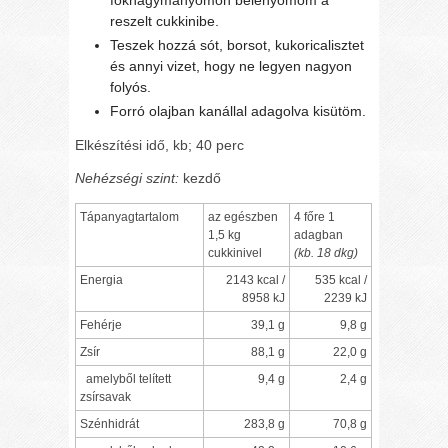
fokhagymanyomón belenyomom a
reszelt cukkinibe.
Teszek hozzá sót, borsot, kukoricalisztet
és annyi vizet, hogy ne legyen nagyon
folyós.
Forró olajban kanállal adagolva kisütöm.
Elkészítési idő, kb; 40 perc
Nehézségi szint:
kezdő
Tápanyagtartalom
az egészben
4 főre 1
1,5 kg
adagban
cukkinivel
(kb. 18 dkg)
Energia
2143 kcal /
535 kcal /
8958 kJ
2239 kJ
Fehérje
39,1 g
9,8 g
Zsír
88,1 g
22,0 g
amelyből telített
9,4 g
2,4 g
zsírsavak
Szénhidrát
283,8 g
70,8 g