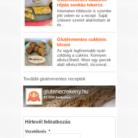
répás sonkás tekercs
Interneten többször is szembe
jött velem ez a recept. Saját
ízlésem szerint alakítottam át
és...
Gluténmentes cukkinis
tócsni
Az egyik legfinomabb nyári
zöldség a cukkini. Könnyen
elkészíthető. Most egy percek
alatt elkészíthető, tócsnival...
További gluténmentes receptek
Hírlevél feliratkozás
Vezetéknév
*