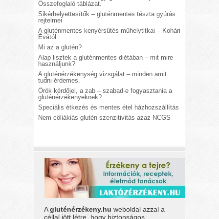
Összefoglaló táblázat.
Sikérhelyettesítők – gluténmentes tészta gyúrás
rejtelmei
A gluténmentes kenyérsütés műhelytitkai – Kohári
Évától
Mi az a glutén?
Alap lisztek a gluténmentes diétában – mit mire
használjunk?
A gluténérzékenység vizsgálat – minden amit
tudni érdemes.
Örök kérdőjel, a zab – szabad-e fogyasztania a
gluténérzékenyeknek?
Speciális étkezés és mentes étel házhozszállítás
Nem cöliákiás glutén szenzitivitás azaz NCGS
A
gluténérzékeny.hu
weboldal azzal a
céllal jött létre, hogy biztonságos