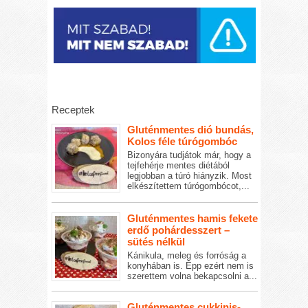
Receptek
Gluténmentes dió bundás,
Kolos féle túrógombóc
Bizonyára tudjátok már, hogy a
tejfehérje mentes diétából
legjobban a túró hiányzik. Most
elkészítettem túrógombócot,...
Gluténmentes hamis fekete
erdő pohárdesszert –
sütés nélkül
Kánikula, meleg és forróság a
konyhában is. Épp ezért nem is
szerettem volna bekapcsolni a...
Gluténmentes cukkinis-