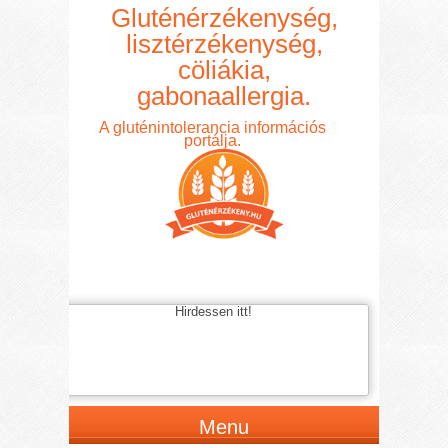
Gluténérzékenység,
lisztérzékenység,
cöliákia,
gabonaallergia.
A gluténintolerancia információs
portálja.
Hirdessen itt!
Menu