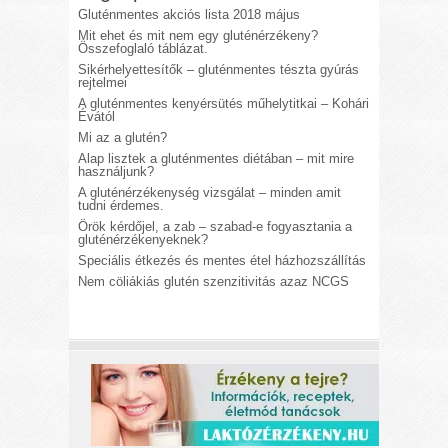
Gluténmentes akciós lista 2018 május
Mit ehet és mit nem egy gluténérzékeny?
Összefoglaló táblázat.
Sikérhelyettesítők – gluténmentes tészta gyúrás
rejtelmei
A gluténmentes kenyérsütés műhelytitkai – Kohári
Évától
Mi az a glutén?
Alap lisztek a gluténmentes diétában – mit mire
használjunk?
A gluténérzékenység vizsgálat – minden amit
tudni érdemes.
Örök kérdőjel, a zab – szabad-e fogyasztania a
gluténérzékenyeknek?
Speciális étkezés és mentes étel házhozszállítás
Nem cöliákiás glutén szenzitivitás azaz NCGS