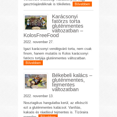
gasztróajándéknak is tökéletes.
Bővebben
Karácsonyi
fatörzs torta
gluténmentes
változatban –
KolosFreeFood
2022. november 27.
Igazi karácsonyi vendégváró torta, nem csak
finom, hanem mutatós is Kolos karácsonyi
fatörzs tortjája gluténmentes változatban.
Bővebben
Békebeli kalács –
gluténmentes,
tejmentes
változatban
2022. november 13.
Nosztagikus hangulatba kerül, az elkészíti
ezt a gluténmentes kalácsot. Vaníliás,
kakaós és ráadásul tejmentes is. Tízóraira
reggelire.
Bővebben