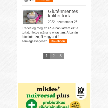
Gluténmentes
kolibri torta
2022. szeptember 28.
Eredetileg még az USA-ban láttam ezt a
tortát, illetve utána is olvastam. A banán
édeskés íze jól megy a dió
semlegességéhez.
Bővebben
1
2
3