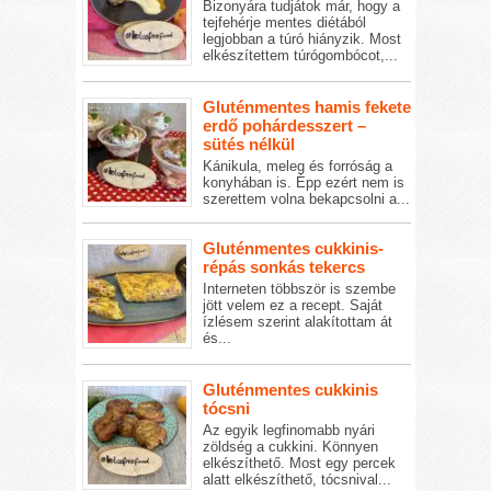
Bizonyára tudjátok már, hogy a
tejfehérje mentes diétából
legjobban a túró hiányzik. Most
elkészítettem túrógombócot,...
Gluténmentes hamis fekete
erdő pohárdesszert –
sütés nélkül
Kánikula, meleg és forróság a
konyhában is. Épp ezért nem is
szerettem volna bekapcsolni a...
Gluténmentes cukkinis-
répás sonkás tekercs
Interneten többször is szembe
jött velem ez a recept. Saját
ízlésem szerint alakítottam át
és...
Gluténmentes cukkinis
tócsni
Az egyik legfinomabb nyári
zöldség a cukkini. Könnyen
elkészíthető. Most egy percek
alatt elkészíthető, tócsnival...