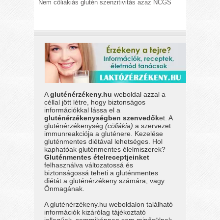
Nem cöliákiás glutén szenzitivitás azaz NCGS
A
gluténérzékeny.hu
weboldal azzal a
céllal jött létre, hogy biztonságos
információkkal lássa el a
gluténérzékenységben szenvedők
et. A
gluténérzékenység
(cöliákia)
a szervezet
immunreakciója a gluténere. Kezelése
gluténmentes diétával lehetséges. Hol
kaphatóak gluténmentes élelmiszerek?
Gluténmentes ételreceptjeinket
felhasználva változatossá és
biztonságossá teheti a gluténmentes
diétát a gluténérzékeny számára, vagy
Önmagának.
A gluténérzékeny.hu weboldalon található
információk kizárólag tájékoztató