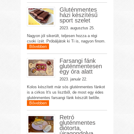
Gluténmentes
házi készítésű
sport szelet
2023. augusztus 25.
Nagyon jól sikerült, teljesen hozza a régi
csoki ízét. Próbáljátok ki Ti is, nagyon finom.
Bővebben
Farsangi fánk
gluténmentesen
egy óra alatt
2023. január 22.
Kolos készített már sós gluténmentes fánkot
is a cirkos It's us lisztből, de most egy édes
gluténmentes farsangi fánk készült belőle.
Bővebben
Retró
gluténmentes
diótorta,
újragondolva