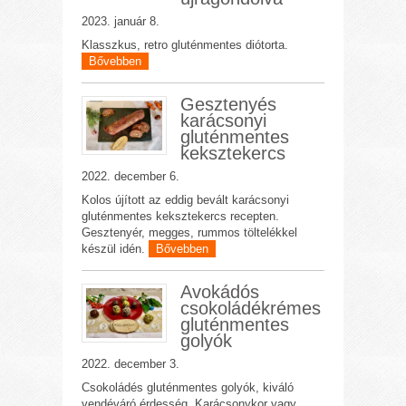
2023. január 8.
Klasszkus, retro gluténmentes diótorta.
Bővebben
Gesztenyés
karácsonyi
gluténmentes
keksztekercs
2022. december 6.
Kolos újított az eddig bevált karácsonyi
gluténmentes keksztekercs recepten.
Gesztenyér, megges, rummos töltelékkel
készül idén.
Bővebben
Avokádós
csokoládékrémes
gluténmentes
golyók
2022. december 3.
Csokoládés gluténmentes golyók, kiváló
vendéváró érdesség. Karácsonykor vagy