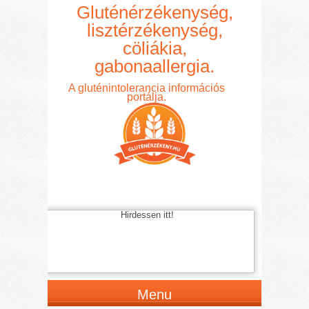
Gluténérzékenység,
lisztérzékenység,
cöliákia,
gabonaallergia.
A gluténintolerancia információs
portálja.
Hirdessen itt!
Menu