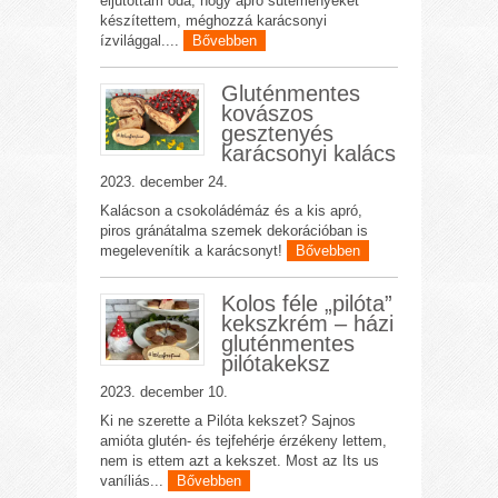
eljutottam oda, hogy apró süteményeket
készítettem, méghozzá karácsonyi
ízvilággal....
Bővebben
Gluténmentes
kovászos
gesztenyés
karácsonyi kalács
2023. december 24.
Kalácson a csokoládémáz és a kis apró,
piros gránátalma szemek dekorációban is
megelevenítik a karácsonyt!
Bővebben
Kolos féle „pilóta”
kekszkrém – házi
gluténmentes
pilótakeksz
2023. december 10.
Ki ne szerette a Pilóta kekszet? Sajnos
amióta glutén- és tejfehérje érzékeny lettem,
nem is ettem azt a kekszet. Most az Its us
vaníliás...
Bővebben