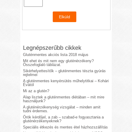
Legnépszerűbb cikkek
Gluténmentes akciós lista 2018 május
Mit ehet és mit nem egy gluténérzékeny?
Összefoglaló táblázat.
Sikérhelyettesítők – gluténmentes tészta gyúrás
rejtelmei
A gluténmentes kenyérsütés műhelytitkai – Kohári
Évától
Mi az a glutén?
Alap lisztek a gluténmentes diétában – mit mire
használjunk?
A gluténérzékenység vizsgálat – minden amit
tudni érdemes.
Örök kérdőjel, a zab – szabad-e fogyasztania a
gluténérzékenyeknek?
Speciális étkezés és mentes étel házhozszállítás