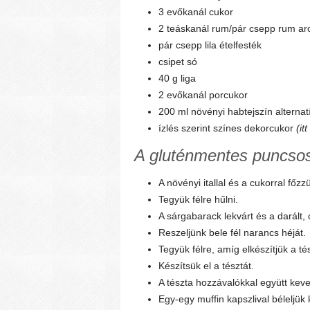
3 evőkanál cukor
2 teáskanál rum/pár csepp rum a
pár csepp lila ételfesték
csipet só
40 g liga
2 evőkanál porcukor
200 ml növényi habtejszín alternat
ízlés szerint színes dekorcukor
(it
A gluténmentes puncsos 
A növényi itallal és a cukorral főz
Tegyük félre hűlni.
A sárgabarack lekvárt és a darált,
Reszeljünk bele fél narancs héját.
Tegyük félre, amíg elkészítjük a tés
Készítsük el a tésztát.
A tészta hozzávalókkal együtt keve
Egy-egy muffin kapszlival béleljük 