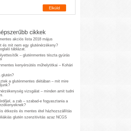
épszerűbb cikkek
mentes akciós lista 2018 május
et és mit nem egy gluténérzékeny?
glaló táblázat.
lyettesítők – gluténmentes tészta gyúrás
ei
énmentes kenyérsütés műhelytitkai – Kohári
 glutén?
sztek a gluténmentes diétában – mit mire
ljunk?
énérzékenység vizsgálat – minden amit tudni
s.
rdőjel, a zab – szabad-e fogyasztania a
érzékenyeknek?
is étkezés és mentes étel házhozszállítás
liákiás glutén szenzitivitás azaz NCGS