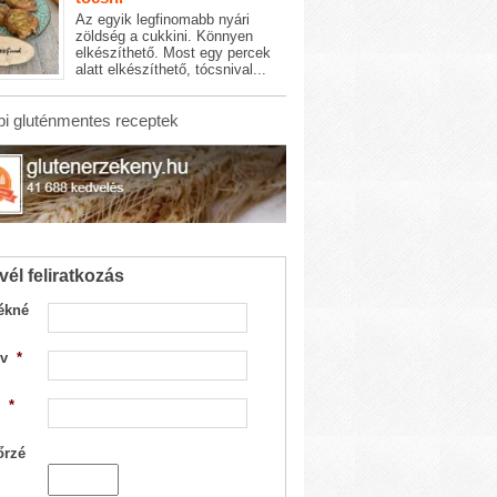
Az egyik legfinomabb nyári
zöldség a cukkini. Könnyen
elkészíthető. Most egy percek
alatt elkészíthető, tócsnival...
i gluténmentes receptek
vél feliratkozás
ékné
v
*
*
őrzé