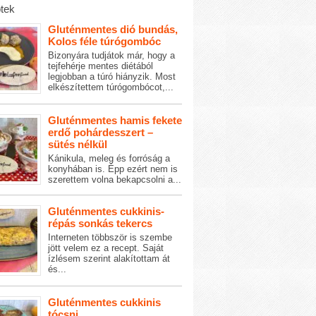
tek
Gluténmentes dió bundás,
Kolos féle túrógombóc
Bizonyára tudjátok már, hogy a
tejfehérje mentes diétából
legjobban a túró hiányzik. Most
elkészítettem túrógombócot,...
Gluténmentes hamis fekete
erdő pohárdesszert –
sütés nélkül
Kánikula, meleg és forróság a
konyhában is. Épp ezért nem is
szerettem volna bekapcsolni a...
Gluténmentes cukkinis-
répás sonkás tekercs
Interneten többször is szembe
jött velem ez a recept. Saját
ízlésem szerint alakítottam át
és...
Gluténmentes cukkinis
tócsni