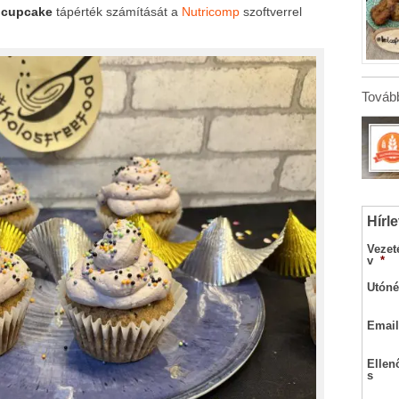
i cupcake
tápérték számítását a
Nutricomp
szoftverrel
Tovább
Hírle
Vezet
v
*
Utóné
Email
Ellen
s