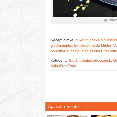
gluténm
Recept címke:
cukor
cupcake
dió
édes
gluténmentes termékek
ivóvíz
MiMen Va
porcukor
puncs puding
rizsital
rumarom
Kategória:
Gluténmentes édességek
,
Gl
KolosFreeFood
Ajánlott receptek: