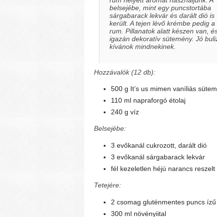
belsejébe, mint egy puncstortába
sárgabarack lekvár és darált dió is
került. A tejen lévő krémbe pedig a
rum. Pillanatok alatt készen van, é
igazán dekoratív sütemény. Jó buli
kívánok mindnekinek.
Hozzávalók (12 db):
500 g It’s us mimen vaníliás süte
110 ml napraforgó étolaj
240 g víz
Belsejébe:
3 evőkanál cukrozott, darált dió
3 evőkanál sárgabarack lekvár
fél kezeletlen héjú narancs reszelt
Tetejére:
2 csomag gluténmentes puncs ízű
300 ml növényiital