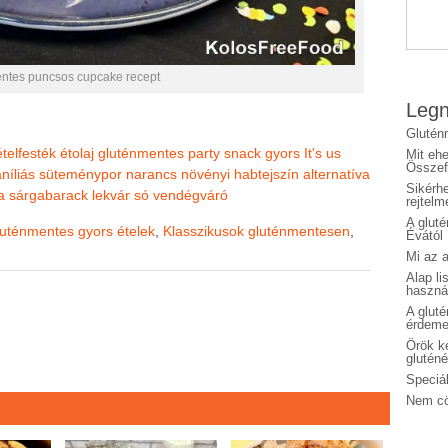
entes puncsos cupcake recept
Legn
Glutén
ételfesték
étolaj
gluténmentes party snack
gyors
It's us
Mit eh
Összefo
níliás süteménypor
narancs
növényi habtejszín alternatíva
Sikérhe
a
sárgabarack lekvár
só
vendégváró
rejtelm
A glut
uténmentes gyors ételek
,
Klasszikusok gluténmentesen
,
Évától
Mi az a
Alap li
haszná
A glut
érdeme
Örök ké
glutén
Speciál
Nem cö