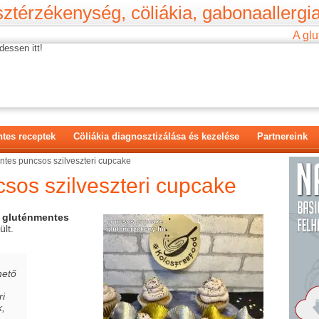
ztérzékenység, cöliákia, gabonaallergia
A glu
dessen itt!
tes receptek
Cöliákia diagnosztizálása és kezelése
Partnereink
tes puncsos szilveszteri cupcake
sos szilveszteri cupcake
gluténmentes
ült.
hető
ri
k,