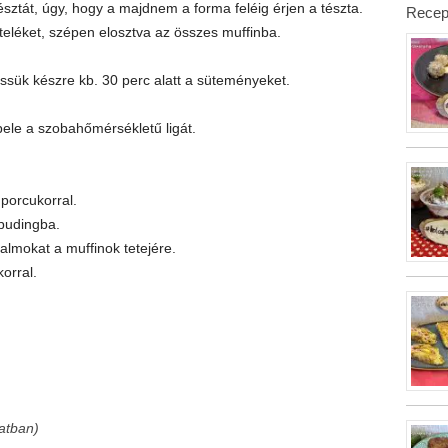
sztát, úgy, hogy a majdnem a forma feléig érjen a tészta.
Recep
lteléket, szépen elosztva az összes muffinba.
ssük készre kb. 30 perc alatt a süteményeket.
bele a szobahőmérsékletű ligát.
 porcukorral.
pudingba.
lmokat a muffinok tetejére.
orral.
atban)