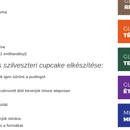
roma
íva
t 1 evőkanálnyi)
szilveszteri cupcake elkészítése:
zük igen sűrűre a pudingot.
 cukrozott diót keverjük össze alaposan.
ztát.
rjük simára.
ki a formákat.