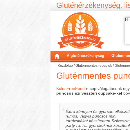
Gluténérzékenység, lis
Hir
A gluténérzékenység
Gluténmen
Kezdőlap
/
Gluténmentes receptek
/
Gluténmen
Gluténmentes punc
KolosFreeFood
receptválogatásunk egy
puncsos szilveszteri cupcake-kel
bőv
Extra könnyen és gyorsan elkészít
rumos, vagyis puncsos mini
tortácskákat készítettem Szilveszte
party-ra. Ha gyerekeknek készítün
rum helyett aromát használjunk. A