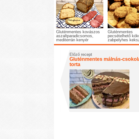
Gluténmentes kovászos
Gluténmentes
aszaltparadicsomos,
pecsételhető kó
mediterrán kenyér
zabpelyhes keks
Előző recept
Gluténmentes málnás-csokol
torta