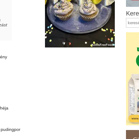
Kere
s
zást
mény
 héja
 pudingpor