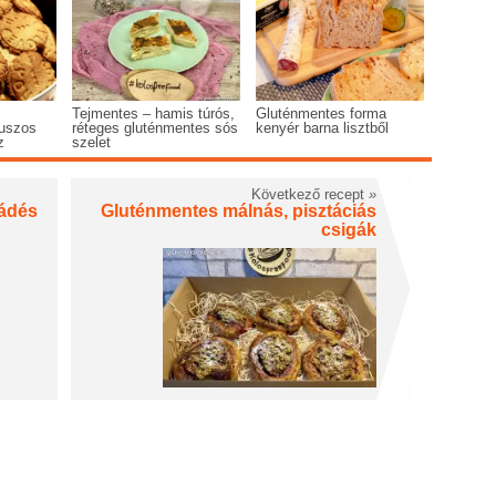
Tejmentes – hamis túrós,
Gluténmentes forma
kuszos
réteges gluténmentes sós
kenyér barna lisztből
z
szelet
Következő recept
»
ádés
Gluténmentes málnás, pisztáciás
csigák