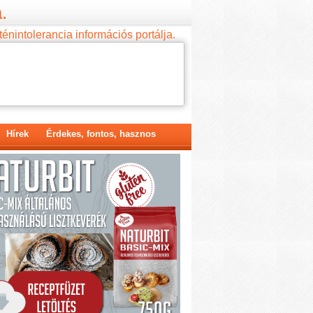
.
ténintolerancia információs portálja.
Hírek
Érdekes, fontos, hasznos