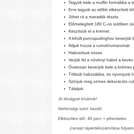
Tegyük bele a muffin formákba a té
Erre tegyük az előbb elkészített tö
Jöhet rá a maradék tészta.
Előmelegített 180 C-os sütőben sü
Készítsük el a krémet.
A kihűlt puncspudinghoz keverjük 
Adjuk hozzá a rumot/rumaromát.
Habosítsuk össze.
Verjük fel a növényi habot a kevés
Óvatosan keverjük bele a krémes 
Töltsük habzsákba, és nyomjunk ha
Szórjuk meg színes dekorációs cuk
Tálaljuk.
Jó étvágyat kívánok!
Nehézségi szint:
kezdő
Elkészítési idő:
40 perc + pihentetés
(recept tápértékszámítása folyam