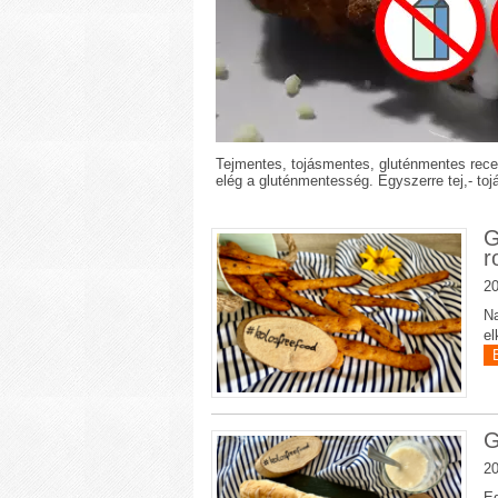
Tejmentes, tojásmentes, gluténmentes recep
elég a gluténmentesség. Egyszerre tej,- to
G
r
20
Na
el
G
20
Eg