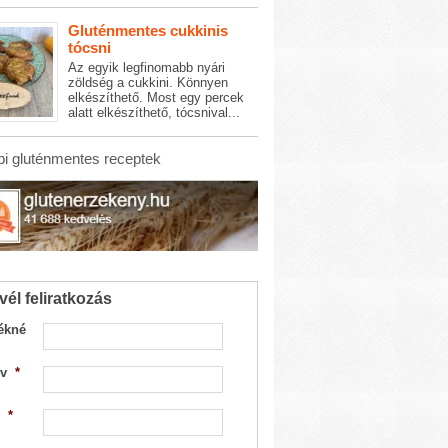
Gluténmentes cukkinis
tócsni
Az egyik legfinomabb nyári
zöldség a cukkini. Könnyen
elkészíthető. Most egy percek
alatt elkészíthető, tócsnival...
i gluténmentes receptek
vél feliratkozás
ékné
v
*
*