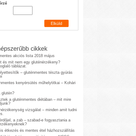
őrzé
épszerűbb cikkek
mentes akciós lista 2018 május
et és mit nem egy gluténérzékeny?
glaló táblázat.
lyettesítők – gluténmentes tészta gyúrás
ei
énmentes kenyérsütés műhelytitkai – Kohári
 glutén?
sztek a gluténmentes diétában – mit mire
ljunk?
énérzékenység vizsgálat – minden amit tudni
s.
rdőjel, a zab – szabad-e fogyasztania a
érzékenyeknek?
is étkezés és mentes étel házhozszállítás