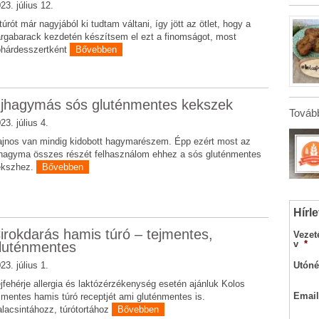
23. július 12.
túrót már nagyjából ki tudtam váltani, így jött az ötlet, hogy a
rgabarack kezdetén készítsem el ezt a finomságot, most
ohárdesszertként
Bővebben
jhagymás sós gluténmentes kekszek
Tovább
23. július 4.
jnos van mindig kidobott hagymarészem. Épp ezért most az
hagyma összes részét felhasználom ehhez a sós gluténmentes
ekszhez.
Bővebben
Hírle
irokdarás hamis túró – tejmentes,
Vezet
v
*
luténmentes
23. július 1.
Utóné
jfehérje allergia és laktózérzékenység esetén ajánluk Kolos
Email
jmentes hamis túró receptjét ami gluténmentes is.
lacsintáhozz, túrótortához
Bővebben