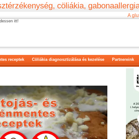
ztérzékenység, cöliákia, gabonaallergia
A glu
dessen itt!
tes receptek
Cöliákia diagnosztizálása és kezelése
Partnereink