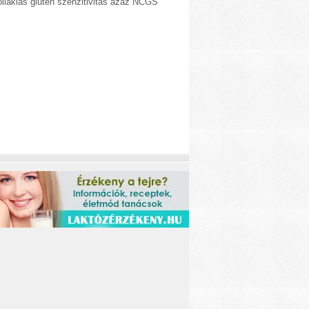
liákiás glutén szenzitivitás azaz NCGS