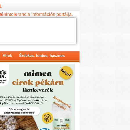
.
ténintolerancia információs portálja.
Hírek
Érdekes, fontos, hasznos