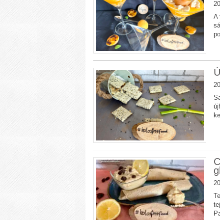
20
A 
sá
p
Ú
20
Sa
új
k
C
g
20
Te
te
Pa