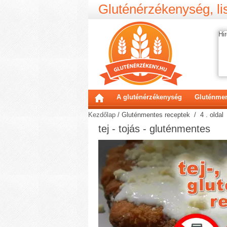
Gluténérzékenység, lis
Hir
A gluténérzékenység
Gluténmen
Kezdőlap
/
Gluténmentes receptek
/ 4 . oldal
tej - tojás - gluténmentes