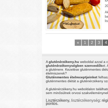
20
Ak
ba
li
«
1
2
3
4
A
gluténérzékeny.hu
weboldal azzal a cé
gluténérzékenységben szenvedők
et.
a gluténere. Kezelése gluténmentes dié
élelmiszerek?
Gluténmentes ételreceptjeinket
felhas
gluténmentes diétát a gluténérzékeny 
A gluténérzékeny.hu weboldalon találhat
sem minősülnek orvosi szakvéleménynek, 
Lisztérzékeny,
lisztérzékenység
: ré
pontos.