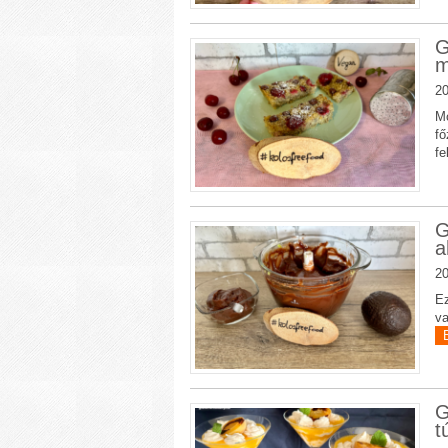
G
m
20
Mo
fő
fe
G
a
20
Ez
va
G
t