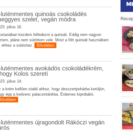
luténmentes quinoás csokoládés
Recep
eggyes szelet, vegán módra
23. július 16.
stanában kezdem felfedezni a quinoát. Eddig nem nagyon
ztem, pláne nem sütöttem vele. Most a főtt quinoát használtam
l ehhez a sütéshez.
Bővebben
luténmentes avokádós csokoládékrém,
hogy Kolos szereti
23. július 14.
 a krém kellően stabil ahhoz, hogy desszertpohárba kerüljön,
gy épp a kedvenc palacsintánkba. Érdemes kipróbálni.
Bővebben
luténmentes újragondolt Rákóczi vegán
úrós