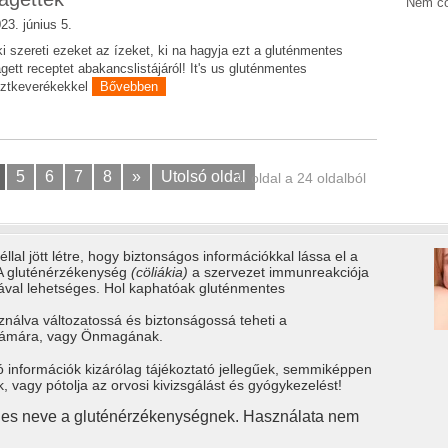
Nem cö
23. június 5.
i szereti ezeket az ízeket, ki na hagyja ezt a gluténmentes
gett receptet abakancslistájáról! It's us gluténmentes
sztkeverékekkel
Bővebben
5
6
7
8
»
Utolsó oldal
4. oldal a 24 oldalból
llal jött létre, hogy biztonságos információkkal lássa el a
 A gluténérzékenység
(cöliákia)
a szervezet immunreakciója
tával lehetséges. Hol kaphatóak gluténmentes
ználva változatossá és biztonságossá teheti a
számára, vagy Önmagának.
ó információk kizárólag tájékoztató jellegűek, semmiképpen
vagy pótolja az orvosi kivizsgálást és gyógykezelést!
gies neve a gluténérzékenységnek. Használata nem