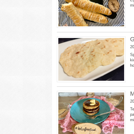
mi
G
20
Sp
ki
ho
M
20
Te
pa
mi