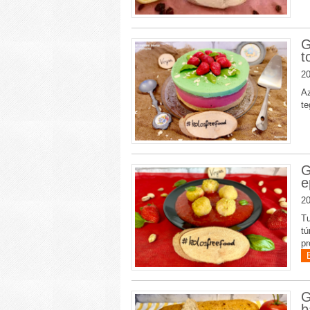
G
t
20
Az
te
G
e
20
Tu
tú
pr
G
b