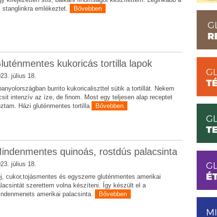
 stanglinkra emlékeztet.
Bővebben
luténmentes kukoricás tortilla lapok
23. július 18.
anyolországban burrito kukoricaliszttel sütik a tortillát. Nekem
csit intenzív az íze, de finom. Most egy teljesen alap receptet
ztam. Házi gluténmentes tortilla
Bővebben
indenmentes quinoás, rostdús palacsinta
23. július 18.
j, cukor,tojásmentes és egyszerre gluténmentes amerikai
lacsintát szerettem volna készíteni. Így készült el a
ndenmenets amerikai palacsinta.
Bővebben