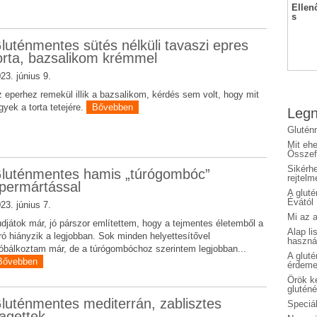
Ellen
s
luténmentes sütés nélküli tavaszi epres
orta, bazsalikom krémmel
23. június 9.
 eperhez remekül illik a bazsalikom, kérdés sem volt, hogy mit
gyek a torta tetejére.
Bővebben
Legn
Glutén
Mit eh
Összefo
Sikérhe
luténmentes hamis „túrógombóc”
rejtelm
permártással
A glut
Évától
23. június 7.
Mi az a
djátok már, jó párszor említettem, hogy a tejmentes életemből a
Alap li
ró hiányzik a legjobban. Sok minden helyettesítővel
haszná
óbálkoztam már, de a túrógombóchoz szerintem legjobban...
A glut
Bővebben
érdeme
Örök ké
glutén
luténmentes mediterrán, zablisztes
Speciál
agettek