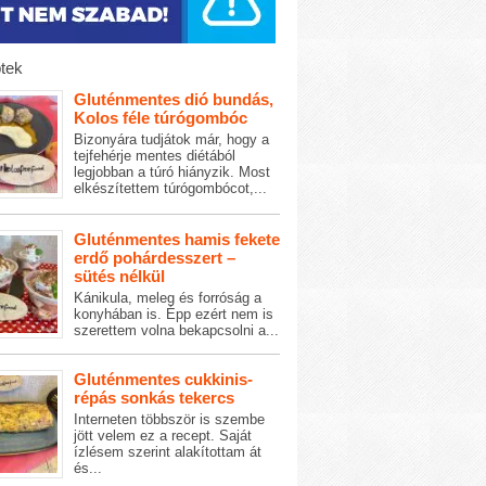
tek
Gluténmentes dió bundás,
Kolos féle túrógombóc
Bizonyára tudjátok már, hogy a
tejfehérje mentes diétából
legjobban a túró hiányzik. Most
elkészítettem túrógombócot,...
Gluténmentes hamis fekete
erdő pohárdesszert –
sütés nélkül
Kánikula, meleg és forróság a
konyhában is. Épp ezért nem is
szerettem volna bekapcsolni a...
Gluténmentes cukkinis-
répás sonkás tekercs
Interneten többször is szembe
jött velem ez a recept. Saját
ízlésem szerint alakítottam át
és...