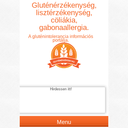
Gluténérzékenység,
lisztérzékenység,
cöliákia,
gabonaallergia.
A gluténintolerancia információs
portálja.
Hirdessen itt!
Menu