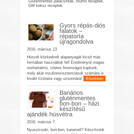
Gluténmentes palacsinták, muffin receptek,
GM keksz receptek.
Gyors répás-diós
falatok –
répatorta
újragondolva
2016. március 13.
Húsvét közkedvelt alapanyagát kicsit más
formában használtuk fel! Eredményül magas
rosttartalmú, ízletes finomságot kaptunk,
mely akár inzulinrezisztenciások számára is
kiváló tízóraira vagy uzsonnára!
Bővebben
Banános
gluténmentes
bon-bon – házi
készítésű
ajándék húsvétra
2016. március 7.
Nyuszicsoki, bon-bon, karamell? Készítsünk