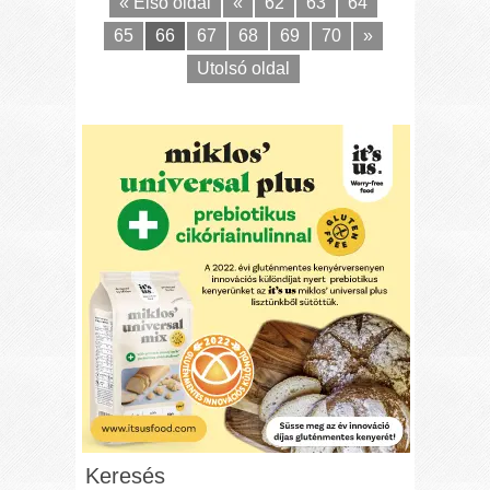
« Első oldal
«
62
63
64
65
66
67
68
69
70
»
Utolsó oldal
Keresés