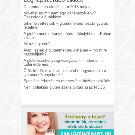
Gluténmentes akciós lista 2018 május
Mit ehet és mit nem egy gluténérzékeny?
Összefoglaló táblázat.
Sikérhelyettesítők – gluténmentes tészta gyúrás
rejtelmei
A gluténmentes kenyérsütés műhelytitkai – Kohári
Évától
Mi az a glutén?
Alap lisztek a gluténmentes diétában – mit mire
használjunk?
A gluténérzékenység vizsgálat – minden amit
tudni érdemes.
Örök kérdőjel, a zab – szabad-e fogyasztania a
gluténérzékenyeknek?
Speciális étkezés és mentes étel házhozszállítás
Nem cöliákiás glutén szenzitivitás azaz NCGS