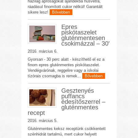
házilag apróságokat ajándékba húsvétra,
ráadásul finomított cukor nélkül! Garantált
sikere lesz!
Bővebben
Epres
piskótaszelet
gluténmentesen
csokimázzal – 30′
2016. március 6.
Gyorsan - 30 perc alatt - készíthető el ez a
finom epres gluténmentes piskótaszelet.
Vendégvárónak, reggelire vagy a iskolai
tízórais csomagba is remek...
Bővebben
Gesztenyés
puffancs
édesítőszerrel –
gluténmentes
recept
2016. március 5.
Gluténmentes keksz receptünk csökkentett
szénhidrát tartalmú, mert cukor helyett