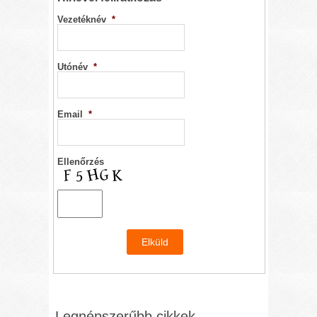
Vezetéknév
*
Utónév
*
Email
*
Ellenőrzés
Legnépszerűbb cikkek