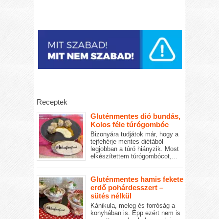
Receptek
Gluténmentes dió bundás,
Kolos féle túrógombóc
Bizonyára tudjátok már, hogy a
tejfehérje mentes diétából
legjobban a túró hiányzik. Most
elkészítettem túrógombócot,...
Gluténmentes hamis fekete
erdő pohárdesszert –
sütés nélkül
Kánikula, meleg és forróság a
konyhában is. Épp ezért nem is