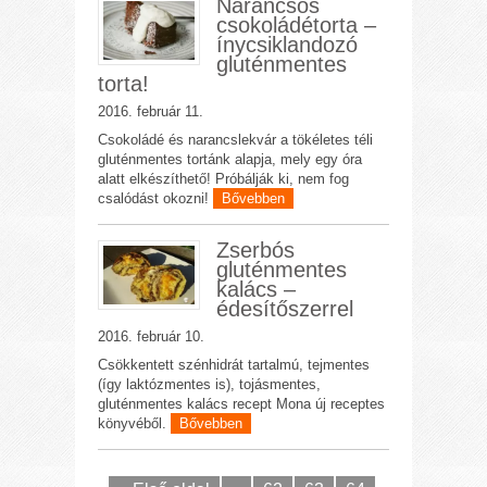
Narancsos
csokoládétorta –
ínycsiklandozó
gluténmentes
torta!
2016. február 11.
Csokoládé és narancslekvár a tökéletes téli
gluténmentes tortánk alapja, mely egy óra
alatt elkészíthető! Próbálják ki, nem fog
csalódást okozni!
Bővebben
Zserbós
gluténmentes
kalács –
édesítőszerrel
2016. február 10.
Csökkentett szénhidrát tartalmú, tejmentes
(így laktózmentes is), tojásmentes,
gluténmentes kalács recept Mona új receptes
könyvéből.
Bővebben