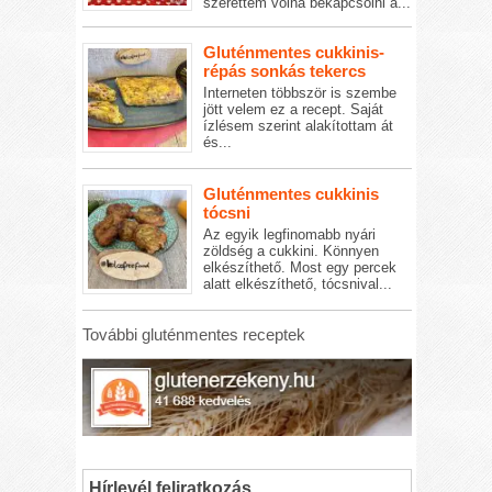
szerettem volna bekapcsolni a...
Gluténmentes cukkinis-
répás sonkás tekercs
Interneten többször is szembe
jött velem ez a recept. Saját
ízlésem szerint alakítottam át
és...
Gluténmentes cukkinis
tócsni
Az egyik legfinomabb nyári
zöldség a cukkini. Könnyen
elkészíthető. Most egy percek
alatt elkészíthető, tócsnival...
További gluténmentes receptek
Hírlevél feliratkozás