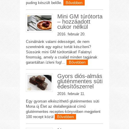
puding készült belőle.
Bővebben
Mini GM túrótorta
– hozzáadott
cukor nélkül
2016. február 20.
Csinálnánk valami édességet, de nem
szeretnénk egy egész tortát készíteni?
Süssünk mini GM túrótortákat! Falatnyi
finomság, amely a család minden tagjának
garantáltan ízleni fog!...
Bővebben
Gyors diós-almás
gluténmentes süti
édesítőszerrel
2016. február 11.
Egy gyorsan elkészíthető gluténmentes süti
Mona új Élet az ételallergiával című
gluténmentes receptes-könyvében megjelent
100 recept közül
Bővebben