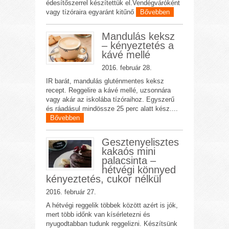
édesítőszerrel készítettük el.Vendégváróként
vagy tízóraira egyaránt kitűnő
Bővebben
Mandulás keksz
– kényeztetés a
kávé mellé
2016. február 28.
IR barát, mandulás gluténmentes keksz
recept. Reggelire a kávé mellé, uzsonnára
vagy akár az iskolába tízóraihoz. Egyszerű
és ráadásul mindössze 25 perc alatt kész....
Bővebben
Gesztenyelisztes
kakaós mini
palacsinta –
hétvégi könnyed
kényeztetés, cukor nélkül
2016. február 27.
A hétvégi reggelik többek között azért is jók,
mert több időnk van kísérletezni és
nyugodtabban tudunk reggelizni. Készítsünk