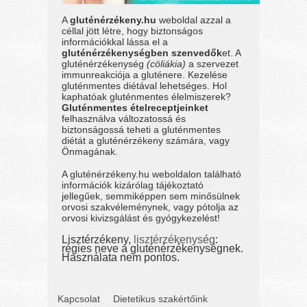
A
gluténérzékeny.hu
weboldal azzal a
céllal jött létre, hogy biztonságos
információkkal lássa el a
gluténérzékenységben szenvedők
et. A
gluténérzékenység
(cöliákia)
a szervezet
immunreakciója a gluténere. Kezelése
gluténmentes diétával lehetséges. Hol
kaphatóak gluténmentes élelmiszerek?
Gluténmentes ételreceptjeinket
felhasználva változatossá és
biztonságossá teheti a gluténmentes
diétát a gluténérzékeny számára, vagy
Önmagának.
A gluténérzékeny.hu weboldalon található
információk kizárólag tájékoztató
jellegűek, semmiképpen sem minősülnek
orvosi szakvéleménynek, vagy pótolja az
orvosi kivizsgálást és gyógykezelést!
Lisztérzékeny,
lisztérzékenység
:
régies neve a gluténérzékenységnek.
Használata nem pontos.
Kapcsolat
Dietetikus szakértőink