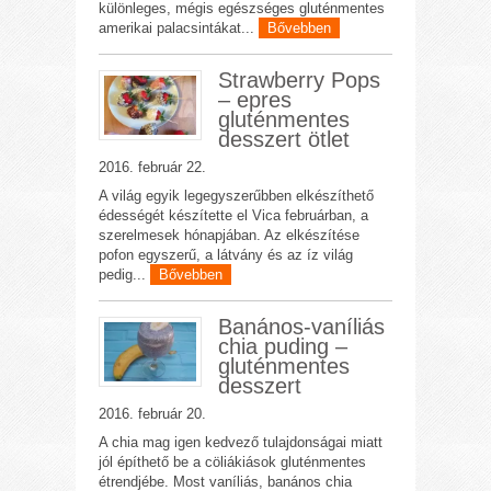
különleges, mégis egészséges gluténmentes
amerikai palacsintákat...
Bővebben
Strawberry Pops
– epres
gluténmentes
desszert ötlet
2016. február 22.
A világ egyik legegyszerűbben elkészíthető
édességét készítette el Vica februárban, a
szerelmesek hónapjában. Az elkészítése
pofon egyszerű, a látvány és az íz világ
pedig...
Bővebben
Banános-vaníliás
chia puding –
gluténmentes
desszert
2016. február 20.
A chia mag igen kedvező tulajdonságai miatt
jól építhető be a cöliákiások gluténmentes
étrendjébe. Most vaníliás, banános chia