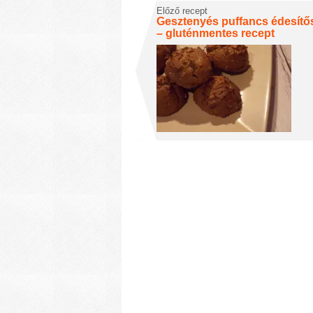
Előző recept
Gesztenyés puffancs édesítős
– gluténmentes recept