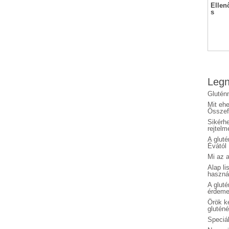
Ellen
s
Legn
Glutén
Mit eh
Összefo
Sikérhe
rejtelm
A glut
Évától
Mi az a
Alap li
haszná
A glut
érdeme
Örök ké
glutén
Speciál