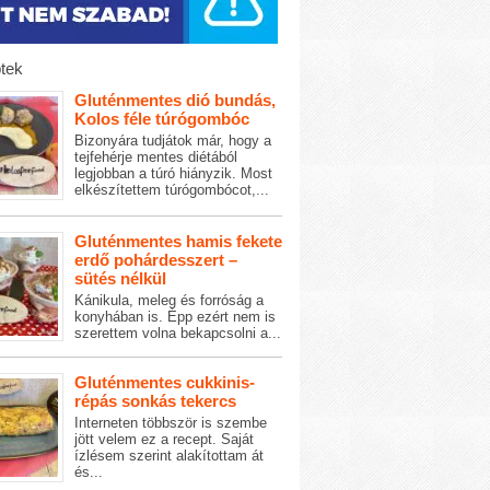
tek
Gluténmentes dió bundás,
Kolos féle túrógombóc
Bizonyára tudjátok már, hogy a
tejfehérje mentes diétából
legjobban a túró hiányzik. Most
elkészítettem túrógombócot,...
Gluténmentes hamis fekete
erdő pohárdesszert –
sütés nélkül
Kánikula, meleg és forróság a
konyhában is. Épp ezért nem is
szerettem volna bekapcsolni a...
Gluténmentes cukkinis-
répás sonkás tekercs
Interneten többször is szembe
jött velem ez a recept. Saját
ízlésem szerint alakítottam át
és...