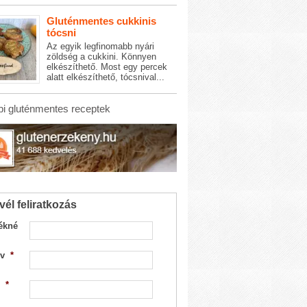
Gluténmentes cukkinis
tócsni
Az egyik legfinomabb nyári
zöldség a cukkini. Könnyen
elkészíthető. Most egy percek
alatt elkészíthető, tócsnival...
i gluténmentes receptek
vél feliratkozás
ékné
v
*
*