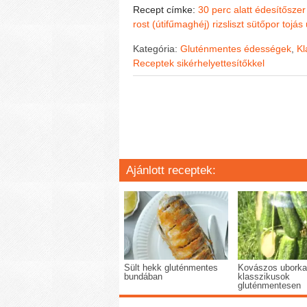
Recept címke:
30 perc alatt
édesítőszer
rost (útifűmaghéj)
rizsliszt
sütőpor
tojás
Kategória:
Gluténmentes édességek
,
Kl
Receptek sikérhelyettesítőkkel
Ajánlott receptek:
Sült hekk gluténmentes
Kovászos uborka
bundában
klasszikusok
gluténmentesen