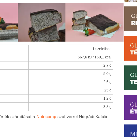
1 szeletben
667,6 kJ / 160,1 kcal
2,7 g
5,0 g
2,5 g
25 g
1,2 g
3,8 g
pérték számítását a
Nutricomp
szoftverrel Nógrádi Katalin