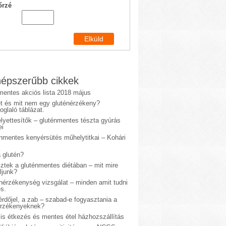
őrzé
épszerűbb cikkek
mentes akciós lista 2018 május
et és mit nem egy gluténérzékeny?
glaló táblázat.
lyettesítők – gluténmentes tészta gyúrás
ei
énmentes kenyérsütés műhelytitkai – Kohári
 glutén?
sztek a gluténmentes diétában – mit mire
ljunk?
énérzékenység vizsgálat – minden amit tudni
s.
rdőjel, a zab – szabad-e fogyasztania a
érzékenyeknek?
is étkezés és mentes étel házhozszállítás