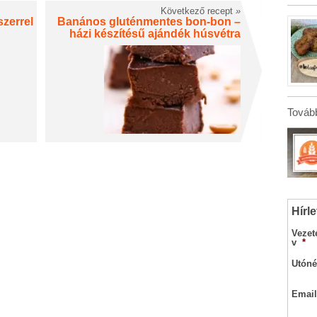
Következő recept
»
zerrel
Banános gluténmentes bon-bon –
házi készítésű ajándék húsvétra
Tovább
Hírle
Vezet
v
*
Utóné
Email