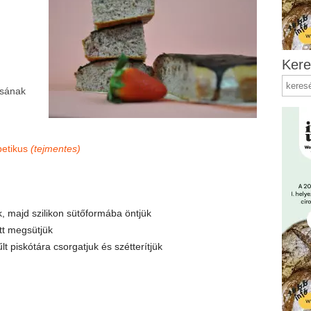
Kere
ásának
betikus
(tejmentes)
, majd szilikon sütőformába öntjük
tt megsütjük
lt piskótára csorgatjuk és szétterítjük