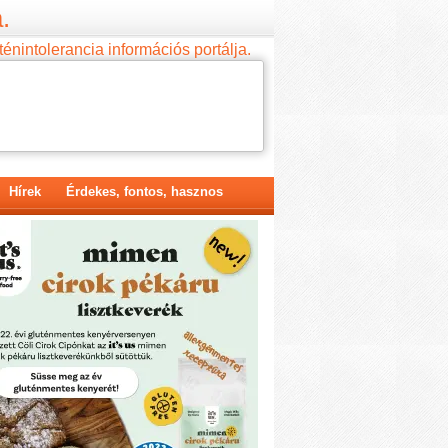
.
ténintolerancia információs portálja.
Hírek
Érdekes, fontos, hasznos