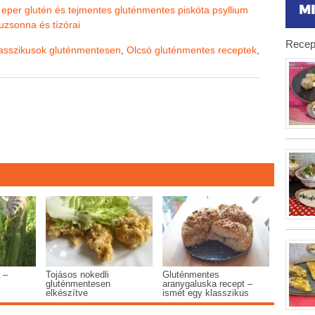
eper
glutén és tejmentes
gluténmentes piskóta
psyllium
uzsonna és tízórai
Recep
asszikusok gluténmentesen
,
Olcsó gluténmentes receptek
,
 –
Tojásos nokedli
Gluténmentes
gluténmentesen
aranygaluska recept –
elkészítve
ismét egy klasszikus