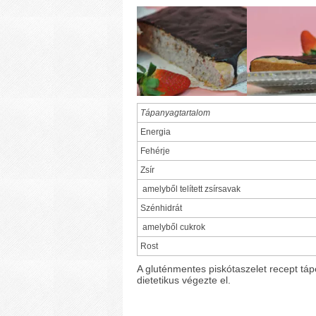
Tápanyagtartalom
Energia
Fehérje
Zsír
amelyből telített zsírsavak
Szénhidrát
amelyből cukrok
Rost
A gluténmentes piskótaszelet recept tá
dietetikus végezte el.