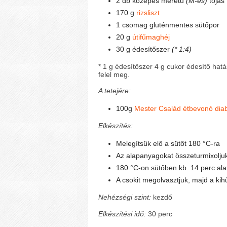
2 db közepes méretű
(M-es)
tojás
170 g
rizsliszt
1 csomag gluténmentes sütőpor
20 g
útifűmaghéj
30 g édesítőszer
(* 1:4)
* 1 g édesítőszer 4 g cukor édesítő hat
felel meg.
A tetejére:
100g
Mester Család étbevonó dia
Elkészítés:
Melegítsük elő a sütőt 180 °C-ra
Az alapanyagokat összeturmixoljuk
180 °C-on sütőben kb. 14 perc ala
A csokit megolvasztjuk, majd a kihű
Nehézségi szint:
kezdő
Elkészítési idő:
30 perc