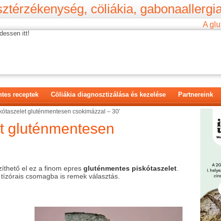
ztérzékenység, cöliákia, gabonaallergia
A glu
dessen itt!
tes receptek
Cöliákia diagnosztizálása és kezelése
Partnereink
kótaszelet gluténmentesen csokimázzal – 30′
et gluténmentesen
zíthető el ez a finom epres
gluténmentes piskótaszelet
.
 tízórais csomagba is remek választás.