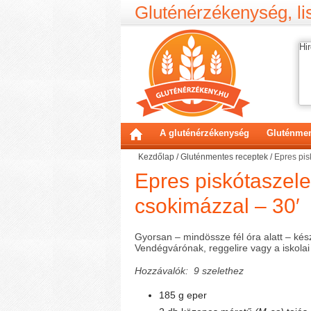
Gluténérzékenység, lis
Hir
A gluténérzékenység
Gluténmen
Kezdőlap
/
Gluténmentes receptek
/
Epres pis
Epres piskótaszel
csokimázzal – 30′
Gyorsan – mindössze fél óra alatt – kés
Vendégvárónak, reggelire vagy a iskolai
Hozzávalók: 9 szelethez
185 g eper