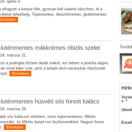
24. április 6.
 elfogyott a kenyér féle, gyorsan kell valamit készíteni, itt a
kéletes lehetőség. Tojásmentes, élesztőmentes, gluténmentes.
Bővebben
Tovább
luténmentes mákkrémes ribizlis szelet
24. március 31.
st a pudingba főztem darált mákot, ezt tettem a piskóta alapra.
ek mind édes ízek, amit a tetején lévő savanykás ribizlizselé
mpít.
Bővebben
Hírle
Vezet
luténmentes húsvéti sós fonott kalács
v
*
24. március 29.
Utóné
abb sós kalácsot sütöttem, most tojásmentesen, Miklós
iverzális és Miklós bread mix lisztkeverékkel. Nagyon finom
Email
tt.
Bővebben