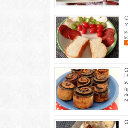
G
20
Me
ké
G
l
20
Új
gl
n
G