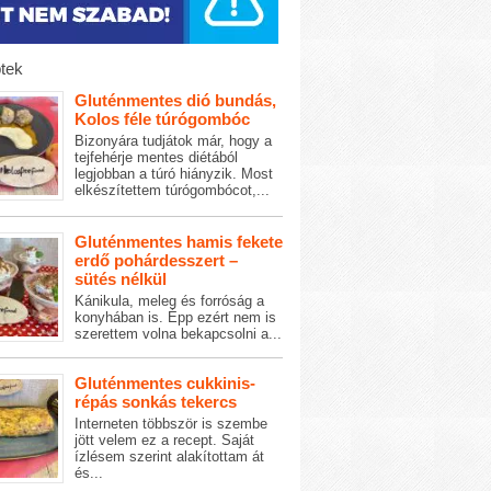
tek
Gluténmentes dió bundás,
Kolos féle túrógombóc
Bizonyára tudjátok már, hogy a
tejfehérje mentes diétából
legjobban a túró hiányzik. Most
elkészítettem túrógombócot,...
Gluténmentes hamis fekete
erdő pohárdesszert –
sütés nélkül
Kánikula, meleg és forróság a
konyhában is. Épp ezért nem is
szerettem volna bekapcsolni a...
Gluténmentes cukkinis-
répás sonkás tekercs
Interneten többször is szembe
jött velem ez a recept. Saját
ízlésem szerint alakítottam át
és...