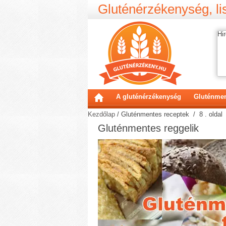
Gluténérzékenység, lis
Hir
A gluténérzékenység
Gluténmen
Kezdőlap
/
Gluténmentes receptek
/ 8 . oldal
Gluténmentes reggelik