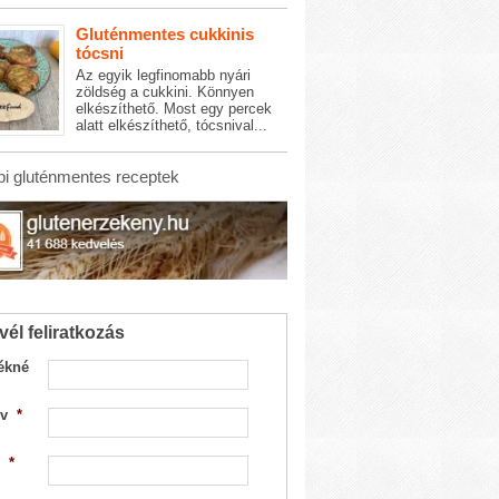
Gluténmentes cukkinis
tócsni
Az egyik legfinomabb nyári
zöldség a cukkini. Könnyen
elkészíthető. Most egy percek
alatt elkészíthető, tócsnival...
i gluténmentes receptek
vél feliratkozás
ékné
v
*
*