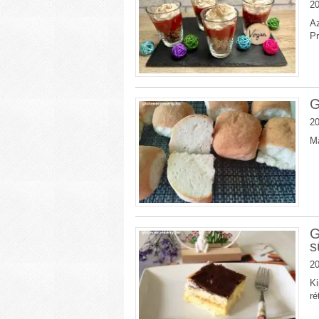
20
Az
Pr
G
20
Má
G
s
20
Ki
ré