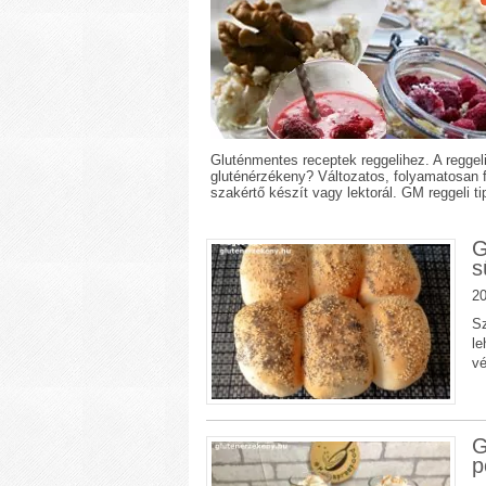
Gluténmentes receptek reggelihez. A reggeli
gluténérzékeny? Változatos, folyamatosan f
szakértő készít vagy lektorál. GM reggeli t
G
s
20
Sz
le
v
G
p