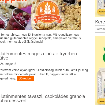
Kere
 fontos ahhoz, hogy jól induljon a nap. Mit reggelizzen egy
rissülő gluténmentes reggeli receptek, amelyeket dietetikus
ippek, nem csak cöliákiásoknak!
luténmentes magos cipó air fryerben
ütve
24. május 5.
erettem volna olyan igazi, Olaszországi bucit sütni, amit jól meg
het tölteni mindenféle jóval. Sikerült, nagyon finom lett a
égeredmény.
Bővebben
luténmentes tavaszi, csokoládés granola
ohárdesszert