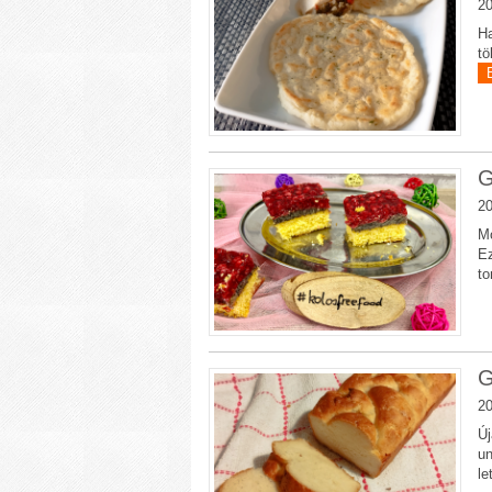
20
Ha
tö
G
20
Mo
Ez
to
G
20
Új
un
le