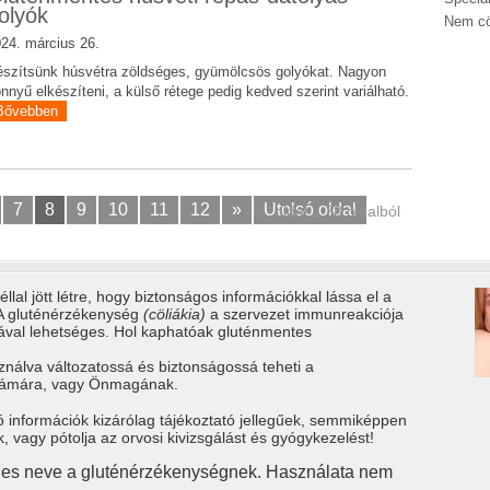
olyók
Nem cö
24. március 26.
szítsünk húsvétra zöldséges, gyümölcsös golyókat. Nagyon
nnyű elkészíteni, a külső rétege pedig kedved szerint variálható.
Bővebben
7
8
9
10
11
12
»
Utolsó oldal
8. oldal a 78 oldalból
llal jött létre, hogy biztonságos információkkal lássa el a
 A gluténérzékenység
(cöliákia)
a szervezet immunreakciója
tával lehetséges. Hol kaphatóak gluténmentes
ználva változatossá és biztonságossá teheti a
számára, vagy Önmagának.
ó információk kizárólag tájékoztató jellegűek, semmiképpen
vagy pótolja az orvosi kivizsgálást és gyógykezelést!
gies neve a gluténérzékenységnek. Használata nem