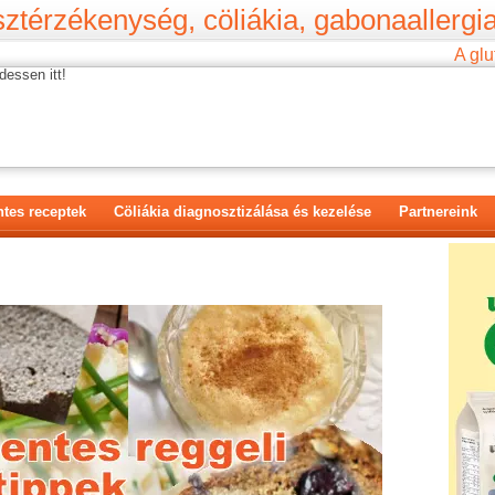
ztérzékenység, cöliákia, gabonaallergia
A glu
dessen itt!
tes receptek
Cöliákia diagnosztizálása és kezelése
Partnereink