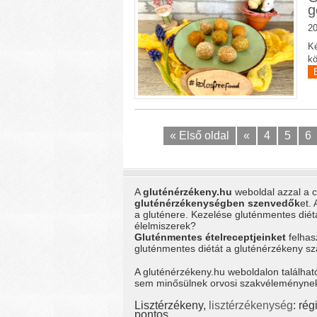
g
20
Ké
kö
« Első oldal
«
4
5
6
A
gluténérzékeny.hu
weboldal azzal a cé
gluténérzékenységben szenvedők
et.
a gluténere. Kezelése gluténmentes dié
élelmiszerek?
Gluténmentes ételreceptjeinket
felhas
gluténmentes diétát a gluténérzékeny 
A gluténérzékeny.hu weboldalon találhat
sem minősülnek orvosi szakvéleménynek, 
Lisztérzékeny,
lisztérzékenység
: ré
pontos.