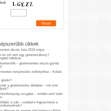
őrzé
épszerűbb cikkek
mentes akciós lista 2018 május
et és mit nem egy gluténérzékeny?
glaló táblázat.
lyettesítők – gluténmentes tészta gyúrás
ei
énmentes kenyérsütés műhelytitkai – Kohári
 glutén?
sztek a gluténmentes diétában – mit mire
ljunk?
énérzékenység vizsgálat – minden amit tudni
s.
rdőjel, a zab – szabad-e fogyasztania a
érzékenyeknek?
is étkezés és mentes étel házhozszállítás