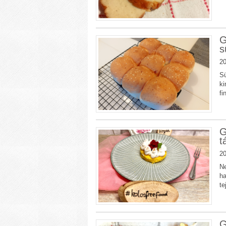
G
s
20
Sü
ki
fi
G
t
20
Ne
ha
te
G