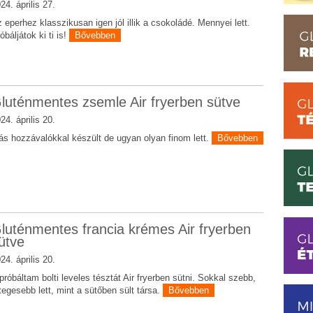
24. április 27.
 eperhez klasszikusan igen jól illik a csokoládé. Mennyei lett.
óbáljátok ki ti is!
Bővebben
luténmentes zsemle Air fryerben sütve
24. április 20.
s hozzávalókkal készült de ugyan olyan finom lett.
Bővebben
luténmentes francia krémes Air fryerben
ütve
24. április 20.
próbáltam bolti leveles tésztát Air fryerben sütni. Sokkal szebb,
tegesebb lett, mint a sütőben sült társa.
Bővebben