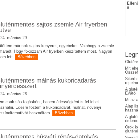
Ellen
s
luténmentes sajtos zsemle Air fryerben
ütve
24. március 29.
töttem már sok sajtos kenyeret, egyebeket. Valahogy a zsemle
maradt. Hogy fokozzam Air fryerben készítettem most. Nagyon
Legn
nom lett.
Bővebben
Glutén
Mit eh
Összefo
Sikérhe
luténmentes málnás kukoricadarás
rejtelm
ányérdesszert
A glut
Évától
24. március 26.
Mi az a
m csak sós fogásként, hanem édességként is fel lehet
Alap li
sználni. Édesre főztem a kukoricadarát, málnát, növényi
haszná
jszínalternatívát használtam.
Bővebben
A glut
érdeme
Örök ké
glutén
luténmentes húsvéti répás-datolyás
Speciál