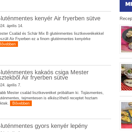
luténmentes kenyér Air fryerben sütve
Recep
24. április 14.
ster Család és Schär Mix B gluténmentes lisztkeverékekkel
szült Air Fryerben ez a finom gluténmentes kenyérke
Bővebben
luténmentes kakaós csiga Mester
isztekből Air fryerben sütve
24. április 7.
abb Mester család lisztkeveréket próbáltam ki. Tojásmentes,
uténmentes, tejmentesen is elkészíthető receptet hoztam
ektek.
Bővebben
luténmentes gyors kenyér lepény