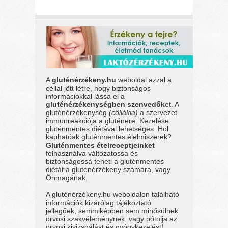
A
gluténérzékeny.hu
weboldal azzal a
céllal jött létre, hogy biztonságos
információkkal lássa el a
gluténérzékenységben szenvedők
et. A
gluténérzékenység
(cöliákia)
a szervezet
immunreakciója a gluténere. Kezelése
gluténmentes diétával lehetséges. Hol
kaphatóak gluténmentes élelmiszerek?
Gluténmentes ételreceptjeinket
felhasználva változatossá és
biztonságossá teheti a gluténmentes
diétát a gluténérzékeny számára, vagy
Önmagának.
A gluténérzékeny.hu weboldalon található
információk kizárólag tájékoztató
jellegűek, semmiképpen sem minősülnek
orvosi szakvéleménynek, vagy pótolja az
orvosi kivizsgálást és gyógykezelést!