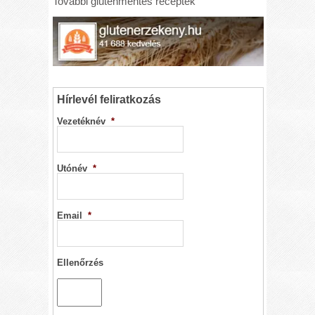
További gluténmentes receptek
Hírlevél feliratkozás
Vezetéknév
*
Utónév
*
Email
*
Ellenőrzés