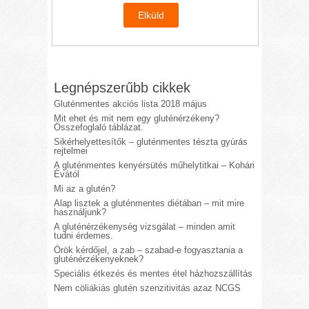
Legnépszerűbb cikkek
Gluténmentes akciós lista 2018 május
Mit ehet és mit nem egy gluténérzékeny?
Összefoglaló táblázat.
Sikérhelyettesítők – gluténmentes tészta gyúrás
rejtelmei
A gluténmentes kenyérsütés műhelytitkai – Kohári
Évától
Mi az a glutén?
Alap lisztek a gluténmentes diétában – mit mire
használjunk?
A gluténérzékenység vizsgálat – minden amit
tudni érdemes.
Örök kérdőjel, a zab – szabad-e fogyasztania a
gluténérzékenyeknek?
Speciális étkezés és mentes étel házhozszállítás
Nem cöliákiás glutén szenzitivitás azaz NCGS