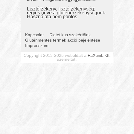
Lisztérzékeny,
lisztérzékenység
:
régies neve a gluténérzékenységnek.
Használata nem pontos.
Kapcsolat
Dietetikus szakértőink
Gluténmentes termék akció bejelentése
Impresszum
Copyright 2013-2025 weboldalt a
FaXuniL Kft.
üzemelteti.