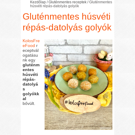
Kezdőlap
/
Gluténmentes receptek
/
Gluténmentes
húsvéti répás-datolyás golyók
Gluténmentes húsvéti
répás-datolyás golyók
KolosFre
eFood
r
eceptvál
ogatásu
nk egy
gluténm
entes
húsvéti
répás-
datolyá
s
golyókk
al
bővült.