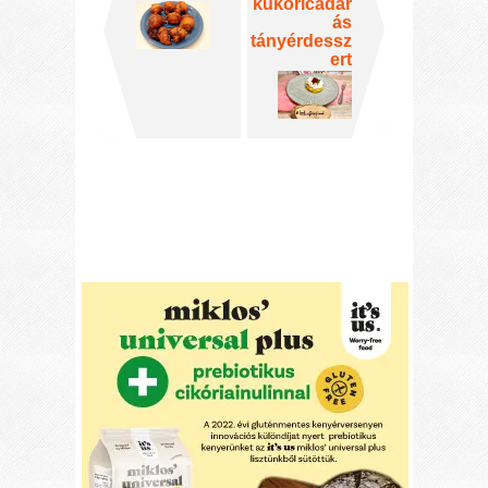
kukoricadar
ás
tányérdessz
ert