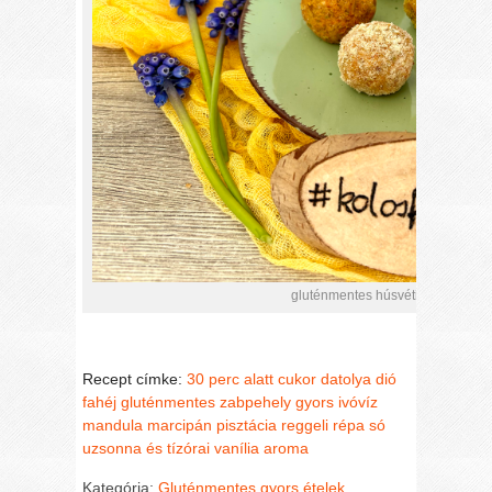
gluténmentes húsvéti répás-datol
Recept címke:
30 perc alatt
cukor
datolya
dió
fahéj
gluténmentes zabpehely
gyors
ivóvíz
mandula
marcipán
pisztácia
reggeli
répa
só
uzsonna és tízórai
vanília aroma
Kategória:
Gluténmentes gyors ételek
,