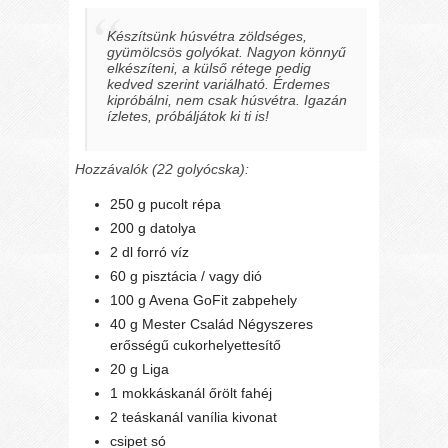
Készítsünk húsvétra zöldséges,
gyümölcsös golyókat. Nagyon könnyű
elkészíteni, a külső rétege pedig
kedved szerint variálható. Érdemes
kipróbálni, nem csak húsvétra. Igazán
ízletes, próbáljátok ki ti is!
Hozzávalók (22 golyócska):
250 g pucolt répa
200 g datolya
2 dl forró víz
60 g pisztácia / vagy dió
100 g Avena GoFit zabpehely
40 g Mester Család Négyszeres
erősségű cukorhelyettesítő
20 g Liga
1 mokkáskanál őrölt fahéj
2 teáskanál vanília kivonat
csipet só