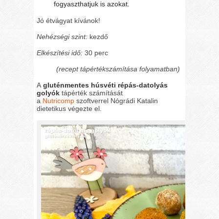
fogyaszthatjuk is azokat.
Jó étvágyat kívánok!
Nehézségi szint:
kezdő
Elkészítési idő:
30 perc
(recept tápértékszámítása folyamatban)
A
gluténmentes húsvéti répás-datolyás
golyók
tápérték számítását
a
Nutricomp
szoftverrel Nógrádi Katalin
dietetikus végezte el.