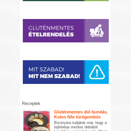
Receptek
Gluténmentes dió bundás,
Kolos féle túrógombóc
Bizonyára tudjátok már, hogy a
tejfehérje mentes diétából