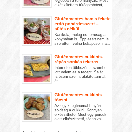
legjobban a túró hiányzik. Most
elkészítettem túrógombócot,...
Gluténmentes hamis fekete
erdő pohárdesszert –
sütés nélkül
Kánikula, meleg és forróság a
konyhában is. Épp ezért nem is
szerettem volna bekapcsolni a...
Gluténmentes cukkinis-
répás sonkás tekercs
Interneten többször is szembe
jött velem ez a recept. Saját
ízlésem szerint alakítottam át
és...
Gluténmentes cukkinis
tócsni
Az egyik legfinomabb nyári
zöldség a cukkini. Könnyen
elkészíthető. Most egy percek
alatt elkészíthető, tócsnival...