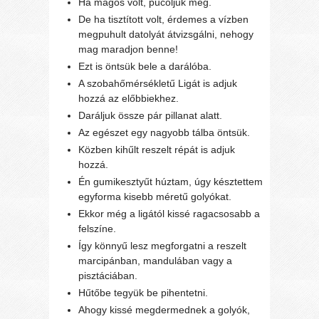
Ha magos volt, pucoljuk meg.
De ha tisztított volt, érdemes a vízben
megpuhult datolyát átvizsgálni, nehogy
mag maradjon benne!
Ezt is öntsük bele a darálóba.
A szobahőmérsékletű Ligát is adjuk
hozzá az előbbiekhez.
Daráljuk össze pár pillanat alatt.
Az egészet egy nagyobb tálba öntsük.
Közben kihűlt reszelt répát is adjuk
hozzá.
Én gumikesztyűt húztam, úgy késztettem
egyforma kisebb méretű golyókat.
Ekkor még a ligától kissé ragacsosabb a
felszíne.
Így könnyű lesz megforgatni a reszelt
marcipánban, mandulában vagy a
pisztáciában.
Hűtőbe tegyük be pihentetni.
Ahogy kissé megdermednek a golyók,