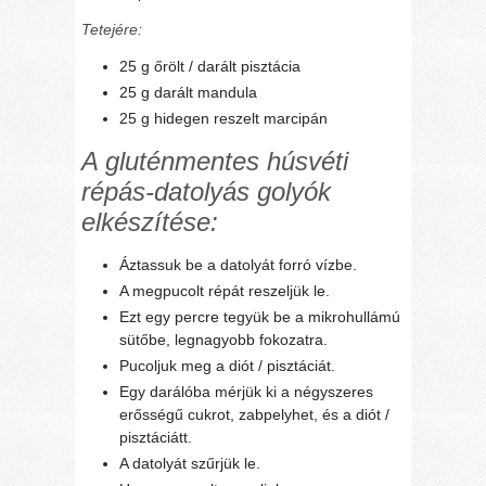
Tetejére:
25 g őrölt / darált pisztácia
25 g darált mandula
25 g hidegen reszelt marcipán
A gluténmentes húsvéti
répás-datolyás golyók
elkészítése:
Áztassuk be a datolyát forró vízbe.
A megpucolt répát reszeljük le.
Ezt egy percre tegyük be a mikrohullámú
sütőbe, legnagyobb fokozatra.
Pucoljuk meg a diót / pisztáciát.
Egy darálóba mérjük ki a négyszeres
erősségű cukrot, zabpelyhet, és a diót /
pisztáciátt.
A datolyát szűrjük le.