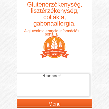
Gluténérzékenység,
lisztérzékenység,
cöliákia,
gabonaallergia.
A gluténintolerancia információs
portálja.
Hirdessen itt!
Menu