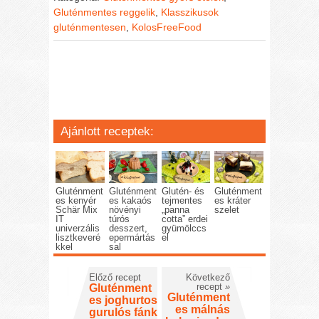
Gluténmentes reggelik
,
Klasszikusok
gluténmentesen
,
KolosFreeFood
Ajánlott receptek:
Gluténment
Gluténment
Glutén- és
Gluténment
es kenyér
es kakaós
tejmentes
es kráter
Schär Mix
növényi
„panna
szelet
IT
túrós
cotta” erdei
univerzális
desszert,
gyümölccs
lisztkeveré
epermártás
el
kkel
sal
Előző recept
Következő
recept
»
Gluténment
Gluténment
es joghurtos
es málnás
gurulós fánk