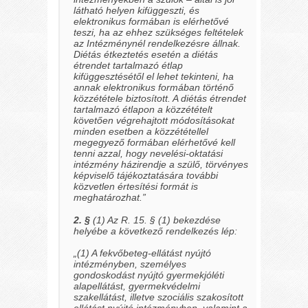
látható helyen kifüggeszti, és
elektronikus formában is elérhetővé
teszi, ha az ehhez szükséges feltételek
az Intézménynél rendelkezésre állnak.
Diétás étkeztetés esetén a diétás
étrendet tartalmazó étlap
kifüggesztésétől el lehet tekinteni, ha
annak elektronikus formában történő
közzététele biztosított. A diétás étrendet
tartalmazó étlapon a közzétételt
követően végrehajtott módosításokat
minden esetben a közzététellel
megegyező formában elérhetővé kell
tenni azzal, hogy nevelési-oktatási
intézmény házirendje a szülő, törvényes
képviselő tájékoztatására további
közvetlen értesítési formát is
meghatározhat.”
2. §
(1) Az R. 15. § (1) bekezdése
helyébe a következő rendelkezés lép:
„(1) A fekvőbeteg-ellátást nyújtó
intézményben, személyes
gondoskodást nyújtó gyermekjóléti
alapellátást, gyermekvédelmi
szakellátást, illetve szociális szakosított