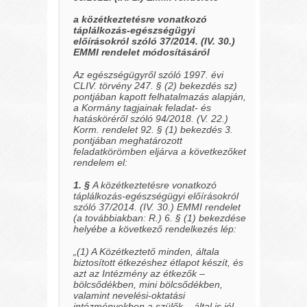
a közétkeztetésre vonatkozó
táplálkozás-egészségügyi
előírásokról szóló 37/2014. (IV. 30.)
EMMI rendelet módosításáról
Az egészségügyről szóló 1997. évi
CLIV. törvény 247. § (2) bekezdés sz)
pontjában kapott felhatalmazás alapján,
a Kormány tagjainak feladat- és
hatásköréről szóló 94/2018. (V. 22.)
Korm. rendelet 92. § (1) bekezdés 3.
pontjában meghatározott
feladatkörömben eljárva a következőket
rendelem el:
1. §
A közétkeztetésre vonatkozó
táplálkozás-egészségügyi előírásokról
szóló 37/2014. (IV. 30.) EMMI rendelet
(a továbbiakban: R.) 6. § (1) bekezdése
helyébe a következő rendelkezés lép:
„(1) A Közétkeztető minden, általa
biztosított étkezéshez étlapot készít, és
azt az Intézmény az étkezők –
bölcsődékben, mini bölcsődékben,
valamint nevelési-oktatási
intézményekben a szülők – által is jól