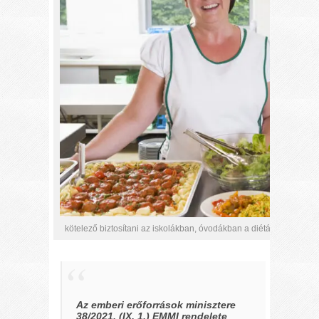
kötelező biztosítani az iskolákban, óvodákban a diétás étel hűtésé
Az emberi erőforrások minisztere
38/2021. (IX. 1.) EMMI rendelete