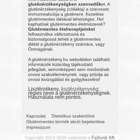
gluténérzékenységben szenvedők
et. A
gluténérzékenység
(cöliákia)
a szervezet
immunreakciója a gluténere. Kezelése
gluténmentes diétával lehetséges. Hol
kaphatóak gluténmentes élelmiszerek?
Gluténmentes ételreceptjeinket
felhasználva változatossá és
biztonságossá teheti a gluténmentes
diétát a gluténérzékeny számára, vagy
Önmagának.
A gluténérzékeny.hu weboldalon található
információk kizárólag tájékoztató
jellegűek, semmiképpen sem minősülnek
orvosi szakvéleménynek, vagy pótolja az
orvosi kivizsgálást és gyógykezelést!
Lisztérzékeny,
lisztérzékenység
:
régies neve a gluténérzékenységnek.
Használata nem pontos.
Kapcsolat
Dietetikus szakértőink
Gluténmentes termék akció bejelentése
Impresszum
Copyright 2013-2025 weboldalt a
FaXuniL Kft.