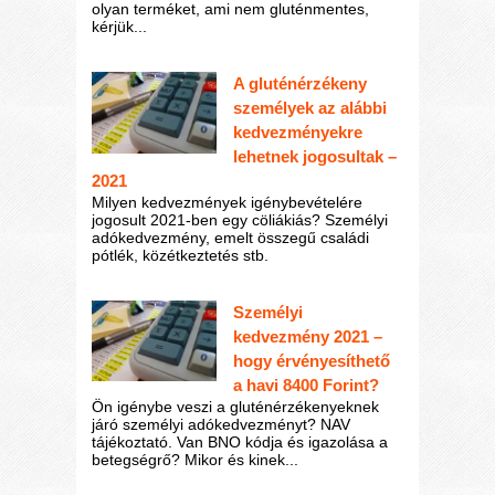
olyan terméket, ami nem gluténmentes,
kérjük...
A gluténérzékeny
személyek az alábbi
kedvezményekre
lehetnek jogosultak –
2021
Milyen kedvezmények igénybevételére
jogosult 2021-ben egy cöliákiás? Személyi
adókedvezmény, emelt összegű családi
pótlék, közétkeztetés stb.
Személyi
kedvezmény 2021 –
hogy érvényesíthető
a havi 8400 Forint?
Ön igénybe veszi a gluténérzékenyeknek
járó személyi adókedvezményt? NAV
tájékoztató. Van BNO kódja és igazolása a
betegségrő? Mikor és kinek...