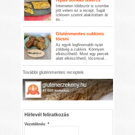
Interneten többször is szembe
jött velem ez a recept. Saját
ízlésem szerint alakítottam át
és...
Gluténmentes cukkinis
tócsni
Az egyik legfinomabb nyári
zöldség a cukkini. Könnyen
elkészíthető. Most egy percek
alatt elkészíthető, tócsnival...
További gluténmentes receptek
Hírlevél feliratkozás
Vezetéknév
*