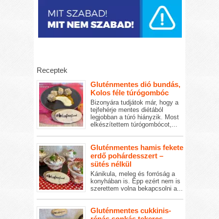
Receptek
Gluténmentes dió bundás,
Kolos féle túrógombóc
Bizonyára tudjátok már, hogy a
tejfehérje mentes diétából
legjobban a túró hiányzik. Most
elkészítettem túrógombócot,...
Gluténmentes hamis fekete
erdő pohárdesszert –
sütés nélkül
Kánikula, meleg és forróság a
konyhában is. Épp ezért nem is
szerettem volna bekapcsolni a...
Gluténmentes cukkinis-
répás sonkás tekercs