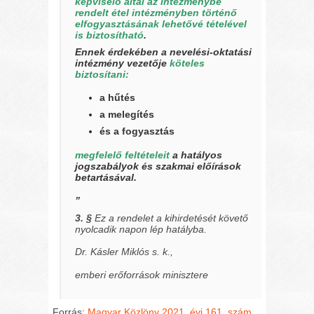
képviselő által az intézménybe
rendelt étel intézményben történő
elfogyasztásának lehetővé tételével
is biztosítható
.
Ennek érdekében a nevelési-oktatási
intézmény vezetője
köteles
biztosítani:
a hűtés
a melegítés
és a fogyasztás
megfelelő feltételeit
a hatályos
jogszabályok és szakmai előírások
betartásával.
”
3. §
Ez a rendelet a kihirdetését követő
nyolcadik napon lép hatályba.
Dr. Kásler Miklós
s. k.,
emberi erőforrások minisztere
Forrás:
Magyar Közlöny 2021. évi 161. szám