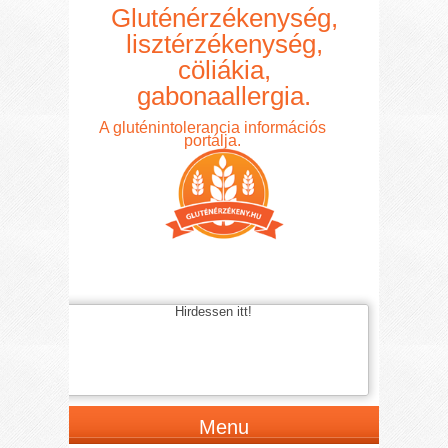
Gluténérzékenység,
lisztérzékenység,
cöliákia,
gabonaallergia.
A gluténintolerancia információs
portálja.
Hirdessen itt!
Menu