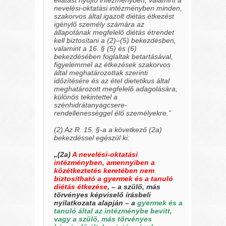
ellátást nyújtó intézményben, valamint a
nevelési-oktatási intézményben minden,
szakorvos által igazolt diétás étkezést
igénylő személy számára az
állapotának megfelelő diétás étrendet
kell biztosítani a (2)–(5) bekezdésben,
valamint a 16. § (5) és (6)
bekezdésében foglaltak betartásával,
figyelemmel az étkezések szakorvos
által meghatározottak szerinti
időzítésére és az étel dietetikus által
meghatározott megfelelő adagolására,
különös tekintettel a
szénhidrátanyagcsere-
rendellenességgel élő személyekre.”
(2) Az R. 15. §-a a következő (2a)
bekezdéssel egészül ki:
„(2a)
A nevelési-oktatási
intézményben, amennyiben a
közétkeztetés keretében nem
biztosítható a gyermek és a tanuló
diétás étkezése
, – a szülő, más
törvényes képviselő írásbeli
nyilatkozata alapján – a
gyermek és a
tanuló által az intézménybe bevitt,
vagy a szülő, más törvényes