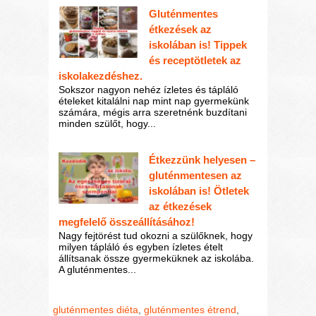
Gluténmentes
étkezések az
iskolában is! Tippek
és receptötletek az
iskolakezdéshez.
Sokszor nagyon nehéz ízletes és tápláló
ételeket kitalálni nap mint nap gyermekünk
számára, mégis arra szeretnénk buzdítani
minden szülőt, hogy...
Étkezzünk helyesen –
gluténmentesen az
iskolában is! Ötletek
az étkezések
megfelelő összeállításához!
Nagy fejtörést tud okozni a szülőknek, hogy
milyen tápláló és egyben ízletes ételt
állítsanak össze gyermeküknek az iskolába.
A gluténmentes...
gluténmentes diéta
,
gluténmentes étrend
,