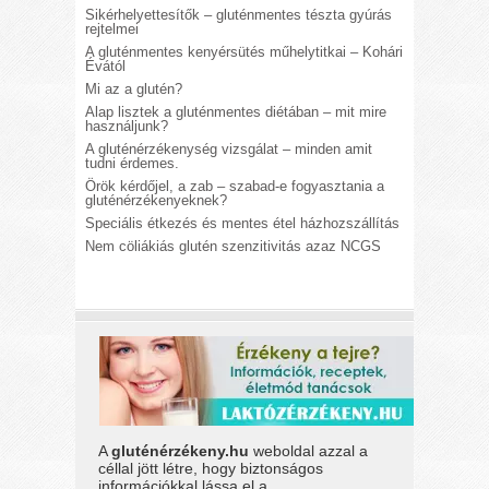
Sikérhelyettesítők – gluténmentes tészta gyúrás
rejtelmei
A gluténmentes kenyérsütés műhelytitkai – Kohári
Évától
Mi az a glutén?
Alap lisztek a gluténmentes diétában – mit mire
használjunk?
A gluténérzékenység vizsgálat – minden amit
tudni érdemes.
Örök kérdőjel, a zab – szabad-e fogyasztania a
gluténérzékenyeknek?
Speciális étkezés és mentes étel házhozszállítás
Nem cöliákiás glutén szenzitivitás azaz NCGS
A
gluténérzékeny.hu
weboldal azzal a
céllal jött létre, hogy biztonságos
információkkal lássa el a