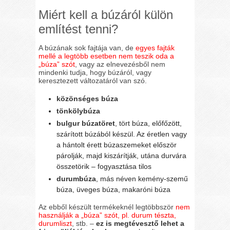
Miért kell a búzáról külön
említést tenni?
A búzának sok fajtája van, de
egyes fajták
mellé a legtöbb esetben nem teszik oda a
„búza” szót
, vagy az elnevezésből nem
mindenki tudja, hogy búzáról, vagy
keresztezett változatáról van szó.
közönséges búza
tönkölybúza
bulgur búzatöret
, tört búza, előfőzött,
szárított búzából készül. Az éretlen vagy
a hántolt érett búzaszemeket először
párolják, majd kiszárítják, utána durvára
összetörik – fogyasztása tilos
durumbúza
, más néven kemény-szemű
búza, üveges búza, makaróni búza
Az ebből készült termékeknél legtöbbször
nem
használják a „búza” szót, pl. durum tészta,
durumliszt
, stb. –
ez is megtévesztő lehet a