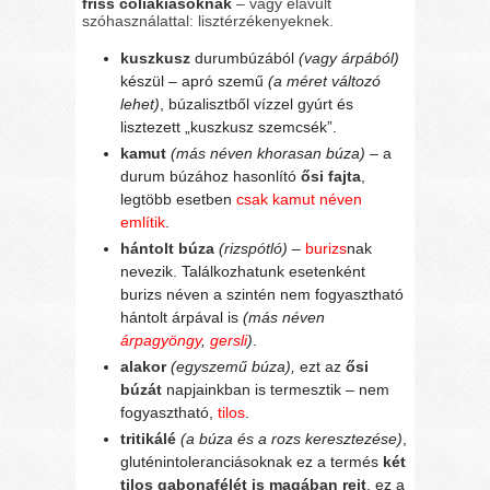
friss cöliákiásoknak
– vagy elavult
szóhasználattal: lisztérzékenyeknek.
kuszkusz
durumbúzából
(vagy árpából)
készül – apró szemű
(a méret változó
lehet)
, búzalisztből vízzel gyúrt és
lisztezett „kuszkusz szemcsék”.
kamut
(más néven khorasan búza)
– a
durum búzához hasonlító
ősi fajta
,
legtöbb esetben
csak kamut néven
említik
.
hántolt búza
(rizspótló)
–
burizs
nak
nevezik. Találkozhatunk esetenként
burizs néven a szintén nem fogyasztható
hántolt árpával is
(más néven
árpagyöngy
,
gersli
)
.
alakor
(egyszemű búza),
ezt az
ősi
búzát
napjainkban is termesztik – nem
fogyasztható,
tilos
.
tritikálé
(a búza és a rozs keresztezése)
,
gluténintoleranciásoknak ez a termés
két
tilos gabonafélét is magában rejt
, ez a