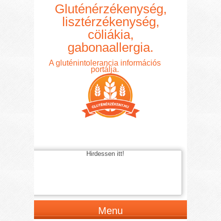
Gluténérzékenység,
lisztérzékenység,
cöliákia,
gabonaallergia.
A gluténintolerancia információs
portálja.
Hirdessen itt!
Menu