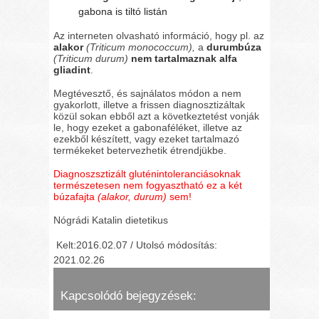
gabona is tiltó listán
Az interneten olvasható információ, hogy pl. az
alakor
(Triticum monococcum),
a
durumbúza
(Triticum durum)
nem tartalmaznak alfa
gliadint
.
Megtévesztő, és sajnálatos módon a nem
gyakorlott, illetve a frissen diagnosztizáltak
közül sokan ebből azt a következtetést vonják
le, hogy ezeket a gabonaféléket, illetve az
ezekből készített, vagy ezeket tartalmazó
termékeket betervezhetik étrendjükbe.
Diagnoszsztizált gluténintoleranciásoknak
természetesen nem fogyasztható ez a két
búzafajta
(alakor, durum)
sem!
Nógrádi Katalin dietetikus
Kelt:2016.02.07 / Utolsó módosítás:
2021.02.26
Kapcsolódó bejegyzések: