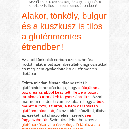
Kezdőlap
/
Cikkek
/
Alakor, tönköly, bulgur és a
kuszkusz is tilos a gluténmentes étrendben!
Alakor, tönköly, bulgur
és a kuszkusz is tilos
a gluténmentes
étrendben!
Ez a cikkünk első sorban azok számára
íródott, akik most szembesültek diagnózisukkal
és még nem gyakorlottak a gluténmentes
diétában.
Szinte minden frissen diagnosztizált
gluténintoleranciás tudja, hogy
diétájában a
búza, és az abból készített, illetve a búzát
tartalmazó termékek fogyasztása tilos.
Azzal
már nem mindenki van tisztában, hogy a
búza
mellett a rozs, az árpa, a nem garantáltan
gluténmentes zab
, és az ebből készített, illetve
az ezeket tartalmazó élelmiszerek
sem
fogyaszthatók
. Számukra lehet hasznos a
gluténérzékeny.hu összefoglaló táblázata a
gluténmentes diétában tilos illetve