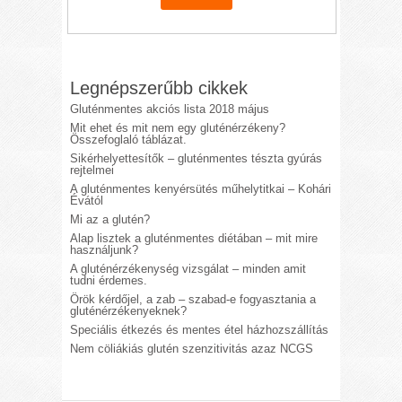
Legnépszerűbb cikkek
Gluténmentes akciós lista 2018 május
Mit ehet és mit nem egy gluténérzékeny?
Összefoglaló táblázat.
Sikérhelyettesítők – gluténmentes tészta gyúrás
rejtelmei
A gluténmentes kenyérsütés műhelytitkai – Kohári
Évától
Mi az a glutén?
Alap lisztek a gluténmentes diétában – mit mire
használjunk?
A gluténérzékenység vizsgálat – minden amit
tudni érdemes.
Örök kérdőjel, a zab – szabad-e fogyasztania a
gluténérzékenyeknek?
Speciális étkezés és mentes étel házhozszállítás
Nem cöliákiás glutén szenzitivitás azaz NCGS