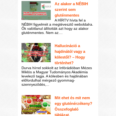
Az alakor a NÉBIH
szerint sem
gluténmentes
A HÍRTV hívta fel a
NÉBIH figyelmét a megtévesztő weboldalra.
Ők valótlanul állították azt hogy az alakor
gluténmentes. Nem az....
Hallucináció a
hajdinától vagy a
kölestől? – Hogy
történhet?
Durva hírrel sokkolt az Infórádióban Mézes
Miklós a Magyar Tudományos Akadémia
levelező tagja. A kölesben és hajdinában
előfordulhat mérgező gyommag-
szennyeződés,...
Mit ehet és mit nem
egy gluténérzékeny?
Összefoglaló
táblázat.