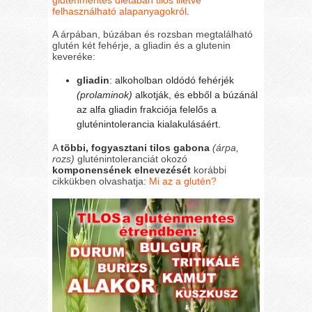
felhasználható alapanyagokról
.
A árpában, búzában és rozsban megtalálható
glutén két fehérje, a gliadin és a glutenin
keveréke:
gliadin
: alkoholban oldódó fehérjék
(prolaminok)
alkotják, és ebből a búzánál
az alfa gliadin frakciója felelős a
gluténintolerancia kialakulásáért.
A
többi, fogyasztani tilos gabona
(árpa,
rozs)
gluténintoleranciát okozó
komponensének elnevezését
korábbi
cikkükben olvashatja:
Mi az a glutén?