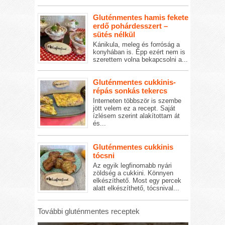
Gluténmentes hamis fekete
erdő pohárdesszert –
sütés nélkül
Kánikula, meleg és forróság a
konyhában is. Épp ezért nem is
szerettem volna bekapcsolni a...
Gluténmentes cukkinis-
répás sonkás tekercs
Interneten többször is szembe
jött velem ez a recept. Saját
ízlésem szerint alakítottam át
és...
Gluténmentes cukkinis
tócsni
Az egyik legfinomabb nyári
zöldség a cukkini. Könnyen
elkészíthető. Most egy percek
alatt elkészíthető, tócsnival...
További gluténmentes receptek