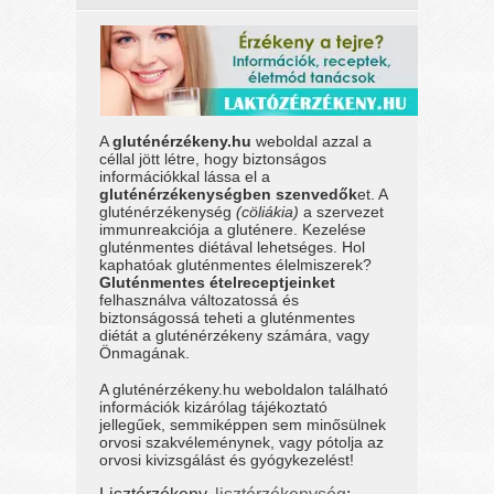
A
gluténérzékeny.hu
weboldal azzal a
céllal jött létre, hogy biztonságos
információkkal lássa el a
gluténérzékenységben szenvedők
et. A
gluténérzékenység
(cöliákia)
a szervezet
immunreakciója a gluténere. Kezelése
gluténmentes diétával lehetséges. Hol
kaphatóak gluténmentes élelmiszerek?
Gluténmentes ételreceptjeinket
felhasználva változatossá és
biztonságossá teheti a gluténmentes
diétát a gluténérzékeny számára, vagy
Önmagának.
A gluténérzékeny.hu weboldalon található
információk kizárólag tájékoztató
jellegűek, semmiképpen sem minősülnek
orvosi szakvéleménynek, vagy pótolja az
orvosi kivizsgálást és gyógykezelést!
Lisztérzékeny,
lisztérzékenység
: