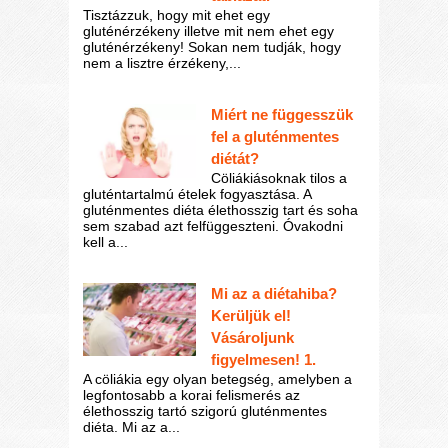
Tisztázzuk, hogy mit ehet egy
gluténérzékeny illetve mit nem ehet egy
gluténérzékeny! Sokan nem tudják, hogy
nem a lisztre érzékeny,...
Miért ne függesszük
fel a gluténmentes
diétát?
Cöliákiásoknak tilos a
gluténtartalmú ételek fogyasztása. A
gluténmentes diéta élethosszig tart és soha
sem szabad azt felfüggeszteni. Óvakodni
kell a...
Mi az a diétahiba?
Kerüljük el!
Vásároljunk
figyelmesen! 1.
A cöliákia egy olyan betegség, amelyben a
legfontosabb a korai felismerés az
élethosszig tartó szigorú gluténmentes
diéta. Mi az a...