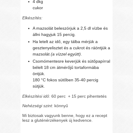
4 dkg
cukor
Elkészítés:
A mazsolát beleszórjuk a 2,5 dl vízbe és
állni hagyjuk 15 percig.
Ha letelt az idő, egy tálba mérjük a
gesztenyelisztet és a cukrot és ráöntjük a
mazsolát
(a vízzel együtt)
.
Csomómentesre keverjük és sütőpapírral
bélelt 18 cm átmérőjű tortaformába
öntjük.
180 °C fokos sütőben 35-40 percig
sütjük.
Elkészítési idő:
60 perc + 15 perc pihentetés
Nehézségi szint:
könnyű
Mi biztosak vagyunk benne, hogy ez a recept
lesz a gluténérzékenyek új kedvence.