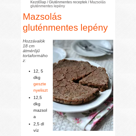
Kezdőlap
/
Gluténmentes receptek
/
Mazsolás
gluténmentes lepény
Mazsolás
gluténmentes lepény
Hozzávalók
18 cm
átmérőjű
tortaformáho
z:
12, 5
dkg
geszte
nyeliszt
12,5
dkg
mazsol
a
2,5 dl
víz