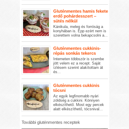
Gluténmentes hamis fekete
erdő pohárdesszert –
sütés nélkül
Kánikula, meleg és forróság a
konyhában is. Épp ezért nem is
szerettem volna bekapcsolni a...
Gluténmentes cukkinis-
répás sonkás tekercs
Interneten többször is szembe
jött velem ez a recept. Saját
ízlésem szerint alakítottam át
és...
Gluténmentes cukkinis
tócsni
Az egyik legfinomabb nyári
zöldség a cukkini. Könnyen
elkészíthető. Most egy percek
alatt elkészíthető, tócsnival...
További gluténmentes receptek