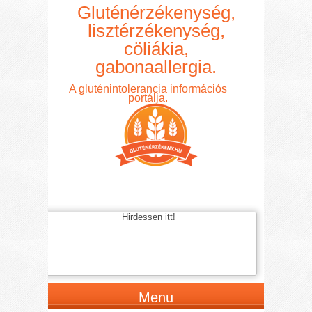
Gluténérzékenység,
lisztérzékenység,
cöliákia,
gabonaallergia.
A gluténintolerancia információs
portálja.
Hirdessen itt!
Menu