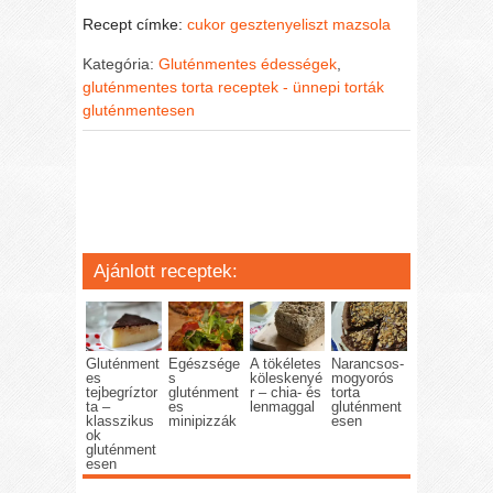
Recept címke:
cukor
gesztenyeliszt
mazsola
Kategória:
Gluténmentes édességek
,
gluténmentes torta receptek - ünnepi torták
gluténmentesen
Ajánlott receptek:
Gluténment
Egészsége
A tökéletes
Narancsos-
es
s
köleskenyé
mogyorós
tejbegríztor
gluténment
r – chia- és
torta
ta –
es
lenmaggal
gluténment
klasszikus
minipizzák
esen
ok
gluténment
esen