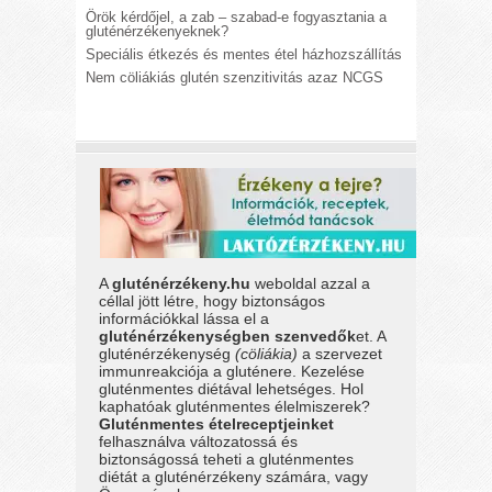
Örök kérdőjel, a zab – szabad-e fogyasztania a
gluténérzékenyeknek?
Speciális étkezés és mentes étel házhozszállítás
Nem cöliákiás glutén szenzitivitás azaz NCGS
A
gluténérzékeny.hu
weboldal azzal a
céllal jött létre, hogy biztonságos
információkkal lássa el a
gluténérzékenységben szenvedők
et. A
gluténérzékenység
(cöliákia)
a szervezet
immunreakciója a gluténere. Kezelése
gluténmentes diétával lehetséges. Hol
kaphatóak gluténmentes élelmiszerek?
Gluténmentes ételreceptjeinket
felhasználva változatossá és
biztonságossá teheti a gluténmentes
diétát a gluténérzékeny számára, vagy