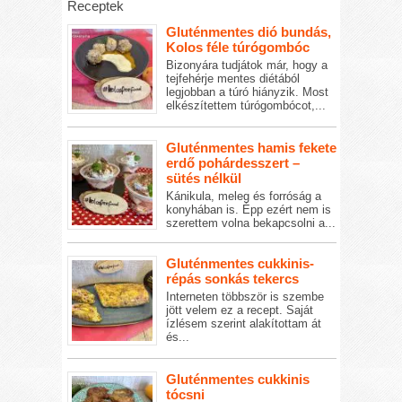
Receptek
Gluténmentes dió bundás,
Kolos féle túrógombóc
Bizonyára tudjátok már, hogy a
tejfehérje mentes diétából
legjobban a túró hiányzik. Most
elkészítettem túrógombócot,...
Gluténmentes hamis fekete
erdő pohárdesszert –
sütés nélkül
Kánikula, meleg és forróság a
konyhában is. Épp ezért nem is
szerettem volna bekapcsolni a...
Gluténmentes cukkinis-
répás sonkás tekercs
Interneten többször is szembe
jött velem ez a recept. Saját
ízlésem szerint alakítottam át
és...
Gluténmentes cukkinis
tócsni