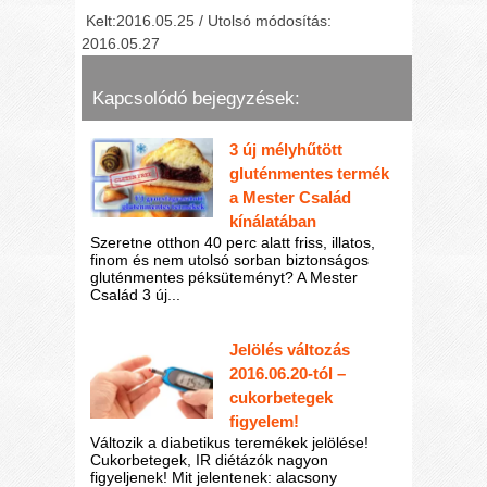
Kelt:2016.05.25 / Utolsó módosítás:
2016.05.27
Kapcsolódó bejegyzések:
3 új mélyhűtött
gluténmentes termék
a Mester Család
kínálatában
Szeretne otthon 40 perc alatt friss, illatos,
finom és nem utolsó sorban biztonságos
gluténmentes péksüteményt? A Mester
Család 3 új...
Jelölés változás
2016.06.20-tól –
cukorbetegek
figyelem!
Változik a diabetikus teremékek jelölése!
Cukorbetegek, IR diétázók nagyon
figyeljenek! Mit jelentenek: alacsony