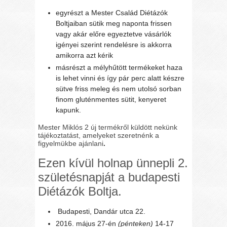
egyrészt a Mester Család Diétázók
Boltjaiban sütik meg naponta frissen
vagy akár előre egyeztetve vásárlók
igényei szerint rendelésre is akkorra
amikorra azt kérik
másrészt a mélyhűtött termékeket haza
is lehet vinni és így pár perc alatt készre
sütve friss meleg és nem utolsó sorban
finom gluténmentes sütit, kenyeret
kapunk.
Mester Miklós 2 új termékről küldött nekünk
tájékoztatást, amelyeket szeretnénk a
figyelmükbe ajánlani
.
Ezen kívül holnap ünnepli 2.
születésnapját a budapesti
Diétázók Boltja.
Budapesti, Dandár utca 22.
2016. május 27-én
(pénteken)
14-17