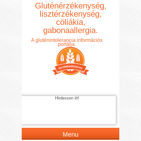
Gluténérzékenység,
lisztérzékenység,
cöliákia,
gabonaallergia.
A gluténintolerancia információs
portálja.
Hirdessen itt!
Menu