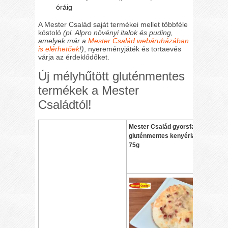
óráig
A Mester Család saját termékei mellet többféle
kóstoló
(pl. Alpro növényi italok és puding,
amelyek már a
Mester Család webáruházában
is elérhetőek
!)
, nyereményjáték és tortaevés
várja az érdeklődőket.
Új mélyhűtött gluténmentes
termékek a Mester
Családtól!
Mester Család gyorsfagyasztott
gluténmentes kenyérlángos 10 x
75g