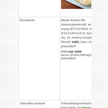
Összetevők:
Mester Kenyér Mix
(kukoricakeményítő, térfogatnövelő
anyag (E575,E500ii)
, stabilizátor
(E412,E464,E415)
. bambuszrost,
só), víz, növényi zsír(pálma),
élesztő
,
tejföl,
cukor, vöröshagyma
granulátum
feltét:
sajt, tejföl
,
bacon,só,bors,fokhagyma
granulátum
Elkészítési javaslat
A kenyérlángost készre sütve
fagyasztják, így
fogyasztás előtt