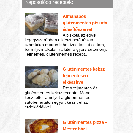
Kapcsolódó receptek:
Almahabos
gluténmentes piskóta
édesítőszerrel
A piskóta az egyik
legegyszerűbben elkészíthető tészta,
számtalan módon lehet ízesíteni, díszítem,
bármilyen alkalomra kitűnő gyors sütemény.
Tejmentes, gluténmentes recept...
Gluténmentes keksz
tejmentesen
elkészítve
Ezt a tejmentes és
gluténmentes keksz receptet Mona
készítette, amelyet a gluténmentes
sütőbemutatón együtt készít el az
érdeklődőkkel.
Gluténmentes pizza –
Mester házi