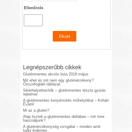
Ellenőrzés
Legnépszerűbb cikkek
Gluténmentes akciós lista 2018 május
Mit ehet és mit nem egy gluténérzékeny?
Összefoglaló táblázat.
Sikérhelyettesítők – gluténmentes tészta gyúrás
rejtelmei
A gluténmentes kenyérsütés műhelytitkai – Kohári
Évától
Mi az a glutén?
Alap lisztek a gluténmentes diétában – mit mire
használjunk?
A gluténérzékenység vizsgálat – minden amit
tudni érdemes.