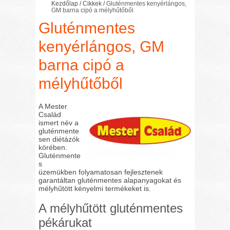
Kezdőlap
/
Cikkek
/
Gluténmentes kenyérlángos,
GM barna cipó a mélyhűtőből
Gluténmentes
kenyérlángos, GM
barna cipó a
mélyhűtőből
A Mester
Család
ismert név a
gluténmente
sen diétázók
körében.
Gluténmente
s
üzemükben folyamatosan fejlesztenek
garantáltan gluténmentes alapanyagokat és
mélyhűtött kényelmi termékeket is.
A mélyhűtött gluténmentes
pékárukat