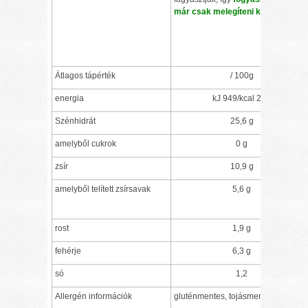
már csak melegíteni kell
.
Átlagos tápérték
/ 100g
energia
kJ 949/kcal 226
Szénhidrát
25,6 g
amelyből cukrok
0 g
zsír
10,9 g
amelyből telített zsírsavak
5,6 g
rost
1,9 g
fehérje
6,3 g
só
1,2
Allergén információk
gluténmentes, tojásmentes