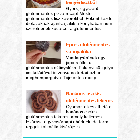
kenyérlisztből
Gyors, egyszerű
gluténmentes pizza recept Mester
gluténmentes lisztkeverékből. Főként kezdő
diétázóknak ajánlva, akik a konyhában nem
szeretnének kudarcot a gluténmentes...
Epres gluténmentes
sütinyalóka
Vendégvárónak egy
jópofa ötlet a
gluténmentes sütinyalóka. Falatnyi sütigolyó
csokoládéval bevonva és tortadíszben
meghempergetve. Tejmentes recept.
Banános csokis
gluténmentes tekercs
Gyorsan elkészíthető a
banános csokis
gluténmentes tekercs, amely kellemes
lezárása egy vasárnapi ebédnek, de forró
reggeli ital méltó kísérője is...