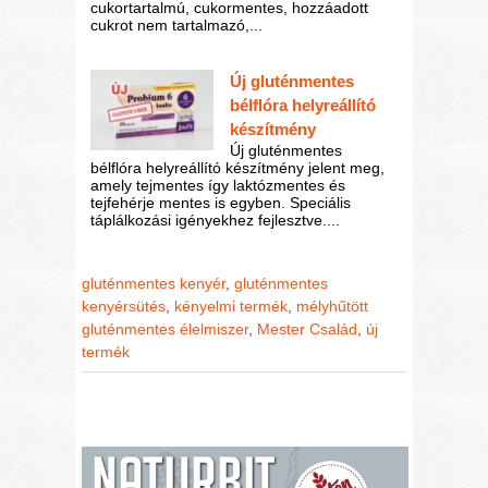
cukortartalmú, cukormentes, hozzáadott
cukrot nem tartalmazó,...
Új gluténmentes
bélflóra helyreállító
készítmény
Új gluténmentes
bélflóra helyreállító készítmény jelent meg,
amely tejmentes így laktózmentes és
tejfehérje mentes is egyben. Speciális
táplálkozási igényekhez fejlesztve....
gluténmentes kenyér
,
gluténmentes
kenyérsütés
,
kényelmi termék
,
mélyhűtött
gluténmentes élelmiszer
,
Mester Család
,
új
termék