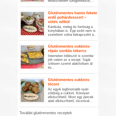
elkészítettem túrógombócot,...
Gluténmentes hamis fekete
erdő pohárdesszert –
sütés nélkül
Kánikula, meleg és forróság a
konyhában is. Épp ezért nem is
szerettem volna bekapcsolni a...
Gluténmentes cukkinis-
répás sonkás tekercs
Interneten többször is szembe
jött velem ez a recept. Saját
ízlésem szerint alakítottam át
és...
Gluténmentes cukkinis
tócsni
Az egyik legfinomabb nyári
zöldség a cukkini. Könnyen
elkészíthető. Most egy percek
alatt elkészíthető, tócsnival...
További gluténmentes receptek