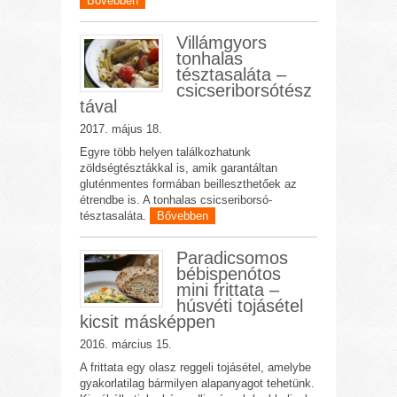
Bővebben
Villámgyors
tonhalas
tésztasaláta –
csicseriborsótész
tával
2017. május 18.
Egyre több helyen találkozhatunk
zöldségtésztákkal is, amik garantáltan
gluténmentes formában beilleszthetőek az
étrendbe is. A tonhalas csicseriborsó-
tésztasaláta.
Bővebben
Paradicsomos
bébispenótos
mini frittata –
húsvéti tojásétel
kicsit másképpen
2016. március 15.
A frittata egy olasz reggeli tojásétel, amelybe
gyakorlatilag bármilyen alapanyagot tehetünk.