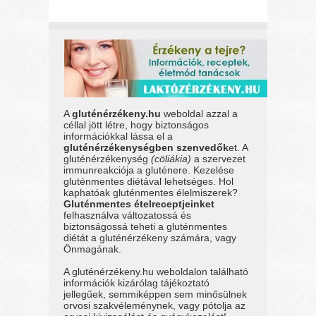
A
gluténérzékeny.hu
weboldal azzal a
céllal jött létre, hogy biztonságos
információkkal lássa el a
gluténérzékenységben szenvedők
et. A
gluténérzékenység
(cöliákia)
a szervezet
immunreakciója a gluténere. Kezelése
gluténmentes diétával lehetséges. Hol
kaphatóak gluténmentes élelmiszerek?
Gluténmentes ételreceptjeinket
felhasználva változatossá és
biztonságossá teheti a gluténmentes
diétát a gluténérzékeny számára, vagy
Önmagának.
A gluténérzékeny.hu weboldalon található
információk kizárólag tájékoztató
jellegűek, semmiképpen sem minősülnek
orvosi szakvéleménynek, vagy pótolja az