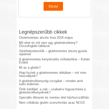
Legnépszerűbb cikkek
Gluténmentes akciós lista 2018 május
Mit ehet és mit nem egy gluténérzékeny?
Összefoglaló táblázat.
Sikérhelyettesítők – gluténmentes tészta gyúrás
rejtelmei
A gluténmentes kenyérsütés műhelytitkai – Kohári
Évától
Mi az a glutén?
Alap lisztek a gluténmentes diétában – mit mire
használjunk?
A gluténérzékenység vizsgálat – minden amit
tudni érdemes.
Örök kérdőjel, a zab – szabad-e fogyasztania a
gluténérzékenyeknek?
Speciális étkezés és mentes étel házhozszállítás
Nem cöliákiás glutén szenzitivitás azaz NCGS