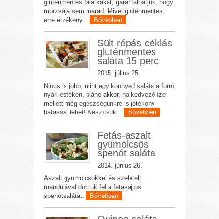
gluténmentes falatkákat, garantálhatjuk, hogy
morzsája sem marad. Mivel gluténmentes,
erre érzékeny...
Bővebben
Sült répás-céklás
gluténmentes
saláta 15 perc
2015. július 25.
Nincs is jobb, mint egy könnyed saláta a forró
nyári estéken, pláne akkor, ha kedvező íze
mellett még egészségünkre is jótékony
hatással lehet! Készítsük...
Bővebben
Fetás-aszalt
gyümölcsös
spenót saláta
2014. június 26.
Aszalt gyümölcsökkel és szeletelt
mandulával dobtuk fel a fetasajtos
spenótsalátát.
Bővebben