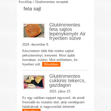
Kezdőlap
/
Gluténmentes receptek
feta sajt
Gluténmentes
feta sajtos
lepénykenyér Air
fryerben sütve
2024. december 8.
Készítettem több féle módon sajttal
péksüteményt, kenyeret. Most újabb
formában, módon. Mint említettem, Air
fryerben sült.
Bővebben
Gluténmentes
cukkinis tekercs,
gazdagon
2023. július 23.
Ez egy valóban roppant egyszerű, de annál
finomabb és mutatós étel, akár vendégváró
falatkáknak is nagyszerűek lehetnek.