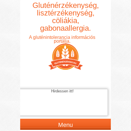
Gluténérzékenység,
lisztérzékenység,
cöliákia,
gabonaallergia.
A gluténintolerancia információs
portálja.
Hirdessen itt!
Menu