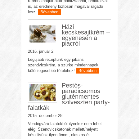
Kipróbálhatjuk akár padlizsánnal, brokkolival
is, az eredmény biztosan magával ragadó
lesz!
Bővebben
Házi
kecskesajtkrém –
egyenesen a
piacról
2016. január 2.
Legújabb receptünk egy pikáns
szendvicskrém, a szürke mindennapok
különlegesebbé tételéhez!
Bővebben
Pestós-
paradicsomos
gluténmentes
szilveszteri party-
falatkák
2015. december 28.
Vendégváró falatokból ilyenkor nem lehet
elég. Szendvicskatonák mellett/helyett
készítsünk ilyen finom, olaszos és