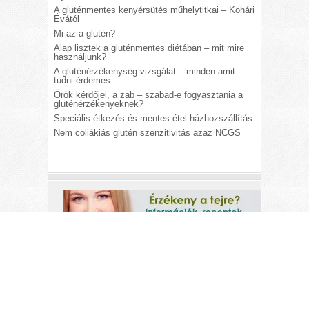
A gluténmentes kenyérsütés műhelytitkai – Kohári
Évától
Mi az a glutén?
Alap lisztek a gluténmentes diétában – mit mire
használjunk?
A gluténérzékenység vizsgálat – minden amit
tudni érdemes.
Örök kérdőjel, a zab – szabad-e fogyasztania a
gluténérzékenyeknek?
Speciális étkezés és mentes étel házhozszállítás
Nem cöliákiás glutén szenzitivitás azaz NCGS
A
gluténérzékeny.hu
weboldal azzal a
céllal jött létre, hogy biztonságos
információkkal lássa el a
gluténérzékenységben szenvedők
et. A
gluténérzékenység
(cöliákia)
a szervezet