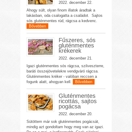
2022. december 22.
Ahogy sült, olyan finom illatok áradtak a
lakásban, oda csalogatta a családot. Sajtos
sós gluténmentes rúd, rágcsa a kedvenc.
Bővebben
Fűszeres, sós
gluténmentes
krékerek
2022. december 21.
Igazi gluténmentes sós rágcsa, szilveszterre,
baráti összejövetelekre vendgváró rágcsa.
Gluténmentes kréker - valóban reccsen a
fogunk alatt, ahogyan kell.
Bővebben
Gluténmentes
ricottás, sajtos
pogácsa
2022. december 20.
Sütöttem már sok gluténmentes pogácsát,
mindig azt gondoltam hogy meg van az igazi.