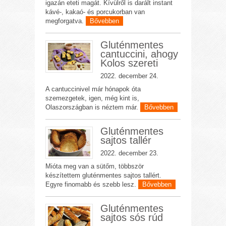
igazán eteti magát. Kívülről is darált instant
kávé-, kakaó- és porcukorban van
megforgatva.
Bővebben
Gluténmentes
cantuccini, ahogy
Kolos szereti
2022. december 24.
A cantuccinivel már hónapok óta
szemezgetek, igen, még kint is,
Olaszországban is néztem már.
Bővebben
Gluténmentes
sajtos tallér
2022. december 23.
Mióta meg van a sütőm, többször
készítettem gluténmentes sajtos tallért.
Egyre finomabb és szebb lesz.
Bővebben
Gluténmentes
sajtos sós rúd