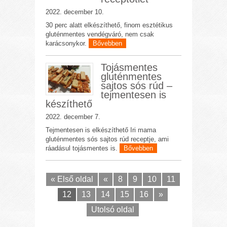
2022. december 10.
30 perc alatt elkészíthető, finom esztétikus
gluténmentes vendégváró, nem csak
karácsonykor.
Bővebben
Tojásmentes
gluténmentes
sajtos sós rúd –
tejmentesen is
készíthető
2022. december 7.
Tejmentesen is elkészíthető Iri mama
gluténmentes sós sajtos rúd receptje, ami
ráadásul tojásmentes is.
Bővebben
« Első oldal
«
8
9
10
11
12
13
14
15
16
»
Utolsó oldal