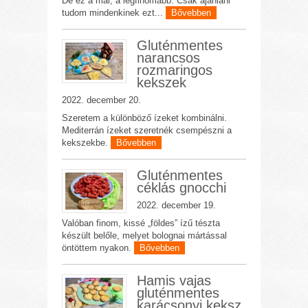
De ez a mai, a legfinomabb. Csak ajánlani
tudom mindenkinek ezt...
Bővebben
Gluténmentes
narancsos
rozmaringos
kekszek
2022. december 20.
Szeretem a különböző ízeket kombinálni.
Mediterrán ízeket szeretnék csempészni a
kekszekbe.
Bővebben
Gluténmentes
céklás gnocchi
2022. december 19.
Valóban finom, kissé „földes” ízű tészta
készült belőle, melyet bolognai mártással
öntöttem nyakon.
Bővebben
Hamis vajas
gluténmentes
karácsonyi keksz