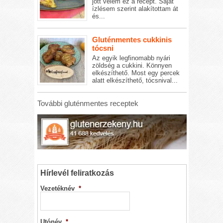
jött velem ez a recept. Saját
ízlésem szerint alakítottam át
és...
Gluténmentes cukkinis
tócsni
Az egyik legfinomabb nyári
zöldség a cukkini. Könnyen
elkészíthető. Most egy percek
alatt elkészíthető, tócsnival...
További gluténmentes receptek
Hírlevél feliratkozás
Vezetéknév
*
Utónév
*