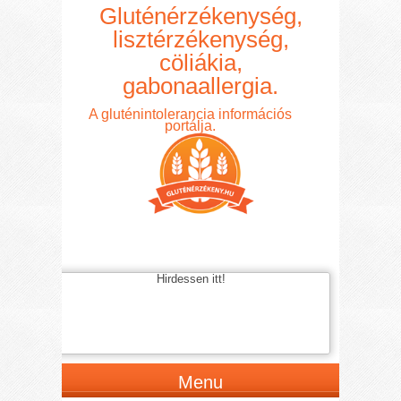
Gluténérzékenység,
lisztérzékenység,
cöliákia,
gabonaallergia.
A gluténintolerancia információs
portálja.
Hirdessen itt!
Menu