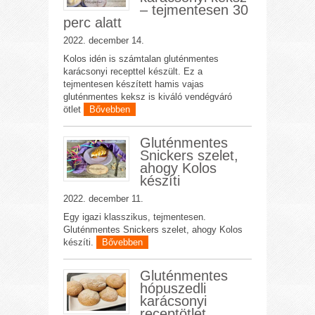
– tejmentesen 30
perc alatt
2022. december 14.
Kolos idén is számtalan gluténmentes
karácsonyi recepttel készült. Ez a
tejmentesen készített hamis vajas
gluténmentes keksz is kiváló vendégváró
ötlet
Bővebben
Gluténmentes
Snickers szelet,
ahogy Kolos
készíti
2022. december 11.
Egy igazi klasszikus, tejmentesen.
Gluténmentes Snickers szelet, ahogy Kolos
készíti.
Bővebben
Gluténmentes
hópuszedli
karácsonyi
receptötlet