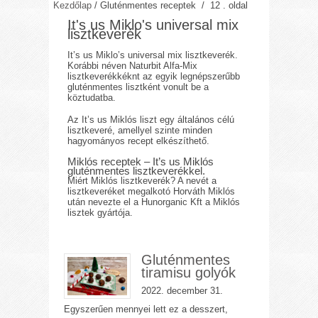
Kezdőlap
/
Gluténmentes receptek
/ 12 . oldal
It's us Miklo's universal mix
lisztkeverék
It’s us Miklo’s universal mix lisztkeverék.
Korábbi néven Naturbit Alfa-Mix
lisztkeverékkéknt az egyik legnépszerűbb
gluténmentes lisztként vonult be a
köztudatba.
Az It’s us Miklós liszt egy általános célú
lisztkeveré, amellyel szinte minden
hagyományos recept elkészíthető.
Miklós receptek – It’s us Miklós
gluténmentes lisztkeverékkel.
Miért Miklós lisztkeverék? A nevét a
lisztkeveréket megalkotó Horváth Miklós
után nevezte el a Hunorganic Kft a Miklós
lisztek gyártója.
Gluténmentes
tiramisu golyók
2022. december 31.
Egyszerűen mennyei lett ez a desszert,