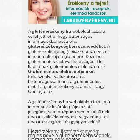
A
gluténérzékeny.hu
weboldal azzal a
céllal jött létre, hogy biztonságos
információkkal lássa el a
gluténérzékenységben szenvedők
et. A
gluténérzékenység
(cöliákia)
a szervezet
immunreakciója a gluténere. Kezelése
gluténmentes diétával lehetséges. Hol
kaphatóak gluténmentes élelmiszerek?
Gluténmentes ételreceptjeinket
felhasználva változatossá és
biztonságossá teheti a gluténmentes
diétát a gluténérzékeny számára, vagy
Önmagának.
A gluténérzékeny.hu weboldalon található
információk kizárólag tájékoztató
jellegűek, semmiképpen sem minősülnek
orvosi szakvéleménynek, vagy pótolja az
orvosi kivizsgálást és gyógykezelést!
Lisztérzékeny,
lisztérzékenység
:
régies neve a gluténérzékenységnek.
Használata nem pontos.