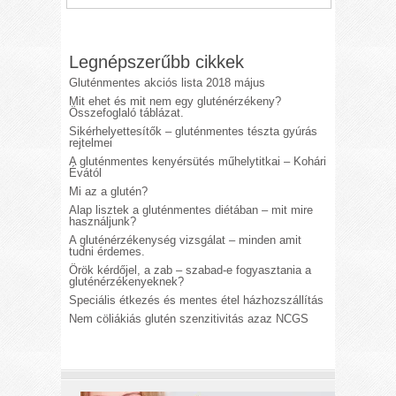
Legnépszerűbb cikkek
Gluténmentes akciós lista 2018 május
Mit ehet és mit nem egy gluténérzékeny?
Összefoglaló táblázat.
Sikérhelyettesítők – gluténmentes tészta gyúrás
rejtelmei
A gluténmentes kenyérsütés műhelytitkai – Kohári
Évától
Mi az a glutén?
Alap lisztek a gluténmentes diétában – mit mire
használjunk?
A gluténérzékenység vizsgálat – minden amit
tudni érdemes.
Örök kérdőjel, a zab – szabad-e fogyasztania a
gluténérzékenyeknek?
Speciális étkezés és mentes étel házhozszállítás
Nem cöliákiás glutén szenzitivitás azaz NCGS