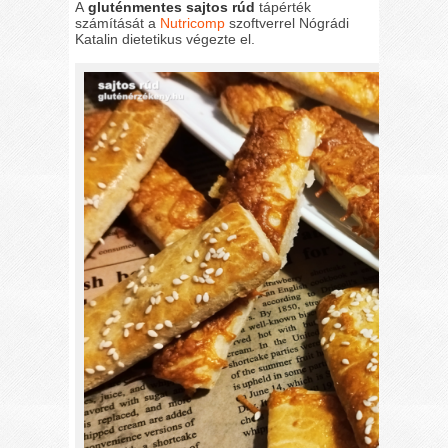
A
gluténmentes sajtos rúd
tápérték
számítását a
Nutricomp
szoftverrel Nógrádi
Katalin dietetikus végezte el.