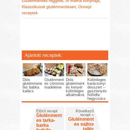
Gluténmentes reggelik
,
Iri mama konyhája
,
Klasszikusok gluténmentesen
,
Ünnepi
receptek
Ajánlott receptek:
Diós
Gluténment
Diós
Különleges
gluténmene
es citromos
gluténment
karácsonyi
tes babka
madeleine
es kenyér
desszert –
kalács
különleges
gesztenyés
alkalmakra
hófödte
hegycsúcs
Előző recept
Következő
recept
»
Gluténment
Gluténment
es tarka-
es sajtos
barka
tallér