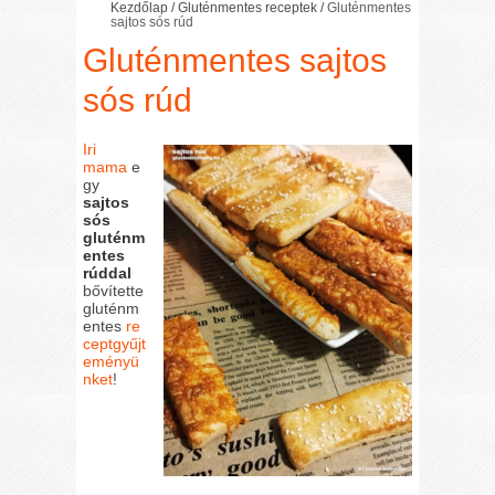
Kezdőlap
/
Gluténmentes receptek
/
Gluténmentes
sajtos sós rúd
Gluténmentes sajtos
sós rúd
Iri
mama
e
gy
sajtos
sós
gluténm
entes
rúddal
bővítette
gluténm
entes
re
ceptgyűjt
eményü
nket
!