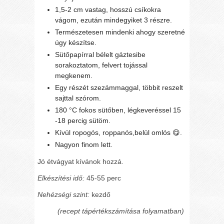
1,5-2 cm vastag, hosszú csíkokra
vágom, ezután mindegyiket 3 részre.
Természetesen mindenki ahogy szeretné
úgy készítse.
Sütőpapírral bélelt gáztesibe
sorakoztatom, felvert tojással
megkenem.
Egy részét szezámmaggal, többit reszelt
sajttal szórom.
180 °C fokos sütőben, légkeveréssel 15
-18 percig sütöm.
Kívül ropogós, roppanós,belül omlós
😋
.
Nagyon finom lett.
Jó étvágyat kívánok hozzá.
Elkészítési idő:
45-55 perc
Nehézségi szint:
kezdő
(recept tápértékszámítása folyamatban)