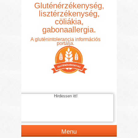
Gluténérzékenység,
lisztérzékenység,
cöliákia,
gabonaallergia.
A gluténintolerancia információs
portálja.
Hirdessen itt!
Menu