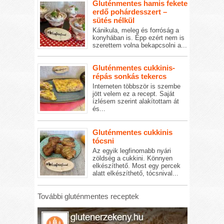
Gluténmentes hamis fekete
erdő pohárdesszert –
sütés nélkül
Kánikula, meleg és forróság a
konyhában is. Épp ezért nem is
szerettem volna bekapcsolni a...
Gluténmentes cukkinis-
répás sonkás tekercs
Interneten többször is szembe
jött velem ez a recept. Saját
ízlésem szerint alakítottam át
és...
Gluténmentes cukkinis
tócsni
Az egyik legfinomabb nyári
zöldség a cukkini. Könnyen
elkészíthető. Most egy percek
alatt elkészíthető, tócsnival...
További gluténmentes receptek