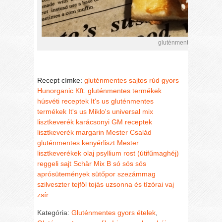
gluténmentes sajtos rú
Recept címke:
gluténmentes sajtos rúd
gyors
Hunorganic Kft. gluténmentes termékek
húsvéti receptek
It's us gluténmentes
termékek
It's us Miklo's universal mix
lisztkeverék
karácsonyi GM receptek
lisztkeverék
margarin
Mester Család
gluténmentes kenyérliszt
Mester
lisztkeverékek
olaj
psyllium rost (útifűmaghéj)
reggeli
sajt
Schär Mix B
só
sós
sós
aprósütemények
sütőpor
szezámmag
szilveszter
tejföl
tojás
uzsonna és tízórai
vaj
zsír
Kategória:
Gluténmentes gyors ételek
,