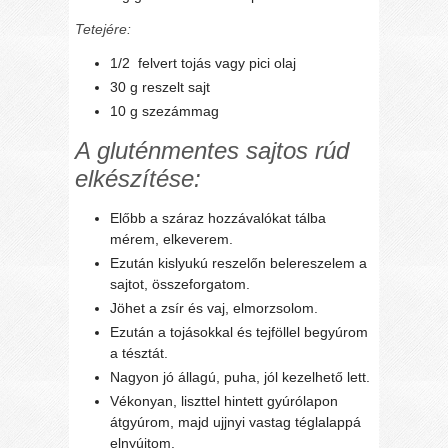
Tetejére:
1/2 felvert tojás vagy pici olaj
30 g reszelt sajt
10 g szezámmag
A gluténmentes sajtos rúd
elkészítése:
Előbb a száraz hozzávalókat tálba
mérem, elkeverem.
Ezután kislyukú reszelőn belereszelem a
sajtot, összeforgatom.
Jöhet a zsír és vaj, elmorzsolom.
Ezután a tojásokkal és tejföllel begyúrom
a tésztát.
Nagyon jó állagú, puha, jól kezelhető lett.
Vékonyan, liszttel hintett gyúrólapon
átgyúrom, majd ujjnyi vastag téglalappá
elnyújtom.