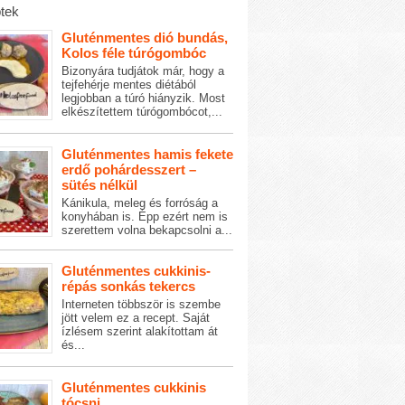
tek
Gluténmentes dió bundás,
Kolos féle túrógombóc
Bizonyára tudjátok már, hogy a
tejfehérje mentes diétából
legjobban a túró hiányzik. Most
elkészítettem túrógombócot,...
Gluténmentes hamis fekete
erdő pohárdesszert –
sütés nélkül
Kánikula, meleg és forróság a
konyhában is. Épp ezért nem is
szerettem volna bekapcsolni a...
Gluténmentes cukkinis-
répás sonkás tekercs
Interneten többször is szembe
jött velem ez a recept. Saját
ízlésem szerint alakítottam át
és...
Gluténmentes cukkinis
tócsni