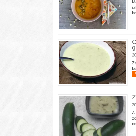
Mo
íz
b
C
g
20
Zs
ké
Z
20
A 
zö
e