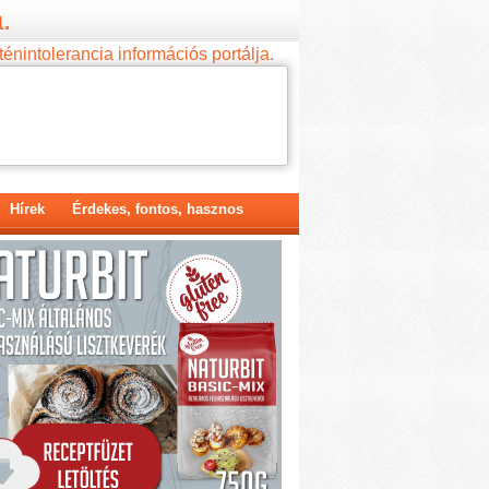
.
ténintolerancia információs portálja.
Hírek
Érdekes, fontos, hasznos