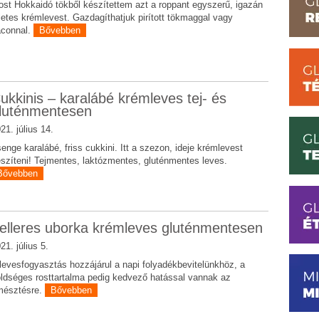
st Hokkaidó tökből készítettem azt a roppant egyszerű, igazán
letes krémlevest. Gazdagíthatjuk pirított tökmaggal vagy
aconnal.
Bővebben
ukkinis – karalábé krémleves tej- és
luténmentesen
21. július 14.
enge karalábé, friss cukkini. Itt a szezon, ideje krémlevest
szíteni! Tejmentes, laktózmentes, gluténmentes leves.
Bővebben
elleres uborka krémleves gluténmentesen
21. július 5.
levesfogyasztás hozzájárul a napi folyadékbevitelünkhöz, a
ldséges rosttartalma pedig kedvező hatással vannak az
mésztésre.
Bővebben