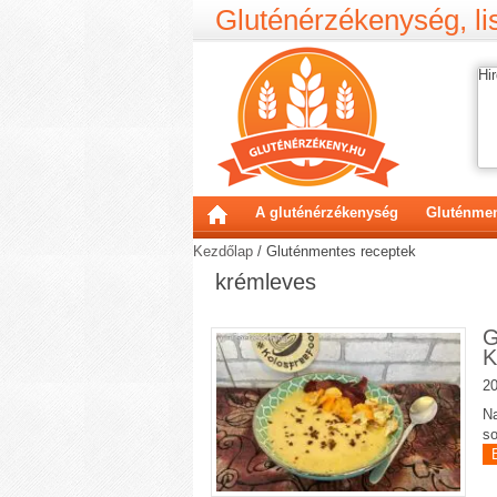
Gluténérzékenység, lis
Hir
A gluténérzékenység
Gluténmen
Kezdőlap
/
Gluténmentes receptek
krémleves
G
K
20
Na
so