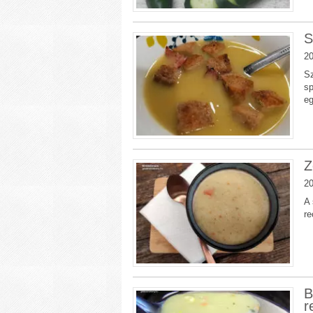
S
20
Sz
sp
eg
Z
20
A 
re
B
r