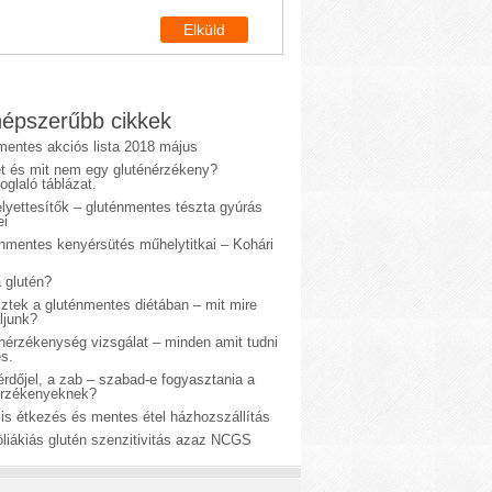
épszerűbb cikkek
mentes akciós lista 2018 május
et és mit nem egy gluténérzékeny?
glaló táblázat.
lyettesítők – gluténmentes tészta gyúrás
ei
énmentes kenyérsütés műhelytitkai – Kohári
 glutén?
sztek a gluténmentes diétában – mit mire
ljunk?
énérzékenység vizsgálat – minden amit tudni
s.
rdőjel, a zab – szabad-e fogyasztania a
érzékenyeknek?
is étkezés és mentes étel házhozszállítás
liákiás glutén szenzitivitás azaz NCGS