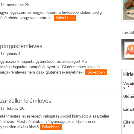
18. november 25.
gyon egyszerű és nagyon finom, a hűvösebb időben pedig
tűnő ebédre vagy vacsorára is.
Bővebben
Tovább
párgakrémleves
17. június 4.
gyasszunk naponta gyümölcsöt és zöldséget! Mai
ldségadagunkat spárgából nyertük. Gluténmentes levesek.
párgakrémleves nem csak gluténérzékenyeknek!
Bővebben
Hírle
Vezet
v
*
Utóné
zárzeller krémleves
17. február 26.
Email
uténmentes levesrecept válogatásunkból hiányzott a szárzeller
émleves. Most pótoltuk e hiányosságunkat. Gyorsan és
Ellen
s
yszerűen elkészíthető
Bővebben