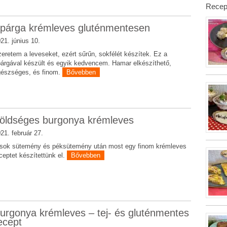
Recep
párga krémleves gluténmentesen
21. június 10.
eretem a leveseket, ezért sűrűn, sokfélét készítek. Ez a
árgával készült és egyik kedvencem. Hamar elkészíthető,
észséges, és finom.
Bővebben
öldséges burgonya krémleves
21. február 27.
sok sütemény és péksütemény után most egy finom krémleves
ceptet készítettünk el.
Bővebben
urgonya krémleves – tej- és gluténmentes
ecept