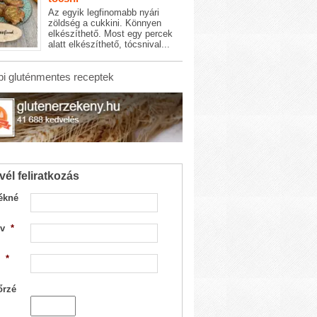
Az egyik legfinomabb nyári
zöldség a cukkini. Könnyen
elkészíthető. Most egy percek
alatt elkészíthető, tócsnival...
i gluténmentes receptek
vél feliratkozás
ékné
v
*
*
őrzé