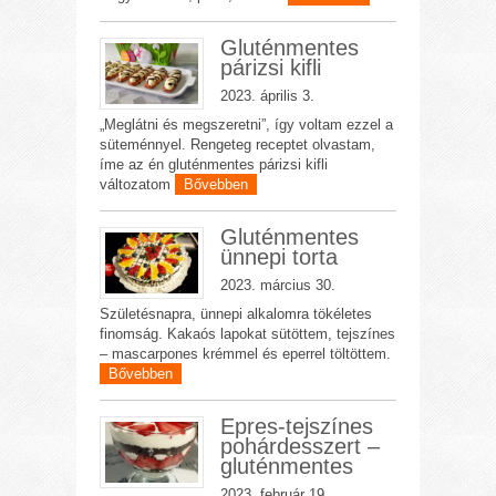
Gluténmentes
párizsi kifli
2023. április 3.
„Meglátni és megszeretni”, így voltam ezzel a
süteménnyel. Rengeteg receptet olvastam,
íme az én gluténmentes párizsi kifli
változatom
Bővebben
Gluténmentes
ünnepi torta
2023. március 30.
Születésnapra, ünnepi alkalomra tökéletes
finomság. Kakaós lapokat sütöttem, tejszínes
– mascarpones krémmel és eperrel töltöttem.
Bővebben
Epres-tejszínes
pohárdesszert –
gluténmentes
2023. február 19.