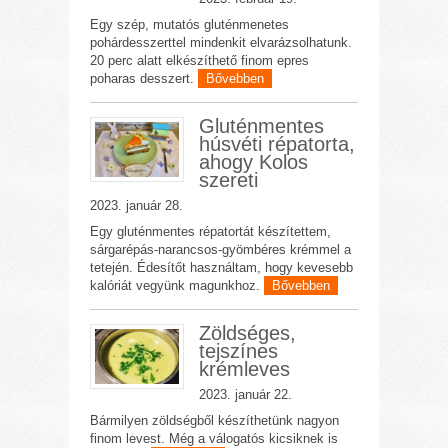
Egy szép, mutatós gluténmenetes
pohárdesszerttel mindenkit elvarázsolhatunk.
20 perc alatt elkészíthető finom epres
poharas desszert.
Bővebben
Gluténmentes
húsvéti répatorta,
ahogy Kolos
szereti
2023. január 28.
Egy gluténmentes répatortát készítettem,
sárgarépás-narancsos-gyömbéres krémmel a
tetején. Édesítőt használtam, hogy kevesebb
kalóriát vegyünk magunkhoz.
Bővebben
Zöldséges,
tejszínes
krémleves
2023. január 22.
Bármilyen zöldségből készíthetünk nagyon
finom levest. Még a válogatós kicsiknek is