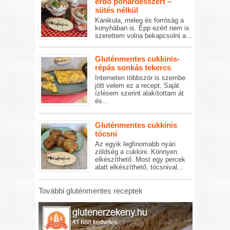
erdő pohárdesszert –
sütés nélkül
Kánikula, meleg és forróság a
konyhában is. Épp ezért nem is
szerettem volna bekapcsolni a...
Gluténmentes cukkinis-
répás sonkás tekercs
Interneten többször is szembe
jött velem ez a recept. Saját
ízlésem szerint alakítottam át
és...
Gluténmentes cukkinis
tócsni
Az egyik legfinomabb nyári
zöldség a cukkini. Könnyen
elkészíthető. Most egy percek
alatt elkészíthető, tócsnival...
További gluténmentes receptek