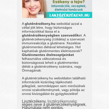
A
gluténérzékeny.hu
weboldal azzal a
céllal jött létre, hogy biztonságos
információkkal lássa el a
gluténérzékenységben szenvedők
et. A
gluténérzékenység
(cöliákia)
a szervezet
immunreakciója a gluténere. Kezelése
gluténmentes diétával lehetséges. Hol
kaphatóak gluténmentes élelmiszerek?
Gluténmentes ételreceptjeinket
felhasználva változatossá és
biztonságossá teheti a gluténmentes
diétát a gluténérzékeny számára, vagy
Önmagának.
A gluténérzékeny.hu weboldalon található
információk kizárólag tájékoztató
jellegűek, semmiképpen sem minősülnek
orvosi szakvéleménynek, vagy pótolja az
orvosi kivizsgálást és gyógykezelést!
Lisztérzékeny,
lisztérzékenység
:
régies neve a gluténérzékenységnek.
Használata nem pontos.