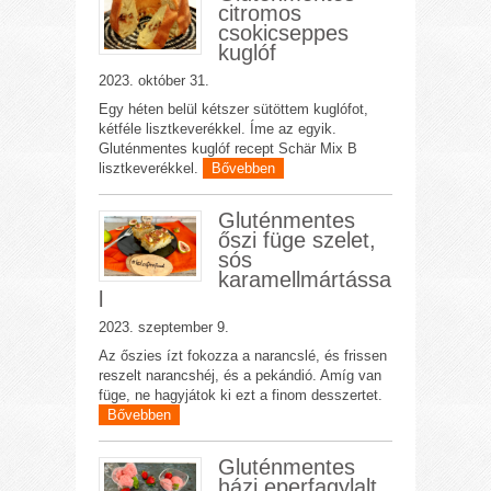
citromos
csokicseppes
kuglóf
2023. október 31.
Egy héten belül kétszer sütöttem kuglófot,
kétféle lisztkeverékkel. Íme az egyik.
Gluténmentes kuglóf recept Schär Mix B
lisztkeverékkel.
Bővebben
Gluténmentes
őszi füge szelet,
sós
karamellmártássa
l
2023. szeptember 9.
Az őszies ízt fokozza a narancslé, és frissen
reszelt narancshéj, és a pekándió. Amíg van
füge, ne hagyjátok ki ezt a finom desszertet.
Bővebben
Gluténmentes
házi eperfagylalt