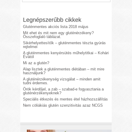
Legnépszerűbb cikkek
Gluténmentes akciós lista 2018 május
Mit ehet és mit nem egy gluténérzékeny?
Összefoglaló táblázat.
Sikérhelyettesítők – gluténmentes tészta gyúrás
rejtelmei
A gluténmentes kenyérsütés műhelytitkai – Kohári
Évától
Mi az a glutén?
Alap lisztek a gluténmentes diétában – mit mire
használjunk?
A gluténérzékenység vizsgálat – minden amit
tudni érdemes.
Örök kérdőjel, a zab – szabad-e fogyasztania a
gluténérzékenyeknek?
Speciális étkezés és mentes étel házhozszállítás
Nem cöliákiás glutén szenzitivitás azaz NCGS