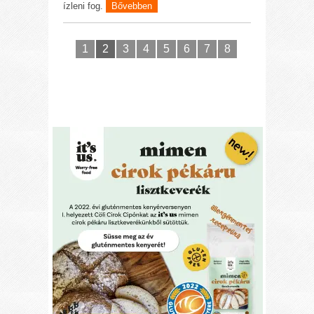
ízleni fog.
Bővebben
1
2
3
4
5
6
7
8