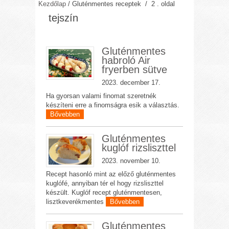
Kezdőlap
/
Gluténmentes receptek
/ 2 . oldal
tejszín
Gluténmentes
habroló Air
fryerben sütve
2023. december 17.
Ha gyorsan valami finomat szeretnék
készíteni erre a finomságra esik a választás.
Bővebben
Gluténmentes
kuglóf rizsliszttel
2023. november 10.
Recept hasonló mint az előző gluténmentes
kuglófé, annyiban tér el hogy rizsliszttel
készült. Kuglóf recept gluténmentesen,
lisztkeverékmentes
Bővebben
Gluténmentes