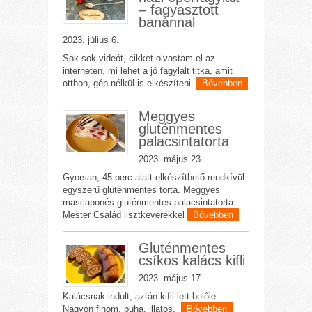
– fagyasztott
banánnal
2023. július 6.
Sok-sok videót, cikket olvastam el az
interneten, mi lehet a jó fagylalt titka, amit
otthon, gép nélkül is elkészíteni.
Bővebben
Meggyes
gluténmentes
palacsintatorta
2023. május 23.
Gyorsan, 45 perc alatt elkészíthető rendkívül
egyszerű gluténmentes torta. Meggyes
mascaponés gluténmentes palacsintatorta
Mester Család lisztkeverékkel
Bővebben
Gluténmentes
csíkos kalács kifli
2023. május 17.
Kalácsnak indult, aztán kifli lett belőle.
Nagyon finom, puha, illatos.
Bővebben