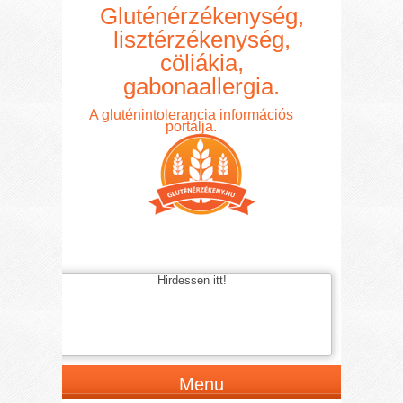
Gluténérzékenység,
lisztérzékenység,
cöliákia,
gabonaallergia.
A gluténintolerancia információs
portálja.
Hirdessen itt!
Menu