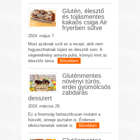
Glutén, élesztő
és tojásmentes
kakaós csiga Air
fryerben sütve
2024. május 7.
Most azoknak szól ez a recept, akik nem
fogyaszthatnak tojást és élesztőt sem. A
végeredmény annyira puha, könnyű mint az
élesztős társa.
Bővebben
Gluténmentes
növényi túrós,
erdei gyümölcsös
zabdarás
desszert
2024. március 29.
Ez a finomság fantasztikusan mutatni a
húsvéti, ünnepi asztalon is. Érdemes
elkészítenetek nektek is.
Bővebben