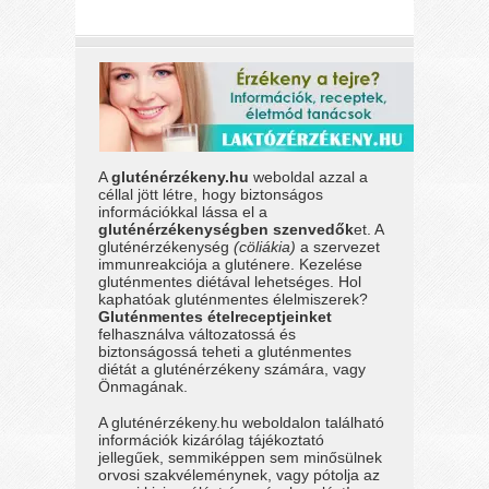
A
gluténérzékeny.hu
weboldal azzal a
céllal jött létre, hogy biztonságos
információkkal lássa el a
gluténérzékenységben szenvedők
et. A
gluténérzékenység
(cöliákia)
a szervezet
immunreakciója a gluténere. Kezelése
gluténmentes diétával lehetséges. Hol
kaphatóak gluténmentes élelmiszerek?
Gluténmentes ételreceptjeinket
felhasználva változatossá és
biztonságossá teheti a gluténmentes
diétát a gluténérzékeny számára, vagy
Önmagának.
A gluténérzékeny.hu weboldalon található
információk kizárólag tájékoztató
jellegűek, semmiképpen sem minősülnek
orvosi szakvéleménynek, vagy pótolja az