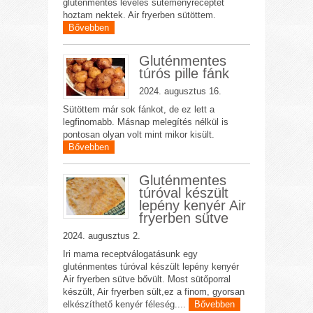
gluténmentes leveles süteményreceptet
hoztam nektek. Air fryerben sütöttem.
Bővebben
Gluténmentes
túrós pille fánk
2024. augusztus 16.
Sütöttem már sok fánkot, de ez lett a
legfinomabb. Másnap melegítés nélkül is
pontosan olyan volt mint mikor kisült.
Bővebben
Gluténmentes
túróval készült
lepény kenyér Air
fryerben sütve
2024. augusztus 2.
Iri mama receptválogatásunk egy
gluténmentes túróval készült lepény kenyér
Air fryerben sütve bővült. Most sütőporral
készült, Air fryerben sült,ez a finom, gyorsan
elkészíthető kenyér féleség....
Bővebben