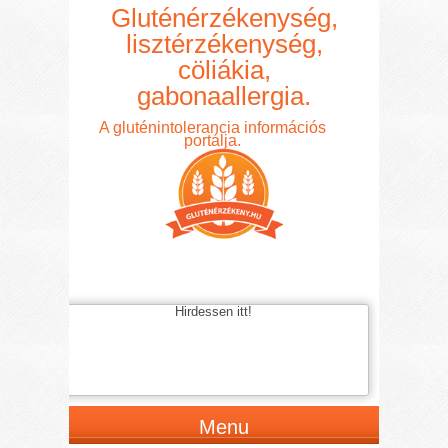
Gluténérzékenység,
lisztérzékenység,
cöliákia,
gabonaallergia.
A gluténintolerancia információs
portálja.
Hirdessen itt!
Menu