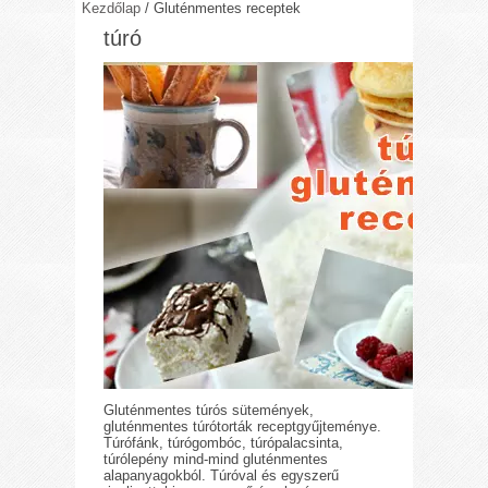
Kezdőlap
/
Gluténmentes receptek
túró
Gluténmentes túrós sütemények,
gluténmentes túrótorták receptgyűjteménye.
Túrófánk, túrógombóc, túrópalacsinta,
túrólepény mind-mind gluténmentes
alapanyagokból. Túróval és egyszerű