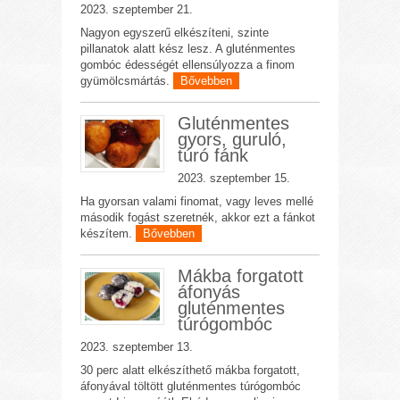
2023. szeptember 21.
Nagyon egyszerű elkészíteni, szinte
pillanatok alatt kész lesz. A gluténmentes
gombóc édességét ellensúlyozza a finom
gyümölcsmártás.
Bővebben
Gluténmentes
gyors, guruló,
túró fánk
2023. szeptember 15.
Ha gyorsan valami finomat, vagy leves mellé
második fogást szeretnék, akkor ezt a fánkot
készítem.
Bővebben
Mákba forgatott
áfonyás
gluténmentes
túrógombóc
2023. szeptember 13.
30 perc alatt elkészíthető mákba forgatott,
áfonyával töltött gluténmentes túrógombóc