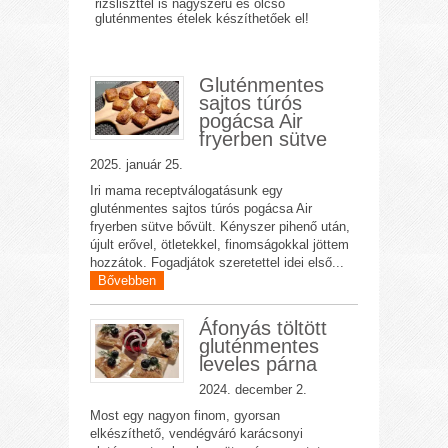
rizsliszttel is nagyszerű és olcsó
gluténmentes ételek készíthetőek el!
Gluténmentes
sajtos túrós
pogácsa Air
fryerben sütve
2025. január 25.
Iri mama receptválogatásunk egy
gluténmentes sajtos túrós pogácsa Air
fryerben sütve bővült. Kényszer pihenő után,
újult erővel, ötletekkel, finomságokkal jöttem
hozzátok. Fogadjátok szeretettel idei első...
Bővebben
Áfonyás töltött
gluténmentes
leveles párna
2024. december 2.
Most egy nagyon finom, gyorsan
elkészíthető, vendégváró karácsonyi