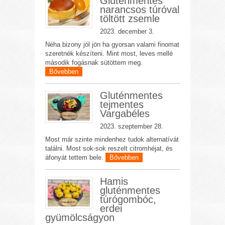
Gluténmentes
narancsos túróval
töltött zsemle
2023. december 3.
Néha bizony jól jön ha gyorsan valami finomat
szeretnék készíteni. Mint most, leves mellé
második fogásnak sütöttem meg.
Bővebben
Gluténmentes
tejmentes
Vargabéles
2023. szeptember 28.
Most már szinte mindenhez tudok alternatívát
találni. Most sok-sok reszelt citromhéjat, és
áfonyát tettem bele.
Bővebben
Hamis
gluténmentes
túrógombóc,
erdei
gyümölcságyon