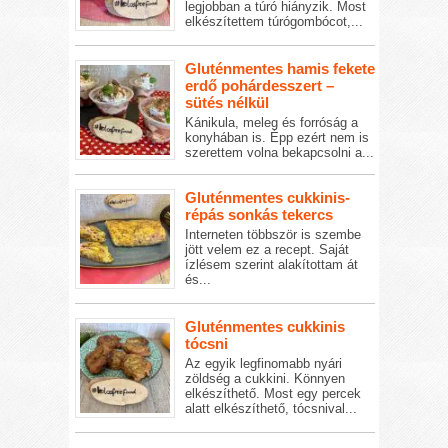
legjobban a túró hiányzik. Most
elkészítettem túrógombócot,...
Gluténmentes hamis fekete
erdő pohárdesszert –
sütés nélkül
Kánikula, meleg és forróság a
konyhában is. Épp ezért nem is
szerettem volna bekapcsolni a...
Gluténmentes cukkinis-
répás sonkás tekercs
Interneten többször is szembe
jött velem ez a recept. Saját
ízlésem szerint alakítottam át
és...
Gluténmentes cukkinis
tócsni
Az egyik legfinomabb nyári
zöldség a cukkini. Könnyen
elkészíthető. Most egy percek
alatt elkészíthető, tócsnival...