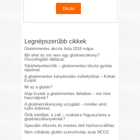
Legnépszerűbb cikkek
Gluténmentes akciós lista 2018 május
Mit ehet és mit nem egy gluténérzékeny?
Összefoglaló táblázat.
Sikérhelyettesítők – gluténmentes tészta gyúrás
rejtelmei
A gluténmentes kenyérsütés műhelytitkai – Kohári
Évától
Mi az a glutén?
Alap lisztek a gluténmentes diétában – mit mire
használjunk?
A gluténérzékenység vizsgálat – minden amit
tudni érdemes.
Örök kérdőjel, a zab – szabad-e fogyasztania a
gluténérzékenyeknek?
Speciális étkezés és mentes étel házhozszállítás
Nem cöliákiás glutén szenzitivitás azaz NCGS