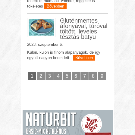
recept Iri mamáótl. Ebédre, reggelire is
tökéletes
Bővebben
Gluténmentes
áfonyával, túróval
töltött, leveles
tésztás batyu
2023. szeptember 6.
Külön, külön is finom alapanyagok, de így
együtt nagyon finom lett.
Bővebben
1
2
3
4
5
6
7
8
9