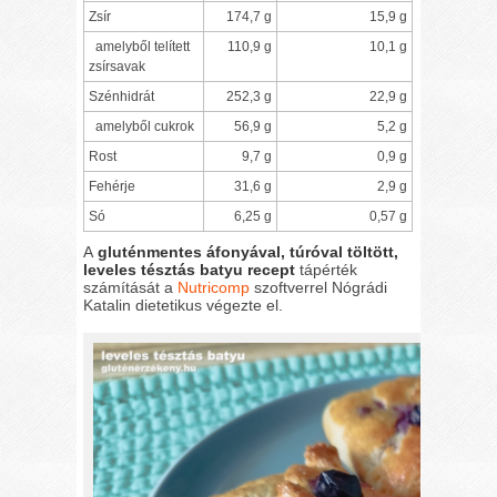
Zsír
174,7 g
15,9 g
amelyből telített
110,9 g
10,1 g
zsírsavak
Szénhidrát
252,3 g
22,9 g
amelyből cukrok
56,9 g
5,2 g
Rost
9,7 g
0,9 g
Fehérje
31,6 g
2,9 g
Só
6,25 g
0,57 g
A
gluténmentes áfonyával, túróval töltött,
leveles tésztás batyu recept
tápérték
számítását a
Nutricomp
szoftverrel Nógrádi
Katalin dietetikus végezte el.