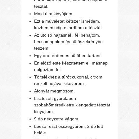
tésztát.
Majd újra kinyújtom.
Ezt a műveletet kétszer ismétlem,
közben mindig elfordítom a tésztát.
Az utolsó hajtásnál , fél behajtom,
becsomagolom és hűtőszekrénybe
teszem.
Egy órát érdemes hűtőben tartani.
Én előző este készítettem el, másnap
dolgoztam fel.
Töltelékhez a túrót cukorral, citrom
reszelt héjával kikeverem .
Áfonyát megmosom.
Lisztezett gyúrólapon
szobahőmérsékletre kiengedett tésztát
kinyújtom.
9 db négyzetre vágom.
Leeső részt összegyúrom, 2 db lett
belőle.