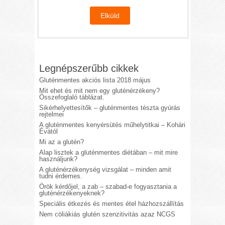
Legnépszerűbb cikkek
Gluténmentes akciós lista 2018 május
Mit ehet és mit nem egy gluténérzékeny?
Összefoglaló táblázat.
Sikérhelyettesítők – gluténmentes tészta gyúrás
rejtelmei
A gluténmentes kenyérsütés műhelytitkai – Kohári
Évától
Mi az a glutén?
Alap lisztek a gluténmentes diétában – mit mire
használjunk?
A gluténérzékenység vizsgálat – minden amit
tudni érdemes.
Örök kérdőjel, a zab – szabad-e fogyasztania a
gluténérzékenyeknek?
Speciális étkezés és mentes étel házhozszállítás
Nem cöliákiás glutén szenzitivitás azaz NCGS