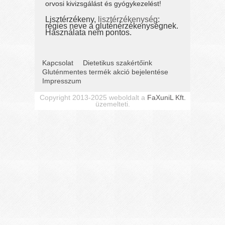
orvosi kivizsgálást és gyógykezelést!
Lisztérzékeny,
lisztérzékenység
:
régies neve a gluténérzékenységnek.
Használata nem pontos.
Kapcsolat
Dietetikus szakértőink
Gluténmentes termék akció bejelentése
Impresszum
Copyright 2013-2025 weboldalt a
FaXuniL Kft.
üzemelteti.