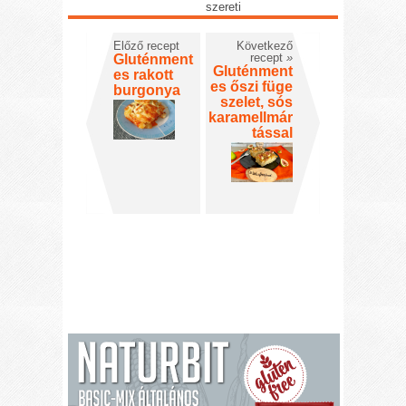
szereti
Előző recept
Következő
recept
»
Gluténment
Gluténment
es rakott
es őszi füge
burgonya
szelet, sós
karamellmár
tással