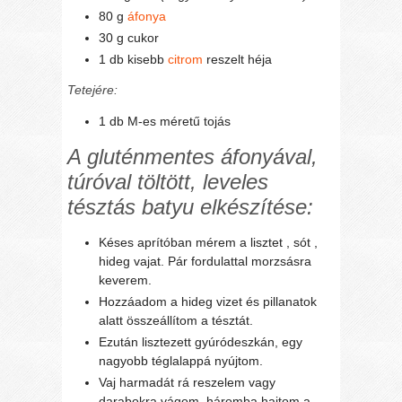
80 g
áfonya
30 g cukor
1 db kisebb
citrom
reszelt héja
Tetejére:
1 db M-es méretű tojás
A gluténmentes áfonyával,
túróval töltött, leveles
tésztás batyu elkészítése:
Késes aprítóban mérem a lisztet , sót ,
hideg vajat. Pár fordulattal morzsásra
keverem.
Hozzáadom a hideg vizet és pillanatok
alatt összeállítom a tésztát.
Ezután lisztezett gyúródeszkán, egy
nagyobb téglalappá nyújtom.
Vaj harmadát rá reszelem vagy
darabokra vágom ,háromba hajtom a