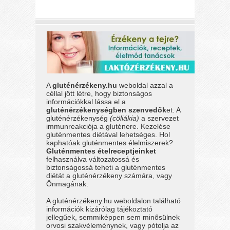
A
gluténérzékeny.hu
weboldal azzal a
céllal jött létre, hogy biztonságos
információkkal lássa el a
gluténérzékenységben szenvedők
et. A
gluténérzékenység
(cöliákia)
a szervezet
immunreakciója a gluténere. Kezelése
gluténmentes diétával lehetséges. Hol
kaphatóak gluténmentes élelmiszerek?
Gluténmentes ételreceptjeinket
felhasználva változatossá és
biztonságossá teheti a gluténmentes
diétát a gluténérzékeny számára, vagy
Önmagának.
A gluténérzékeny.hu weboldalon található
információk kizárólag tájékoztató
jellegűek, semmiképpen sem minősülnek
orvosi szakvéleménynek, vagy pótolja az