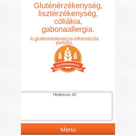
Gluténérzékenység,
lisztérzékenység,
cöliákia,
gabonaallergia.
A gluténintolerancia információs
portálja.
Hirdessen itt!
Menu