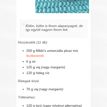
Külön, külön is finom alapanyagok, de
így együtt nagyon finom lett.
Hozzávalók (11 db):
250 g Mikló’s univerzális plusz mix
lisztkeverék
6 g só
125 g vaj
(vagy margarin)
120 g hideg víz
Rétegek közé:
70 g vaj
(vagy margarin)
Töltéséhez:
120 g túró
(vagy növényi alternatíva)