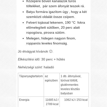
Közepére bőven kanalazok túrós
tölteléket,
pár szem áfonyát teszek rá.
Batyu formára igazítom úgy , hogy a két
szemközti oldalát össze csípem.
Felvert tojással lekenem, 190 °C fokra
előmelegített sütőben, 20 perc alatt
ropogósra, pirosra sütöm.
Melegen, hidegen nagyon finom,
roppanós leveles finomság.
Jó étvágyat kívánok
🙂
.
Elkészítési idő:
30 perc + hűtés
Nehézségi szint:
haladó
Tápanyagtartalom
az
1 db. áfonyával,
egészben
túróval töltött,
gluténmentes
leveles tésztás
batyuban
Energia
11685 kJ /
1062 kJ / 253 kcal
2789 kcal