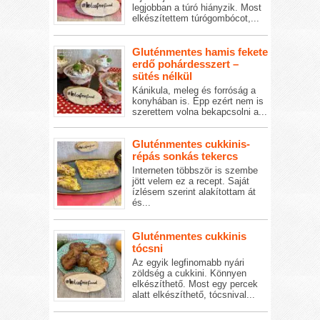
legjobban a túró hiányzik. Most
elkészítettem túrógombócot,...
Gluténmentes hamis fekete
erdő pohárdesszert –
sütés nélkül
Kánikula, meleg és forróság a
konyhában is. Épp ezért nem is
szerettem volna bekapcsolni a...
Gluténmentes cukkinis-
répás sonkás tekercs
Interneten többször is szembe
jött velem ez a recept. Saját
ízlésem szerint alakítottam át
és...
Gluténmentes cukkinis
tócsni
Az egyik legfinomabb nyári
zöldség a cukkini. Könnyen
elkészíthető. Most egy percek
alatt elkészíthető, tócsnival...