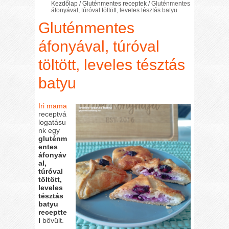
Kezdőlap
/
Gluténmentes receptek
/
Gluténmentes
áfonyával, túróval töltött, leveles tésztás batyu
Gluténmentes
áfonyával, túróval
töltött, leveles tésztás
batyu
Iri mama
receptvá
logatásu
nk egy
gluténm
entes
áfonyáv
al,
túróval
töltött,
leveles
tésztás
batyu
receptte
l
bővült.