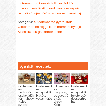
gluténmentes termékek
It's us Miklo's
universal mix lisztkeverék
ivóvíz
margarin
reggeli
só
tojás
túró
uzsonna és tízórai
vaj
Kategória:
Gluténmentes gyors ételek
,
Gluténmentes reggelik
,
Iri mama konyhája
,
Klasszikusok gluténmentesen
Ajánlott receptek:
Gluténment
Gluténment
Gluténment
Gluténment
es
es
es
es
avokádós
újragondolt
meggyes,
újragondolt
csokoládék
Rákóczi
beledobáló
feketeredő
rém, ahogy
vegán túrós
s süti,
desszertpo
Kolos
ahogy
hár
szereti
Kolos