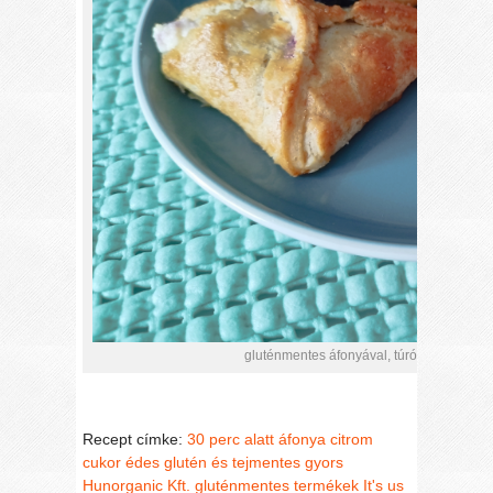
gluténmentes áfonyával, túróval töltött, le
Recept címke:
30 perc alatt
áfonya
citrom
cukor
édes
glutén és tejmentes
gyors
Hunorganic Kft. gluténmentes termékek
It's us