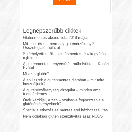
Legnépszerűbb cikkek
Gluténmentes akciós lista 2018 május
Mit ehet és mit nem egy gluténérzékeny?
Összefoglaló táblázat.
Sikérhelyettesítők – gluténmentes tészta gyúrás
rejtelmei
A gluténmentes kenyérsütés műhelytitkai – Kohári
Évától
Mi az a glutén?
Alap lisztek a gluténmentes diétában – mit mire
használjunk?
A gluténérzékenység vizsgálat – minden amit
tudni érdemes.
Örök kérdőjel, a zab – szabad-e fogyasztania a
gluténérzékenyeknek?
Speciális étkezés és mentes étel házhozszállítás
Nem cöliákiás glutén szenzitivitás azaz NCGS