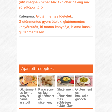
(útifűmaghéj)
Schär Mix it / Schär baking mix
só
sütőpor
túró
Kategória:
Gluténmentes főételek
,
Gluténmentes gyors ételek
,
gluténmentes
kenyérsütés
,
Iri mama konyhája
,
Klasszikusok
gluténmentesen
Ajánlott receptek:
Gluténment
Karácsonyi
Gluténment
Gluténment
es forma
csillag
es
es
kenyér
gluténment
kókuszkré
brokkolis
barna
es
mes
gnocchi
lisztből
sütemény
zöldséges
koktélrákok