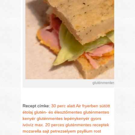
gluténmentes lepény ken
Recept címke:
30 perc alatt
Air fryerben sütött
étolaj
glutén- és élesztőmentes
gluténmentes
kenyér
gluténmentes lepénykenyér
gyors
ivóvíz
max. 20 perces gluténmentes receptek
mozarella sajt
petrezselyem
psyllium rost