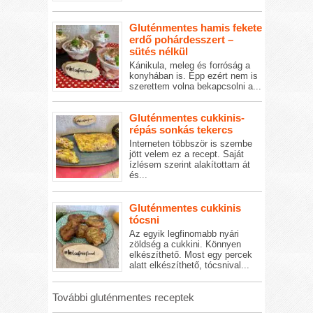
Gluténmentes hamis fekete
erdő pohárdesszert –
sütés nélkül
Kánikula, meleg és forróság a
konyhában is. Épp ezért nem is
szerettem volna bekapcsolni a...
Gluténmentes cukkinis-
répás sonkás tekercs
Interneten többször is szembe
jött velem ez a recept. Saját
ízlésem szerint alakítottam át
és...
Gluténmentes cukkinis
tócsni
Az egyik legfinomabb nyári
zöldség a cukkini. Könnyen
elkészíthető. Most egy percek
alatt elkészíthető, tócsnival...
További gluténmentes receptek