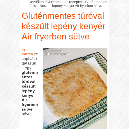
Kezdőlap
/
Gluténmentes receptek
/
Gluténmentes
túróval készült lepény kenyér Air fryerben sütve
Gluténmentes túróval
készült lepény kenyér
Air fryerben sütve
Iri
mama
re
ceptválo
gatásun
k egy
gluténm
entes
túróval
készült
lepény
kenyér
Air
fryerben
sütve
bővült.