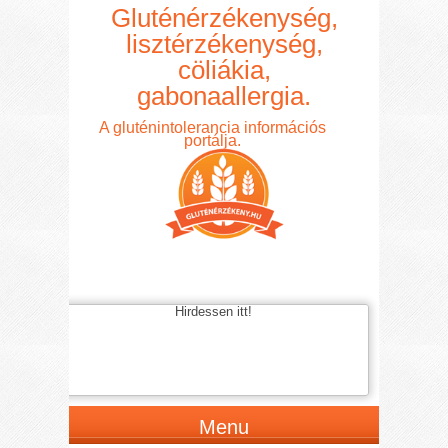
Gluténérzékenység,
lisztérzékenység,
cöliákia,
gabonaallergia.
A gluténintolerancia információs
portálja.
Hirdessen itt!
Menu