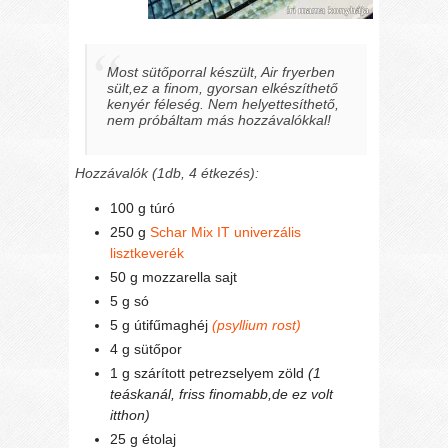
Most sütőporral készült, Air fryerben
sült,ez a finom, gyorsan elkészíthető
kenyér féleség. Nem helyettesíthető,
nem próbáltam más hozzávalókkal!
Hozzávalók (1db, 4 étkezés):
100 g túró
250 g
Schar Mix IT univerzális
lisztkeverék
50 g mozzarella sajt
5 g só
5 g útifűmaghéj
(psyllium rost)
4 g sütőpor
1 g szárított petrezselyem zöld
(1
teáskanál, friss finomabb,de ez volt
itthon)
25 g étolaj