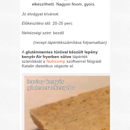
elkészíthető. Nagyon finom, gyors.
Jó étvágyat kívánok.
Előkészítési idő:
20-25 perc
Nehézségi szint:
kezdő
(recept tápértékszámítása folyam
atban)
A
gluténmentes túróval készült lepény
kenyér Air fryerben sütve
tápérték
számítását a
Nutricomp
szoftverrel Nógrádi
Katalin dietetikus végezte el.