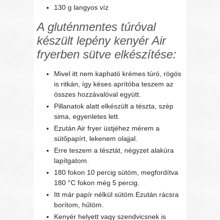
130 g langyos víz
A gluténmentes túróval
készült lepény kenyér Air
fryerben sütve elkészítése:
Mivel itt nem kapható krémes túró, rögös
is ritkán, így késes aprítóba teszem az
összes hozzávalóval együtt.
Pillanatok alatt elkészült a tészta, szép
sima, egyenletes lett.
Ezután Air fryer üstjéhez mérem a
sütőpapírt, lekenem olajjal.
Erre teszem a tésztát, négyzet alakúra
lapítgatom.
180 fokon 10 percig sütöm, megfordítva
180 °C fokon még 5 percig.
Itt már papír nélkül sütöm.Ezután rácsra
borítom, hűtöm.
Kenyér helyett vagy szendvicsnek is