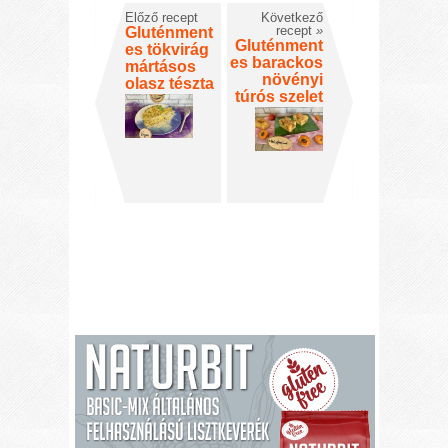
Előző recept
Következő
recept
»
Gluténment
Gluténment
es tökvirág
es barackos
mártásos
növényi
olasz tészta
túrós szelet