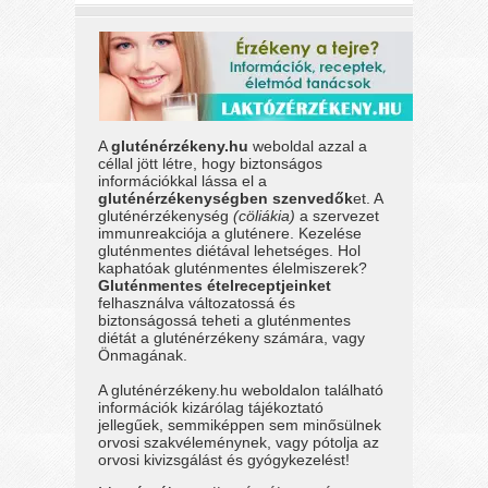
A
gluténérzékeny.hu
weboldal azzal a
céllal jött létre, hogy biztonságos
információkkal lássa el a
gluténérzékenységben szenvedők
et. A
gluténérzékenység
(cöliákia)
a szervezet
immunreakciója a gluténere. Kezelése
gluténmentes diétával lehetséges. Hol
kaphatóak gluténmentes élelmiszerek?
Gluténmentes ételreceptjeinket
felhasználva változatossá és
biztonságossá teheti a gluténmentes
diétát a gluténérzékeny számára, vagy
Önmagának.
A gluténérzékeny.hu weboldalon található
információk kizárólag tájékoztató
jellegűek, semmiképpen sem minősülnek
orvosi szakvéleménynek, vagy pótolja az
orvosi kivizsgálást és gyógykezelést!