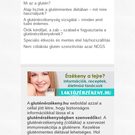
Mi az a glutén?
Alap lisztek a gluténmentes diétában – mit mire
használjunk?
A gluténérzékenység vizsgálat – minden amit
tudni érdemes.
Örök kérdőjel, a zab – szabad-e fogyasztania a
gluténérzékenyeknek?
Speciális étkezés és mentes étel házhozszállítás
Nem cöliákiás glutén szenzitivitás azaz NCGS
A
gluténérzékeny.hu
weboldal azzal a
céllal jött létre, hogy biztonságos
információkkal lássa el a
gluténérzékenységben szenvedők
et. A
gluténérzékenység
(cöliákia)
a szervezet
immunreakciója a gluténere. Kezelése
gluténmentes diétával lehetséges. Hol