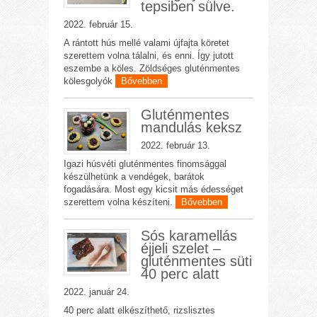
tepsiben sülve.
2022. február 15.
A rántott hús mellé valami újfajta köretet
szerettem volna tálalni, és enni. Így jutott
eszembe a köles. Zöldséges gluténmentes
kölesgolyók
Bővebben
Gluténmentes
mandulás keksz
2022. február 13.
Igazi húsvéti gluténmentes finomsággal
készülhetünk a vendégek, barátok
fogadására. Most egy kicsit más édességet
szerettem volna készíteni.
Bővebben
Sós karamellás
éjjeli szelet –
gluténmentes süti
40 perc alatt
2022. január 24.
40 perc alatt elkészíthető, rizslisztes