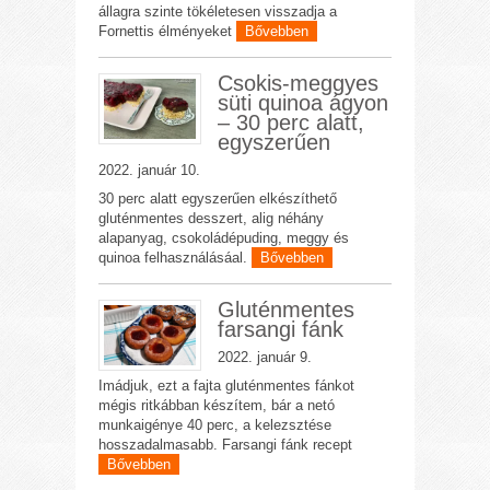
állagra szinte tökéletesen visszadja a
Fornettis élményeket
Bővebben
Csokis-meggyes
süti quinoa ágyon
– 30 perc alatt,
egyszerűen
2022. január 10.
30 perc alatt egyszerűen elkészíthető
gluténmentes desszert, alig néhány
alapanyag, csokoládépuding, meggy és
quinoa felhasználásáal.
Bővebben
Gluténmentes
farsangi fánk
2022. január 9.
Imádjuk, ezt a fajta gluténmentes fánkot
mégis ritkábban készítem, bár a netó
munkaigénye 40 perc, a kelezsztése
hosszadalmasabb. Farsangi fánk recept
Bővebben