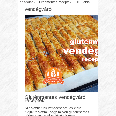
Kezdőlap
/
Gluténmentes receptek
/ 15 . oldal
vendégváró
Gluténmentes vendégváró
receptek
Szervezhetübk vendégséget, és előre
tudjuk tervezmi, hogy milyen gluténmentes
sütivel vagy nasival kínáljuk meg