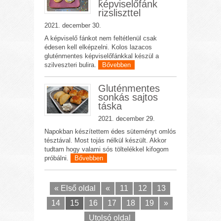
képviselőfánk
rizsliszttel
2021. december 30.
A képviselő fánkot nem feltétlenül csak
édesen kell elképzelni. Kolos lazacos
gluténmentes képviselőfánkkal készül a
szilveszteri bulira.
Bővebben
Gluténmentes
sonkás sajtos
táska
2021. december 29.
Napokban készítettem édes süteményt omlós
tésztával. Most tojás nélkül készült. Akkor
tudtam hogy valami sós töltelékkel kifogom
próbálni.
Bővebben
« Első oldal
«
11
12
13
14
15
16
17
18
19
»
Utolsó oldal