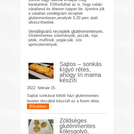
barátainkat. Előfordulhat az is, hogy valaki
váratlanul és éhesen toppan be, ilyenkor jók
a váratlan vendégváró receptek
gluténmentesen,amelyek 5-20 perc alatt
elkészíthetőek.
Vendégváró receptek gluténmentesen.
Gluténmentes sütemények, pizzák, ropi,
piték, muffinok, pogácsák, sós
aprósütemények.
Sajtos – sonkás
kígyó rétes,
ahogy Iri mama
készíti
2022. február 15.
Sajttal sonkával töltött házi gluténmentes
leveles tészából készíült ez a finom rétes.
Bővebben
Zöldséges
gluténmentes
kölesgolyó,