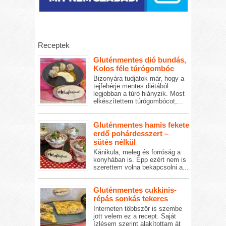
Receptek
Gluténmentes dió bundás,
Kolos féle túrógombóc
Bizonyára tudjátok már, hogy a
tejfehérje mentes diétából
legjobban a túró hiányzik. Most
elkészítettem túrógombócot,...
Gluténmentes hamis fekete
erdő pohárdesszert –
sütés nélkül
Kánikula, meleg és forróság a
konyhában is. Épp ezért nem is
szerettem volna bekapcsolni a...
Gluténmentes cukkinis-
répás sonkás tekercs
Interneten többször is szembe
jött velem ez a recept. Saját
ízlésem szerint alakítottam át