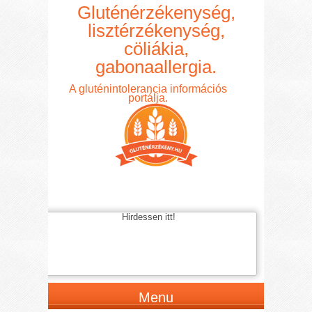
Gluténérzékenység,
lisztérzékenység,
cöliákia,
gabonaallergia.
A gluténintolerancia információs
portálja.
Hirdessen itt!
Menu