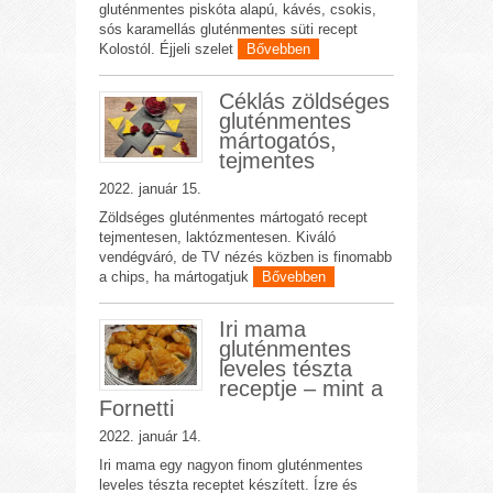
gluténmentes piskóta alapú, kávés, csokis,
sós karamellás gluténmentes süti recept
Kolostól. Éjjeli szelet
Bővebben
Céklás zöldséges
gluténmentes
mártogatós,
tejmentes
2022. január 15.
Zöldséges gluténmentes mártogató recept
tejmentesen, laktózmentesen. Kiváló
vendégváró, de TV nézés közben is finomabb
a chips, ha mártogatjuk
Bővebben
Iri mama
gluténmentes
leveles tészta
receptje – mint a
Fornetti
2022. január 14.
Iri mama egy nagyon finom gluténmentes
leveles tészta receptet készített. Ízre és