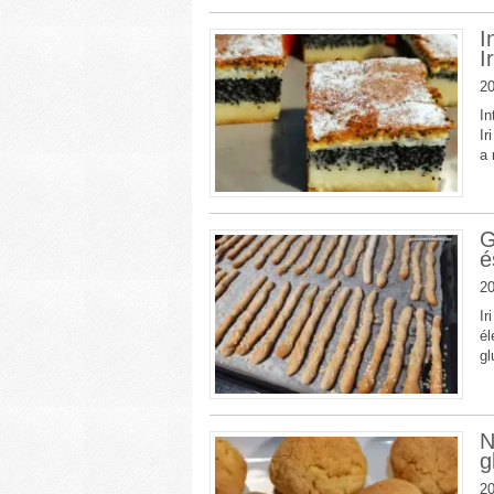
I
I
20
In
Ir
a 
G
é
20
Ir
él
gl
N
g
20