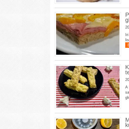
P
g
20
Ir
li
K
t
20
A 
sa
gl
M
k