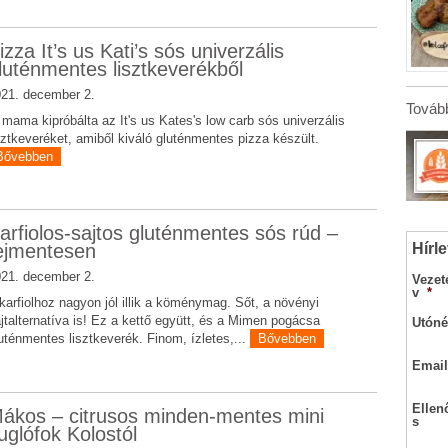
izza It’s us Kati’s sós univerzális
luténmentes lisztkeverékből
21. december 2.
Tovább
i mama kipróbálta az It's us Kates's low carb sós univerzális
sztkeveréket, amiből kiváló gluténmentes pizza készült.
Bővebben
arfiolos-sajtos gluténmentes sós rúd –
Hírle
ejmentesen
21. december 2.
Vezet
v
*
karfiolhoz nagyon jól illik a köménymag. Sőt, a növényi
jtalternatíva is! Ez a kettő együtt, és a Mimen pogácsa
Utóné
uténmentes lisztkeverék. Finom, ízletes,...
Bővebben
Email
Ellen
ákos – citrusos minden-mentes mini
s
uglófok Kolostól