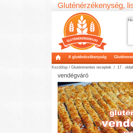
Gluténérzékenység, lis
Hir
A gluténérzékenység
Gluténmen
Kezdőlap
/
Gluténmentes receptek
/ 17 . oldal
vendégváró