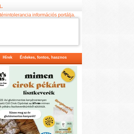
.
ténintolerancia információs portálja.
Hírek
Érdekes, fontos, hasznos