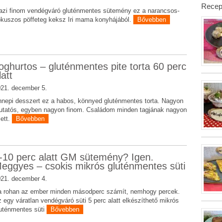
Recep
azi finom vendégváró gluténmentes sütemény ez a narancsos-
kuszos pöffeteg keksz Iri mama konyhájából.
Bővebben
oghurtos – gluténmentes pite torta 60 perc
latt
21. december 5.
nepi desszert ez a habos, könnyed gluténmentes torta. Nagyon
tatós, egyben nagyon finom. Családom minden tagjának nagyon
lett.
Bővebben
-10 perc alatt GM sütemény? Igen.
eggyes – csokis mikrós gluténmentes süti
21. december 4.
 rohan az ember minden másodperc számít, nemhogy percek.
 egy váratlan vendégváró süti 5 perc alatt elkészíthető mikrós
uténmentes süti
Bővebben