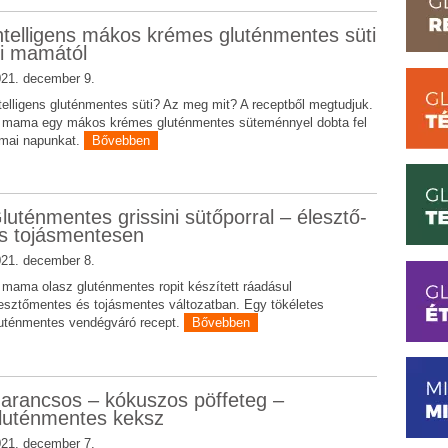
ntelligens mákos krémes gluténmentes süti
ri mamától
21. december 9.
telligens gluténmentes süti? Az meg mit? A receptből megtudjuk.
i mama egy mákos krémes gluténmentes süteménnyel dobta fel
mai napunkat.
Bővebben
luténmentes grissini sütőporral – élesztő-
s tojásmentesen
21. december 8.
i mama olasz gluténmentes ropit készített ráadásul
esztőmentes és tojásmentes változatban. Egy tökéletes
uténmentes vendégváró recept.
Bővebben
arancsos – kókuszos pöffeteg –
luténmentes keksz
21. december 7.