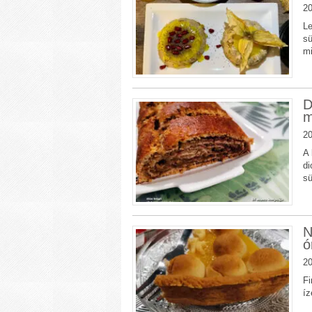
20
Le
sü
mi
D
m
20
A 
di
sü
N
ó
20
Fi
íz