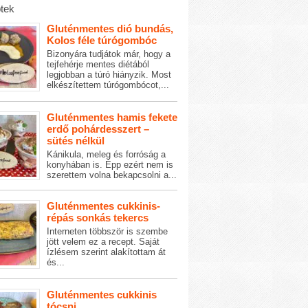
tek
Gluténmentes dió bundás,
Kolos féle túrógombóc
Bizonyára tudjátok már, hogy a
tejfehérje mentes diétából
legjobban a túró hiányzik. Most
elkészítettem túrógombócot,...
Gluténmentes hamis fekete
erdő pohárdesszert –
sütés nélkül
Kánikula, meleg és forróság a
konyhában is. Épp ezért nem is
szerettem volna bekapcsolni a...
Gluténmentes cukkinis-
répás sonkás tekercs
Interneten többször is szembe
jött velem ez a recept. Saját
ízlésem szerint alakítottam át
és...
Gluténmentes cukkinis
tócsni