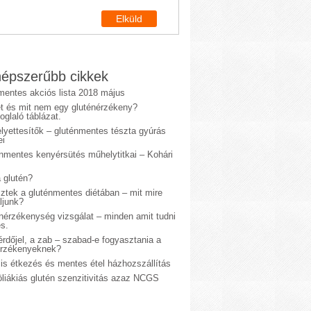
épszerűbb cikkek
mentes akciós lista 2018 május
et és mit nem egy gluténérzékeny?
glaló táblázat.
lyettesítők – gluténmentes tészta gyúrás
ei
énmentes kenyérsütés műhelytitkai – Kohári
 glutén?
sztek a gluténmentes diétában – mit mire
ljunk?
énérzékenység vizsgálat – minden amit tudni
s.
rdőjel, a zab – szabad-e fogyasztania a
érzékenyeknek?
is étkezés és mentes étel házhozszállítás
liákiás glutén szenzitivitás azaz NCGS