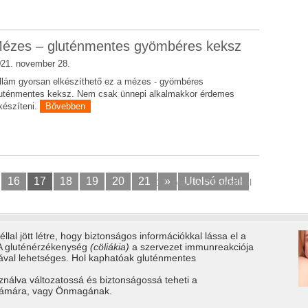
ézes – gluténmentes gyömbéres keksz
21. november 28.
llám gyorsan elkészíthető ez a mézes - gyömbéres
uténmentes keksz. Nem csak ünnepi alkalmakkor érdemes
készíteni.
Bővebben
16
17
18
19
20
21
»
Utolsó oldal
17. oldal a 23 oldalból
llal jött létre, hogy biztonságos információkkal lássa el a
 A gluténérzékenység
(cöliákia)
a szervezet immunreakciója
tával lehetséges. Hol kaphatóak gluténmentes
ználva változatossá és biztonságossá teheti a
számára, vagy Önmagának.