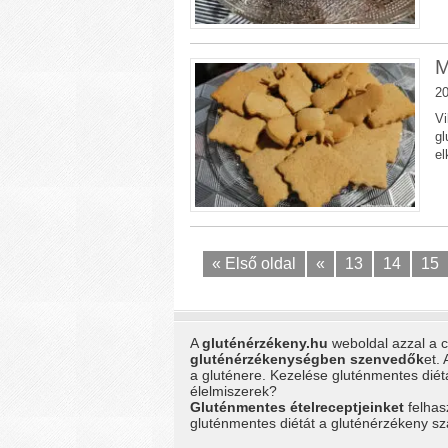
M
20
Vi
gl
el
« Első oldal
«
13
14
15
A
gluténérzékeny.hu
weboldal azzal a cé
gluténérzékenységben szenvedők
et.
a gluténere. Kezelése gluténmentes dié
élelmiszerek?
Gluténmentes ételreceptjeinket
felhas
gluténmentes diétát a gluténérzékeny 