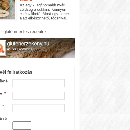
Az egyik legfinomabb nyári
zöldség a cukkini. Könnyen
elkészíthető. Most egy percek
alatt elkészíthető, tócsnival...
i gluténmentes receptek
vél feliratkozás
ékné
v
*
*
őrzé