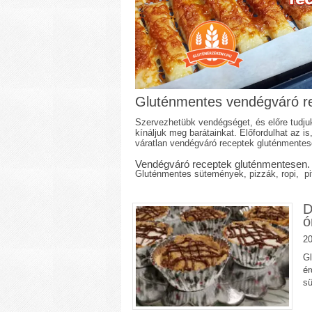
Gluténmentes vendégváró r
Szervezhetübk vendégséget, és előre tudjuk
kínáljuk meg barátainkat. Előfordulhat az is
váratlan vendégváró receptek gluténmentese
Vendégváró receptek gluténmentesen.
Gluténmentes sütemények, pizzák, ropi, pi
D
ó
20
Gl
ér
s