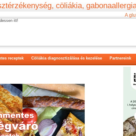
ztérzékenység, cöliákia, gabonaallergia
A glu
dessen itt!
tes receptek
Cöliákia diagnosztizálása és kezelése
Partnereink