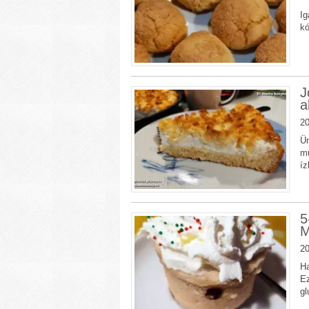
Ig
kó
J
a
20
Ün
mu
íz
5
M
20
Ha
Ez
gl