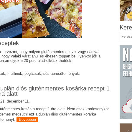
Kere
eceptek
 tervezmi, hogy milyen gluténmentes sütivel vagy nasival
, hogy valaki váratlanul és éhesen toppan be, ilyenkor jók a
n,amelyek 5-20 perc alatt elkészíthetőek.
ték, muffinok, pogácsák, sós aprósütemények.
uplán diós gluténmentes kosárka recept 1
ra alatt
21. december 11.
uténmentes kosárka recept 1 óra alatt. Nem csak karácsonykor
demes megsütni ezt a duplán diós gluténmentes korárka
üteményt.
Bővebben