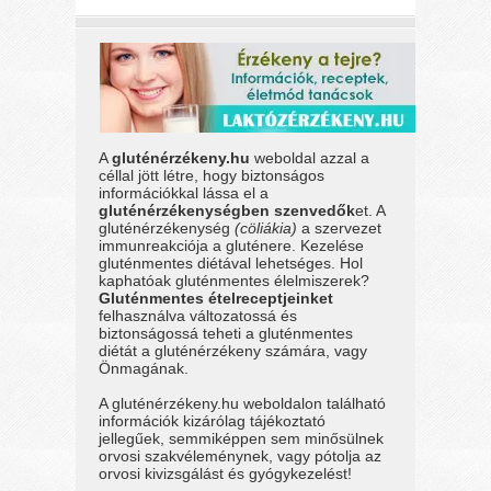
A
gluténérzékeny.hu
weboldal azzal a
céllal jött létre, hogy biztonságos
információkkal lássa el a
gluténérzékenységben szenvedők
et. A
gluténérzékenység
(cöliákia)
a szervezet
immunreakciója a gluténere. Kezelése
gluténmentes diétával lehetséges. Hol
kaphatóak gluténmentes élelmiszerek?
Gluténmentes ételreceptjeinket
felhasználva változatossá és
biztonságossá teheti a gluténmentes
diétát a gluténérzékeny számára, vagy
Önmagának.
A gluténérzékeny.hu weboldalon található
információk kizárólag tájékoztató
jellegűek, semmiképpen sem minősülnek
orvosi szakvéleménynek, vagy pótolja az
orvosi kivizsgálást és gyógykezelést!