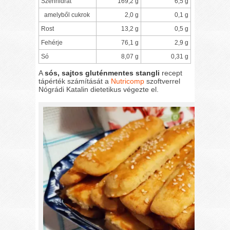
Szénhidrát
169,2 g
6,5 g
amelyből cukrok
2,0 g
0,1 g
Rost
13,2 g
0,5 g
Fehérje
76,1 g
2,9 g
Só
8,07 g
0,31 g
A
sós, sajtos gluténmentes stangli
recept
tápérték számítását a
Nutricomp
szoftverrel
Nógrádi Katalin dietetikus végezte el.