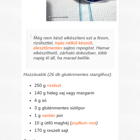
Még nem késő elkészíteni ezt a finom,
rizsliszttel,
tojás nélkül készült
,
élesztőmentes
sajtos ropogóst. Hamar
elkészíthető, zárható dobozban, több
napig él áll, ha marad belőle.
Hozzávalók (26 db gluténmentes stanglihoz):
250 g
rizsliszt
140 g hideg vaj vagy margarin
4 g só
3 g gluténmentes sütőpor
1 g
xantán
por
10 g útifű maghéj
(
psyllium rost
)
170 g reszelt sajt