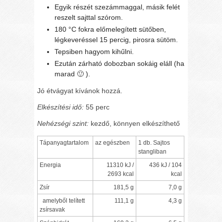
Egyik részét szezámmaggal, másik felét
reszelt sajttal szórom.
180 °C fokra előmelegített sütőben,
légkeveréssel 15 percig, pirosra sütöm.
Tepsiben hagyom kihűlni.
Ezután zárható dobozban sokáig eláll (ha
marad 🙂 ).
Jó étvágyat kívánok hozzá.
Elkészítési idő:
55 perc
Nehézségi szint:
kezdő, könnyen elkészíthető
Tápanyagtartalom
az egészben
1 db. Sajtos
stangliban
Energia
11310 kJ /
436 kJ / 104
2693 kcal
kcal
Zsír
181,5 g
7,0 g
amelyből telített
111,1 g
4,3 g
zsírsavak