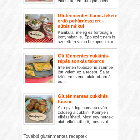
elkészítettem túrógombócot,...
Gluténmentes hamis fekete
erdő pohárdesszert –
sütés nélkül
Kánikula, meleg és forróság a
konyhában is. Épp ezért nem is
szerettem volna bekapcsolni a...
Gluténmentes cukkinis-
répás sonkás tekercs
Interneten többször is szembe
jött velem ez a recept. Saját
ízlésem szerint alakítottam át
és...
Gluténmentes cukkinis
tócsni
Az egyik legfinomabb nyári
zöldség a cukkini. Könnyen
elkészíthető. Most egy percek
alatt elkészíthető, tócsnival...
További gluténmentes receptek