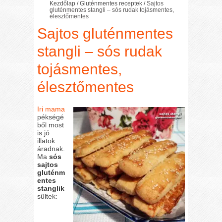
Kezdőlap
/
Gluténmentes receptek
/
Sajtos
gluténmentes stangli – sós rudak tojásmentes,
élesztőmentes
Sajtos gluténmentes
stangli – sós rudak
tojásmentes,
élesztőmentes
Iri mama
pékségé
ből most
is jó
illatok
áradnak.
Ma
sós
sajtos
gluténm
entes
stanglik
sültek: