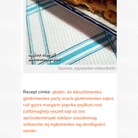
Gyorsan, egyszerűen elkészíthető rizslisztes gl
Recept címke:
glutén- és élesztőmentes
gluténmentes party snack
gluténmentes sajtos
rúd
gyors
margarin
paprika
psyllium rost
(útifűmaghéj)
reszelt sajt
só
sós
aprósütemények
sütőpor
szezámmag
szilveszter
tej
tojásmentes
vaj
vendégváró
xantán