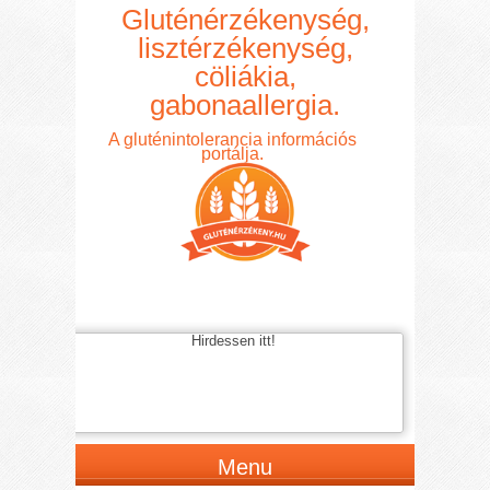
Gluténérzékenység,
lisztérzékenység,
cöliákia,
gabonaallergia.
A gluténintolerancia információs
portálja.
Hirdessen itt!
Menu