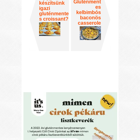
Gluténment
készítsünk
es
igazi
kelbimbós
gluténmente
baconös
s croissant?
casserole