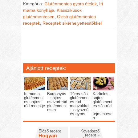
Kategória:
Gluténmentes gyors ételek
,
Iri
mama konyhája
,
Klasszikusok
gluténmentesen
,
Olcsó gluténmentes
receptek
,
Receptek sikérhelyettesítőkkel
Ajánlott receptek:
Iri mama
Burgonyás
Túrós sós
Karfiolos-
gluténment
– sajtos
gluténment
sajtos
es sajtos
csavart rúd
es rúd
gluténment
rúd receptje
gluténment
magvakkal
es sós rúd
esen
– egyszeű
–
és gyors
tejmentese
n
Előző recept
Következő
recept
»
Hogyan