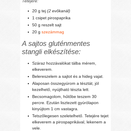
Tetejére:
20 g tej
(2 evőkanál)
1 csipet pirospaprika
50 g reszelt sajt
20 g
szezámmag
A sajtos gluténmentes
stangli elkészítése:
Száraz hozzávalókat tálba mérem,
elkeverem.
Belereszelem a sajtot és a hideg vajat.
Alaposan összegyúrom a tésztát, jól
kezelhető, nyújtható tészta lett.
Becsomagolom, hűtőbe teszem 30
percre. Ezután lisztezett gyúrólapon
kinyújtom 1 cm vastagra.
Tetszőlegesen szeletelhető. Tetejére tejet
elkeverem a pirospaprikával, lekenem a
vele.