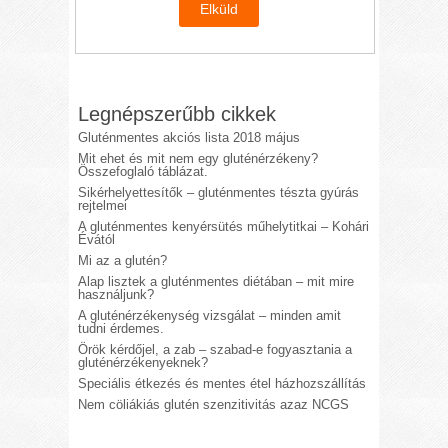
Legnépszerűbb cikkek
Gluténmentes akciós lista 2018 május
Mit ehet és mit nem egy gluténérzékeny?
Összefoglaló táblázat.
Sikérhelyettesítők – gluténmentes tészta gyúrás
rejtelmei
A gluténmentes kenyérsütés műhelytitkai – Kohári
Évától
Mi az a glutén?
Alap lisztek a gluténmentes diétában – mit mire
használjunk?
A gluténérzékenység vizsgálat – minden amit
tudni érdemes.
Örök kérdőjel, a zab – szabad-e fogyasztania a
gluténérzékenyeknek?
Speciális étkezés és mentes étel házhozszállítás
Nem cöliákiás glutén szenzitivitás azaz NCGS