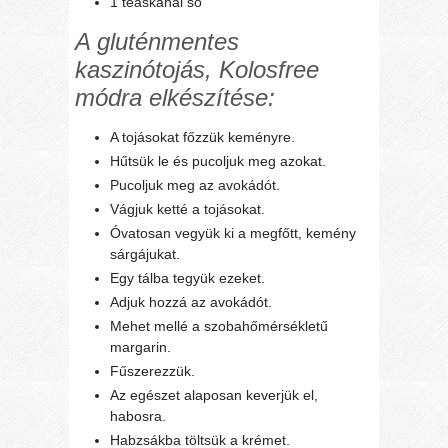
1 teáskanál só
A gluténmentes
kaszinótojás, Kolosfree
módra elkészítése:
A tojásokat főzzük keményre.
Hűtsük le és pucoljuk meg azokat.
Pucoljuk meg az avokádót.
Vágjuk ketté a tojásokat.
Óvatosan vegyük ki a megfőtt, kemény
sárgájukat.
Egy tálba tegyük ezeket.
Adjuk hozzá az avokádót.
Mehet mellé a szobahőmérsékletű
margarin.
Fűszerezzük.
Az egészet alaposan keverjük el,
habosra.
Habzsákba töltsük a krémet.