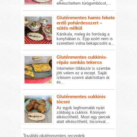
elkészítettem túrógombócot,...
Gluténmentes hamis fekete
erdő pohárdesszert –
sütés nélkül
Kánikula, meleg és forróság a
konyhában is. Épp ezért nem is
szerettem volna bekapcsolni a...
Gluténmentes cukkinis-
répás sonkás tekercs
Interneten többször is szembe
jött velem ez a recept. Saját
ízlésem szerint alakítottam át
és...
Gluténmentes cukkinis
tócsni
Az egyik legfinomabb nyári
zöldség a cukkini. Könnyen
elkészíthető. Most egy percek
alatt elkészíthető, tócsnival...
További gluténmentes receptek