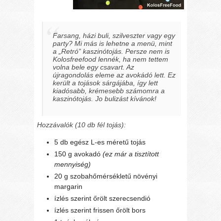
Farsang, házi buli, szilveszter vagy egy
party? Mi más is lehetne a menü, mint
a „Retró” kaszinótojás. Persze nem is
Kolosfreefood lennék, ha nem tettem
volna bele egy csavart. Az
újragondolás eleme az avokádó lett. Ez
került a tojások sárgájába, így lett
kiadósabb, krémesebb számomra a
kaszinótojás. Jo bulizást kívánok!
Hozzávalók (10 db fél tojás):
5 db egész L-es méretű tojás
150 g avokadó
(ez már a tisztított
mennyiség)
20 g szobahőmérsékletű növényi
margarin
ízlés szerint őrölt szerecsendió
ízlés szerint frissen őrölt bors