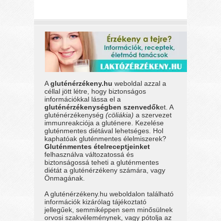
A
gluténérzékeny.hu
weboldal azzal a
céllal jött létre, hogy biztonságos
információkkal lássa el a
gluténérzékenységben szenvedők
et. A
gluténérzékenység
(cöliákia)
a szervezet
immunreakciója a gluténere. Kezelése
gluténmentes diétával lehetséges. Hol
kaphatóak gluténmentes élelmiszerek?
Gluténmentes ételreceptjeinket
felhasználva változatossá és
biztonságossá teheti a gluténmentes
diétát a gluténérzékeny számára, vagy
Önmagának.
A gluténérzékeny.hu weboldalon található
információk kizárólag tájékoztató
jellegűek, semmiképpen sem minősülnek
orvosi szakvéleménynek, vagy pótolja az