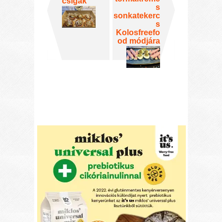
csigák
s
sonkatekerc
s
Kolosfreefo
od módjára