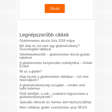
Legnépszerűbb cikkek
Gluténmentes akciós lista 2018 május
Mit ehet és mit nem egy gluténérzékeny?
Összefoglaló táblázat.
Sikérhelyettesítők – gluténmentes tészta gyúrás
rejtelmei
A gluténmentes kenyérsütés műhelytitkai – Kohári
Évától
Mi az a glutén?
Alap lisztek a gluténmentes diétában – mit mire
használjunk?
A gluténérzékenység vizsgálat – minden amit
tudni érdemes.
Örök kérdőjel, a zab – szabad-e fogyasztania a
gluténérzékenyeknek?
Speciális étkezés és mentes étel házhozszállítás
Nem cöliákiás glutén szenzitivitás azaz NCGS