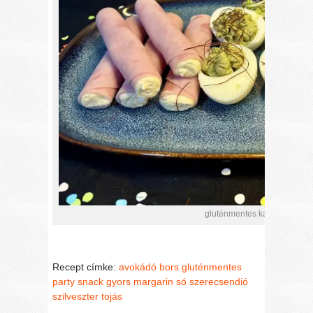
gluténmentes kaszinótojás 
Recept címke:
avokádó
bors
gluténmentes
party snack
gyors
margarin
só
szerecsendió
szilveszter
tojás