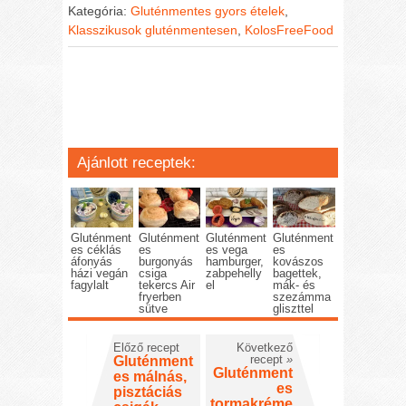
Kategória:
Gluténmentes gyors ételek
,
Klasszikusok gluténmentesen
,
KolosFreeFood
Ajánlott receptek:
Gluténment
Gluténment
Gluténment
Gluténment
es céklás
es
es vega
es
áfonyás
burgonyás
hamburger,
kovászos
házi vegán
csiga
zabpehelly
bagettek,
fagylalt
tekercs Air
el
mák- és
fryerben
szezámma
sütve
gliszttel
Előző recept
Következő
recept
»
Gluténment
Gluténment
es málnás,
es
pisztáciás
tormakréme