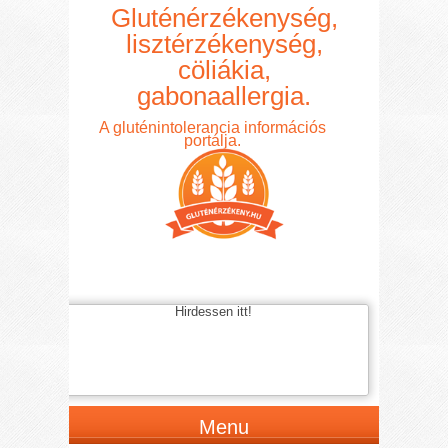
Gluténérzékenység,
lisztérzékenység,
cöliákia,
gabonaallergia.
A gluténintolerancia információs
portálja.
Hirdessen itt!
Menu