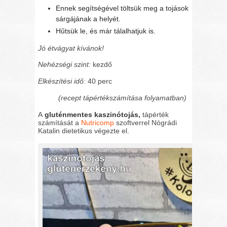
Ennek segítségével töltsük meg a tojások
sárgájának a helyét.
Hűtsük le, és már tálalhatjuk is.
Jó étvágyat kívánok!
Nehézségi szint:
kezdő
Elkészítési idő:
40 perc
(recept tápértékszámítása folyamatban)
A
gluténmentes kaszinótojás,
tápérték
számítását a
Nutricomp
szoftverrel Nógrádi
Katalin dietetikus végezte el.