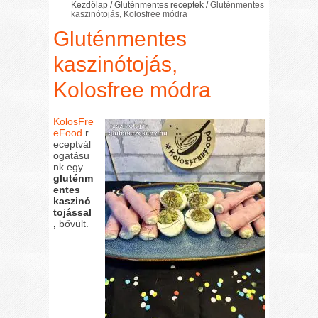
Kezdőlap
/
Gluténmentes receptek
/
Gluténmentes
kaszinótojás, Kolosfree módra
Gluténmentes
kaszinótojás,
Kolosfree módra
KolosFre
eFood
r
eceptvál
ogatásu
nk egy
gluténm
entes
kaszinó
tojással
,
bővült.