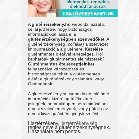
A
gluténérzékeny.hu
weboldal azzal a
céllal jött létre, hogy biztonságos
információkkal lássa el a
gluténérzékenységben szenvedők
et. A
gluténérzékenység
(cöliákia)
a szervezet
immunreakciója a gluténere. Kezelése
gluténmentes diétával lehetséges. Hol
kaphatóak gluténmentes élelmiszerek?
Gluténmentes ételreceptjeinket
felhasználva változatossá és
biztonságossá teheti a gluténmentes
diétát a gluténérzékeny számára, vagy
Önmagának.
A gluténérzékeny.hu weboldalon található
információk kizárólag tájékoztató
jellegűek, semmiképpen sem minősülnek
orvosi szakvéleménynek, vagy pótolja az
orvosi kivizsgálást és gyógykezelést!
Lisztérzékeny,
lisztérzékenység
:
régies neve a gluténérzékenységnek.
Használata nem pontos.