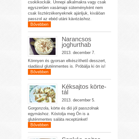
csokikockák. Ünnepi alkalmakra vagy csak
egyszerűen vasárnapi süteményként nem
csak lisztérzékenyeknek ajánljuk, kiválóan
passzol az ebéd utáni kávézáshoz.
Bővebben
Narancsos
joghurthab
2013. december 7.
Könnyen és gyorsan elkészíthető desszert,
ráadásul gluténmentes is. Próbálja ki ön is!
Bővebben
Kéksajtos körte-
tál
2013. december 5.
Gorgonzola, körte és dió jól passzolnak
egymáshoz. Kóstolja meg Ön is a
gluténmentes saláta receptünket!
Bővebben