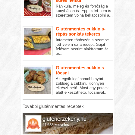
sütés nélkül
Kánikula, meleg és forróság a
konyhában is. Épp ezért nem is
szerettem volna bekapcsolni a...
Gluténmentes cukkinis-
répás sonkás tekercs
Interneten többször is szembe
jött velem ez a recept. Saját
ízlésem szerint alakítottam át
és...
Gluténmentes cukkinis
tócsni
Az egyik legfinomabb nyári
zöldség a cukkini. Könnyen
elkészíthető. Most egy percek
alatt elkészíthető, tócsnival...
További gluténmentes receptek