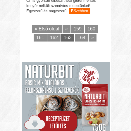
Ön is gyorsan elkészíthető gluténmentes
kenyér nélküli szendvics receptünket!
Egyszerű és nagyszerű.
Bővebben
« Első oldal
«
159
160
161
162
163
164
»