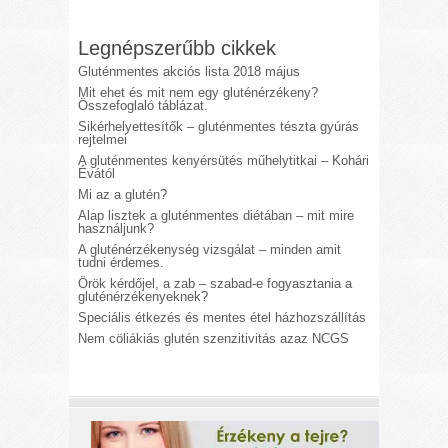
Legnépszerűbb cikkek
Gluténmentes akciós lista 2018 május
Mit ehet és mit nem egy gluténérzékeny?
Összefoglaló táblázat.
Sikérhelyettesítők – gluténmentes tészta gyúrás
rejtelmei
A gluténmentes kenyérsütés műhelytitkai – Kohári
Évától
Mi az a glutén?
Alap lisztek a gluténmentes diétában – mit mire
használjunk?
A gluténérzékenység vizsgálat – minden amit
tudni érdemes.
Örök kérdőjel, a zab – szabad-e fogyasztania a
gluténérzékenyeknek?
Speciális étkezés és mentes étel házhozszállítás
Nem cöliákiás glutén szenzitivitás azaz NCGS