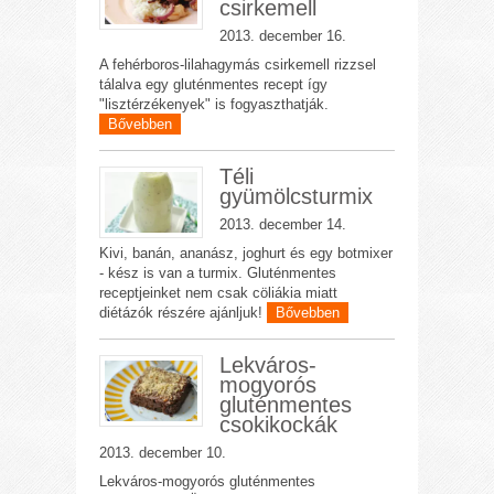
csirkemell
2013. december 16.
A fehérboros-lilahagymás csirkemell rizzsel
tálalva egy gluténmentes recept így
"lisztérzékenyek" is fogyaszthatják.
Bővebben
Téli
gyümölcsturmix
2013. december 14.
Kivi, banán, ananász, joghurt és egy botmixer
- kész is van a turmix. Gluténmentes
receptjeinket nem csak cöliákia miatt
diétázók részére ajánljuk!
Bővebben
Lekváros-
mogyorós
gluténmentes
csokikockák
2013. december 10.
Lekváros-mogyorós gluténmentes