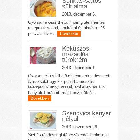
Sonkás-sajtos
sült alma
2013. december 3.
Gyorsan elkészíthető, finom gluténmentes
receptünk sajttal, sonkával és almával. 25
perc alatt kész.
Bővebben
Kókuszos-
mazsolás
túrókrém
2013. december 1.
Gyorsan elkészíthető gluténmentes desszert.
A mazsolát egy kis pohárba tesszük,
felengedjük annyi vízzel, ami ellepi és állni
hagyjuk 1 órán át, majd leszűrjük és...
Bővebben
Szendvics kenyér
nélkül
2013. november 26.
Siet és ráadásul gluténérzékeny? Próbálja ki