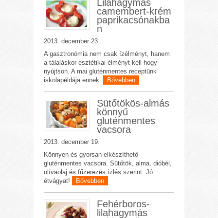
Lilahagymás
camembert-krém
paprikacsónakba
n
2013. december 23.
A gasztronómia nem csak ízélményt, hanem
a tálaláskor esztétikai élményt kell hogy
nyújtson. A mai gluténmentes receptünk
iskolapéldája ennek.
Bővebben
Sütőtökös-almás
könnyű
gluténmentes
vacsora
2013. december 19.
Könnyen és gyorsan elkészíthető
gluténmentes vacsora. Sütőtök, alma, dióbél,
olívaolaj és fűzerezés ízlés szerint. Jó
étvágyat!
Bővebben
Fehérboros-
lilahagymás