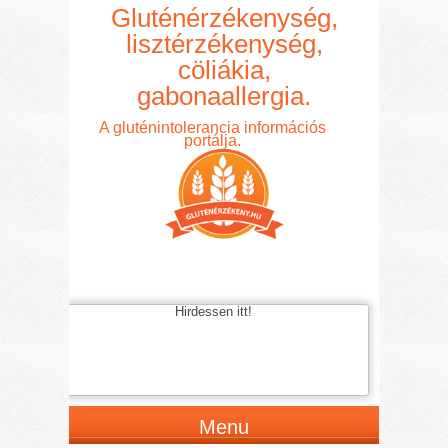
Gluténérzékenység,
lisztérzékenység,
cöliákia,
gabonaallergia.
A gluténintolerancia információs
portálja.
Hirdessen itt!
Menu