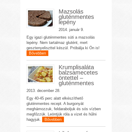
Mazsolás
gluténmentes
lepény
2014. január 9.
Egy igazi gluténmentes süti a mazsolás
lepény. Nem tartalmaz glutént, mert
gesztenyeliszttel készül. Próbálja ki Ön is!
Bővebben
Krumplisaláta
balzsamecetes
öntettel –
gluténmentes
2013. december 28.
Egy 40-45 perc alatt elkészíthető
gluténmentes recept. A burgonyát
meghámozzuk, feldaraboljuk és sós vízben
megfőzzük. Leöntjük róla a vizet és hűlni
hagyjuk.
Bővebben