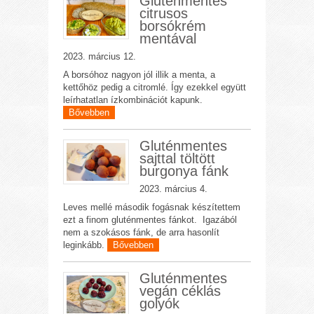
Gluténmentes
citrusos
borsókrém
mentával
2023. március 12.
A borsóhoz nagyon jól illik a menta, a
kettőhöz pedig a citromlé. Így ezekkel együtt
leírhatatlan ízkombinációt kapunk.
Bővebben
Gluténmentes
sajttal töltött
burgonya fánk
2023. március 4.
Leves mellé második fogásnak készítettem
ezt a finom gluténmentes fánkot. Igazából
nem a szokásos fánk, de arra hasonlít
leginkább.
Bővebben
Gluténmentes
vegán céklás
golyók