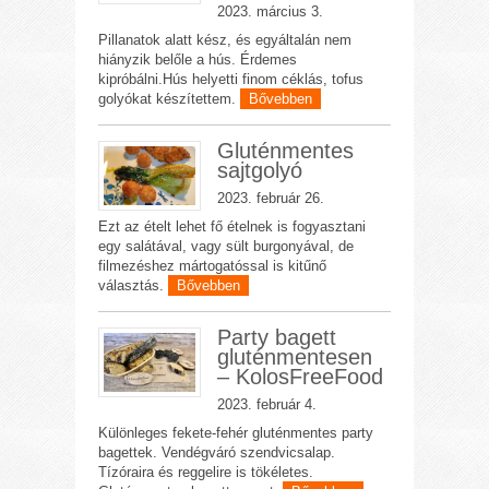
2023. március 3.
Pillanatok alatt kész, és egyáltalán nem
hiányzik belőle a hús. Érdemes
kipróbálni.Hús helyetti finom céklás, tofus
golyókat készítettem.
Bővebben
Gluténmentes
sajtgolyó
2023. február 26.
Ezt az ételt lehet fő ételnek is fogyasztani
egy salátával, vagy sült burgonyával, de
filmezéshez mártogatóssal is kitűnő
választás.
Bővebben
Party bagett
gluténmentesen
– KolosFreeFood
2023. február 4.
Különleges fekete-fehér gluténmentes party
bagettek. Vendégváró szendvicsalap.
Tízóraira és reggelire is tökéletes.