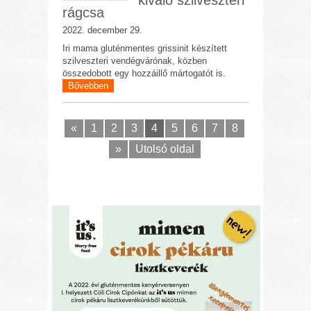
rágcsa
2022. december 29.
Iri mama gluténmentes grissinit készített
szilveszteri vendégvárónak, közben
összedobott egy hozzáillő mártogatót is.
Bővebben
«
1
2
3
4
5
6
7
8
»
Utolsó oldal