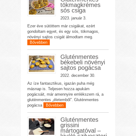
tökmagkrémes
sós csiga
2023. január 3.
Ezer éve sütöttem már csigákat, ezért
gondoltam egyet, és egy sós, tökmagos,
növényi sajtos csigát álmodtam meg.
Bővebben
Gluténmentes
békebeli növényi
sajtos pogácsa
2022. december 30.
Az íze fantasztikus, igazán puha még
másnap is. Teljesen hozza apukám
pogácsáit, már amennyire emlékszem rá, a
gluténmentes „életemből”. Gluténmentes
pogácsa
Bővebben
Gluténmentes
grissini
mártogatóval –
kiváló szilveszteri