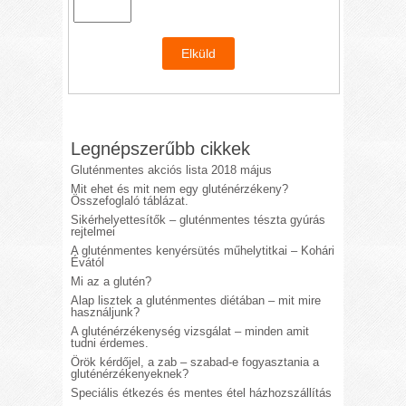
Legnépszerűbb cikkek
Gluténmentes akciós lista 2018 május
Mit ehet és mit nem egy gluténérzékeny?
Összefoglaló táblázat.
Sikérhelyettesítők – gluténmentes tészta gyúrás
rejtelmei
A gluténmentes kenyérsütés műhelytitkai – Kohári
Évától
Mi az a glutén?
Alap lisztek a gluténmentes diétában – mit mire
használjunk?
A gluténérzékenység vizsgálat – minden amit
tudni érdemes.
Örök kérdőjel, a zab – szabad-e fogyasztania a
gluténérzékenyeknek?
Speciális étkezés és mentes étel házhozszállítás