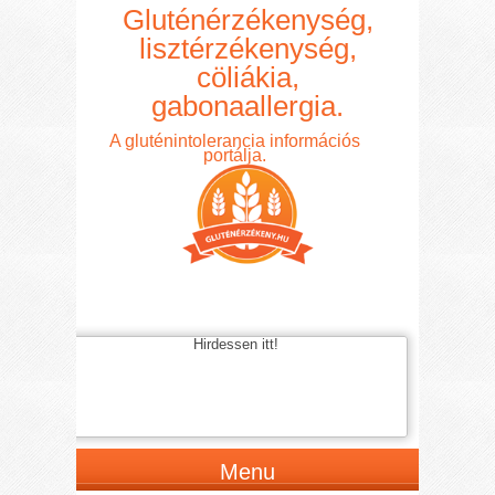
Gluténérzékenység,
lisztérzékenység,
cöliákia,
gabonaallergia.
A gluténintolerancia információs
portálja.
Hirdessen itt!
Menu