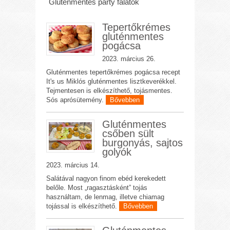
Gluténmentes party falatok
Tepertőkrémes
gluténmentes
pogácsa
2023. március 26.
Gluténmentes tepertőkrémes pogácsa recept
It's us Miklós gluténmentes lisztkeverékkel.
Tejmentesen is elkészíthető, tojásmentes.
Sós aprósütemény.
Bővebben
Gluténmentes
csőben sült
burgonyás, sajtos
golyók
2023. március 14.
Salátával nagyon finom ebéd kerekedett
belőle. Most „ragasztásként” tojás
használtam, de lenmag, illetve chiamag
tojással is elkészíthető.
Bővebben