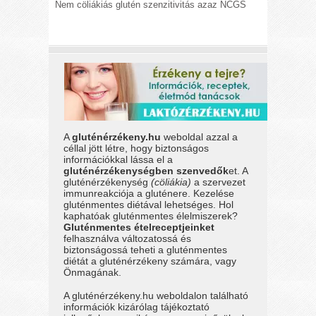
Nem cöliákiás glutén szenzitivitás azaz NCGS
A
gluténérzékeny.hu
weboldal azzal a
céllal jött létre, hogy biztonságos
információkkal lássa el a
gluténérzékenységben szenvedők
et. A
gluténérzékenység
(cöliákia)
a szervezet
immunreakciója a gluténere. Kezelése
gluténmentes diétával lehetséges. Hol
kaphatóak gluténmentes élelmiszerek?
Gluténmentes ételreceptjeinket
felhasználva változatossá és
biztonságossá teheti a gluténmentes
diétát a gluténérzékeny számára, vagy
Önmagának.
A gluténérzékeny.hu weboldalon található
információk kizárólag tájékoztató