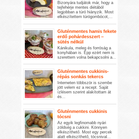
Bizonyára tudjátok már, hogy a
tejfehérje mentes diétából
legjobban a túró hiányzik. Most
elkészítettem túrógombócot,...
Gluténmentes hamis fekete
erdő pohárdesszert –
sütés nélkül
Kánikula, meleg és forróság a
konyhában is. Épp ezért nem is
szerettem volna bekapcsolni a...
Gluténmentes cukkinis-
répás sonkás tekercs
Interneten többször is szembe
jött velem ez a recept. Saját
ízlésem szerint alakítottam át
és...
Gluténmentes cukkinis
tócsni
Az egyik legfinomabb nyári
zöldség a cukkini. Könnyen
elkészíthető. Most egy percek
alatt elkészíthető, tócsnival...