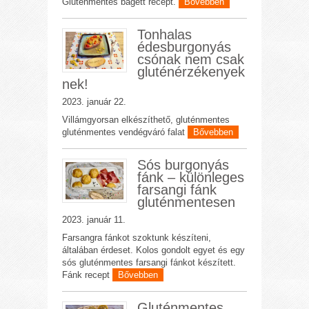
Gluténmentes bagett recept.
Bővebben
Tonhalas
édesburgonyás
csónak nem csak
gluténérzékenyek
nek!
2023. január 22.
Villámgyorsan elkészíthető, gluténmentes
gluténmentes vendégváró falat
Bővebben
Sós burgonyás
fánk – különleges
farsangi fánk
gluténmentesen
2023. január 11.
Farsangra fánkot szoktunk készíteni,
általában érdeset. Kolos gondolt egyet és egy
sós gluténmentes farsangi fánkot készített.
Fánk recept
Bővebben
Gluténmentes