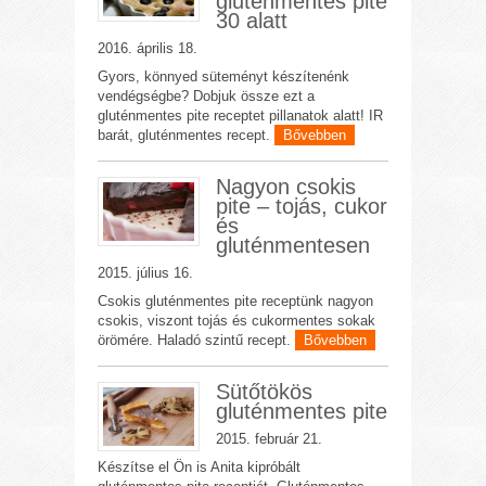
gluténmentes pite
30 alatt
2016. április 18.
Gyors, könnyed süteményt készítenénk
vendégségbe? Dobjuk össze ezt a
gluténmentes pite receptet pillanatok alatt! IR
barát, gluténmentes recept.
Bővebben
Nagyon csokis
pite – tojás, cukor
és
gluténmentesen
2015. július 16.
Csokis gluténmentes pite receptünk nagyon
csokis, viszont tojás és cukormentes sokak
örömére. Haladó szintű recept.
Bővebben
Sütőtökös
gluténmentes pite
2015. február 21.
Készítse el Ön is Anita kipróbált