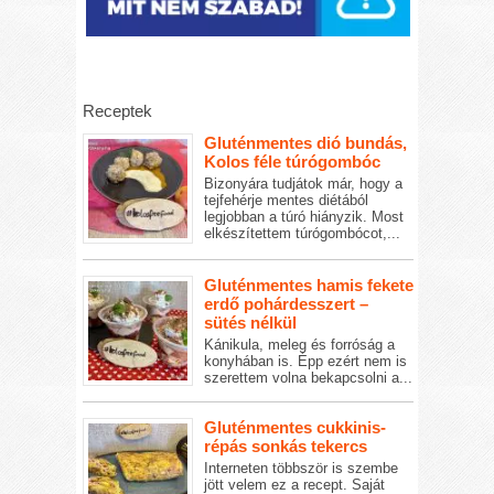
Receptek
Gluténmentes dió bundás,
Kolos féle túrógombóc
Bizonyára tudjátok már, hogy a
tejfehérje mentes diétából
legjobban a túró hiányzik. Most
elkészítettem túrógombócot,...
Gluténmentes hamis fekete
erdő pohárdesszert –
sütés nélkül
Kánikula, meleg és forróság a
konyhában is. Épp ezért nem is
szerettem volna bekapcsolni a...
Gluténmentes cukkinis-
répás sonkás tekercs
Interneten többször is szembe
jött velem ez a recept. Saját