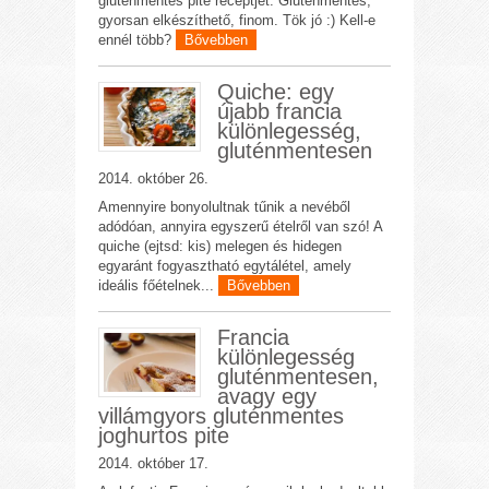
gluténmentes pite receptjét. Gluténmentes,
gyorsan elkészíthető, finom. Tök jó :) Kell-e
ennél több?
Bővebben
Quiche: egy
újabb francia
különlegesség,
gluténmentesen
2014. október 26.
Amennyire bonyolultnak tűnik a nevéből
adódóan, annyira egyszerű ételről van szó! A
quiche (ejtsd: kis) melegen és hidegen
egyaránt fogyasztható egytálétel, amely
ideális főételnek...
Bővebben
Francia
különlegesség
gluténmentesen,
avagy egy
villámgyors gluténmentes
joghurtos pite
2014. október 17.