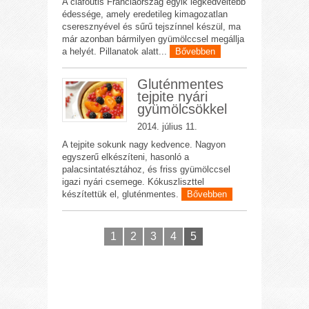
A clafoutis Franciaország egyik legkedveltebb
édessége, amely eredetileg kimagozatlan
cseresznyével és sűrű tejszínnel készül, ma
már azonban bármilyen gyümölccsel megállja
a helyét. Pillanatok alatt...
Bővebben
Gluténmentes
tejpite nyári
gyümölcsökkel
2014. július 11.
A tejpite sokunk nagy kedvence. Nagyon
egyszerű elkészíteni, hasonló a
palacsintatésztához, és friss gyümölccsel
igazi nyári csemege. Kókuszliszttel
készítettük el, gluténmentes.
Bővebben
1
2
3
4
5