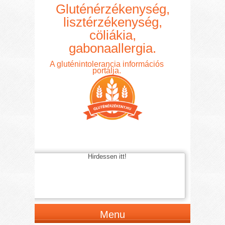
Gluténérzékenység,
lisztérzékenység,
cöliákia,
gabonaallergia.
A gluténintolerancia információs
portálja.
Hirdessen itt!
Menu