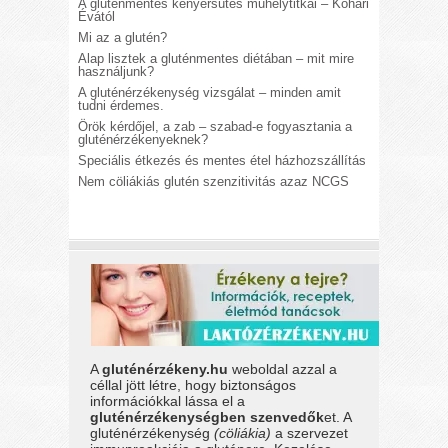
A gluténmentes kenyérsütés műhelytitkai – Kohári
Évától
Mi az a glutén?
Alap lisztek a gluténmentes diétában – mit mire
használjunk?
A gluténérzékenység vizsgálat – minden amit
tudni érdemes.
Örök kérdőjel, a zab – szabad-e fogyasztania a
gluténérzékenyeknek?
Speciális étkezés és mentes étel házhozszállítás
Nem cöliákiás glutén szenzitivitás azaz NCGS
A
gluténérzékeny.hu
weboldal azzal a
céllal jött létre, hogy biztonságos
információkkal lássa el a
gluténérzékenységben szenvedők
et. A
gluténérzékenység
(cöliákia)
a szervezet