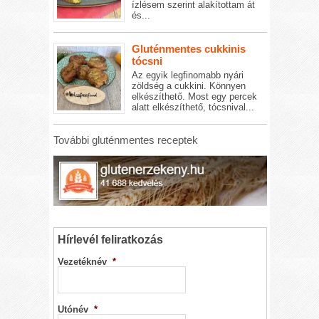
ízlésem szerint alakítottam át
és...
Gluténmentes cukkinis
tócsni
Az egyik legfinomabb nyári
zöldség a cukkini. Könnyen
elkészíthető. Most egy percek
alatt elkészíthető, tócsnival...
További gluténmentes receptek
Hírlevél feliratkozás
Vezetéknév
*
Utónév
*