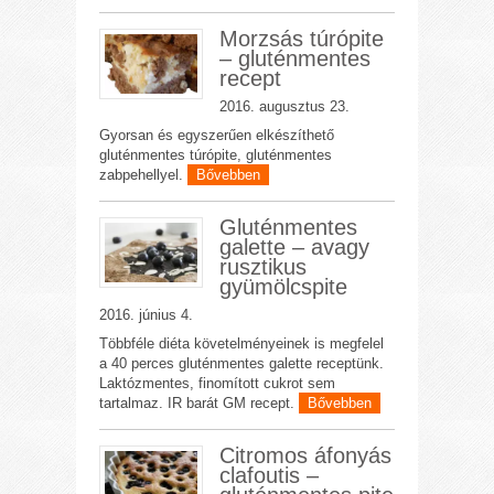
Morzsás túrópite
– gluténmentes
recept
2016. augusztus 23.
Gyorsan és egyszerűen elkészíthető
gluténmentes túrópite, gluténmentes
zabpehellyel.
Bővebben
Gluténmentes
galette – avagy
rusztikus
gyümölcspite
2016. június 4.
Többféle diéta követelményeinek is megfelel
a 40 perces gluténmentes galette receptünk.
Laktózmentes, finomított cukrot sem
tartalmaz. IR barát GM recept.
Bővebben
Citromos áfonyás
clafoutis –