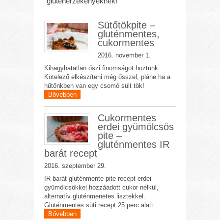
gluténérzékenyeknek!
Sütőtökpite –
gluténmentes,
cukormentes
2016. november 1.
Kihagyhatatlan őszi finomságot hoztunk.
Kötelező elkészíteni még ősszel, pláne ha a
hűtőnkben van egy csomó sült tök!
Bővebben
Cukormentes
erdei gyümölcsös
pite –
gluténmentes IR
barát recept
2016. szeptember 29.
IR barát gluténmente pite recept erdei
gyümölcsökkel hozzáadott cukor nélkül,
alternatív gluténmenetes lisztekkel.
Gluténmentes süti recept 25 perc alatt.
Bővebben