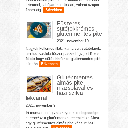
krémmel, fahéjas ízesítéssel, valami szuper
finomság.
Bővebben
Fűszeres
sütőtökkrémes
gluténmentes pite
2021. november 10.
Nagyok kellemes illata van a sűlt sütőtöknek,
amihez sokféle fűszer paszsol így jött Kolos
ötlete hogy sütőtökkrémes gluténmentes pitét
süssön
Bővebben
Gluténmentes
almás pite
mazsolával és
házi szilva
lekvárral
2021. november 9.
Iri mama mindíg valamilyen különlegességet
csempész a gluténmentes receptjeibe. Most
egy gluténmentes almás pite készült házi