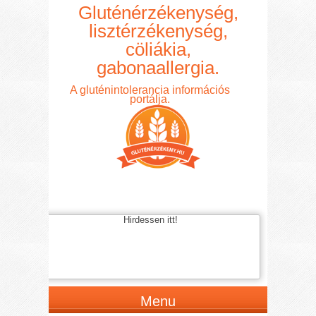
Gluténérzékenység,
lisztérzékenység,
cöliákia,
gabonaallergia.
A gluténintolerancia információs
portálja.
Hirdessen itt!
Menu