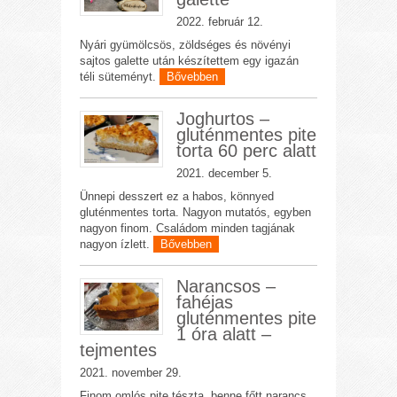
2022. február 12.
Nyári gyümölcsös, zöldséges és növényi
sajtos galette után készítettem egy igazán
téli süteményt.
Bővebben
Joghurtos –
gluténmentes pite
torta 60 perc alatt
2021. december 5.
Ünnepi desszert ez a habos, könnyed
gluténmentes torta. Nagyon mutatós, egyben
nagyon finom. Családom minden tagjának
nagyon ízlett.
Bővebben
Narancsos –
fahéjas
gluténmentes pite
1 óra alatt –
tejmentes
2021. november 29.
Finom omlós pite tészta, benne főtt narancs