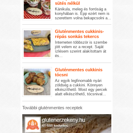
sütés nélkül
Kánikula, meleg és forróság a
konyhában is. Épp ezért nem is
szerettem volna bekapcsolni a...
Gluténmentes cukkinis-
répás sonkás tekercs
Interneten többször is szembe
jött velem ez a recept. Saját
ízlésem szerint alakítottam át
és...
Gluténmentes cukkinis
tócsni
Az egyik legfinomabb nyári
zöldség a cukkini. Könnyen
elkészíthető. Most egy percek
alatt elkészíthető, tócsnival...
További gluténmentes receptek