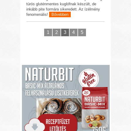
túrós gluténmentes kuglófnak készült, de
inkább pite formára sikeredett. Az ízélmény
fenomenális!
Bővebben
1
2
3
4
5