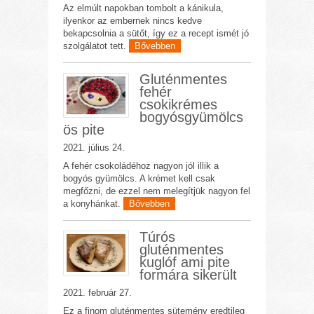
Az elmúlt napokban tombolt a kánikula,
ilyenkor az embernek nincs kedve
bekapcsolnia a sütőt, így ez a recept ismét jó
szolgálatot tett.
Bővebben
Gluténmentes
fehér
csokikrémes
bogyósgyümölcs
ös pite
2021. július 24.
A fehér csokoládéhoz nagyon jól illik a
bogyós gyümölcs. A krémet kell csak
megfőzni, de ezzel nem melegítjük nagyon fel
a konyhánkat.
Bővebben
Túrós
gluténmentes
kuglóf ami pite
formára sikerült
2021. február 27.
Ez a finom gluténmentes sütemény eredtileg