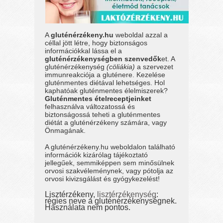
A
gluténérzékeny.hu
weboldal azzal a
céllal jött létre, hogy biztonságos
információkkal lássa el a
gluténérzékenységben szenvedők
et. A
gluténérzékenység
(cöliákia)
a szervezet
immunreakciója a gluténere. Kezelése
gluténmentes diétával lehetséges. Hol
kaphatóak gluténmentes élelmiszerek?
Gluténmentes ételreceptjeinket
felhasználva változatossá és
biztonságossá teheti a gluténmentes
diétát a gluténérzékeny számára, vagy
Önmagának.
A gluténérzékeny.hu weboldalon található
információk kizárólag tájékoztató
jellegűek, semmiképpen sem minősülnek
orvosi szakvéleménynek, vagy pótolja az
orvosi kivizsgálást és gyógykezelést!
Lisztérzékeny,
lisztérzékenység
:
régies neve a gluténérzékenységnek.
Használata nem pontos.