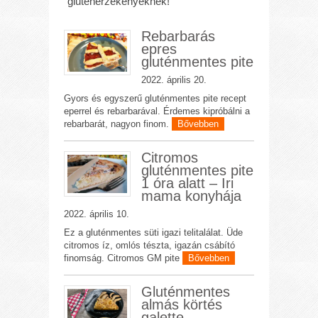
gluténérzékenyeknek!
Rebarbarás
epres
gluténmentes pite
2022. április 20.
Gyors és egyszerű gluténmentes pite recept
eperrel és rebarbarával. Érdemes kipróbálni a
rebarbarát, nagyon finom.
Bővebben
Citromos
gluténmentes pite
1 óra alatt – Iri
mama konyhája
2022. április 10.
Ez a gluténmentes süti igazi telitalálat. Üde
citromos íz, omlós tészta, igazán csábító
finomság. Citromos GM pite
Bővebben
Gluténmentes
almás körtés
galette