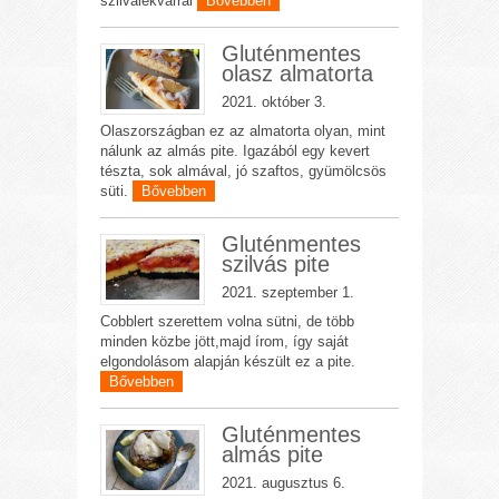
szilvalekvárral
Bővebben
Gluténmentes
olasz almatorta
2021. október 3.
Olaszországban ez az almatorta olyan, mint
nálunk az almás pite. Igazából egy kevert
tészta, sok almával, jó szaftos, gyümölcsös
süti.
Bővebben
Gluténmentes
szilvás pite
2021. szeptember 1.
Cobblert szerettem volna sütni, de több
minden közbe jött,majd írom, így saját
elgondolásom alapján készült ez a pite.
Bővebben
Gluténmentes
almás pite
2021. augusztus 6.