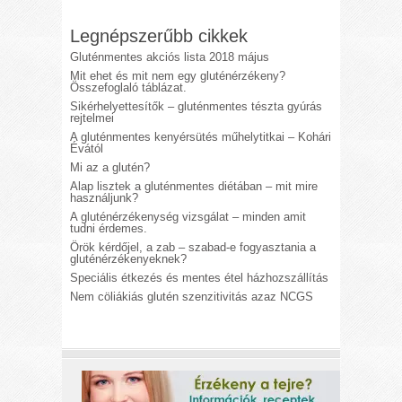
Legnépszerűbb cikkek
Gluténmentes akciós lista 2018 május
Mit ehet és mit nem egy gluténérzékeny?
Összefoglaló táblázat.
Sikérhelyettesítők – gluténmentes tészta gyúrás
rejtelmei
A gluténmentes kenyérsütés műhelytitkai – Kohári
Évától
Mi az a glutén?
Alap lisztek a gluténmentes diétában – mit mire
használjunk?
A gluténérzékenység vizsgálat – minden amit
tudni érdemes.
Örök kérdőjel, a zab – szabad-e fogyasztania a
gluténérzékenyeknek?
Speciális étkezés és mentes étel házhozszállítás
Nem cöliákiás glutén szenzitivitás azaz NCGS