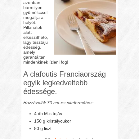
azonban
bármilyen
gyümölccsel
megállja a
helyét.
Pillanatok
alatt
elkészíthető,
lágy tésztájú
édesség,
amely
garantáltan
mindenkinek ízleni fog!
A clafoutis Franciaország
egyik legkedveltebb
édessége.
Hozzávalók 30 cm-es piteformához:
4 db M-s tojás
150 g kristálycukor
80 g liszt