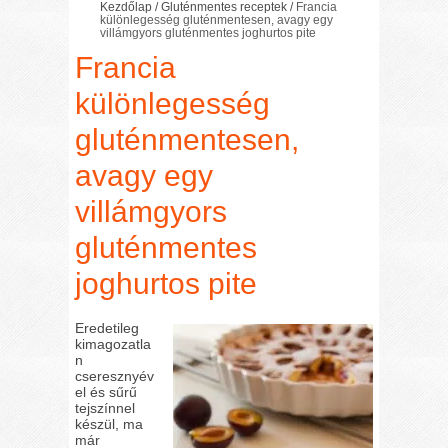
Kezdőlap
/
Gluténmentes receptek
/
Francia
különlegesség gluténmentesen, avagy egy
villámgyors gluténmentes joghurtos pite
Francia
különlegesség
gluténmentesen,
avagy egy
villámgyors
gluténmentes
joghurtos pite
Eredetileg
kimagozatla
n
cseresznyév
el és sűrű
tejszínnel
készül, ma
már