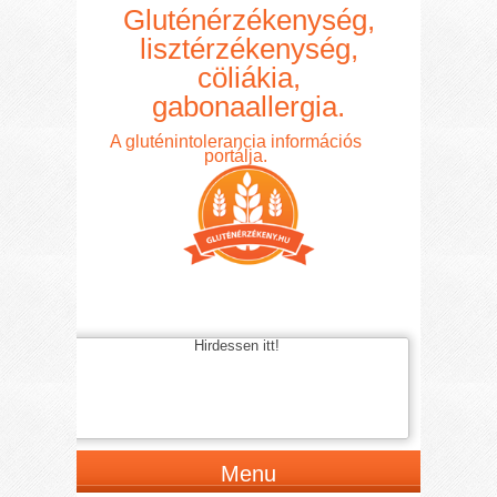
Gluténérzékenység,
lisztérzékenység,
cöliákia,
gabonaallergia.
A gluténintolerancia információs
portálja.
Hirdessen itt!
Menu