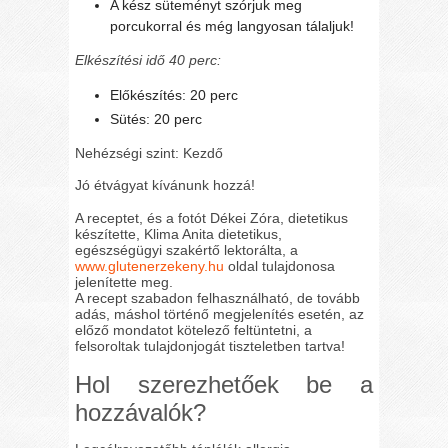
A kész süteményt szórjuk meg
porcukorral és még langyosan tálaljuk!
Elkészítési idő 40 perc:
Előkészítés: 20 perc
Sütés: 20 perc
Nehézségi szint: Kezdő
Jó étvágyat kívánunk hozzá!
A receptet, és a fotót Dékei Zóra, dietetikus
készítette, Klima Anita dietetikus,
egészségügyi szakértő lektorálta, a
www.glutenerzekeny.hu
oldal tulajdonosa
jelenítette meg.
A recept szabadon felhasználható, de tovább
adás, máshol történő megjelenítés esetén, az
előző mondatot kötelező feltüntetni, a
felsoroltak tulajdonjogát tiszteletben tartva!
Hol szerezhetőek be a
hozzávalók?