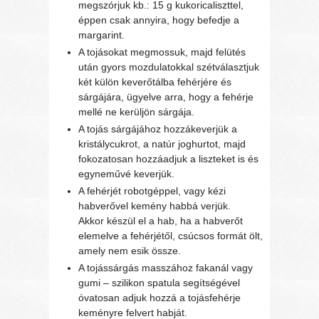
megszórjuk kb.: 15 g kukoricaliszttel,
éppen csak annyira, hogy befedje a
margarint.
A tojásokat megmossuk, majd felütés
után gyors mozdulatokkal szétválasztjuk
két külön keverőtálba fehérjére és
sárgájára, ügyelve arra, hogy a fehérje
mellé ne kerüljön sárgája.
A tojás sárgájához hozzákeverjük a
kristálycukrot, a natúr joghurtot, majd
fokozatosan hozzáadjuk a liszteket is és
egyneművé keverjük.
A fehérjét robotgéppel, vagy kézi
habverővel kemény habbá verjük.
Akkor készül el a hab, ha a habverőt
elemelve a fehérjétől, csúcsos formát ölt,
amely nem esik össze.
A tojássárgás masszához fakanál vagy
gumi – szilikon spatula segítségével
óvatosan adjuk hozzá a tojásfehérje
keményre felvert habját.