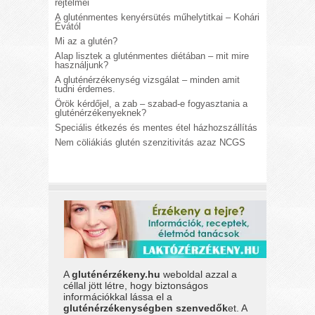
rejtelmei
A gluténmentes kenyérsütés műhelytitkai – Kohári
Évától
Mi az a glutén?
Alap lisztek a gluténmentes diétában – mit mire
használjunk?
A gluténérzékenység vizsgálat – minden amit
tudni érdemes.
Örök kérdőjel, a zab – szabad-e fogyasztania a
gluténérzékenyeknek?
Speciális étkezés és mentes étel házhozszállítás
Nem cöliákiás glutén szenzitivitás azaz NCGS
A
gluténérzékeny.hu
weboldal azzal a
céllal jött létre, hogy biztonságos
információkkal lássa el a
gluténérzékenységben szenvedők
et. A