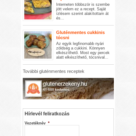
Interneten többször is szembe
jött velem ez a recept. Saját
ízlésem szerint alakítottam át
és...
Gluténmentes cukkinis
tócsni
Az egyik legfinomabb nyári
zöldség a cukkini. Könnyen
elkészíthető. Most egy percek
alatt elkészíthető, tócsnival...
További gluténmentes receptek
Hírlevél feliratkozás
Vezetéknév
*