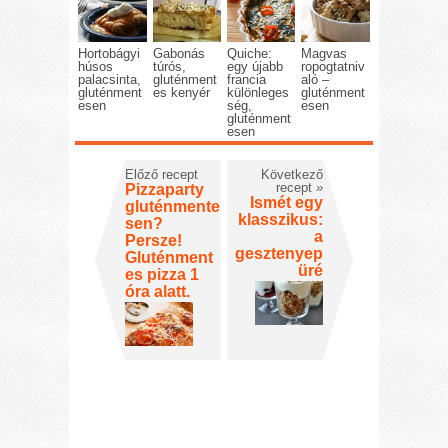
Hortobágyi
Gabonás
Quiche:
Magvas
húsos
túrós,
egy újabb
ropogtatniv
palacsinta,
gluténment
francia
aló –
gluténment
es kenyér
különleges
gluténment
esen
ség,
esen
gluténment
esen
Előző recept
Következő
recept
»
Pizzaparty
Ismét egy
gluténmente
klasszikus:
sen?
a
Persze!
gesztenyep
Gluténment
üré
es pizza 1
óra alatt.