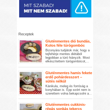
Receptek
Gluténmentes dió bundás,
Kolos féle túrógombóc
Bizonyára tudjátok már, hogy a
tejfehérje mentes diétából
legjobban a túró hiányzik. Most
elkészítettem túrógombócot,...
Gluténmentes hamis fekete
erdő pohárdesszert –
sütés nélkül
Kánikula, meleg és forróság a
konyhában is. Épp ezért nem is
szerettem volna bekapcsolni a...
Gluténmentes cukkinis-
répás sonkás tekercs