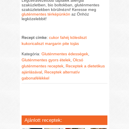
Legcélravezetőbb táplálék allergia
szaküzletben, bio boltokban, gluténmentes
szaküzletekben körülnézni! Keresse meg
gluténmentes térképünkön
az Önhöz
legközelebbit!
Recept címke:
cukor
fahéj
kölesliszt
kukoricaliszt
margarin
pite
tojás
Kategória:
Gluténmentes édességek
,
Gluténmentes gyors ételek
,
Olcsó
gluténmentes receptek
,
Receptek a dietetikus
ajánlásával
,
Receptek alternatív
gabonafélékkel
Ajánlott receptek: