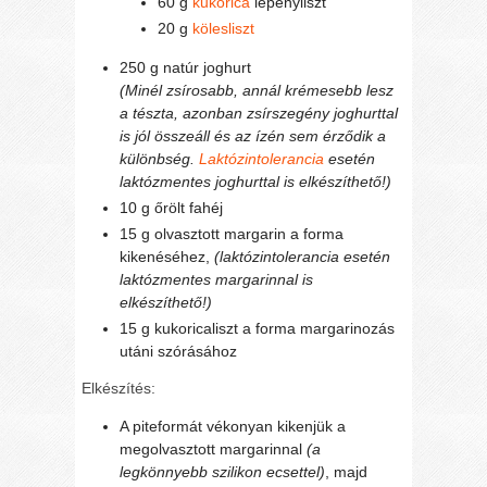
60 g
kukorica
lepényliszt
20 g
kölesliszt
250 g natúr joghurt
(Minél zsírosabb, annál krémesebb lesz
a tészta, azonban zsírszegény joghurttal
is jól összeáll és az ízén sem érződik a
különbség.
Laktózintolerancia
esetén
laktózmentes joghurttal is elkészíthető!)
10 g őrölt fahéj
15 g olvasztott margarin a forma
kikenéséhez,
(laktózintolerancia esetén
laktózmentes margarinnal is
elkészíthető!)
15 g kukoricaliszt a forma margarinozás
utáni szórásához
Elkészítés:
A piteformát vékonyan kikenjük a
megolvasztott margarinnal
(a
legkönnyebb szilikon ecsettel)
, majd