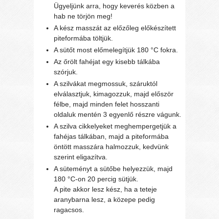
Ügyeljünk arra, hogy keverés közben a
hab ne törjön meg!
A kész masszát az előzőleg előkészített
piteformába töltjük.
A sütőt most előmelegítjük 180 °C fokra.
Az őrölt fahéjat egy kisebb tálkába
szórjuk.
A szilvákat megmossuk, száruktól
elválasztjuk, kimagozzuk, majd először
félbe, majd minden felet hosszanti
oldaluk mentén 3 egyenlő részre vágunk.
A szilva cikkelyeket meghempergetjük a
fahéjas tálkában, majd a piteformába
öntött masszára halmozzuk, kedvünk
szerint eligazítva.
A süteményt a sütőbe helyezzük, majd
180 °C-on 20 percig sütjük.
A pite akkor lesz kész, ha a teteje
aranybarna lesz, a közepe pedig
ragacsos.