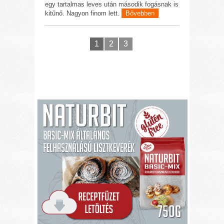
egy tartalmas leves után második fogásnak is
kitűnő. Nagyon finom lett.
Bővebben
1
2
3