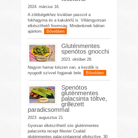
2024. március 16.
A zöldségekhez kiválóan passzol a
fokhagyma és a kakukkfű is. Villámgyorsan
elkészíthető finomság. Mindenkinek bátran
ajánlom.
Bővebben
Gluténmentes
spenótos gnocchi
2023. október 28.
Nagyon hamar készen van, a kezdők is
nyugodt szívvel fogjanak bele.
Bővebben
Spenótos
gluténmentes
palacsinta töltve,
grillezett
paradicsommal
2023. augusztus 21.
Gyorsan elkészíthető sós gluténmentes
palacsinta recept Mester Család
gluténmentes palacsintaporral elkészítve. 30