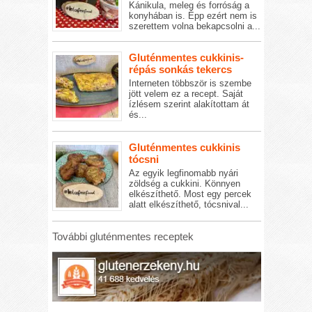
Kánikula, meleg és forróság a
konyhában is. Épp ezért nem is
szerettem volna bekapcsolni a...
Gluténmentes cukkinis-
répás sonkás tekercs
Interneten többször is szembe
jött velem ez a recept. Saját
ízlésem szerint alakítottam át
és...
Gluténmentes cukkinis
tócsni
Az egyik legfinomabb nyári
zöldség a cukkini. Könnyen
elkészíthető. Most egy percek
alatt elkészíthető, tócsnival...
További gluténmentes receptek