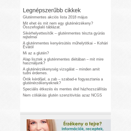
Legnépszerűbb cikkek
Gluténmentes akciós lista 2018 május
Mit ehet és mit nem egy gluténérzékeny?
Összefoglaló táblázat.
Sikérhelyettesítők – gluténmentes tészta gyúrás
rejtelmei
A gluténmentes kenyérsütés műhelytitkai – Kohári
Évától
Mi az a glutén?
Alap lisztek a gluténmentes diétában – mit mire
használjunk?
A gluténérzékenység vizsgálat – minden amit
tudni érdemes.
Örök kérdőjel, a zab – szabad-e fogyasztania a
gluténérzékenyeknek?
Speciális étkezés és mentes étel házhozszállítás
Nem cöliákiás glutén szenzitivitás azaz NCGS