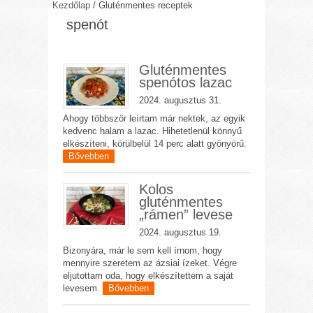
Kezdőlap
/
Gluténmentes receptek
spenót
Gluténmentes
spenótos lazac
2024. augusztus 31.
Ahogy többször leírtam már nektek, az egyik
kedvenc halam a lazac. Hihetetlenül könnyű
elkészíteni, körülbelül 14 perc alatt gyönyörű.
Bővebben
Kolos
gluténmentes
„rámen” levese
2024. augusztus 19.
Bizonyára, már le sem kell írnom, hogy
mennyire szeretem az ázsiai ízeket. Végre
eljutottam oda, hogy elkészítettem a saját
levesem.
Bővebben