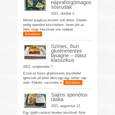
napraforgómagos
sósrudak
2021. október 2.
Mimen pogácsa lisztem volt itthon. Ebédre
pedig spenótot készítettem. Innen jött az
ötlet, hogy készítsek sós rudakat.
Bővebben
Színes, őszi
gluténmentes
lasagne – olasz
klasszikus
2021. szeptember 7.
Ezzel az finom gluténments tészétellel
igencsak jól lehet lakni egy-egy nehéz nap
után. Ebédre, vacsorára is
Bővebben
Sajtos spenótos
táska
2021. augusztus 21.
Egy újabb variáció leveles tésztával. Akár