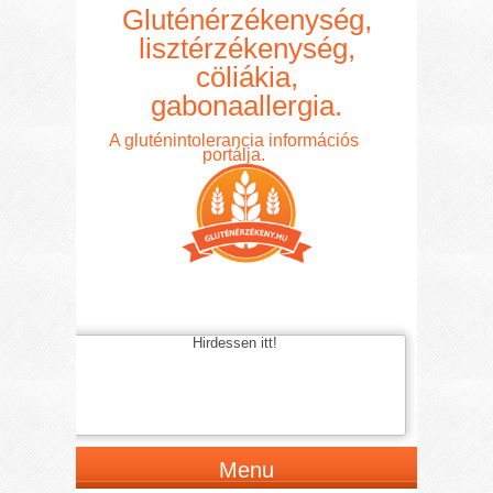
Gluténérzékenység,
lisztérzékenység,
cöliákia,
gabonaallergia.
A gluténintolerancia információs
portálja.
Hirdessen itt!
Menu