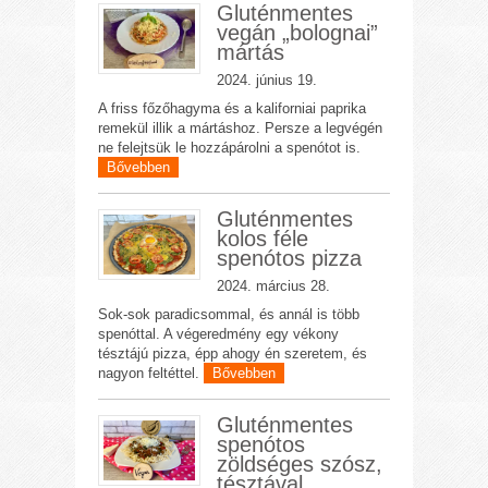
Gluténmentes
vegán „bolognai”
mártás
2024. június 19.
A friss főzőhagyma és a kaliforniai paprika
remekül illik a mártáshoz. Persze a legvégén
ne felejtsük le hozzápárolni a spenótot is.
Bővebben
Gluténmentes
kolos féle
spenótos pizza
2024. március 28.
Sok-sok paradicsommal, és annál is több
spenóttal. A végeredmény egy vékony
tésztájú pizza, épp ahogy én szeretem, és
nagyon feltéttel.
Bővebben
Gluténmentes
spenótos
zöldséges szósz,
tésztával