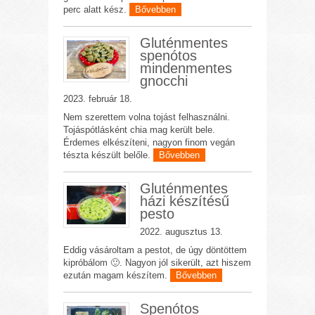
perc alatt kész.
Bővebben
Gluténmentes
spenótos
mindenmentes
gnocchi
2023. február 18.
Nem szerettem volna tojást felhasználni.
Tojáspótlásként chia mag került bele.
Érdemes elkészíteni, nagyon finom vegán
tészta készült belőle.
Bővebben
Gluténmentes
házi készítésű
pesto
2022. augusztus 13.
Eddig vásároltam a pestot, de úgy döntöttem
kipróbálom 🙂. Nagyon jól sikerült, azt hiszem
ezután magam készítem.
Bővebben
Spenótos