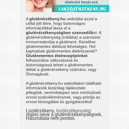
A
gluténérzékeny.hu
weboldal azzal a
céllal jött létre, hogy biztonságos
információkkal lássa el a
gluténérzékenységben szenvedők
et. A
gluténérzékenység
(cöliákia)
a szervezet
immunreakciója a gluténere. Kezelése
gluténmentes diétával lehetséges. Hol
kaphatóak gluténmentes élelmiszerek?
Gluténmentes ételreceptjeinket
felhasználva változatossá és
biztonságossá teheti a gluténmentes
diétát a gluténérzékeny számára, vagy
Önmagának.
A gluténérzékeny.hu weboldalon található
információk kizárólag tájékoztató
jellegűek, semmiképpen sem minősülnek
orvosi szakvéleménynek, vagy pótolja az
orvosi kivizsgálást és gyógykezelést!
Lisztérzékeny,
lisztérzékenység
:
régies neve a gluténérzékenységnek.
Használata nem pontos.