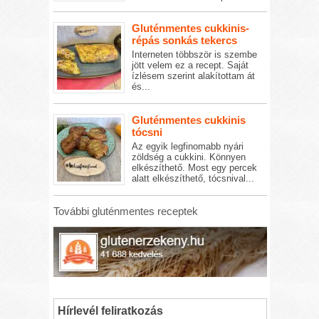
Gluténmentes cukkinis-
répás sonkás tekercs
Interneten többször is szembe
jött velem ez a recept. Saját
ízlésem szerint alakítottam át
és...
Gluténmentes cukkinis
tócsni
Az egyik legfinomabb nyári
zöldség a cukkini. Könnyen
elkészíthető. Most egy percek
alatt elkészíthető, tócsnival...
További gluténmentes receptek
Hírlevél feliratkozás