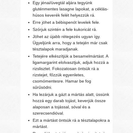
Egy jénai/üvegtál aljára tegyünk
gluténmentes lasagne lapokat, a céklás-
húsos keverék felét helyezzük rá.
Erre jöhet a bébispenót levelek fele.
Szórjuk szintén a fele kukoricát rá.
Jöhet az újabb rétegezés ugyan így.
Ügyeljünk arra, hogy a tetején már csak
tésztalapok maradjanak.
Tetejére elkészítjük a besamelmártást. A
ligamargarint elolvasztjuk, adjuk hozzá a
rizslisztet. Fokozatosan öntsük rá a
rizstejet, főzzük egyenletes,
csomómentesre. Hamar be fog
sűrűsödni.
Ha lezárjuk a gázt a mártás alatt, üssünk
hozzá egy darab tojást, keverjük össze
alaposan a tojással, sóval és a
szerecsendióval.
Ezt a mártást öntsük rá a tésztalapokra a
mártást.