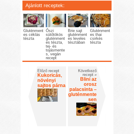
Ajánlott receptek:
Gluténment
Őszi
Brie sajt
Gluténment
es céklás
sütőtökös
gluténment
es thai
tészta
gluténment
es leveles
csirkés
es tészta,
tésztában
tészta
tej- és
tojásmente
s, vegán
recept
Előző recept
Következő
recept
»
Kukoricás,
Blini az
növényi
orosz
sajtos párna
palacsinta –
gluténmente
sen