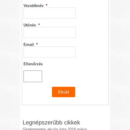
Vezetéknév
*
Utónév
*
Email
*
Ellenőrzés
Legnépszerűbb cikkek
Gluténmentes akciós lista 2018 május