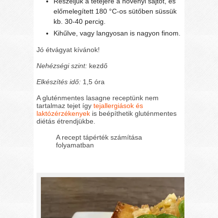
Reszeljük a tetejére a növényi sajtot, és
előmelegített 180 °C-os sütőben süssük
kb. 30-40 percig.
Kihűlve, vagy langyosan is nagyon finom.
Jó étvágyat kívánok!
Nehézségi szint:
kezdő
Elkészítés idő:
1,5 óra
A gluténmentes lasagne receptünk nem
tartalmaz tejet így
tejallergiások és
laktózérzékenyek
is beépíthetik gluténmentes
diétás étrendjükbe.
A recept tápérték számítása
folyamatban