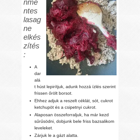
nme
ntes
lasag
ne
elkés
zítés
:
A
dar
alá
t húst lepirítjuk, adunk hozzá ízlés szerint
frissen őrölt borsot.
Ehhez adjuk a reszelt céklát, sót, cukrot
ketchupöt és a csipetnyi cukrot.
Alaposan összeforraljuk, ha már kezd
sűrűsödni, dobjunk bele friss bazsalikom
leveleket.
Zárjuk le a gázt alatta.