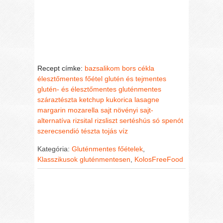
Recept címke:
bazsalikom
bors
cékla
élesztőmentes
főétel
glutén és tejmentes
glutén- és élesztőmentes
gluténmentes
száraztészta
ketchup
kukorica
lasagne
margarin
mozarella sajt
növényi sajt-
alternatíva
rizsital
rizsliszt
sertéshús
só
spenót
szerecsendió
tészta
tojás
víz
Kategória:
Gluténmentes főételek
,
Klasszikusok gluténmentesen
,
KolosFreeFood