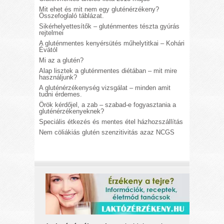
Mit ehet és mit nem egy gluténérzékeny?
Összefoglaló táblázat.
Sikérhelyettesítők – gluténmentes tészta gyúrás
rejtelmei
A gluténmentes kenyérsütés műhelytitkai – Kohári
Évától
Mi az a glutén?
Alap lisztek a gluténmentes diétában – mit mire
használjunk?
A gluténérzékenység vizsgálat – minden amit
tudni érdemes.
Örök kérdőjel, a zab – szabad-e fogyasztania a
gluténérzékenyeknek?
Speciális étkezés és mentes étel házhozszállítás
Nem cöliákiás glutén szenzitivitás azaz NCGS