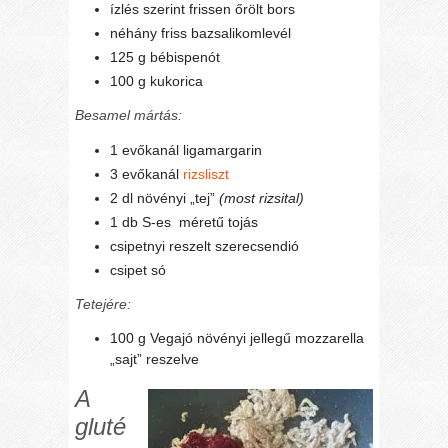
ízlés szerint frissen őrölt bors
néhány friss bazsalikomlevél
125 g bébispenót
100 g kukorica
Besamel mártás:
1 evőkanál ligamargarin
3 evőkanál
rizsliszt
2 dl növényi „tej”
(most rizsital)
1 db S-es méretű tojás
csipetnyi reszelt szerecsendió
csipet só
Tetejére:
100 g Vegajó növényi jellegű mozzarella
„sajt” reszelve
A
gluté