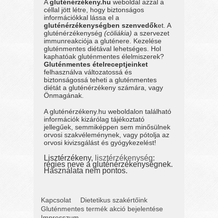
A
gluténérzékeny.hu
weboldal azzal a
céllal jött létre, hogy biztonságos
információkkal lássa el a
gluténérzékenységben szenvedők
et. A
gluténérzékenység
(cöliákia)
a szervezet
immunreakciója a gluténere. Kezelése
gluténmentes diétával lehetséges. Hol
kaphatóak gluténmentes élelmiszerek?
Gluténmentes ételreceptjeinket
felhasználva változatossá és
biztonságossá teheti a gluténmentes
diétát a gluténérzékeny számára, vagy
Önmagának.
A gluténérzékeny.hu weboldalon található
információk kizárólag tájékoztató
jellegűek, semmiképpen sem minősülnek
orvosi szakvéleménynek, vagy pótolja az
orvosi kivizsgálást és gyógykezelést!
Lisztérzékeny,
lisztérzékenység
:
régies neve a gluténérzékenységnek.
Használata nem pontos.
Kapcsolat
Dietetikus szakértőink
Gluténmentes termék akció bejelentése
Impresszum