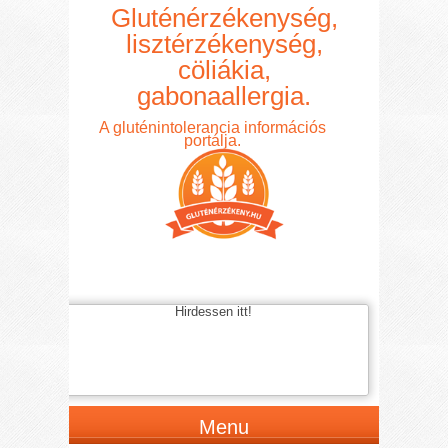
Gluténérzékenység,
lisztérzékenység,
cöliákia,
gabonaallergia.
A gluténintolerancia információs
portálja.
Hirdessen itt!
Menu