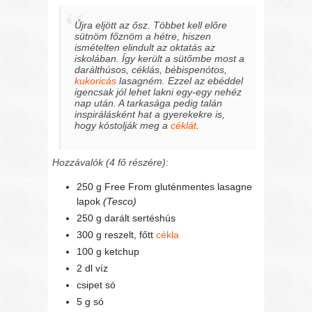
Újra eljött az ősz. Többet kell előre
sütnöm főznöm a hétre, hiszen
ismételten elindult az oktatás az
iskolában. Így került a sütőmbe most a
darálthúsos, céklás, bébispenótos,
kukoricás
lasagném. Ezzel az ebéddel
igencsak jól lehet lakni egy-egy nehéz
nap után. A tarkasága pedig talán
inspirálásként hat a gyerekekre is,
hogy kóstolják meg a
céklát
.
Hozzávalók (4 fő részére):
250 g Free From gluténmentes lasagne
lapok
(Tesco)
250 g darált sertéshús
300 g reszelt, főtt
cékla
100 g ketchup
2 dl víz
csipet só
5 g só