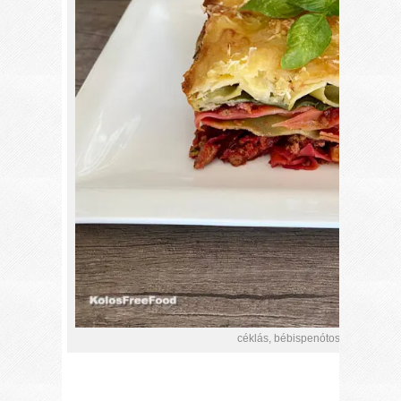
céklás, bébispenótos gluténment