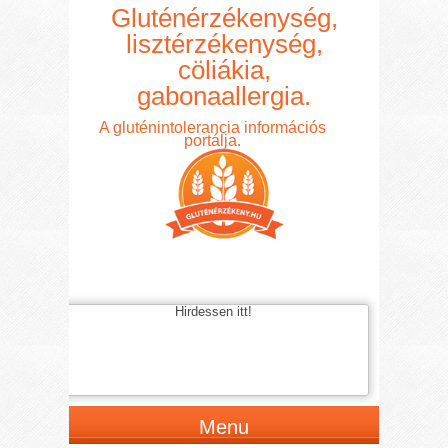
Gluténérzékenység,
lisztérzékenység,
cöliákia,
gabonaallergia.
A gluténintolerancia információs
portálja.
Hirdessen itt!
Menu