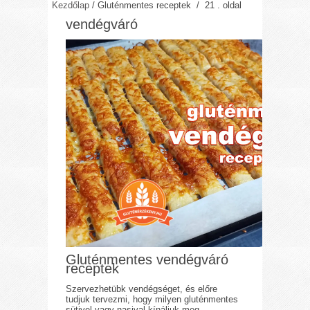
Kezdőlap
/
Gluténmentes receptek
/ 21 . oldal
vendégváró
Gluténmentes vendégváró
receptek
Szervezhetübk vendégséget, és előre
tudjuk tervezmi, hogy milyen gluténmentes
sütivel vagy nasival kínáljuk meg