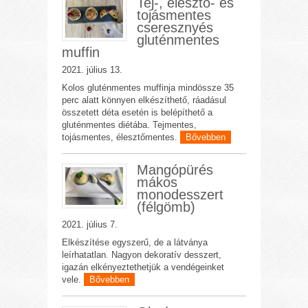
Tej-, élesztő- és
tojásmentes
cseresznyés
gluténmentes
muffin
2021. július 13.
Kolos gluténmentes muffinja mindössze 35
perc alatt könnyen elkészíthető, ráadásul
összetett déta esetén is belépíthető a
gluténmentes diétába. Tejmentes,
tojásmentes, élesztőmentes.
Bővebben
Mangópürés
mákos
monodesszert
(félgömb)
2021. július 7.
Elkészítése egyszerű, de a látványa
leírhatatlan. Nagyon dekoratív desszert,
igazán elkényeztethetjük a vendégeinket
vele.
Bővebben