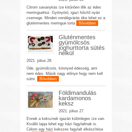
Citrom savanykás íze kitűnően illik az édes
merimguehoz. Gyönyörű, igazi hűsítő nyári
csemege. Minden vendégvárás éke lehet ez a
gluténmentes meringue torta
Bővebben
Gluténmentes
gyümölcsös
joghurttorta sütés
nélkül
2021. július 28.
Üde, gyümölcsös, könnyed édesség, ami
nem édes. Másik nagy előnye hogy nem kell
sütni.
Bővebben
Földimandulás
kardamonos
keksz
2021. július 27.
Ennek a keksznek igazán különleges íze van.
Kiválló lapja lehet egy házi fagylaltnak is.
Célom egy házi kekszes fagylalt elkészítése