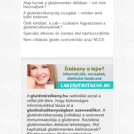
Alap lisztek a gluténmentes diétában – mit mire
használjunk?
A gluténérzékenység vizsgálat – minden amit
tudni érdemes.
Örök kérdőjel, a zab – szabad-e fogyasztania a
gluténérzékenyeknek?
Speciális étkezés és mentes étel házhozszállítás
Nem cöliákiás glutén szenzitivitás azaz NCGS
A
gluténérzékeny.hu
weboldal azzal a
céllal jött létre, hogy biztonságos
információkkal lássa el a
gluténérzékenységben szenvedők
et. A
gluténérzékenység
(cöliákia)
a szervezet
immunreakciója a gluténere. Kezelése
gluténmentes diétával lehetséges. Hol
kaphatóak gluténmentes élelmiszerek?
Gluténmentes ételreceptjeinket