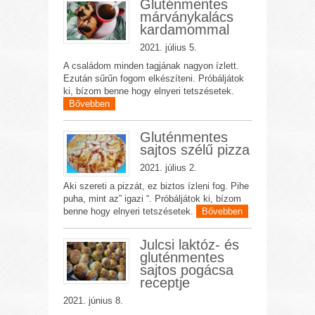
Gluténmentes
márványkalács
kardamommal
2021. július 5.
A családom minden tagjának nagyon ízlett.
Ezután sűrűn fogom elkészíteni. Próbáljátok
ki, bízom benne hogy elnyeri tetszésetek.
Bővebben
Gluténmentes
sajtos szélű pizza
2021. július 2.
Aki szereti a pizzát, ez biztos ízleni fog. Pihe
puha, mint az” igazi “. Próbáljátok ki, bízom
benne hogy elnyeri tetszésetek.
Bővebben
Julcsi laktóz- és
gluténmentes
sajtos pogácsa
receptje
2021. június 8.