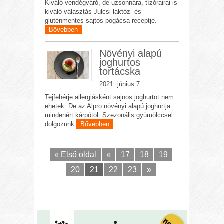
Kiváló vendégváró, de uzsonnára, tízórairai is
kiváló választás Julcsi laktóz- és
gluténmentes sajtos pogácsa receptje.
Bővebben
Növényi alapú
joghurtos
tortácska
2021. június 7.
Tejfehérje allergiásként sajnos joghurtot nem
ehetek. De az Alpro növényi alapú joghurtja
mindenért kárpótol. Szezonális gyümölccsel
dolgozunk
Bővebben
« Első oldal
«
17
18
19
20
21
22
23
»