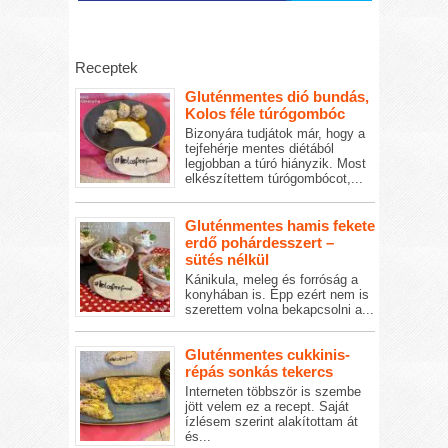
Receptek
Gluténmentes dió bundás,
Kolos féle túrógombóc
Bizonyára tudjátok már, hogy a
tejfehérje mentes diétából
legjobban a túró hiányzik. Most
elkészítettem túrógombócot,...
Gluténmentes hamis fekete
erdő pohárdesszert –
sütés nélkül
Kánikula, meleg és forróság a
konyhában is. Épp ezért nem is
szerettem volna bekapcsolni a...
Gluténmentes cukkinis-
répás sonkás tekercs
Interneten többször is szembe
jött velem ez a recept. Saját
ízlésem szerint alakítottam át
és...