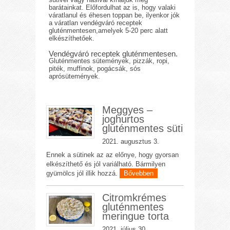
barátainkat. Előfordulhat az is, hogy valaki
váratlanul és éhesen toppan be, ilyenkor jók
a váratlan vendégváró receptek
gluténmentesen,amelyek 5-20 perc alatt
elkészíthetőek.
Vendégváró receptek gluténmentesen.
Gluténmentes sütemények, pizzák, ropi,
piték, muffinok, pogácsák, sós
aprósütemények.
Meggyes –
joghurtos
gluténmentes süti
2021. augusztus 3.
Ennek a sütinek az az előnye, hogy gyorsan
elkészíthető és jól variálható. Bármilyen
gyümölcs jól illik hozzá.
Bővebben
Citromkrémes
gluténmentes
meringue torta
2021. július 30.