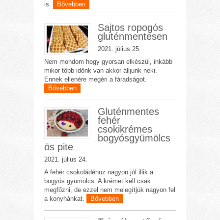
is.
Bővebben
Sajtos ropogós
gluténmentesen
2021. július 25.
Nem mondom hogy gyorsan elkészül, inkább
mikor több időnk van akkor álljunk neki.
Ennek ellenére megéri a fáradságot.
Bővebben
Gluténmentes
fehér
csokikrémes
bogyósgyümölcs
ös pite
2021. július 24.
A fehér csokoládéhoz nagyon jól illik a
bogyós gyümölcs. A krémet kell csak
megfőzni, de ezzel nem melegítjük nagyon fel
a konyhánkat.
Bővebben