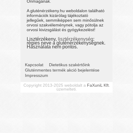
Önmagának.
A gluténérzékeny.hu weboldalon található
információk kizárólag tájékoztató
jellegűek, semmiképpen sem minősülnek
orvosi szakvéleménynek, vagy pótolja az
orvosi kivizsgálást és gyógykezelést!
Lisztérzékeny,
lisztérzékenység
:
régies neve a gluténérzékenységnek.
Használata nem pontos.
Kapcsolat
Dietetikus szakértőink
Gluténmentes termék akció bejelentése
Impresszum
Copyright 2013-2025 weboldalt a
FaXuniL Kft.
üzemelteti.