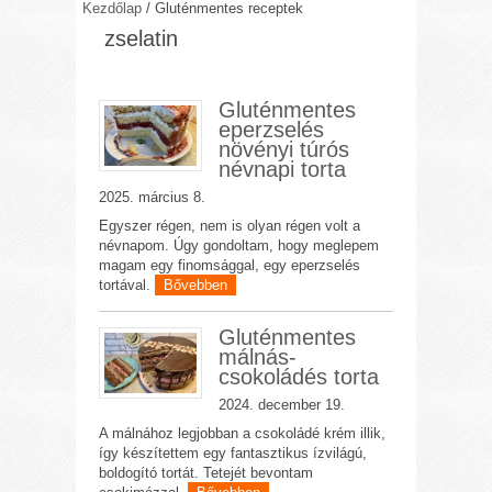
Kezdőlap
/
Gluténmentes receptek
zselatin
Gluténmentes
eperzselés
növényi túrós
névnapi torta
2025. március 8.
Egyszer régen, nem is olyan régen volt a
névnapom. Úgy gondoltam, hogy meglepem
magam egy finomsággal, egy eperzselés
tortával.
Bővebben
Gluténmentes
málnás-
csokoládés torta
2024. december 19.
A málnához legjobban a csokoládé krém illik,
így készítettem egy fantasztikus ízvilágú,
boldogító tortát. Tetejét bevontam