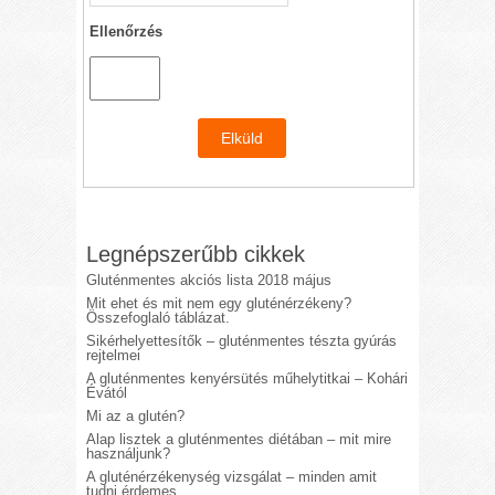
Ellenőrzés
Legnépszerűbb cikkek
Gluténmentes akciós lista 2018 május
Mit ehet és mit nem egy gluténérzékeny?
Összefoglaló táblázat.
Sikérhelyettesítők – gluténmentes tészta gyúrás
rejtelmei
A gluténmentes kenyérsütés műhelytitkai – Kohári
Évától
Mi az a glutén?
Alap lisztek a gluténmentes diétában – mit mire
használjunk?
A gluténérzékenység vizsgálat – minden amit
tudni érdemes.