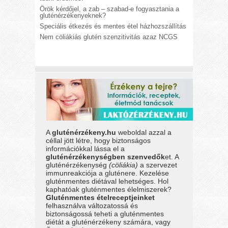
Örök kérdőjel, a zab – szabad-e fogyasztania a
gluténérzékenyeknek?
Speciális étkezés és mentes étel házhozszállítás
Nem cöliákiás glutén szenzitivitás azaz NCGS
A
gluténérzékeny.hu
weboldal azzal a
céllal jött létre, hogy biztonságos
információkkal lássa el a
gluténérzékenységben szenvedők
et. A
gluténérzékenység
(cöliákia)
a szervezet
immunreakciója a gluténere. Kezelése
gluténmentes diétával lehetséges. Hol
kaphatóak gluténmentes élelmiszerek?
Gluténmentes ételreceptjeinket
felhasználva változatossá és
biztonságossá teheti a gluténmentes
diétát a gluténérzékeny számára, vagy