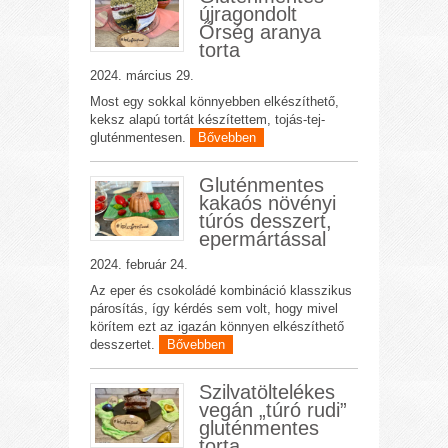
újragondolt
Őrség aranya
torta
2024. március 29.
Most egy sokkal könnyebben elkészíthető,
keksz alapú tortát készítettem, tojás-tej-
gluténmentesen.
Bővebben
Gluténmentes
kakaós növényi
túrós desszert,
epermártással
2024. február 24.
Az eper és csokoládé kombináció klasszikus
párosítás, így kérdés sem volt, hogy mivel
körítem ezt az igazán könnyen elkészíthető
desszertet.
Bővebben
Szilvatöltelékes
vegán „túró rudi”
gluténmentes
torta