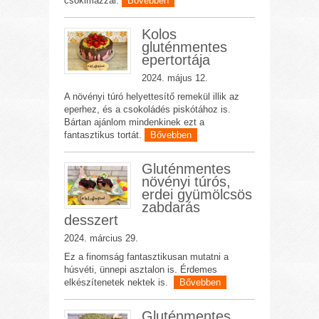
csokimázzal.
Bővebben
Kolos
gluténmentes
epertortája
2024. május 12.
A növényi túró helyettesítő remekül illik az
eperhez, és a csokoládés piskótához is.
Bártan ajánlom mindenkinek ezt a
fantasztikus tortát.
Bővebben
Gluténmentes
növényi túrós,
erdei gyümölcsös
zabdarás
desszert
2024. március 29.
Ez a finomság fantasztikusan mutatni a
húsvéti, ünnepi asztalon is. Érdemes
elkészítenetek nektek is.
Bővebben
Gluténmentes