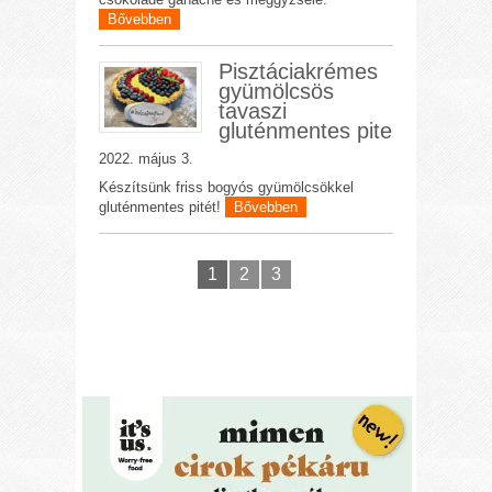
Bővebben
Pisztáciakrémes
gyümölcsös
tavaszi
gluténmentes pite
2022. május 3.
Készítsünk friss bogyós gyümölcsökkel
gluténmentes pitét!
Bővebben
1
2
3