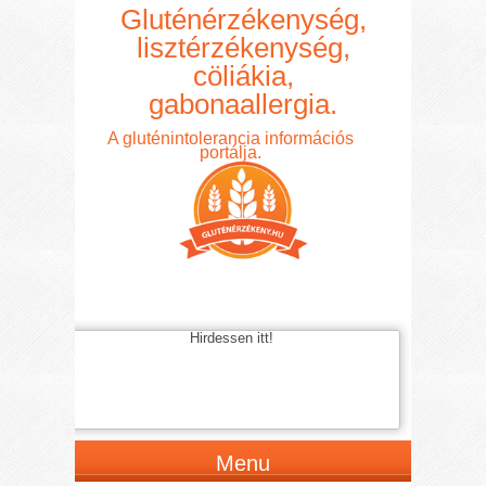
Gluténérzékenység,
lisztérzékenység,
cöliákia,
gabonaallergia.
A gluténintolerancia információs
portálja.
Hirdessen itt!
Menu