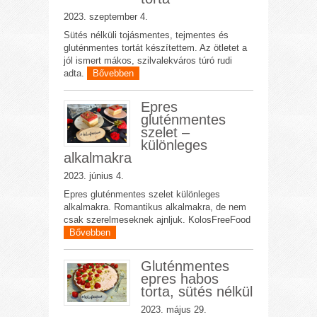
2023. szeptember 4.
Sütés nélküli tojásmentes, tejmentes és
gluténmentes tortát készítettem. Az ötletet a
jól ismert mákos, szilvalekváros túró rudi
adta.
Bővebben
Epres
gluténmentes
szelet –
különleges
alkalmakra
2023. június 4.
Epres gluténmentes szelet különleges
alkalmakra. Romantikus alkalmakra, de nem
csak szerelmeseknek ajnljuk. KolosFreeFood
Bővebben
Gluténmentes
epres habos
torta, sütés nélkül
2023. május 29.