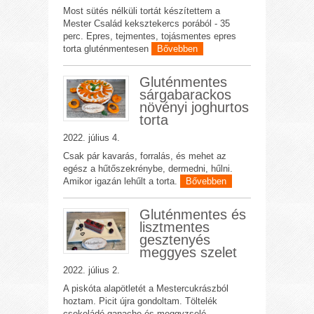
Most sütés nélküli tortát készítettem a
Mester Család keksztekercs porából - 35
perc. Epres, tejmentes, tojásmentes epres
torta gluténmentesen
Bővebben
Gluténmentes
sárgabarackos
növényi joghurtos
torta
2022. július 4.
Csak pár kavarás, forralás, és mehet az
egész a hűtőszekrénybe, dermedni, hűlni.
Amikor igazán lehűlt a torta.
Bővebben
Gluténmentes és
lisztmentes
gesztenyés
meggyes szelet
2022. július 2.
A piskóta alapötletét a Mestercukrászból
hoztam. Picit újra gondoltam. Töltelék
csokoládé ganache és meggyzselé.