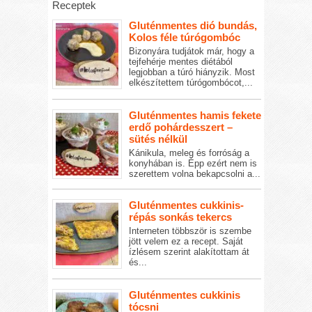
Receptek
Gluténmentes dió bundás,
Kolos féle túrógombóc
Bizonyára tudjátok már, hogy a
tejfehérje mentes diétából
legjobban a túró hiányzik. Most
elkészítettem túrógombócot,...
Gluténmentes hamis fekete
erdő pohárdesszert –
sütés nélkül
Kánikula, meleg és forróság a
konyhában is. Épp ezért nem is
szerettem volna bekapcsolni a...
Gluténmentes cukkinis-
répás sonkás tekercs
Interneten többször is szembe
jött velem ez a recept. Saját
ízlésem szerint alakítottam át
és...
Gluténmentes cukkinis
tócsni