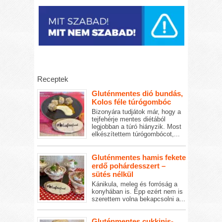
Receptek
Gluténmentes dió bundás,
Kolos féle túrógombóc
Bizonyára tudjátok már, hogy a
tejfehérje mentes diétából
legjobban a túró hiányzik. Most
elkészítettem túrógombócot,...
Gluténmentes hamis fekete
erdő pohárdesszert –
sütés nélkül
Kánikula, meleg és forróság a
konyhában is. Épp ezért nem is
szerettem volna bekapcsolni a...
Gluténmentes cukkinis-