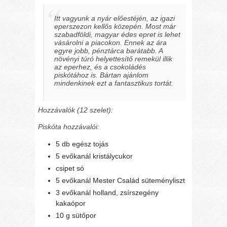
Itt vagyunk a nyár előestéjén, az igazi
eperszezon kellős közepén. Most már
szabadföldi, magyar édes epret is lehet
vásárolni a piacokon. Ennek az ára
egyre jobb, pénztárca barátabb. A
növényi túró helyettesítő remekül illik
az eperhez, és a csokoládés
piskótához is. Bártan ajánlom
mindenkinek ezt a fantasztikus tortát.
Hozzávalók (12 szelet):
Piskóta hozzávalói:
5 db egész tojás
5 evőkanál kristálycukor
csipet só
5 evőkanál Mester Család süteményliszt
3 evőkanál holland, zsírszegény
kakaópor
10 g sütőpor