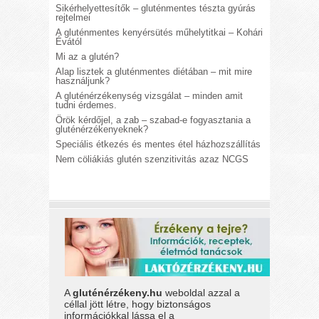
Sikérhelyettesítők – gluténmentes tészta gyúrás
rejtelmei
A gluténmentes kenyérsütés műhelytitkai – Kohári
Évától
Mi az a glutén?
Alap lisztek a gluténmentes diétában – mit mire
használjunk?
A gluténérzékenység vizsgálat – minden amit
tudni érdemes.
Örök kérdőjel, a zab – szabad-e fogyasztania a
gluténérzékenyeknek?
Speciális étkezés és mentes étel házhozszállítás
Nem cöliákiás glutén szenzitivitás azaz NCGS
A
gluténérzékeny.hu
weboldal azzal a
céllal jött létre, hogy biztonságos
információkkal lássa el a