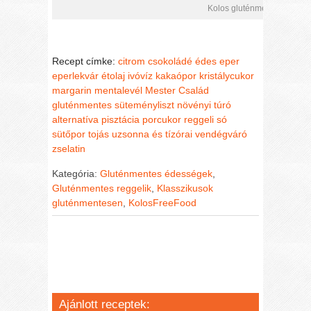
Kolos gluténmentes epertor
Recept címke:
citrom
csokoládé
édes
eper
eperlekvár
étolaj
ivóvíz
kakaópor
kristálycukor
margarin
mentalevél
Mester Család
gluténmentes süteményliszt
növényi túró
alternatíva
pisztácia
porcukor
reggeli
só
sütőpor
tojás
uzsonna és tízórai
vendégváró
zselatin
Kategória:
Gluténmentes édességek
,
Gluténmentes reggelik
,
Klasszikusok
gluténmentesen
,
KolosFreeFood
Ajánlott receptek: