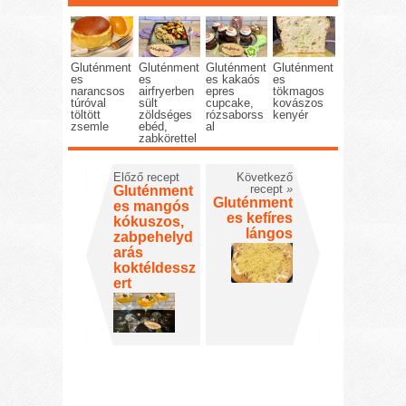
Gluténment
Gluténment
Gluténment
Gluténment
es
es
es kakaós
es
narancsos
airfryerben
epres
tökmagos
túróval
sült
cupcake,
kovászos
töltött
zöldséges
rózsaborss
kenyér
zsemle
ebéd,
al
zabkörettel
Előző recept
Következő
recept
»
Gluténment
Gluténment
es mangós
es kefíres
kókuszos,
lángos
zabpehelyd
arás
koktéldessz
ert