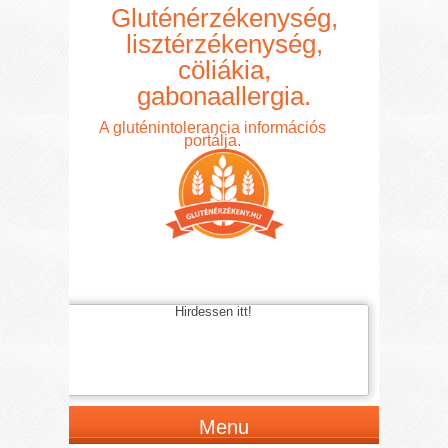
Gluténérzékenység,
lisztérzékenység,
cöliákia,
gabonaallergia.
A gluténintolerancia információs
portálja.
Hirdessen itt!
Menu