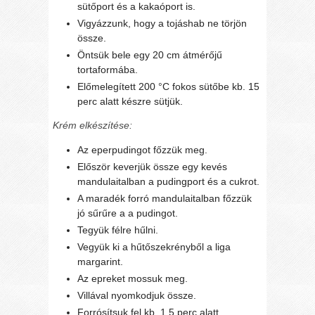
sütőport és a kakaóport is.
Vigyázzunk, hogy a tojáshab ne törjön
össze.
Öntsük bele egy 20 cm átmérőjű
tortaformába.
Előmelegített 200 °C fokos sütőbe kb. 15
perc alatt készre sütjük.
Krém elkészítése:
Az eperpudingot főzzük meg.
Először keverjük össze egy kevés
mandulaitalban a pudingport és a cukrot.
A maradék forró mandulaitalban főzzük
jó sűrűre a a pudingot.
Tegyük félre hűlni.
Vegyük ki a hűtőszekrényből a liga
margarint.
Az epreket mossuk meg.
Villával nyomkodjuk össze.
Forrósítsuk fel kb. 1,5 perc alatt