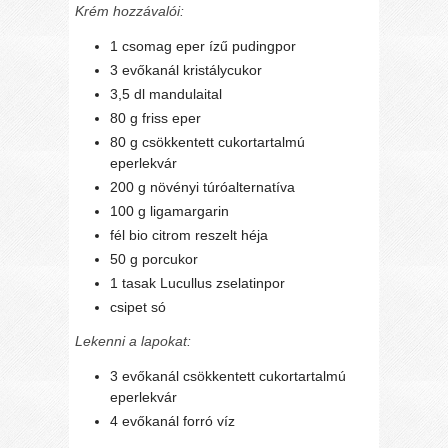
Krém hozzávalói:
1 csomag eper ízű pudingpor
3 evőkanál kristálycukor
3,5 dl mandulaital
80 g friss eper
80 g csökkentett cukortartalmú
eperlekvár
200 g növényi túróalternatíva
100 g ligamargarin
fél bio citrom reszelt héja
50 g porcukor
1 tasak Lucullus zselatinpor
csipet só
Lekenni a lapokat:
3 evőkanál csökkentett cukortartalmú
eperlekvár
4 evőkanál forró víz