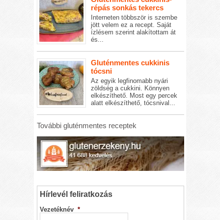
répás sonkás tekercs
Interneten többször is szembe
jött velem ez a recept. Saját
ízlésem szerint alakítottam át
és...
Gluténmentes cukkinis
tócsni
Az egyik legfinomabb nyári
zöldség a cukkini. Könnyen
elkészíthető. Most egy percek
alatt elkészíthető, tócsnival...
További gluténmentes receptek
Hírlevél feliratkozás
Vezetéknév
*