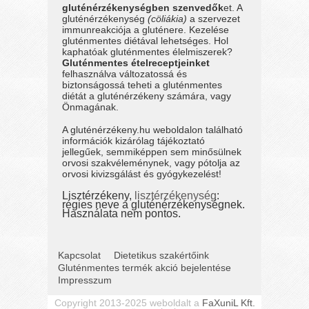
gluténérzékenységben szenvedők
et. A
gluténérzékenység
(cöliákia)
a szervezet
immunreakciója a gluténere. Kezelése
gluténmentes diétával lehetséges. Hol
kaphatóak gluténmentes élelmiszerek?
Gluténmentes ételreceptjeinket
felhasználva változatossá és
biztonságossá teheti a gluténmentes
diétát a gluténérzékeny számára, vagy
Önmagának.
A gluténérzékeny.hu weboldalon található
információk kizárólag tájékoztató
jellegűek, semmiképpen sem minősülnek
orvosi szakvéleménynek, vagy pótolja az
orvosi kivizsgálást és gyógykezelést!
Lisztérzékeny,
lisztérzékenység
:
régies neve a gluténérzékenységnek.
Használata nem pontos.
Kapcsolat
Dietetikus szakértőink
Gluténmentes termék akció bejelentése
Impresszum
Copyright 2013-2025 weboldalt a
FaXuniL Kft.