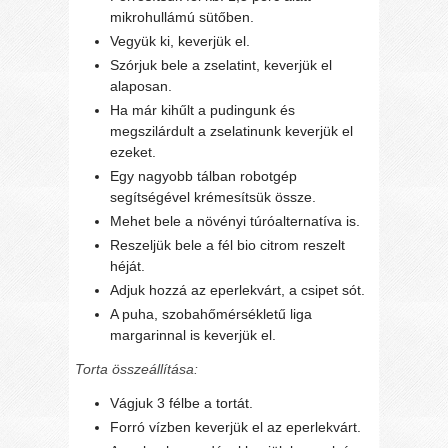
mikrohullámú sütőben.
Vegyük ki, keverjük el.
Szórjuk bele a zselatint, keverjük el
alaposan.
Ha már kihűlt a pudingunk és
megszilárdult a zselatinunk keverjük el
ezeket.
Egy nagyobb tálban robotgép
segítségével krémesítsük össze.
Mehet bele a növényi túróalternatíva is.
Reszeljük bele a fél bio citrom reszelt
héját.
Adjuk hozzá az eperlekvárt, a csipet sót.
A puha, szobahőmérsékletű liga
margarinnal is keverjük el.
Torta összeállítása:
Vágjuk 3 félbe a tortát.
Forró vízben keverjük el az eperlekvárt.