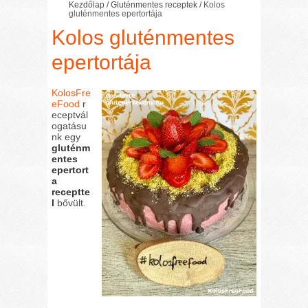
Kezdőlap
/
Gluténmentes receptek
/
Kolos
gluténmentes epertortája
Kolos gluténmentes
epertortája
KolosFre
eFood
r
eceptvál
ogatásu
nk egy
gluténm
entes
epertort
a
receptte
l
bővült.