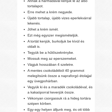
Annak a harmadával kenjük le az alsó
tortalapot.
Erre mehet a krém negyede.
Újabb tortalap, újabb vizes eperlekvárral
lekenés.
Jöhet a krém ismét.
Ezt még egyszer megismételjük.
A tortát kenjük, burkoljuk be kívül és
oldalt is.
Tegyük be a hűtőszekrénybe.
Mossuk meg az eperszemeket.
Vágjuk hosszában 4 szeletre.
A mentes csokoládéból 40 grammot
melegítsünk össze a napraforgó étolajjal
egy üvegpohárban.
Vegyük ki és a maradék csokoládéval, és
a kakaóporral keverjük össze.
Vékonyan csorgassuk rá a hideg tortára
szépen körben.
Egy-egy helyen álljunk meg, és ott több