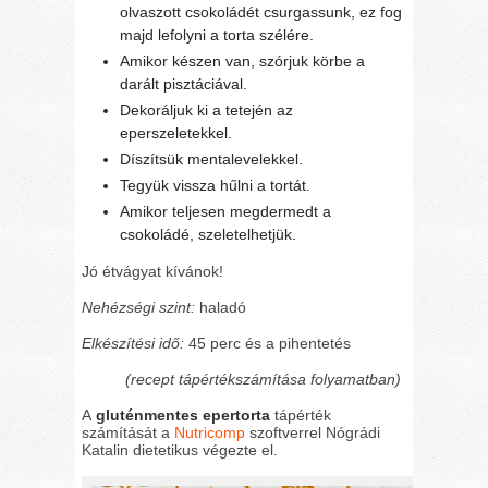
olvaszott csokoládét csurgassunk, ez fog
majd lefolyni a torta szélére.
Amikor készen van, szórjuk körbe a
darált pisztáciával.
Dekoráljuk ki a tetején az
eperszeletekkel.
Díszítsük mentalevelekkel.
Tegyük vissza hűlni a tortát.
Amikor teljesen megdermedt a
csokoládé, szeletelhetjük.
Jó étvágyat kívánok!
Nehézségi szint:
haladó
Elkészítési idő:
45 perc és a pihentetés
(recept tápértékszámítása folyamatban)
A
gluténmentes epertorta
tápérték
számítását a
Nutricomp
szoftverrel Nógrádi
Katalin dietetikus végezte el.