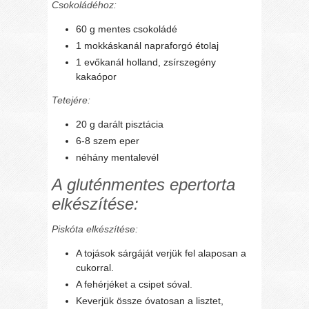
Csokoládéhoz:
60 g mentes csokoládé
1 mokkáskanál napraforgó étolaj
1 evőkanál holland, zsírszegény
kakaópor
Tetejére:
20 g darált pisztácia
6-8 szem eper
néhány mentalevél
A gluténmentes epertorta
elkészítése:
Piskóta elkészítése:
A tojások sárgáját verjük fel alaposan a
cukorral.
A fehérjéket a csipet sóval.
Keverjük össze óvatosan a lisztet,