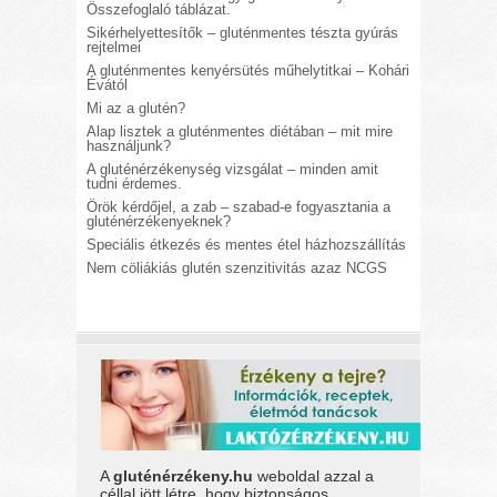
Összefoglaló táblázat.
Sikérhelyettesítők – gluténmentes tészta gyúrás
rejtelmei
A gluténmentes kenyérsütés műhelytitkai – Kohári
Évától
Mi az a glutén?
Alap lisztek a gluténmentes diétában – mit mire
használjunk?
A gluténérzékenység vizsgálat – minden amit
tudni érdemes.
Örök kérdőjel, a zab – szabad-e fogyasztania a
gluténérzékenyeknek?
Speciális étkezés és mentes étel házhozszállítás
Nem cöliákiás glutén szenzitivitás azaz NCGS
A
gluténérzékeny.hu
weboldal azzal a
céllal jött létre, hogy biztonságos