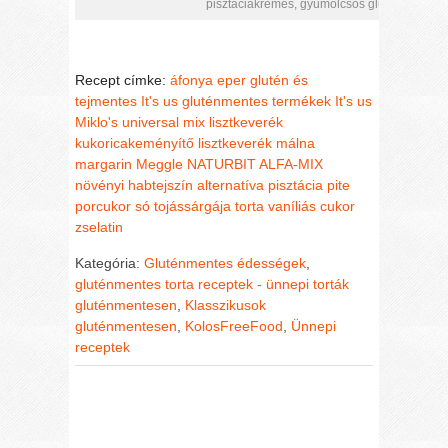
pisztáciakrémes, gyümölcsös gluténmentes
Recept címke:
áfonya
eper
glutén és
tejmentes
It's us gluténmentes termékek
It's us
Miklo's universal mix lisztkeverék
kukoricakeményítő
lisztkeverék
málna
margarin
Meggle
NATURBIT ALFA-MIX
növényi habtejszín alternatíva
pisztácia
pite
porcukor
só
tojássárgája
torta
vaníliás cukor
zselatin
Kategória:
Gluténmentes édességek
,
gluténmentes torta receptek - ünnepi torták
gluténmentesen
,
Klasszikusok
gluténmentesen
,
KolosFreeFood
,
Ünnepi
receptek