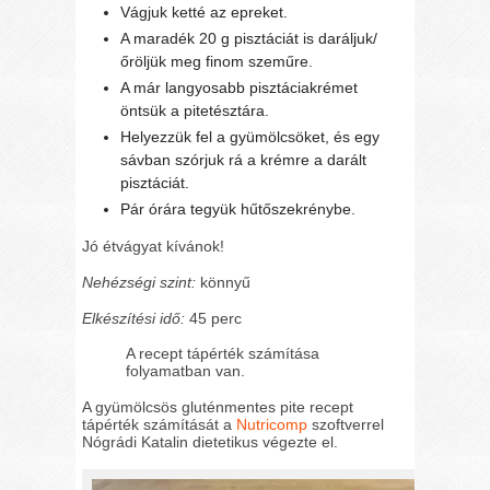
Vágjuk ketté az epreket.
A maradék 20 g pisztáciát is daráljuk/
őröljük meg finom szeműre.
A már langyosabb pisztáciakrémet
öntsük a pitetésztára.
Helyezzük fel a gyümölcsöket, és egy
sávban szórjuk rá a krémre a darált
pisztáciát.
Pár órára tegyük hűtőszekrénybe.
Jó étvágyat kívánok!
Nehézségi szint:
könnyű
Elkészítési idő:
45 perc
A recept tápérték számítása
folyamatban van.
A gyümölcsös gluténmentes pite recept
tápérték számítását a
Nutricomp
szoftverrel
Nógrádi Katalin dietetikus végezte el.