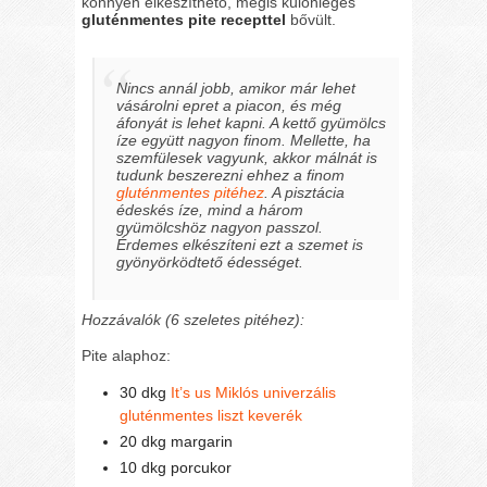
könnyen elkészíthető, mégis különleges
gluténmentes pite recepttel
bővült.
Nincs annál jobb, amikor már lehet
vásárolni epret a piacon, és még
áfonyát is lehet kapni. A kettő gyümölcs
íze együtt nagyon finom. Mellette, ha
szemfülesek vagyunk, akkor málnát is
tudunk beszerezni ehhez a finom
gluténmentes pitéhez
. A pisztácia
édeskés íze, mind a három
gyümölcshöz nagyon passzol.
Érdemes elkészíteni ezt a szemet is
gyönyörködtető édességet.
Hozzávalók (6 szeletes pitéhez):
Pite alaphoz:
30 dkg
It’s us Miklós univerzális
gluténmentes liszt keverék
20 dkg margarin
10 dkg porcukor