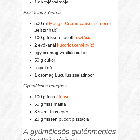
1 db tojássárgája
Pisztáciás krémhez:
500 ml
Meggle Creme patisserie decor
„tejszínhab”
100 g frissen pucolt
pisztácia
2 evőkanál
kukoricakeményítő
egy csomag vaníliás cukor
50 g cukor
csipet só
1 csomag Lucullus zselatinpor
Gyümölcsös réteghez:
100 g friss
áfonya
50 g friss málna
3 szem friss eper
20 g frissen pucolt pisztácia
A gyümölcsös gluténmentes