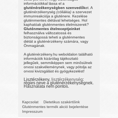
információkkal lássa el a
gluténérzékenységben szenvedők
et. A
gluténérzékenység
(cöliákia)
a szervezet
immunreakciója a gluténere. Kezelése
gluténmentes diétával lehetséges. Hol
kaphatóak gluténmentes élelmiszerek?
Gluténmentes ételreceptjeinket
felhasználva változatossá és
biztonságossá teheti a gluténmentes
diétát a gluténérzékeny számára, vagy
Önmagának.
A gluténérzékeny.hu weboldalon található
információk kizárólag tájékoztató
jellegűek, semmiképpen sem minősülnek
orvosi szakvéleménynek, vagy pótolja az
orvosi kivizsgálást és gyógykezelést!
Lisztérzékeny,
lisztérzékenység
:
régies neve a gluténérzékenységnek.
Használata nem pontos.
Kapcsolat
Dietetikus szakértőink
Gluténmentes termék akció bejelentése
Impresszum