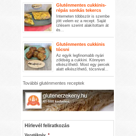
Gluténmentes cukkinis-
répás sonkás tekercs
Interneten többször is szembe
jött velem ez a recept. Saját
ízlésem szerint alakítottam át
és...
Gluténmentes cukkinis
tócsni
Az egyik legfinomabb nyári
zöldség a cukkini. Könnyen
elkészíthető. Most egy percek
alatt elkészíthető, tócsnival...
További gluténmentes receptek
Hírlevél feliratkozás
Vezetéknév
*