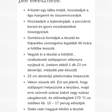
pite elkészítése:
A lisztet egy tálba öntjük, hozzáadjuk a
liga margarint és összemorzsoljuk.
Hozzáadjuk a tojássárgáját, a porcukrot,
borsot és gyors mozdulatokkal
összegyúrjuk.
Gombóccá formáljuk a tésztát és
folpackba csomagolva legalább fél órára
a hűtőbe tesszük.
Vegyük ki a tésztát a hűtőből.,
rizslisztezett sütőpapíron vékonyra
nyújtsuk ki
. (nekem ebből 1 db 23 cm
átmérőjű, mélyebb pite készült)
23 cm átmérőjű piteformába helyezzük.
Vakon süssük elő. Ezt azt jelenti, hogy
sütőpapírt helyezzünk a tésztára, majd
erre szórunk száraz babot vagy száraz
sárgaborsót, és előmelegített 170 °C-os
sütőben kb. 15 – 17 percig elősütjük.
Sütés után hagyjuk kihűlni a tésztát.