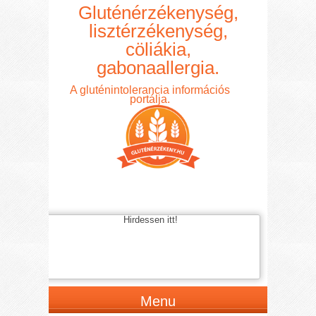
Gluténérzékenység,
lisztérzékenység,
cöliákia,
gabonaallergia.
A gluténintolerancia információs
portálja.
Hirdessen itt!
Menu