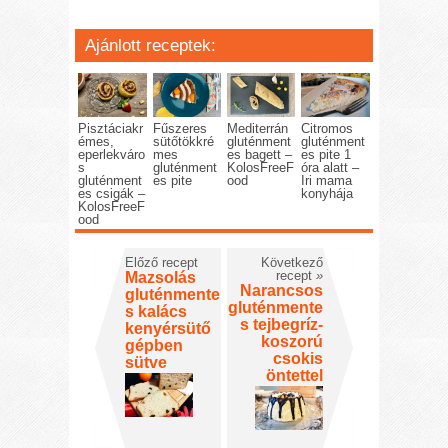
Ajánlott receptek:
Pisztáciakr
Fűszeres
Mediterrán
Citromos
émes,
sütőtökkré
gluténment
gluténment
eperlekváro
mes
es bagett –
es pite 1
s
gluténment
KolosFreeF
óra alatt –
gluténment
es pite
ood
Iri mama
es csigák –
konyhája
KolosFreeF
ood
Előző recept
Következő
recept
»
Mazsolás
Narancsos
gluténmente
gluténmente
s kalács
s tejbegríz-
kenyérsütő
koszorú
gépben
csokis
sütve
öntettel