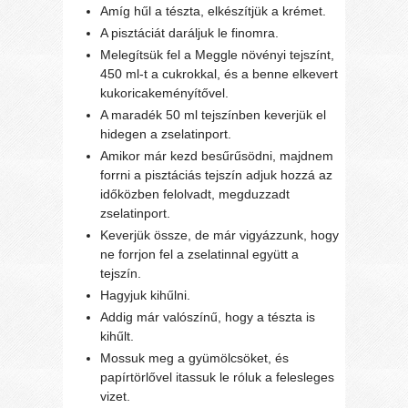
Amíg hűl a tészta, elkészítjük a krémet.
A pisztáciát daráljuk le finomra.
Melegítsük fel a Meggle növényi tejszínt,
450 ml-t a cukrokkal, és a benne elkevert
kukoricakeményítővel.
A maradék 50 ml tejszínben keverjük el
hidegen a zselatinport.
Amikor már kezd besűrűsödni, majdnem
forrni a pisztáciás tejszín adjuk hozzá az
időközben felolvadt, megduzzadt
zselatinport.
Keverjük össze, de már vigyázzunk, hogy
ne forrjon fel a zselatinnal együtt a
tejszín.
Hagyjuk kihűlni.
Addig már valószínű, hogy a tészta is
kihűlt.
Mossuk meg a gyümölcsöket, és
papírtörlővel itassuk le róluk a felesleges
vizet.