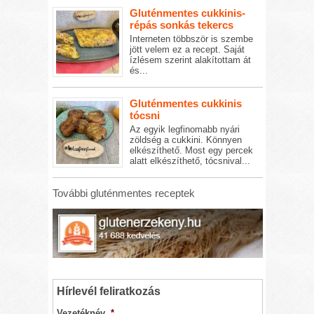
Gluténmentes cukkinis-
répás sonkás tekercs
Interneten többször is szembe
jött velem ez a recept. Saját
ízlésem szerint alakítottam át
és...
Gluténmentes cukkinis
tócsni
Az egyik legfinomabb nyári
zöldség a cukkini. Könnyen
elkészíthető. Most egy percek
alatt elkészíthető, tócsnival...
További gluténmentes receptek
Hírlevél feliratkozás
Vezetéknév
*