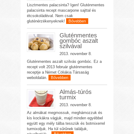
Lisztmentes palacsinta? Igen! Gluténmentes
palacsinta recept mascarpone sajttal és
étcsokoládéval. Nem csak
gluténérzékenyeknek!
Bővebben
Gluténmentes
gombóc aszalt
szilvával
2013. november 8.
Gluténmentes aszalt szilvás gombóc. Ez a
recept volt 2013 február gluténmentes
receptje a Német Cöliákia Társaság
weboldalán.
Bővebben
Almás-túrós
turmix
2013. november 8.
Az almákat megmossuk, meghámozzuk és
kis kockákra vágjuk, majd minden egyébbel
együtt egy mély tálba tesszük és botmixerrel
turmixoljuk. Ha túl sűrűnek találjuk,