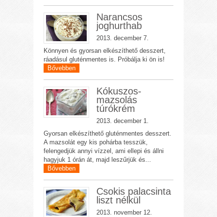
Narancsos
joghurthab
2013. december 7.
Könnyen és gyorsan elkészíthető desszert,
ráadásul gluténmentes is. Próbálja ki ön is!
Bővebben
Kókuszos-
mazsolás
túrókrém
2013. december 1.
Gyorsan elkészíthető gluténmentes desszert.
A mazsolát egy kis pohárba tesszük,
felengedjük annyi vízzel, ami ellepi és állni
hagyjuk 1 órán át, majd leszűrjük és...
Bővebben
Csokis palacsinta
liszt nélkül
2013. november 12.