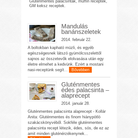
Gluténmentes palacsinták, muffin receptek,
GM keksz receptek.
Mandulás
banánszeletek
2014. február 22.
A boltokban kapható müzli, és egyéb
egészségesnek látszó gyümölcsszelettől
sajnos az összetevők elolvasása után egy
életre elmehet a kedvünk. Ezért a mostani
nasi-receptünk segít...
Bővebben
Gluténmentes
édes palacsinta –
alaprecept
2014. január 28.
Gluténmentes palacsinta alaprecept - Kollár
Anita: Gluténmentes és finom hiánypótló
szakácskönyvéből. Sokféle gluténmentes
palacsinta recept létezik, édes, sós, de ez az
amit minden gluténérzékenynek...