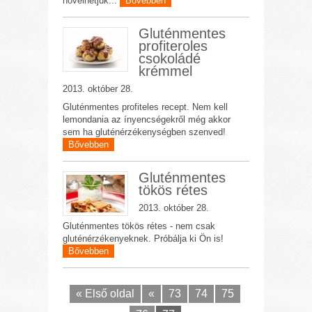
növelhetjük...
Bővebben
Gluténmentes
profiteroles
csokoládé
krémmel
2013. október 28.
Gluténmentes profiteles recept. Nem kell
lemondania az ínyencségekről még akkor
sem ha gluténérzékenységben szenved!
Bővebben
Gluténmentes
tökös rétes
2013. október 28.
Gluténmentes tökös rétes - nem csak
gluténérzékenyeknek. Próbálja ki Ön is!
Bővebben
« Első oldal
«
73
74
75