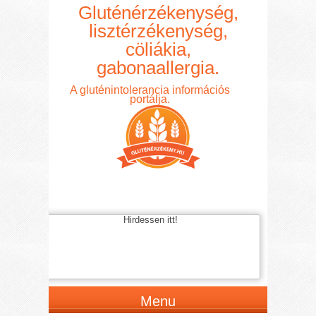
Gluténérzékenység,
lisztérzékenység,
cöliákia,
gabonaallergia.
A gluténintolerancia információs
portálja.
Hirdessen itt!
Menu