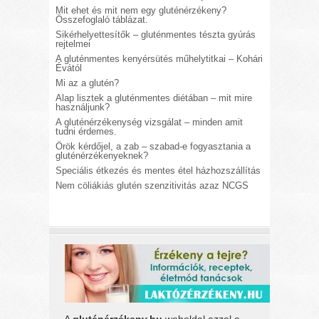
Mit ehet és mit nem egy gluténérzékeny?
Összefoglaló táblázat.
Sikérhelyettesítők – gluténmentes tészta gyúrás
rejtelmei
A gluténmentes kenyérsütés műhelytitkai – Kohári
Évától
Mi az a glutén?
Alap lisztek a gluténmentes diétában – mit mire
használjunk?
A gluténérzékenység vizsgálat – minden amit
tudni érdemes.
Örök kérdőjel, a zab – szabad-e fogyasztania a
gluténérzékenyeknek?
Speciális étkezés és mentes étel házhozszállítás
Nem cöliákiás glutén szenzitivitás azaz NCGS