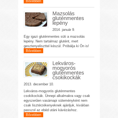
Bővebben
Mazsolás
gluténmentes
lepény
2014. január 9.
Egy igazi gluténmentes süti a mazsolás
lepény. Nem tartalmaz glutént, mert
gesztenyeliszttel készül. Próbálja ki Ön is!
Bővebben
Lekváros-
mogyorós
gluténmentes
csokikockák
2013. december 10.
Lekváros-mogyorós gluténmentes
csokikockák. Ünnepi alkalmakra vagy csak
egyszerűen vasárnapi süteményként nem
csak lisztérzékenyeknek ajánljuk, kiválóan
passzol az ebéd utáni kávézáshoz.
Bővebben