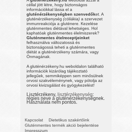
A
gluténérzékeny.hu
weboldal azzal a
céllal jött létre, hogy biztonságos
információkkal lássa el a
gluténérzékenységben szenvedők
et. A
gluténérzékenység
(cöliákia)
a szervezet
immunreakciója a gluténere. Kezelése
gluténmentes diétával lehetséges. Hol
kaphatóak gluténmentes élelmiszerek?
Gluténmentes ételreceptjeinket
felhasználva változatossá és
biztonságossá teheti a gluténmentes
diétát a gluténérzékeny számára, vagy
Önmagának.
A gluténérzékeny.hu weboldalon található
információk kizárólag tájékoztató
jellegűek, semmiképpen sem minősülnek
orvosi szakvéleménynek, vagy pótolja az
orvosi kivizsgálást és gyógykezelést!
Lisztérzékeny,
lisztérzékenység
:
régies neve a gluténérzékenységnek.
Használata nem pontos.
Kapcsolat
Dietetikus szakértőink
Gluténmentes termék akció bejelentése
Impresszum