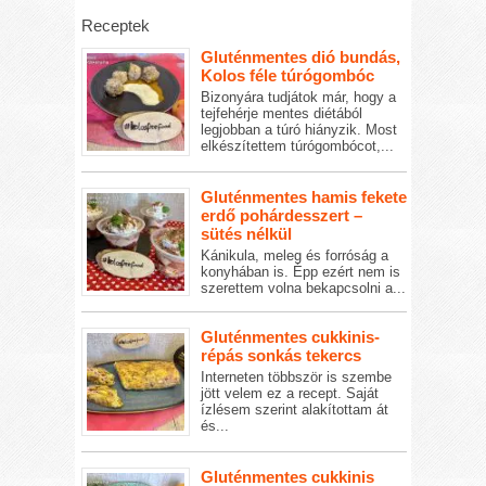
Receptek
Gluténmentes dió bundás,
Kolos féle túrógombóc
Bizonyára tudjátok már, hogy a
tejfehérje mentes diétából
legjobban a túró hiányzik. Most
elkészítettem túrógombócot,...
Gluténmentes hamis fekete
erdő pohárdesszert –
sütés nélkül
Kánikula, meleg és forróság a
konyhában is. Épp ezért nem is
szerettem volna bekapcsolni a...
Gluténmentes cukkinis-
répás sonkás tekercs
Interneten többször is szembe
jött velem ez a recept. Saját
ízlésem szerint alakítottam át
és...
Gluténmentes cukkinis