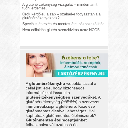
A gluténérzékenység vizsgálat – minden amit
tudni érdemes.
Örök kérdőjel, a zab – szabad-e fogyasztania a
gluténérzékenyeknek?
Speciális étkezés és mentes étel házhozszállítás
Nem cöliákiás glutén szenzitivitás azaz NCGS
A
gluténérzékeny.hu
weboldal azzal a
céllal jött létre, hogy biztonságos
információkkal lássa el a
gluténérzékenységben szenvedők
et. A
gluténérzékenység
(cöliákia)
a szervezet
immunreakciója a gluténere. Kezelése
gluténmentes diétával lehetséges. Hol
kaphatóak gluténmentes élelmiszerek?
Gluténmentes ételreceptjeinket
felhasználva változatossá és