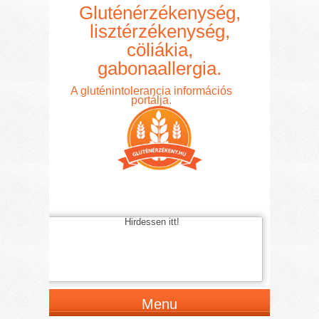
Gluténérzékenység,
lisztérzékenység,
cöliákia,
gabonaallergia.
A gluténintolerancia információs
portálja.
Hirdessen itt!
Menu