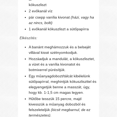
kókuszliszt
2 evőkanál víz
pár csepp vanília kivonat
(házi, vagy ha
az nincs, bolti)
1 evőkanál kókuszliszt a sütőpapírra
Elkészítés:
A banánt meghámozzuk és a belsejét
villával kissé szétnyomkodjuk.
Hozzáadjuk a mandulát, a kókuszlisztet,
a vizet és a vanília kivonatot és
botmixerrel pürésítjük.
Egy műanyagdobozt/tálcát kibélelünk
sütőpapírral, meghintjük kókuszliszttel és
elegyengetjük benne a masszát, úgy,
hogy kb. 1-1,5 cm magas legyen.
Hűtőbe tesszük 15 percre, majd
kivesszük a műanyag dobozból és
felszeleteljük
(kicsit megbarnul, de ez
természetes).