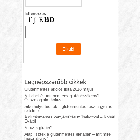
Ellenőrzés
Legnépszerűbb cikkek
Gluténmentes akciós lista 2018 május
Mit ehet és mit nem egy gluténérzékeny?
Összefoglaló táblázat.
Sikérhelyettesítők – gluténmentes tészta gyúrás
rejtelmei
A gluténmentes kenyérsütés műhelytitkai – Kohári
Évától
Mi az a glutén?
Alap lisztek a gluténmentes diétában – mit mire
használjunk?