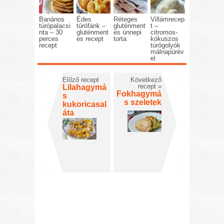
Banános
Édes
Réteges
Villámrecep
túrópalacsi
túrófánk –
gluténment
t –
nta – 30
gluténment
es ünnepi
citromos-
perces
es recept
torta
kókuszos
recept
túrógolyók
málnapürév
el
Előző recept
Következő
recept
»
Lilahagymá
Fokhagymá
s
s szeletek
kukoricasal
áta