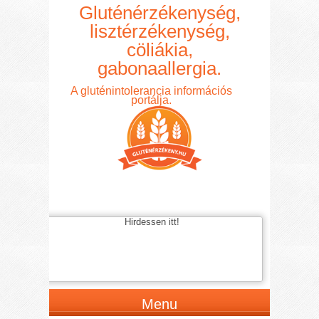
Gluténérzékenység,
lisztérzékenység,
cöliákia,
gabonaallergia.
A gluténintolerancia információs
portálja.
Hirdessen itt!
Menu