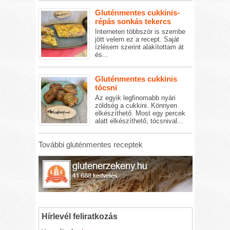
Gluténmentes cukkinis-
répás sonkás tekercs
Interneten többször is szembe
jött velem ez a recept. Saját
ízlésem szerint alakítottam át
és...
Gluténmentes cukkinis
tócsni
Az egyik legfinomabb nyári
zöldség a cukkini. Könnyen
elkészíthető. Most egy percek
alatt elkészíthető, tócsnival...
További gluténmentes receptek
Hírlevél feliratkozás