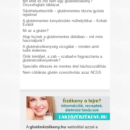
Mit ehet és mit nem egy gluténérzékeny?
Összefoglaló táblázat.
Sikérhelyettesítők – gluténmentes tészta gyúrás
rejtelmei
A gluténmentes kenyérsütés műhelytitkai – Kohári
Évától
Mi az a glutén?
Alap lisztek a gluténmentes diétában – mit mire
használjunk?
A gluténérzékenység vizsgálat – minden amit
tudni érdemes.
Örök kérdőjel, a zab – szabad-e fogyasztania a
gluténérzékenyeknek?
Speciális étkezés és mentes étel házhozszállítás
Nem cöliákiás glutén szenzitivitás azaz NCGS
A
gluténérzékeny.hu
weboldal azzal a