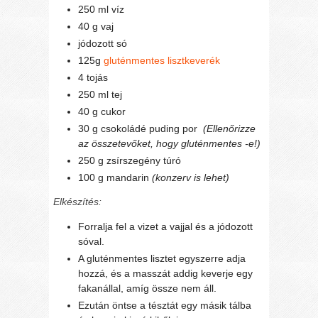
250 ml víz
40 g vaj
jódozott só
125g
gluténmentes lisztkeverék
4 tojás
250 ml tej
40 g cukor
30 g csokoládé puding por
(Ellenőrizze
az összetevőket, hogy gluténmentes -e!)
250 g zsírszegény túró
100 g mandarin
(konzerv is lehet)
Elkészítés:
Forralja fel a vizet a vajjal és a jódozott
sóval.
A gluténmentes lisztet egyszerre adja
hozzá, és a masszát addig keverje egy
fakanállal, amíg össze nem áll.
Ezután öntse a tésztát egy másik tálba