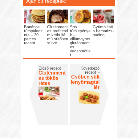
Ajánlott receptek:
Banános
Gluténment
Sós
Gyümölcsö
túrópalacsi
es profiterol
túrólepénye
s barnarizs-
nta – 30
mikróhullá
k –
puding
perces
mú sütőben
villámgyors
recept
sütve
gluténment
es
vacsoraötle
t
Előző recept
Következő
recept
»
Gluténment
Csőben sült
es tökös
fenyőmagtal
rétes
lér