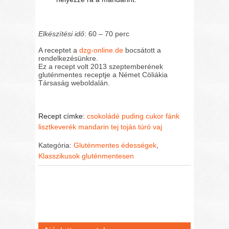
Elkészítési idő
: 60 – 70 perc
A receptet a
dzg-online.de
bocsátott a
rendelkezésünkre.
Ez a recept volt 2013 szeptemberének
gluténmentes receptje a Német Cöliákia
Társaság weboldalán.
Recept címke:
csokoládé puding
cukor
fánk
lisztkeverék
mandarin
tej
tojás
túró
vaj
Kategória:
Gluténmentes édességek
,
Klasszikusok gluténmentesen