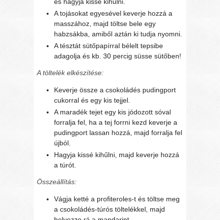
és hagyja kissé kihűlni.
A tojásokat egyesével keverje hozzá a
masszához, majd töltse bele egy
habzsákba, amiből aztán ki tudja nyomni.
A tésztát sütőpapírral bélelt tepsibe
adagolja és kb. 30 percig süsse sütőben!
A töltelék elkészítése:
Keverje össze a csokoládés pudingport
cukorral és egy kis tejjel.
A maradék tejet egy kis jódozott sóval
forralja fel, ha a tej forrni kezd keverje a
pudingport lassan hozzá, majd forralja fel
újból.
Hagyja kissé kihűlni, majd keverje hozzá
a túrót.
Összeállítás:
Vágja ketté a profiteroles-t és töltse meg
a csokoládés-túrós töltelékkel, majd
helyezze rá a mandarint.