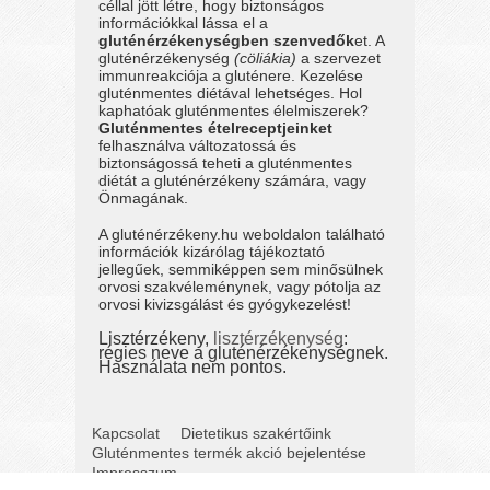
céllal jött létre, hogy biztonságos
információkkal lássa el a
gluténérzékenységben szenvedők
et. A
gluténérzékenység
(cöliákia)
a szervezet
immunreakciója a gluténere. Kezelése
gluténmentes diétával lehetséges. Hol
kaphatóak gluténmentes élelmiszerek?
Gluténmentes ételreceptjeinket
felhasználva változatossá és
biztonságossá teheti a gluténmentes
diétát a gluténérzékeny számára, vagy
Önmagának.
A gluténérzékeny.hu weboldalon található
információk kizárólag tájékoztató
jellegűek, semmiképpen sem minősülnek
orvosi szakvéleménynek, vagy pótolja az
orvosi kivizsgálást és gyógykezelést!
Lisztérzékeny,
lisztérzékenység
:
régies neve a gluténérzékenységnek.
Használata nem pontos.
Kapcsolat
Dietetikus szakértőink
Gluténmentes termék akció bejelentése
Impresszum