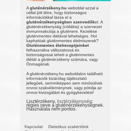
A
gluténérzékeny.hu
weboldal azzal a
céllal jött létre, hogy biztonságos
információkkal lássa el a
gluténérzékenységben szenvedők
et. A
gluténérzékenység
(cöliákia)
a szervezet
immunreakciója a gluténere. Kezelése
gluténmentes diétával lehetséges. Hol
kaphatóak gluténmentes élelmiszerek?
Gluténmentes ételreceptjeinket
felhasználva változatossá és
biztonságossá teheti a gluténmentes
diétát a gluténérzékeny számára, vagy
Önmagának.
A gluténérzékeny.hu weboldalon található
információk kizárólag tájékoztató
jellegűek, semmiképpen sem minősülnek
orvosi szakvéleménynek, vagy pótolja az
orvosi kivizsgálást és gyógykezelést!
Lisztérzékeny,
lisztérzékenység
:
régies neve a gluténérzékenységnek.
Használata nem pontos.
Kapcsolat
Dietetikus szakértőink