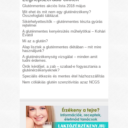
Gluténmentes akciós lista 2018 május
Mit ehet és mit nem egy gluténérzékeny?
Összefoglaló táblázat.
Sikérhelyettesítők – gluténmentes tészta gyúrás
rejtelmei
A gluténmentes kenyérsütés műhelytitkai – Kohári
Évától
Mi az a glutén?
Alap lisztek a gluténmentes diétában – mit mire
használjunk?
A gluténérzékenység vizsgálat – minden amit
tudni érdemes.
Örök kérdőjel, a zab – szabad-e fogyasztania a
gluténérzékenyeknek?
Speciális étkezés és mentes étel házhozszállítás
Nem cöliákiás glutén szenzitivitás azaz NCGS