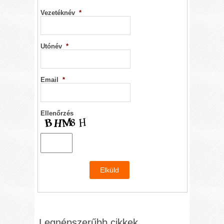
Vezetéknév
*
Utónév
*
Email
*
Ellenőrzés
Legnépszerűbb cikkek