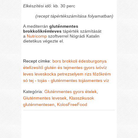
Elkészítési idő:
kb. 30 perc
(recept tápértékszámítása folyamatban)
A mediterrán
gluténmentes
brokkolikrémleves
tápérték számítását
a
Nutricomp
szoftverrel Nógrádi Katalin
dietetikus végezte el.
Recept címke:
bors
brokkoli
édesburgonya
ételízesítő
glutén és tejmentes
gyors
ivóvíz
leves
leveskocka
petrezselyem
rizs főzőkrém
só
tej - tojás - gluténmentes
tojásmentes
víz
Kategória:
Gluténmentes gyors ételek
,
Gluténmentes levesek
,
Klasszikusok
gluténmentesen
,
KolosFreeFood