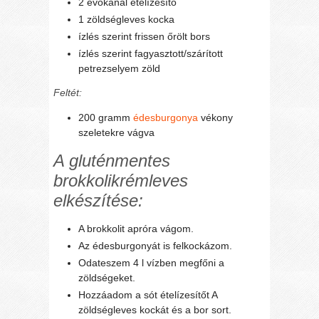
2 evőkanál ételízesítő
1 zöldségleves kocka
ízlés szerint frissen őrölt bors
ízlés szerint fagyasztott/szárított
petrezselyem zöld
Feltét:
200 gramm
édesburgonya
vékony
szeletekre vágva
A gluténmentes
brokkolikrémleves
elkészítése:
A brokkolit apróra vágom.
Az édesburgonyát is felkockázom.
Odateszem 4 l vízben megfőni a
zöldségeket.
Hozzáadom a sót ételízesítőt A
zöldségleves kockát és a bor sort.