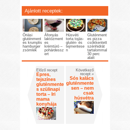
Ajánlott receptek:
Óriási
Áfonyás
Húsvéti
Gluténment
gluténment
laktózment
torta tojás-
es pizza
es krumplis
es
glutén- és
csökkentett
hamburger
krémtúró –
tejmentese
szénhidrát
zsömlék
pohárdessz
n
tartalommal
ert
30 perc
alatt
Előző recept
Következő
recept
»
Epres,
Sós kalács
tejszínes
gluténmente
gluténmente
sen – nem
s szülinapi
csak
torta – Iri
húsvétra
mama
konyhája