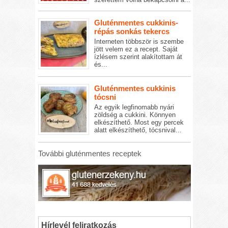
Gluténmentes cukkinis-
répás sonkás tekercs
Interneten többször is szembe
jött velem ez a recept. Saját
ízlésem szerint alakítottam át
és...
Gluténmentes cukkinis
tócsni
Az egyik legfinomabb nyári
zöldség a cukkini. Könnyen
elkészíthető. Most egy percek
alatt elkészíthető, tócsnival...
További gluténmentes receptek
Hírlevél feliratkozás