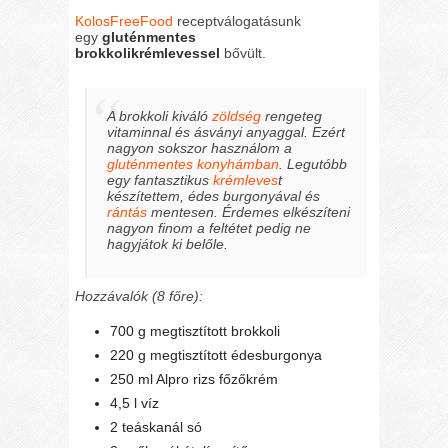
KolosFreeFood
receptválogatásunk
egy
gluténmentes
brokkolikrémlevessel
bővült.
A brokkoli kiváló
zöldség
rengeteg
vitaminnal és ásványi anyaggal. Ezért
nagyon sokszor használom a
gluténmentes konyhámban
. Legutóbb
egy fantasztikus
krémleves
t
készítettem, édes burgonyával és
rántás
mentesen. Érdemes elkészíteni
nagyon finom a feltétet pedig ne
hagyjátok ki belőle.
Hozzávalók (8 főre):
700 g megtisztított brokkoli
220 g megtisztított édesburgonya
250 ml Alpro rizs főzőkrém
4,5 l víz
2 teáskanál só