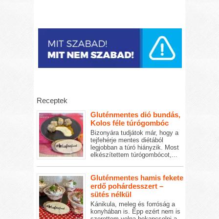
Receptek
Gluténmentes dió bundás,
Kolos féle túrógombóc
Bizonyára tudjátok már, hogy a
tejfehérje mentes diétából
legjobban a túró hiányzik. Most
elkészítettem túrógombócot,...
Gluténmentes hamis fekete
erdő pohárdesszert –
sütés nélkül
Kánikula, meleg és forróság a
konyhában is. Épp ezért nem is
szerettem volna bekapcsolni a...