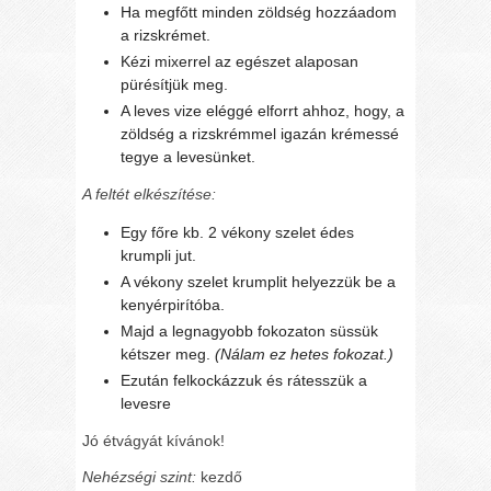
Ha megfőtt minden zöldség hozzáadom
a rizskrémet.
Kézi mixerrel az egészet alaposan
pürésítjük meg.
A leves vize eléggé elforrt ahhoz, hogy, a
zöldség a rizskrémmel igazán krémessé
tegye a levesünket.
A feltét elkészítése:
Egy főre kb. 2 vékony szelet édes
krumpli jut.
A vékony szelet krumplit helyezzük be a
kenyérpirítóba.
Majd a legnagyobb fokozaton süssük
kétszer meg.
(Nálam ez hetes fokozat.)
Ezután felkockázzuk és rátesszük a
levesre
Jó étvágyát kívánok!
Nehézségi szint:
kezdő