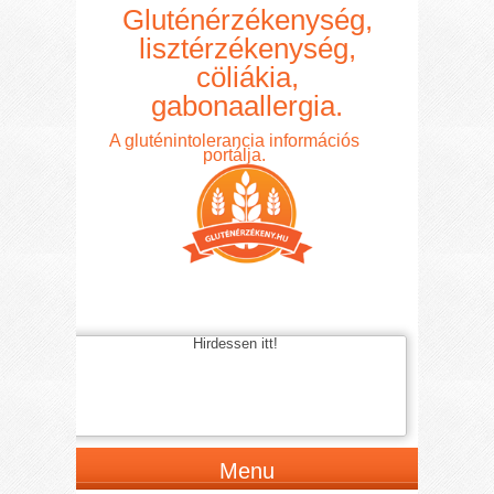
Gluténérzékenység,
lisztérzékenység,
cöliákia,
gabonaallergia.
A gluténintolerancia információs
portálja.
Hirdessen itt!
Menu