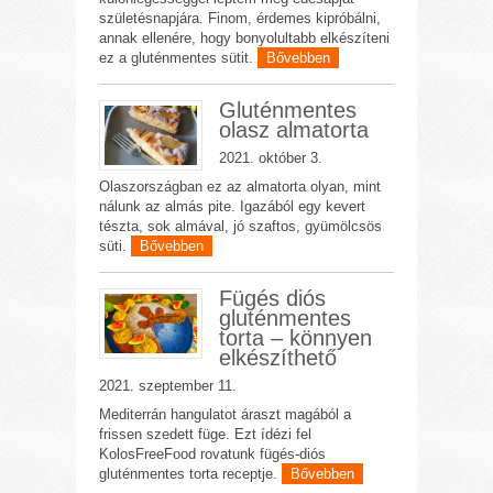
születésnapjára. Finom, érdemes kipróbálni,
annak ellenére, hogy bonyolultabb elkészíteni
ez a gluténmentes sütit.
Bővebben
Gluténmentes
olasz almatorta
2021. október 3.
Olaszországban ez az almatorta olyan, mint
nálunk az almás pite. Igazából egy kevert
tészta, sok almával, jó szaftos, gyümölcsös
süti.
Bővebben
Fügés diós
gluténmentes
torta – könnyen
elkészíthető
2021. szeptember 11.
Mediterrán hangulatot áraszt magából a
frissen szedett füge. Ezt ídézi fel
KolosFreeFood rovatunk fügés-diós
gluténmentes torta receptje.
Bővebben