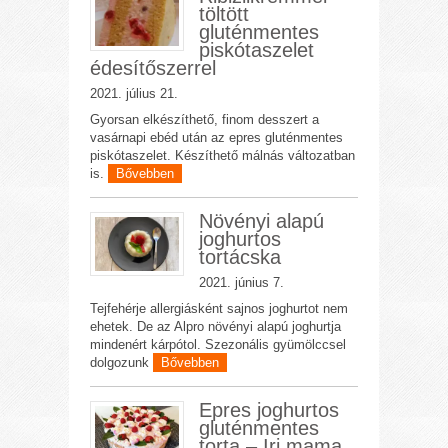
töltött
gluténmentes
piskótaszelet
édesítőszerrel
2021. július 21.
Gyorsan elkészíthető, finom desszert a
vasárnapi ebéd után az epres gluténmentes
piskótaszelet. Készíthető málnás változatban
is.
Bővebben
Növényi alapú
joghurtos
tortácska
2021. június 7.
Tejfehérje allergiásként sajnos joghurtot nem
ehetek. De az Alpro növényi alapú joghurtja
mindenért kárpótol. Szezonális gyümölccsel
dolgozunk
Bővebben
Epres joghurtos
gluténmentes
torta – Iri mama