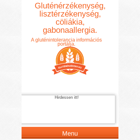
Gluténérzékenység,
lisztérzékenység,
cöliákia,
gabonaallergia.
A gluténintolerancia információs
portálja.
Hirdessen itt!
Menu