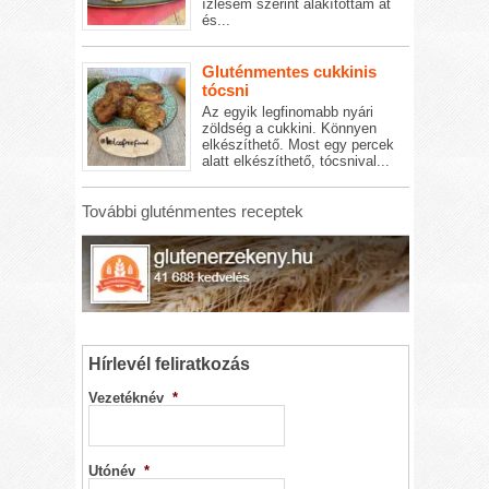
ízlésem szerint alakítottam át
és...
Gluténmentes cukkinis
tócsni
Az egyik legfinomabb nyári
zöldség a cukkini. Könnyen
elkészíthető. Most egy percek
alatt elkészíthető, tócsnival...
További gluténmentes receptek
Hírlevél feliratkozás
Vezetéknév
*
Utónév
*