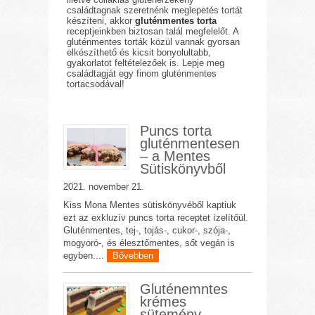
családtagnak szeretnénk meglepetés tortát
készíteni, akkor
gluténmentes torta
receptjeinkben biztosan talál megfelelőt. A
gluténmentes torták közül vannak gyorsan
elkészíthető és kicsit bonyolultabb,
gyakorlatot feltételezőek is. Lepje meg
családtagját egy finom gluténmentes
tortacsodával!
Puncs torta
gluténmentesen
– a Mentes
Sütiskönyvből
2021. november 21.
Kiss Mona Mentes sütiskönyvéből kaptiuk
ezt az exkluzív puncs torta receptet ízelítőül.
Gluténmentes, tej-, tojás-, cukor-, szója-,
mogyoró-, és élesztőmentes, sőt vegán is
egyben....
Bővebben
Gluténemntes
krémes
sütemény