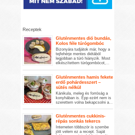
Receptek
Gluténmentes dió bundás,
Kolos féle túrógombóc
Bizonyára tudjátok már, hogy a
tejfehérje mentes diétából
legjobban a túró hiányzik. Most
elkészítettem túrógombócot,...
Gluténmentes hamis fekete
erdő pohárdesszert –
sütés nélkül
Kánikula, meleg és forróság a
konyhában is. Épp ezért nem is
szerettem volna bekapcsolni a...
Gluténmentes cukkinis-
répás sonkás tekercs
Interneten többször is szembe
jött velem ez a recept. Saját