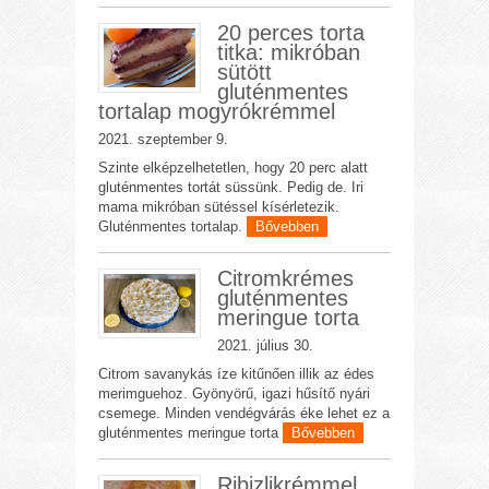
20 perces torta
titka: mikróban
sütött
gluténmentes
tortalap mogyrókrémmel
2021. szeptember 9.
Szinte elképzelhetetlen, hogy 20 perc alatt
gluténmentes tortát süssünk. Pedig de. Iri
mama mikróban sütéssel kísérletezik.
Gluténmentes tortalap.
Bővebben
Citromkrémes
gluténmentes
meringue torta
2021. július 30.
Citrom savanykás íze kitűnően illik az édes
merimguehoz. Gyönyörű, igazi hűsítő nyári
csemege. Minden vendégvárás éke lehet ez a
gluténmentes meringue torta
Bővebben
Ribizlikrémmel