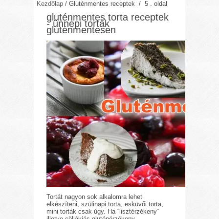
Kezdőlap
/
Gluténmentes receptek
/ 5 . oldal
gluténmentes torta receptek
- ünnepi torták
gluténmentesen
Tortát nagyon sok alkalomra lehet
elkészíteni, szülinapi torta, esküvői torta,
mini torták csak úgy. Ha “lisztérzékeny”
illetve cöliákiás gluténérzékeny