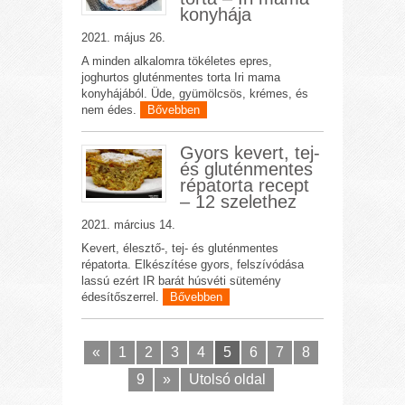
konyhája
2021. május 26.
A minden alkalomra tökéletes epres,
joghurtos gluténmentes torta Iri mama
konyhájából. Üde, gyümölcsös, krémes, és
nem édes.
Bővebben
Gyors kevert, tej-
és gluténmentes
répatorta recept
– 12 szelethez
2021. március 14.
Kevert, élesztő-, tej- és gluténmentes
répatorta. Elkészítése gyors, felszívódása
lassú ezért IR barát húsvéti sütemény
édesítőszerrel.
Bővebben
«
1
2
3
4
5
6
7
8
9
»
Utolsó oldal