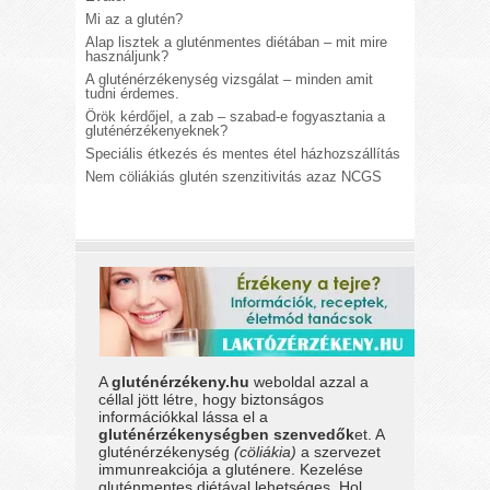
Mi az a glutén?
Alap lisztek a gluténmentes diétában – mit mire
használjunk?
A gluténérzékenység vizsgálat – minden amit
tudni érdemes.
Örök kérdőjel, a zab – szabad-e fogyasztania a
gluténérzékenyeknek?
Speciális étkezés és mentes étel házhozszállítás
Nem cöliákiás glutén szenzitivitás azaz NCGS
A
gluténérzékeny.hu
weboldal azzal a
céllal jött létre, hogy biztonságos
információkkal lássa el a
gluténérzékenységben szenvedők
et. A
gluténérzékenység
(cöliákia)
a szervezet
immunreakciója a gluténere. Kezelése
gluténmentes diétával lehetséges. Hol