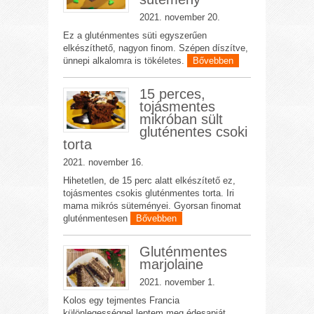
2021. november 20.
Ez a gluténmentes süti egyszerűen
elkészíthető, nagyon finom. Szépen díszítve,
ünnepi alkalomra is tökéletes.
Bővebben
15 perces,
tojásmentes
mikróban sült
gluténentes csoki
torta
2021. november 16.
Hihetetlen, de 15 perc alatt elkészítető ez,
tojásmentes csokis gluténmentes torta. Iri
mama mikrós süteményei. Gyorsan finomat
gluténmentesen
Bővebben
Gluténmentes
marjolaine
2021. november 1.
Kolos egy tejmentes Francia
különlegességgel leptem meg édesapját