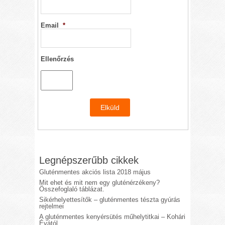
Email
*
Ellenőrzés
Legnépszerűbb cikkek
Gluténmentes akciós lista 2018 május
Mit ehet és mit nem egy gluténérzékeny?
Összefoglaló táblázat.
Sikérhelyettesítők – gluténmentes tészta gyúrás
rejtelmei
A gluténmentes kenyérsütés műhelytitkai – Kohári
Évától